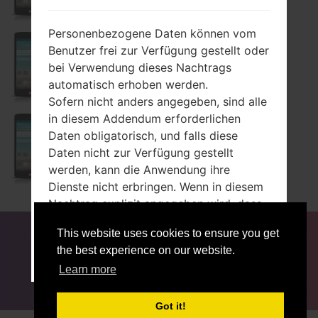
Personenbezogene Daten können vom
Benutzer frei zur Verfügung gestellt oder
D290N
bei Verwendung dieses Nachtrags
automatisch erhoben werden.
Sofern nicht anders angegeben, sind alle
in diesem Addendum erforderlichen
Daten obligatorisch, und falls diese
D290TR
Daten nicht zur Verfügung gestellt
werden, kann die Anwendung ihre
Dienste nicht erbringen. Wenn in diesem
Nachtrag explizit angegeben wird, dass
einige Daten optional sind, können
FÜR BLOGGER
NACHRICHTEN
VERGLEICHE
This website uses cookies to ensure you get
Benutzer diese Daten nicht ohne
KONTAKTE
VERTRAULICHKEIT
the best experience on our website.
Auswirkungen auf die Verfügbarkeit oder
AKZEPTIEREN
HIER VERLASSEN
NUTZUNGSBEDINGUNGEN
Learn more
das Funktionieren des Dienstes
kommunizieren.
Benutzer, die nicht sicher sind, welche
Got it!