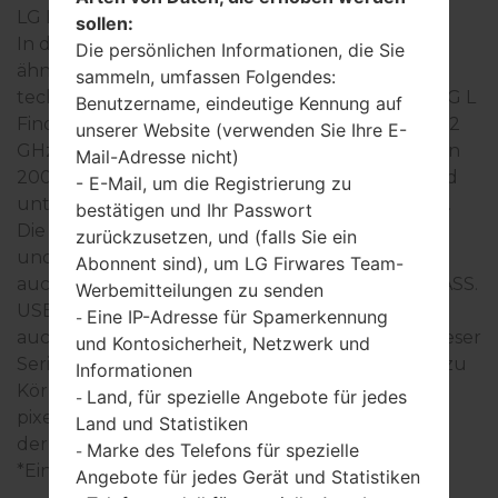
LG L Fino
sollen:
In der Regel, die Geräte der LG L Fino- Serie sind
Die persönlichen Informationen, die Sie
ähnlich im Aussehen und haben gemeinsame
sammeln, umfassen Folgendes:
technische Eigenschaften. Die Modellreihe der LG L
Benutzername, eindeutige Kennung auf
Fino- Serie arbeitet auf der Basis des Dual-Core 1.2
unserer Website (verwenden Sie Ihre E-
GHz Cortex-A7 Qualcomm MSM8210 Snapdragon
Mail-Adresse nicht)
200 mit 1GB RAM hat. Interner Speicher 4GB und
- E-Mail, um die Registrierung zu
unterstützt microSD, zu 32 GB (dedizierter Slot).
bestätigen und Ihr Passwort
Die Geräte der LG L Fino- Seie haben 3.5mm jack
zurückzusetzen, und (falls Sie ein
und unterstützen Bluetooth Version 4.0, A2DP,
Abonnent sind), um LG Firwares Team-
auch gibt es die Technologie GPS A-GPS, GLONASS.
Werbemitteilungen zu senden
USB-Anschluss unterstützt microUSB 2.0, und
Eine IP-Adresse für Spamerkennung
-
auch Wi-Fi802.11b/g/n, Wi-Fi Direct, hotspot. In dieser
und Kontosicherheit, Netzwerk und
Serie wird das Display 4.5 zoll (~66.6% Bildschirm zu
Informationen
Körper Verhältnis) mit der Auflösung 480 x 800
Land, für spezielle Angebote für jedes
-
pixel (~207 Dichte der Pixel pro Zoll) verwendet,
Land und Statistiken
der Bildschirmtyp IPS LCD.
Marke des Telefons für spezielle
-
*Einige Daten können variieren.
Angebote für jedes Gerät und Statistiken