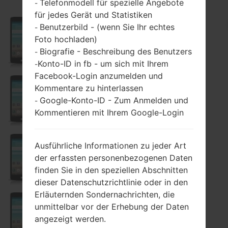
Telefonmodell für spezielle Angebote
-
für jedes Gerät und Statistiken
Benutzerbild - (wenn Sie Ihr echtes
-
Foto hochladen)
D290
Biografie - Beschreibung des Benutzers
-
Konto-ID in fb - um sich mit Ihrem
-
Facebook-Login anzumelden und
Kommentare zu hinterlassen
Google-Konto-ID - Zum Anmelden und
D290AR
-
Kommentieren mit Ihrem Google-Login
Ausführliche Informationen zu jeder Art
der erfassten personenbezogenen Daten
D290G
finden Sie in den speziellen Abschnitten
dieser Datenschutzrichtlinie oder in den
Erläuternden Sondernachrichten, die
unmittelbar vor der Erhebung der Daten
D290J
angezeigt werden.