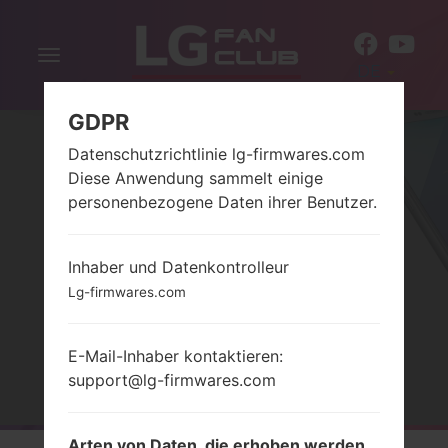
Navigation
DE
aktivieren
GDPR
Datenschutzrichtlinie lg-firmwares.com
Diese Anwendung sammelt einige
personenbezogene Daten ihrer Benutzer.
Inhaber und Datenkontrolleur
SERIELG L FINO
Lg-firmwares.com
E-Mail-Inhaber kontaktieren:
Startseite
→
Serie
→
LG L Fino
support@lg-firmwares.com
Arten von Daten, die erhoben werden