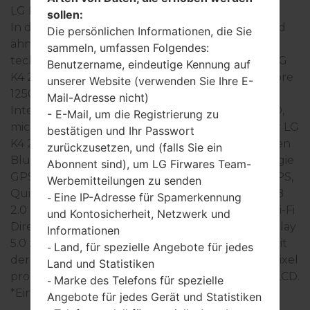
LG K4 2017
sollen:
In der Regel, die Geräte der LG K4 2017- Serie sind
Die persönlichen Informationen, die Sie
ähnlich im Aussehen und haben gemeinsame
sammeln, umfassen Folgendes:
technische Eigenschaften. Die Modellreihe der LG
Benutzername, eindeutige Kennung auf
K4 2017- Serie arbeitet auf der Basis des Quad-Core
unserer Website (verwenden Sie Ihre E-
1250 MHz ARM Cortex-A53 mit 1GB RAM hat.
Mail-Adresse nicht)
Interner Speicher 8GB und unterstützt microSD,
- E-Mail, um die Registrierung zu
microSDHC, microSDXC zu 32 GB. Die Geräte der LG
bestätigen und Ihr Passwort
K4 2017- Seie haben 3.5mm jack und unterstützen
zurückzusetzen, und (falls Sie ein
Bluetooth Version 4.2, auch gibt es die Technologie
Abonnent sind), um LG Firwares Team-
GPS A-GPS, GLONASS, Geotagging, BeiDou, S-GPS,
Werbemitteilungen zu senden
QuickGPS. USB-Anschluss unterstützt microUSB
Eine IP-Adresse für Spamerkennung
-
2.0 , USB charging, und auch Wi-Fi802.11b/g/n, Wi-Fi
und Kontosicherheit, Netzwerk und
Direct, Wi-Fi hotspot. In dieser Serie wird das Display
Informationen
5.0 zoll (~64% Bildschirm zu Körper Verhältnis) mit
Land, für spezielle Angebote für jedes
-
der Auflösung 480 x 854 pixel (~196 Dichte der Pixel
Land und Statistiken
pro Zoll) verwendet, der Bildschirmtyp IPS TFT LCD.
Marke des Telefons für spezielle
-
*Einige Daten können variieren.
Angebote für jedes Gerät und Statistiken