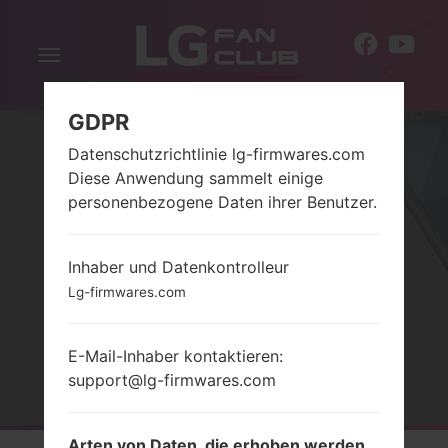
Navigation
DE
aktivieren
GDPR
Datenschutzrichtlinie lg-firmwares.com
Diese Anwendung sammelt einige
personenbezogene Daten ihrer Benutzer.
Inhaber und Datenkontrolleur
SERIELG K4 2017
Lg-firmwares.com
E-Mail-Inhaber kontaktieren:
Startseite
→
Serie
→
LG K4 2017
support@lg-firmwares.com
Arten von Daten, die erhoben werden