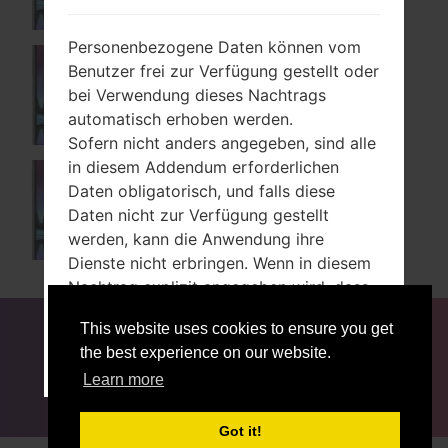
Personenbezogene Daten können vom
Benutzer frei zur Verfügung gestellt oder
X230YK
bei Verwendung dieses Nachtrags
automatisch erhoben werden.
Sofern nicht anders angegeben, sind alle
in diesem Addendum erforderlichen
Daten obligatorisch, und falls diese
X230Z
Daten nicht zur Verfügung gestellt
werden, kann die Anwendung ihre
Dienste nicht erbringen. Wenn in diesem
Nachtrag explizit angegeben wird, dass
einige Daten optional sind, können
FÜR BLOGGER
NACHRICHTEN
VERGLEICHE
This website uses cookies to ensure you get
Benutzer diese Daten nicht ohne
KONTAKTE
VERTRAULICHKEIT
the best experience on our website.
Auswirkungen auf die Verfügbarkeit oder
AKZEPTIEREN
HIER VERLASSEN
NUTZUNGSBEDINGUNGEN
Learn more
das Funktionieren des Dienstes
kommunizieren.
Benutzer, die nicht sicher sind, welche
Got it!