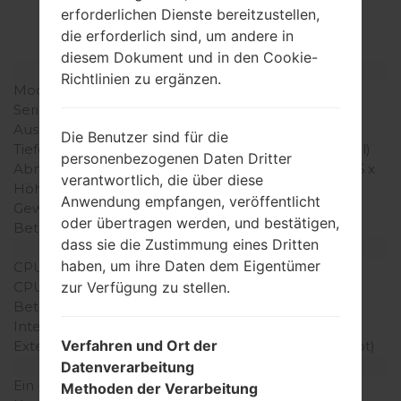
erforderlichen Dienste bereitzustellen,
LGV9000(LGV9000)
die erforderlich sind, um andere in
diesem Dokument und in den Cookie-
Modell und seine Eigenschaften
Richtlinien zu ergänzen.
Modell
LGV9000
Serie
LG Others
Ausgabe
Februar, 2006
Die Benutzer sind für die
Tiefe
23.5 millimeter (0.93 Zoll)
personenbezogenen Daten Dritter
Abmessungen (Breite /
103 x 50 millimeter (4.06 x
verantwortlich, die über diese
Höhe)
1.97 Zoll)
Anwendung empfangen, veröffentlicht
Gewicht
142 gramm (5.01 unzen)
oder übertragen werden, und bestätigen,
Betriebssystem
-
dass sie die Zustimmung eines Dritten
Ausrüstung
haben, um ihre Daten dem Eigentümer
CPU
-
zur Verfügung zu stellen.
CPU-Kerne
-
Betriebsgedächtnis
-
Interner Speicher
-
Verfahren und Ort der
Externer Speicher
microSD (dedizierter Slot)
Netzwerk und Daten
Datenverarbeitung
Ein paar Plätze für SIM-
1 Mini-SIM
Methoden der Verarbeitung