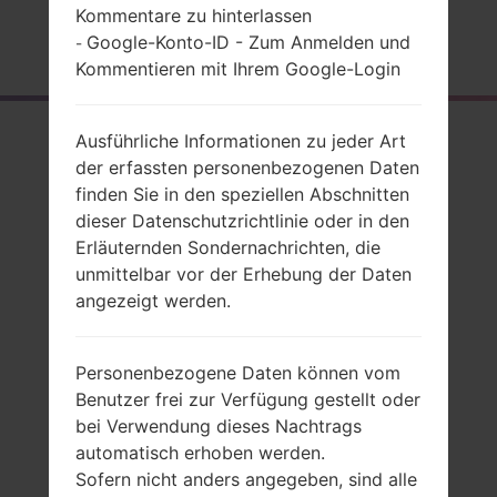
Kommentare zu hinterlassen
Google-Konto-ID - Zum Anmelden und
Startseite
→
Serie
→
LG Others
→
LGV9000
-
Kommentieren mit Ihrem Google-Login
Rückblick
Ausführliche Informationen zu jeder Art
der erfassten personenbezogenen Daten
LGV9000(LGV9000)
finden Sie in den speziellen Abschnitten
dieser Datenschutzrichtlinie oder in den
Erläuternden Sondernachrichten, die
unmittelbar vor der Erhebung der Daten
angezeigt werden.
Vergleiche
Personenbezogene Daten können vom
Benutzer frei zur Verfügung gestellt oder
bei Verwendung dieses Nachtrags
automatisch erhoben werden.
Sofern nicht anders angegeben, sind alle