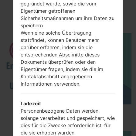
gegründet wurde, sowie die vom
Video
Eigentümer getroffenen
LGV9000(LGV9000)
Sicherheitsmaßnahmen um ihre Daten zu
speichern.
Wenn eine solche Übertragung
stattfindet, können Benutzer mehr
darüber erfahren, indem sie die
entsprechenden Abschnitte dieses
Dokuments überprüfen oder den
Eigentümer fragen, indem sie die im
Kontaktabschnitt angegebenen
Informationen verwenden.
Ladezeit
Personenbezogene Daten werden
How to Enable Developer Options & USB
solange verarbeitet und gespeichert, wie
Debugging on LG ?
dies für die Zwecke erforderlich ist, für
die sie erhoben wurden.