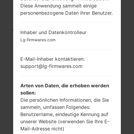
Diese Anwendung sammelt einige
LG V9000 (LGV9000)
personenbezogene Daten ihrer Benutzer.
AUS DER LG OTHERS-
Inhaber und Datenkontrolleur
SERIE
Lg-firmwares.com
E-Mail-Inhaber kontaktieren:
support@lg-firmwares.com
2.2 Zoll (~29.1%
-
Arten von Daten, die erhoben werden
Bildschirm zu
-
sollen:
Körper Verhältnis)
Die persönlichen Informationen, die Sie
240 x 320 (~182
sammeln, umfassen Folgendes:
Dichte der Pixel pro
Zoll)
Benutzername, eindeutige Kennung auf
unserer Website (verwenden Sie Ihre E-
Mail-Adresse nicht)