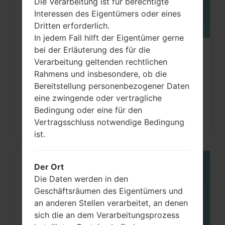
Die Verarbeitung ist für berechtigte
Interessen des Eigentümers oder eines
Dritten erforderlich.
In jedem Fall hilft der Eigentümer gerne
bei der Erläuterung des für die
Wie kann man die
Verarbeitung geltenden rechtlichen
Werkseinstellungen durch Code
Rahmens und insbesondere, ob die
auf...
Bereitstellung personenbezogener Daten
eine zwingende oder vertragliche
Bedingung oder eine für den
Vertragsschluss notwendige Bedingung
ist.
Der Ort
05
MAI
Die Daten werden in den
Geschäftsräumen des Eigentümers und
an anderen Stellen verarbeitet, an denen
sich die an dem Verarbeitungsprozess