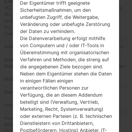
Karten
Der Eigentümer trifft geeignete
2G
GSM 900/1800/1900 MHz
Sicherheitsmaßnahmen, um den
3G
UMTS 2100 MHz
unbefugten Zugriff, die Weitergabe,
(4G) LTE
-
Veränderung oder unbefugte Zerstörung
5G network
-
der Daten zu verhindern.
Daten
GPRS
Die Datenverarbeitung erfolgt mithilfe
Anzeige
von Computern und / oder IT-Tools in
Bildschirmgröße
2.2 Zoll (~29.1% Bildschirm
Übereinstimmung mit organisatorischen
zu Körper Verhältnis)
Verfahren und Methoden, die streng auf
Bildschirmtyp
TFT
Bildschirmerweiterung
240 x 320 (~182 Dichte der
die angegebenen Ziele bezogen sind.
Pixel pro Zoll)
Neben dem Eigentümer stehen die Daten
Bildschirmfarben
256K Farben
in einigen Fällen einigen
Batterie und Tastatur
verantwortlichen Personen zur
Batteriekapazität
entfernbar Li-Ion 1400
Verfügung, die an diesem Addendum
mAh
beteiligt sind (Verwaltung, Vertrieb,
Mechanische Tastatur
Ja
Marketing, Recht, Systemverwaltung)
Interfaces
oder externen Parteien (z. B. technischen
Ausgabe für Audio
-
Dienstleistern von Drittanbietern,
Bluetooth
Ja
Postbeförderern, Hosting) Anbieter, IT-
DLNA
Nein