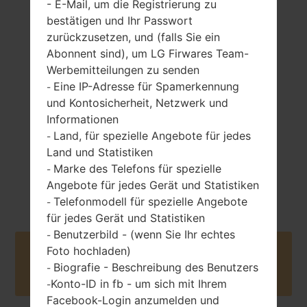
- E-Mail, um die Registrierung zu
bestätigen und Ihr Passwort
zurückzusetzen, und (falls Sie ein
Abonnent sind), um LG Firwares Team-
142 gramm (5.01
entfernbar Li-Ion
unzen)
Werbemitteilungen zu senden
1400 mAh
Eine IP-Adresse für Spamerkennung
-
und Kontosicherheit, Netzwerk und
Informationen
Land, für spezielle Angebote für jedes
-
Land und Statistiken
Marke des Telefons für spezielle
-
Februar, 2006
Unknown
Angebote für jedes Gerät und Statistiken
Telefonmodell für spezielle Angebote
-
für jedes Gerät und Statistiken
Benutzerbild - (wenn Sie Ihr echtes
-
Foto hochladen)
Buy accessories on Amazon
Biografie - Beschreibung des Benutzers
-
Konto-ID in fb - um sich mit Ihrem
-
Facebook-Login anzumelden und