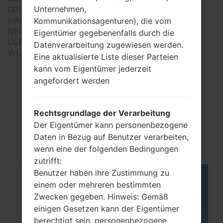
Unternehmen,
GPS
-
Infrarotanschluss
Nein
Kommunikationsagenturen), die vom
NFC
Nein
Eigentümer gegebenenfalls durch die
USB
-
Datenverarbeitung zugewiesen werden.
WLAN
-
Eine aktualisierte Liste dieser Parteien
kann vom Eigentümer jederzeit
angefordert werden
Artikel
Rechtsgrundlage der Verarbeitung
LGV9000(LGV9000)
Der Eigentümer kann personenbezogene
Daten in Bezug auf Benutzer verarbeiten,
wenn eine der folgenden Bedingungen
zutrifft:
Benutzer haben ihre Zustimmung zu
05
einem oder mehreren bestimmten
MAI
Zwecken gegeben. Hinweis: Gemäß
einigen Gesetzen kann der Eigentümer
berechtigt sein, personenbezogene