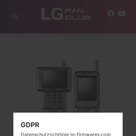
Navigation
DE
aktivieren
GDPR
Datenschutzrichtlinie lg-firmwares.com