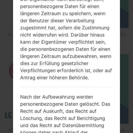
personenbezogene Daten für einen
längeren Zeitraum zu speichern, wenn
der Benutzer dieser Verarbeitung
zugestimmt hat, sofern die Zustimmung
How to Factory Reset through menu on LG Aristo
nicht widerrufen wird. Darüber hinaus
MS210?
kann der Eigentümer verpflichtet sein,
die personenbezogenen Daten für einen
längeren Zeitraum aufzubewahren, wenn
dies zur Erfüllung gesetzlicher
Verpflichtungen erforderlich ist, oder auf
Antrag einer höheren Behörde.
Nach der Aufbewahrung werden
personenbezogene Daten gelöscht. Das
Recht auf Auskunft, das Recht auf
Löschung, das Recht auf Berichtigung
und das Recht auf Datenübermittlung
How to Flash Stock Firmware on LG Smartphone
können daher nach Ablauf der