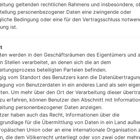
3.5mm jack
eitung geltenden rechtlichen Rahmens und insbesondere, o
Version 4.2, A2DP, LE
stellung personenbezogener Daten eine zwingende oder
Nein
gliche Bedingung oder eine für den Vertragsschluss notwen
A-GPS
ung ist.
Nein
Nein
USB Type-C 1.0 Wendesteck
t
Wi-Fi 802.11 a/b/g/n/ac, dual-
ten werden in den Geschäftsräumen des Eigentümers und 
n Stellen verarbeitet, an denen sich die an dem
eitungsprozess beteiligten Parteien befinden.
ig vom Standort des Benutzers kann die Datenübertragun
LGV755(LGV755) akaLG G P
agung von Benutzerdaten in ein anderes Land als sein eige
lten. Um mehr über den Ort der Verarbeitung dieser übert
zu erfahren, können Benutzer den Abschnitt mit Informatio
eitung personenbezogener Daten anzeigen.
tzer haben auch das Recht, Informationen über die
05
grundlage für die Übermittlung von Daten in ein Land auße
MAI
ropäischen Union oder an eine internationale Organisation 
en, die dem Völkerrecht unterliegt oder von zwei oder mehr