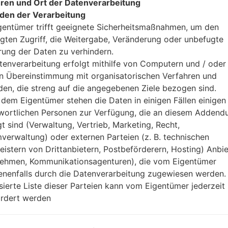
ren und Ort der Datenverarbeitung
den der Verarbeitung
gentümer trifft geeignete Sicherheitsmaßnahmen, um den
gten Zugriff, die Weitergabe, Veränderung oder unbefugte
rung der Daten zu verhindern.
tenverarbeitung erfolgt mithilfe von Computern und / oder 
in Übereinstimmung mit organisatorischen Verfahren und
en, die streng auf die angegebenen Ziele bezogen sind.
on LGV755(LGV755) akaLG 
dem Eigentümer stehen die Daten in einigen Fällen einigen
wortlichen Personen zur Verfügung, die an diesem Adden
Modell und seine Eigenschaften
gt sind (Verwaltung, Vertrieb, Marketing, Recht,
LGV755
verwaltung) oder externen Parteien (z. B. technischen
LG G Pad 3 10.1
leistern von Drittanbietern, Postbeförderern, Hosting) Anbiet
Dezember, 2016
ehmen, Kommunikationsagenturen), die vom Eigentümer
6.7 millimeter ( 0.26 Zoll)
nenfalls durch die Datenverarbeitung zugewiesen werden.
256.2 x 167.9 millimeter (10.09 
isierte Liste dieser Parteien kann vom Eigentümer jederzeit
510 gramm (1.12 lb)
rdert werden
Android 6.0.1 (Marshmallow)
Ausrüstung
4x1.5GHz Cortex-A53 & 4x1