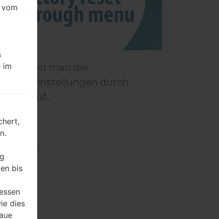
e vom
s
 im
Wie kann man die
Werkseinstellungen durch
Menü auf...
hert,
n.
ng
en bis
ressen
ie dies
naue