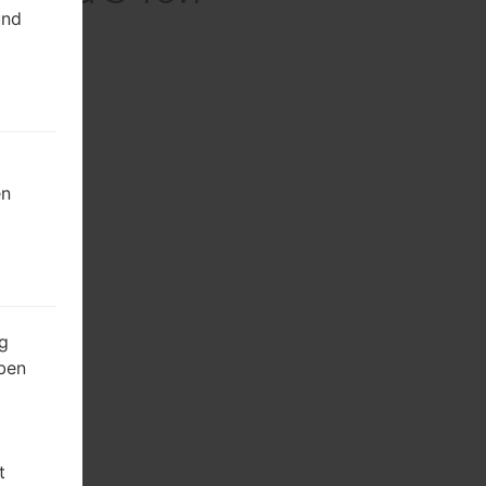
und
en
g
ben
t