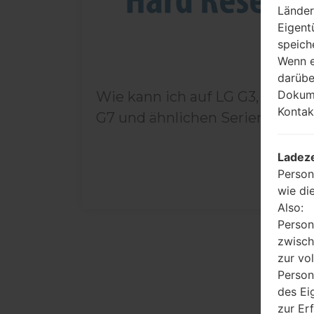
Länder
Eigent
speich
Wenn e
darübe
Dokume
Wie kann ich auf LG G3, G4, G5,
Kontak
G7 und ähnlichen Serien...
Ladeze
Person
wie di
Also:
Person
zwisch
zur vo
Person
des Ei
zur Er