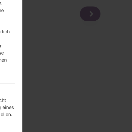
s
ne
rlich
r
se
hen
m
cht
 eines
ellen.