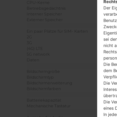
Rechts
CPU-Kerne
Der Ei
Betriebsgedächtnis
verarb
Interner Speicher
Externer Speicher
Benutz
Zwecke
Ein paar Plätze für SIM- Karten
Eigent
2G
sei de
3G
nicht 
(4G) LTE
Rechts
5G network
person
Daten
Die Be
dem Be
Bildschirmgröße
Verpfl
Bildschirmtyp
Die Ve
Bildschirmerweiterung
Bildschirmfarben
Intere
übertr
Batteriekapazität
Die Ve
Mechanische Tastatur
eines D
In jede