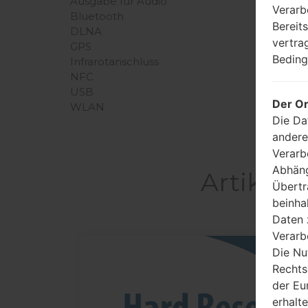
Ausgabe für Audio
Verarb
Bluetooth
Bereit
DLNA
vertra
GPS
Beding
Infrarotanschluss
NFC
USB
Der Or
WLAN
Die Da
andere
Verarb
Abhäng
Artikel 
Übertr
beinha
Daten 
Verarb
Die Nu
05
Rechts
MAI
der Eu
erhalt