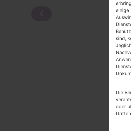
erbrin
einige
Auswir
Dienst
Benutz
sind, 
Jeglic
Nachve
Anwend
Dienst
Dokume
Die Be
verant
oder ü
Dritte