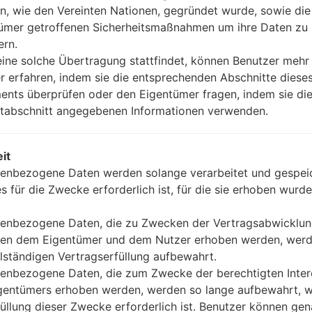
n, wie den Vereinten Nationen, gegründet wurde, sowie di
ümer getroffenen Sicherheitsmaßnahmen um ihre Daten zu
ern.
ine solche Übertragung stattfindet, können Benutzer mehr
r erfahren, indem sie die entsprechenden Abschnitte diese
nts überprüfen oder den Eigentümer fragen, indem sie die
Wie kann man die
tabschnitt angegebenen Informationen verwenden.
Werkseinstellungen durch
Code auf...
it
enbezogene Daten werden solange verarbeitet und gespeic
es für die Zwecke erforderlich ist, für die sie erhoben wurde
enbezogene Daten, die zu Zwecken der Vertragsabwicklu
en dem Eigentümer und dem Nutzer erhoben werden, werd
llständigen Vertragserfüllung aufbewahrt.
enbezogene Daten, die zum Zwecke der berechtigten Inte
gentümers erhoben werden, werden so lange aufbewahrt, w
füllung dieser Zwecke erforderlich ist. Benutzer können ge