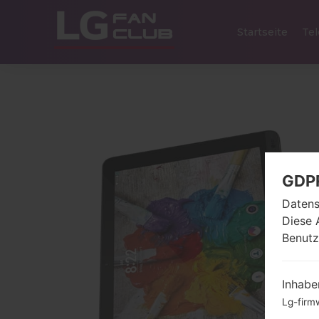
Startseite
Tel
GDP
Datens
Diese 
Benutz
Inhabe
Lg-firm