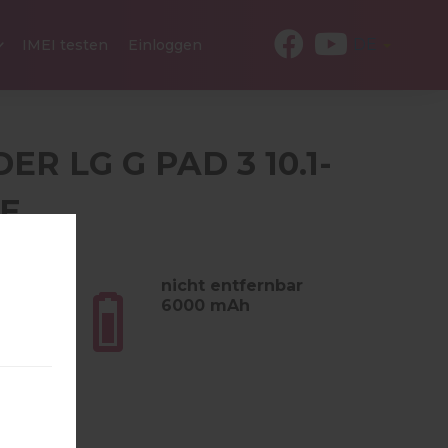
DE
IMEI testen
Einloggen
ER LG G PAD 3 10.1-
IE
 (1.12 lb)
nicht entfernbar
6000 mAh