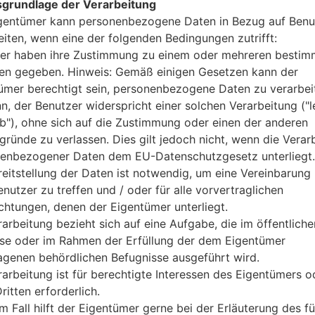
grundlage der Verarbeitung
Octa-core
gentümer kann personenbezogene Daten in Bezug auf Benu
2GB
eiten, wenn eine der folgenden Bedingungen zutrifft:
32GB
microSD, zu 256 GB (dediziert
er haben ihre Zustimmung zu einem oder mehreren bestim
Netzwerk und Daten
n gegeben. Hinweis: Gemäß einigen Gesetzen kann der
1 Mini-SIM
ümer berechtigt sein, personenbezogene Daten zu verarbei
GSM 900/1800/1900 MHz
nn, der Benutzer widerspricht einer solchen Verarbeitung ("l
HSDPA 2100 MHz
ab"), ohne sich auf die Zustimmung oder einen der anderen
-
gründe zu verlassen. Dies gilt jedoch nicht, wenn die Verar
-
enbezogener Daten dem EU-Datenschutzgesetz unterliegt.
GPRS/EDGE
reitstellung der Daten ist notwendig, um eine Vereinbarung 
Anzeige
nutzer zu treffen und / oder für alle vorvertraglichen
10.1 Zoll (~68.8% Bildschirm z
ichtungen, denen der Eigentümer unterliegt.
IPS LCD kapazitiver Touchsc
rarbeitung bezieht sich auf eine Aufgabe, die im öffentliche
1200 x 1920 Pixel (~224 Dichte
16M Farben
sse oder im Rahmen der Erfüllung der dem Eigentümer
Batterie und Tastatur
agenen behördlichen Befugnisse ausgeführt wird.
nicht entfernbar 6000 mAh
rarbeitung ist für berechtigte Interessen des Eigentümers o
-
ritten erforderlich.
Interfaces
m Fall hilft der Eigentümer gerne bei der Erläuterung des fü