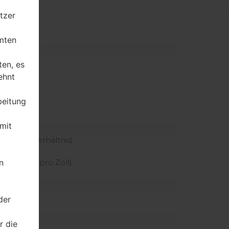
tzer
er Slot)
mten
ten, es
ehnt
beitung
mit
u Körper Verhältnis)
reen
n
 der Pixel pro Zoll)
der
r die