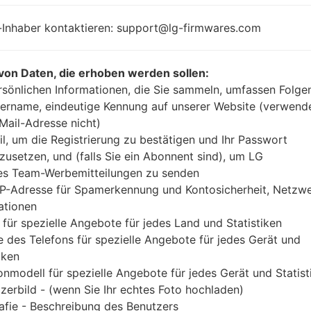
4x1.5GHz Cortex-
Unknown
A53 & 4x1.0GHz
-Inhaber kontaktieren: support@lg-firmwares.com
Cortex-A53
Qualcomm
MSM8952
von Daten, die erhoben werden sollen:
2GB
rsönlichen Informationen, die Sie sammeln, umfassen Folge
ername, eindeutige Kennung auf unserer Website (verwend
-Mail-Adresse nicht)
il, um die Registrierung zu bestätigen und Ihr Passwort
Buy accessories on Amazon
zusetzen, und (falls Sie ein Abonnent sind), um LG
es Team-Werbemitteilungen zu senden
IP-Adresse für Spamerkennung und Kontosicherheit, Netzw
ationen
Startseite
→
Serie
→
LG G Pad 3 10.1
→
LGV755
 für spezielle Angebote für jedes Land und Statistiken
 des Telefons für spezielle Angebote für jedes Gerät und
iken
onmodell für spezielle Angebote für jedes Gerät und Statist
zerbild - (wenn Sie Ihr echtes Foto hochladen)
 LGV755(LGV755) akaLG G 
afie - Beschreibung des Benutzers