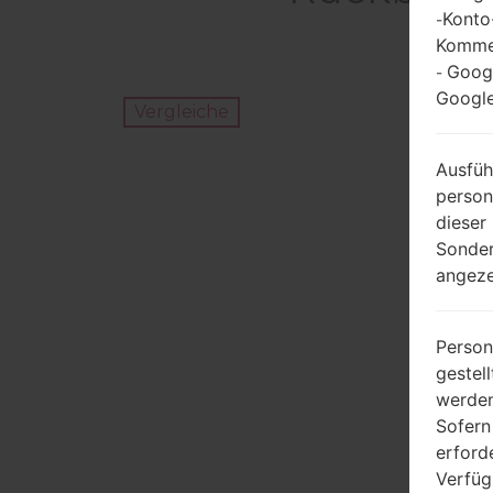
Konto
-
Kommen
Goog
-
Google
Vergleiche
Ausfüh
person
dieser
Sonder
angeze
Person
gestel
werden
Sofern
erford
Verfüg