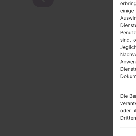
erbrin
einige
Auswir
Dienst
Benutz
sind, 
Jeglic
Nachve
Anwend
Dienst
Dokume
Die Be
verant
oder ü
Dritte