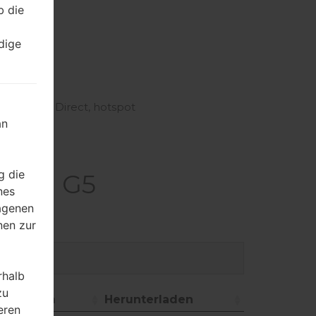
b die
D
dige
band, Wi-Fi Direct, hotspot
an
g die
kaLG G5
nes
ragenen
nen zur
rhalb
zu
Datum
Herunterladen
eren