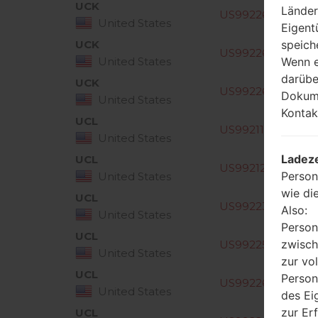
Region
Dateiname
UCK
Länder
US99226a_00_101
United States
Eigent
speich
UCK
US99226b_00_112
Wenn e
United States
darübe
UCK
US99226c_01_020
Dokume
United States
Kontak
UCL
US99211b_02_052
United States
Ladeze
UCL
US99212a_01_0711
Person
United States
wie di
UCL
US99223a_03_103
Also:
United States
Person
UCL
zwisch
US99225a_00_03
United States
zur vo
UCL
Person
US99226a_00_101
United States
des Ei
zur Er
UCL