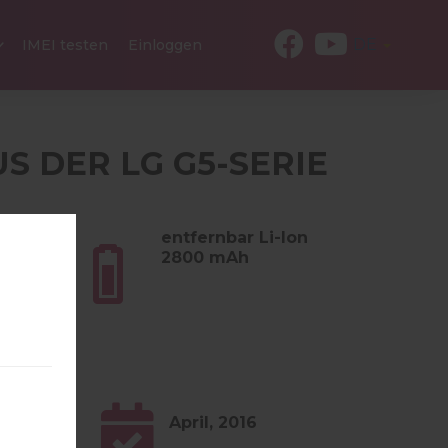
DE
IMEI testen
Einloggen
US DER LG G5-SERIE
 (5.61
entfernbar Li-Ion
2800 mAh
.x Nougat
April, 2016