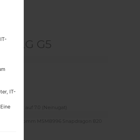
IT-
 akaLG G5
dum
er, IT-
2.91 Zoll)
 Eine
ktualisiert auf 7.0 (Neinugat)
z Kryo Qualcomm MSM8996 Snapdragon 820