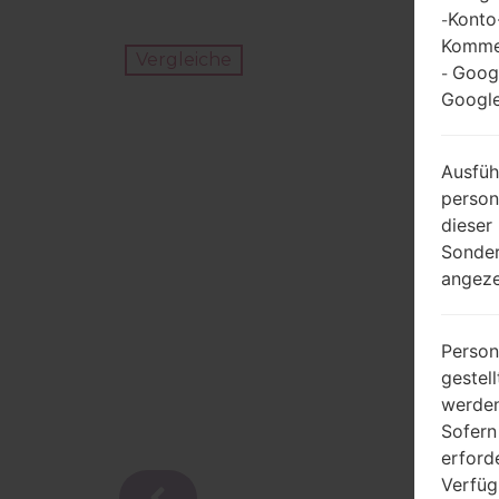
Konto
-
Kommen
Vergleiche
Goog
-
Google
Ausfüh
person
dieser
Sonder
angeze
Person
gestel
werden
Sofern
erford
Verfüg