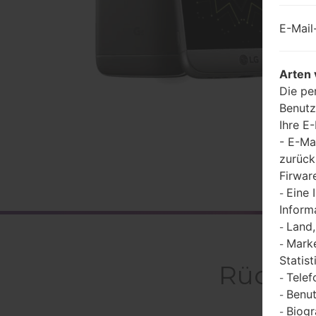
E-Mail
Arten 
Die pe
Benutz
Ihre E
- E-Ma
zurück
Firwar
Eine 
-
Inform
Land,
-
Marke
-
Statist
Rückbl
Telef
-
Benut
-
Biogr
-