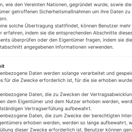
OS
Größe
n, wie den Vereinten Nationen, gegründet wurde, sowie di
1.kdz
Android 7.x Nougat
2.2 GiB
ümer getroffenen Sicherheitsmaßnahmen um ihre Daten zu
ern.
4.kdz
Android 7.x Nougat
2.21 GiB
ine solche Übertragung stattfindet, können Benutzer mehr
r erfahren, indem sie die entsprechenden Abschnitte diese
3.kdz
Android 7.x Nougat
2.21 GiB
nts überprüfen oder den Eigentümer fragen, indem sie die
tabschnitt angegebenen Informationen verwenden.
4.kdz
Unknown
1.94 GiB
it
.kdz
Unknown
1.96 GiB
enbezogene Daten werden solange verarbeitet und gespeic
es für die Zwecke erforderlich ist, für die sie erhoben wurde
1.kdz
Unknown
2.13 GiB
enbezogene Daten, die zu Zwecken der Vertragsabwicklu
en dem Eigentümer und dem Nutzer erhoben werden, werd
08.kdz
Android 7.x Nougat
2.15 GiB
llständigen Vertragserfüllung aufbewahrt.
enbezogene Daten, die zum Zwecke der berechtigten Inte
1.kdz
Android 7.x Nougat
2.2 GiB
gentümers erhoben werden, werden so lange aufbewahrt, w
füllung dieser Zwecke erforderlich ist. Benutzer können ge