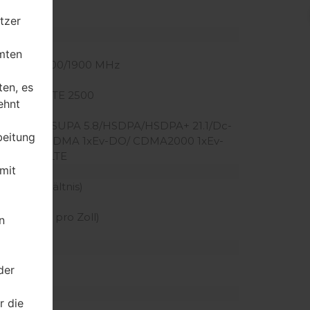
er Slot)
tzer
mten
50/900/1800/1900 MHz
Hz
ten, es
2100, TD-LTE 2500
ehnt
HSUPA/HSUPA 5.8/HSDPA/HSDPA+ 21.1/Dc-
beitung
000 1x/CDMA 1xEv-DO/ CDMA2000 1xEv-
O Rev B/LTE
mit
örper Verhältnis)
 der Pixel pro Zoll)
n
der
r die