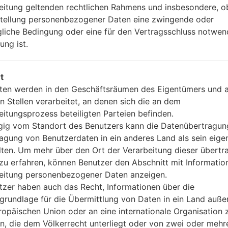
eitung geltenden rechtlichen Rahmens und insbesondere, o
Version 4.2, A2DP, LE, aptX H
stellung personenbezogener Daten eine zwingende oder
Ja
gliche Bedingung oder eine für den Vertragsschluss notwen
A-GPS, GLONASS, BDS
ung ist.
Ja
Ja
USB 3.0, Type-C
t
Wi-Fi 802.11 a/b/g/n/ac, dual-
ten werden in den Geschäftsräumen des Eigentümers und 
n Stellen verarbeitet, an denen sich die an dem
eitungsprozess beteiligten Parteien befinden.
ig vom Standort des Benutzers kann die Datenübertragun
re LGUS992(LGUS992) a
agung von Benutzerdaten in ein anderes Land als sein eige
lten. Um mehr über den Ort der Verarbeitung dieser übert
waren
zu erfahren, können Benutzer den Abschnitt mit Informatio
eitung personenbezogener Daten anzeigen.
tzer haben auch das Recht, Informationen über die
grundlage für die Übermittlung von Daten in ein Land auße
ropäischen Union oder an eine internationale Organisation 
OS
Größe
en, die dem Völkerrecht unterliegt oder von zwei oder mehr