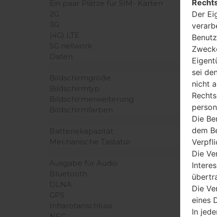
Rechts
Ein paar Plätze für SIM- Karten
Der Ei
2G
3G
verarb
(4G) LTE
Benutz
5G network
Zwecke
Daten
Eigent
sei de
Bildschirmgröße
nicht 
Bildschirmtyp
Rechts
Bildschirmerweiterung
person
Bildschirmfarben
Die Be
dem Be
Batteriekapazität
Verpfl
Mechanische Tastatur
Die Ve
Ausgabe für Audio
Intere
Bluetooth
übertr
DLNA
Die Ve
GPS
eines D
Infrarotanschluss
In jede
NFC