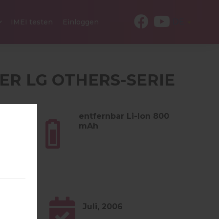
DE
IMEI testen
Einloggen
DER LG OTHERS-SERIE
 (3.28
entfernbar Li-Ion 800
mAh
Juli, 2006