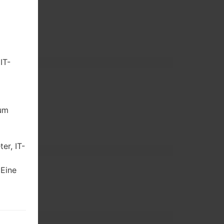
00)
IT-
dum
Zoll)
er, IT-
 Eine