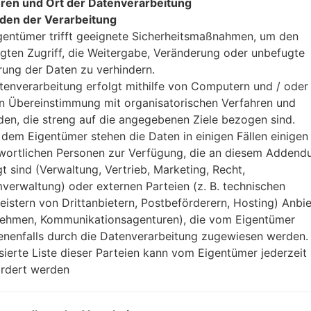
ren und Ort der Datenverarbeitung
den der Verarbeitung
gentümer trifft geeignete Sicherheitsmaßnahmen, um den
ezifikation LGU300(LGU3
gten Zugriff, die Weitergabe, Veränderung oder unbefugte
rung der Daten zu verhindern.
tenverarbeitung erfolgt mithilfe von Computern und / oder 
Modell und seine Eigenschaften
LGU300
in Übereinstimmung mit organisatorischen Verfahren und
LG Others
en, die streng auf die angegebenen Ziele bezogen sind.
Juli, 2006
dem Eigentümer stehen die Daten in einigen Fällen einigen
21.9 millimeter (0.86 Zoll)
wortlichen Personen zur Verfügung, die an diesem Adden
49 x 96 millimeter (1.94 x 3.78 
gt sind (Verwaltung, Vertrieb, Marketing, Recht,
93 gramm (3.28 unzen)
verwaltung) oder externen Parteien (z. B. technischen
Nein
leistern von Drittanbietern, Postbeförderern, Hosting) Anbiet
Ausrüstung
ehmen, Kommunikationsagenturen), die vom Eigentümer
-
nenfalls durch die Datenverarbeitung zugewiesen werden.
-
isierte Liste dieser Parteien kann vom Eigentümer jederzeit
-
rdert werden
10MB
microSD
Netzwerk und Daten