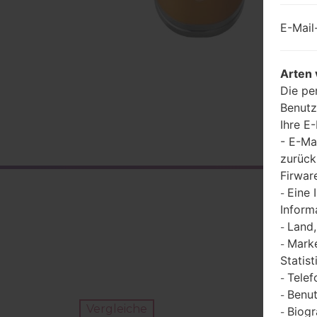
E-Mail
Arten 
Die pe
Benutz
Ihre E
- E-Ma
zurück
Firwar
Eine 
-
Inform
R
Land,
-
Marke
-
Statist
Telef
-
Benut
-
Vergleiche
Biogr
-