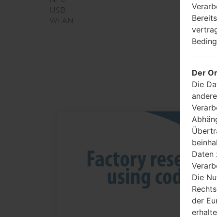
Verarb
USB
Bereit
WLAN
vertra
Beding
Der Or
Die Da
andere
Verarb
Abhäng
05
Übertr
MAI
beinha
Daten 
Verarb
Die Nu
Rechts
der Eu
erhalt