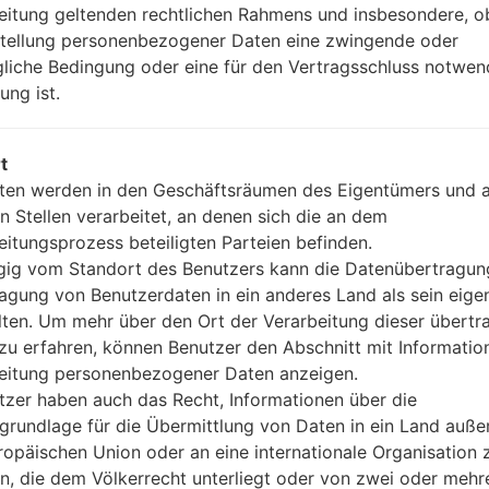
eitung geltenden rechtlichen Rahmens und insbesondere, o
Ja
stellung personenbezogener Daten eine zwingende oder
-
gliche Bedingung oder eine für den Vertragsschluss notwen
ung ist.
Artikel LGU300(LGU300)
t
ten werden in den Geschäftsräumen des Eigentümers und 
n Stellen verarbeitet, an denen sich die an dem
eitungsprozess beteiligten Parteien befinden.
ig vom Standort des Benutzers kann die Datenübertragun
agung von Benutzerdaten in ein anderes Land als sein eige
lten. Um mehr über den Ort der Verarbeitung dieser übert
zu erfahren, können Benutzer den Abschnitt mit Informatio
eitung personenbezogener Daten anzeigen.
tzer haben auch das Recht, Informationen über die
grundlage für die Übermittlung von Daten in ein Land auße
ropäischen Union oder an eine internationale Organisation 
en, die dem Völkerrecht unterliegt oder von zwei oder mehr