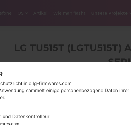
efone
OS
Artikel
Wie man flasht
Unsere Projekte
LG TU515T (LGTU515T) 
SER
R
-
chutzrichtlinie lg-firmwares.com
95 gramm
176 x 220 Pixel
unzen)
Anwendung sammelt einige personenbezogene Daten ihrer
er.
r und Datenkontrolleur
-
Unknown
wares.com
-