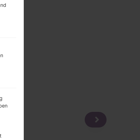
und
en
g
ben
t