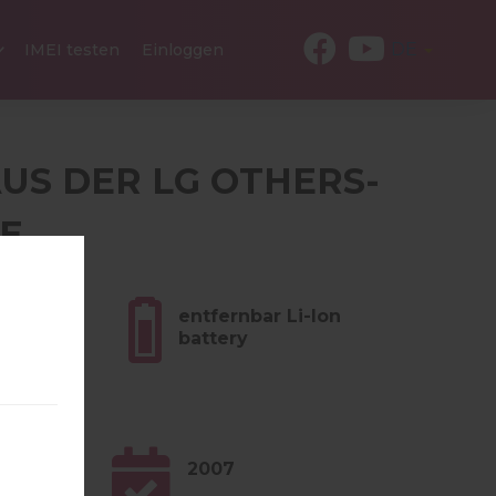
DE
IMEI testen
Einloggen
AUS DER LG OTHERS-
IE
 (3.35
entfernbar Li-Ion
battery
2007