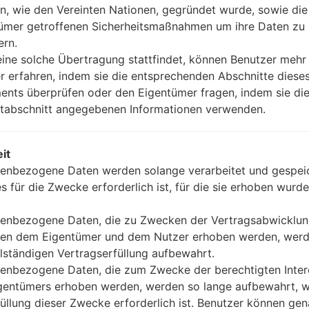
n, wie den Vereinten Nationen, gegründet wurde, sowie di
ümer getroffenen Sicherheitsmaßnahmen um ihre Daten zu
ern.
ine solche Übertragung stattfindet, können Benutzer mehr
r erfahren, indem sie die entsprechenden Abschnitte diese
nts überprüfen oder den Eigentümer fragen, indem sie die
tabschnitt angegebenen Informationen verwenden.
it
enbezogene Daten werden solange verarbeitet und gespeic
es für die Zwecke erforderlich ist, für die sie erhoben wurde
enbezogene Daten, die zu Zwecken der Vertragsabwicklu
en dem Eigentümer und dem Nutzer erhoben werden, werd
llständigen Vertragserfüllung aufbewahrt.
enbezogene Daten, die zum Zwecke der berechtigten Inte
ideo LGTU515T(LGTU515
gentümers erhoben werden, werden so lange aufbewahrt, w
füllung dieser Zwecke erforderlich ist. Benutzer können ge