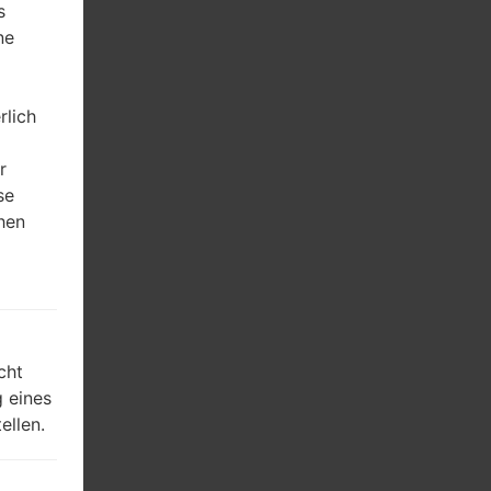
s
ne
rlich
r
se
hen
m
cht
 eines
ellen.