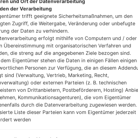
ren und Ort der Datenverarbeitung
den der Verarbeitung
gentümer trifft geeignete Sicherheitsmaßnahmen, um den
ifikation LGTU515T(LGTU
gten Zugriff, die Weitergabe, Veränderung oder unbefugte
rung der Daten zu verhindern.
tenverarbeitung erfolgt mithilfe von Computern und / oder 
Modell und seine Eigenschaften
in Übereinstimmung mit organisatorischen Verfahren und
LGTU515T
LG Others
en, die streng auf die angegebenen Ziele bezogen sind.
2007
dem Eigentümer stehen die Daten in einigen Fällen einigen
18 millimeter (0.70Zoll)
wortlichen Personen zur Verfügung, die an diesem Adden
96 x 50 millimeter (3.77 x 1.96 
gt sind (Verwaltung, Vertrieb, Marketing, Recht,
95 gramm (3.35 unzen)
verwaltung) oder externen Parteien (z. B. technischen
-
leistern von Drittanbietern, Postbeförderern, Hosting) Anbiet
Ausrüstung
ehmen, Kommunikationsagenturen), die vom Eigentümer
-
nenfalls durch die Datenverarbeitung zugewiesen werden.
-
isierte Liste dieser Parteien kann vom Eigentümer jederzeit
-
rdert werden
50MB
microSD, (dedizierter Slot)
Netzwerk und Daten