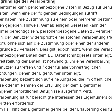
grundlage der Verarbeitung
1 Mini-SIM
gentümer kann personenbezogene Daten in Bezug auf Benu
GSM 850/900/1800/1900 MH
HSDPA 850/1900 MHz
eiten, wenn eine der folgenden Bedingungen zutrifft:
-
er haben ihre Zustimmung zu einem oder mehreren bestim
-
n gegeben. Hinweis: Gemäß einigen Gesetzen kann der
GPRS/EDGE
ümer berechtigt sein, personenbezogene Daten zu verarbei
Anzeige
nn, der Benutzer widerspricht einer solchen Verarbeitung ("l
-
ab"), ohne sich auf die Zustimmung oder einen der anderen
TFT
gründe zu verlassen. Dies gilt jedoch nicht, wenn die Verar
176 x 220 Pixel
enbezogener Daten dem EU-Datenschutzgesetz unterliegt.
262K Farben
reitstellung der Daten ist notwendig, um eine Vereinbarung 
Batterie und Tastatur
nutzer zu treffen und / oder für alle vorvertraglichen
entfernbar Li-Ion battery
ichtungen, denen der Eigentümer unterliegt.
Ja
Interfaces
rarbeitung bezieht sich auf eine Aufgabe, die im öffentliche
-
sse oder im Rahmen der Erfüllung der dem Eigentümer
USB 2.0
agenen behördlichen Befugnisse ausgeführt wird.
Nein
rarbeitung ist für berechtigte Interessen des Eigentümers o
-
ritten erforderlich.
Nein
m Fall hilft der Eigentümer gerne bei der Erläuterung des fü
Nein