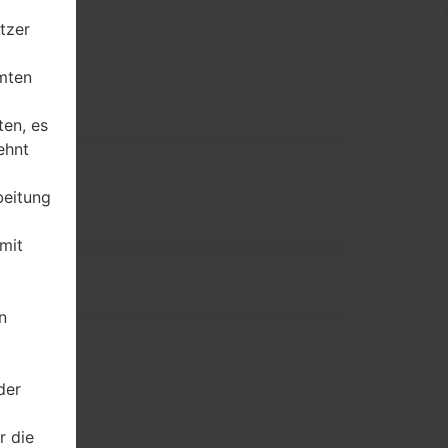
tzer
z
mten
ten, es
ehnt
beitung
mit
n
der
r die