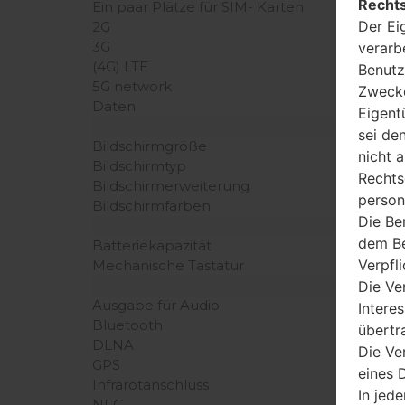
Rechts
Ein paar Plätze für SIM- Karten
Der Ei
2G
3G
verarb
(4G) LTE
Benutz
5G network
Zwecke
Daten
Eigent
sei de
Bildschirmgröße
nicht 
Bildschirmtyp
Rechts
Bildschirmerweiterung
person
Bildschirmfarben
Die Be
dem Be
Batteriekapazität
Verpfl
Mechanische Tastatur
Die Ve
Ausgabe für Audio
Intere
Bluetooth
übertr
DLNA
Die Ve
GPS
eines D
Infrarotanschluss
In jede
NFC