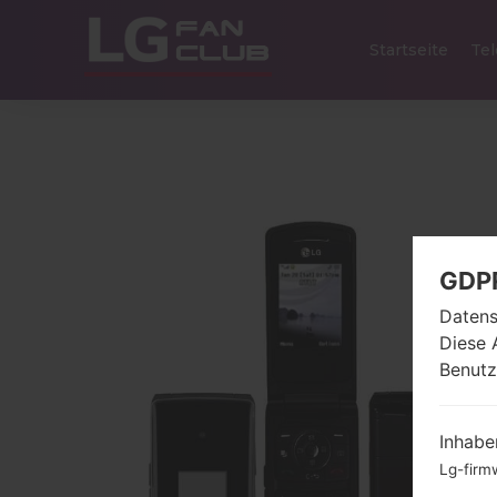
Startseite
Tel
GDP
Datens
Diese 
Benutz
Inhabe
Lg-firm