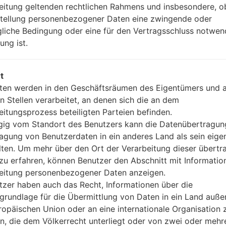
eitung geltenden rechtlichen Rahmens und insbesondere, o
USB
stellung personenbezogener Daten eine zwingende oder
-
gliche Bedingung oder eine für den Vertragsschluss notwen
ung ist.
rtikel LGTU515T(LGTU515
t
ten werden in den Geschäftsräumen des Eigentümers und 
n Stellen verarbeitet, an denen sich die an dem
eitungsprozess beteiligten Parteien befinden.
ig vom Standort des Benutzers kann die Datenübertragun
agung von Benutzerdaten in ein anderes Land als sein eige
lten. Um mehr über den Ort der Verarbeitung dieser übert
zu erfahren, können Benutzer den Abschnitt mit Informatio
eitung personenbezogener Daten anzeigen.
tzer haben auch das Recht, Informationen über die
grundlage für die Übermittlung von Daten in ein Land auße
ropäischen Union oder an eine internationale Organisation 
en, die dem Völkerrecht unterliegt oder von zwei oder mehr