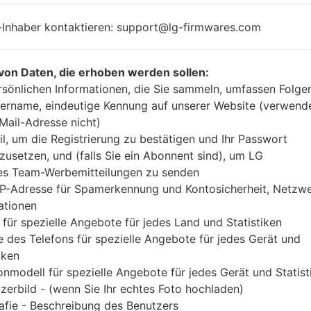
-Inhaber kontaktieren: support@lg-firmwares.com
Buy accessories on
von Daten, die erhoben werden sollen:
rsönlichen Informationen, die Sie sammeln, umfassen Folge
ername, eindeutige Kennung auf unserer Website (verwend
-Mail-Adresse nicht)
Startseite
→
Serie
→
LG Others
→
LGTU515T
il, um die Registrierung zu bestätigen und Ihr Passwort
zusetzen, und (falls Sie ein Abonnent sind), um LG
es Team-Werbemitteilungen zu senden
IP-Adresse für Spamerkennung und Kontosicherheit, Netzw
ationen
ckblick LGTU515T(LGTU51
 für spezielle Angebote für jedes Land und Statistiken
 des Telefons für spezielle Angebote für jedes Gerät und
iken
onmodell für spezielle Angebote für jedes Gerät und Statist
zerbild - (wenn Sie Ihr echtes Foto hochladen)
afie - Beschreibung des Benutzers