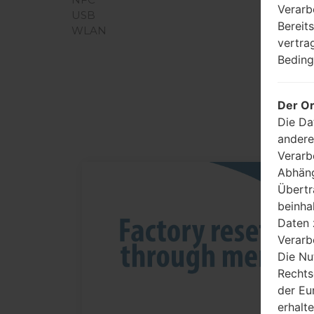
Verarb
USB
Bereit
WLAN
vertra
Beding
A
Der Or
Die Da
andere
Verarb
Abhäng
Übertr
06
MAI
beinha
Daten 
Verarb
Die Nu
Rechts
der Eu
erhalt