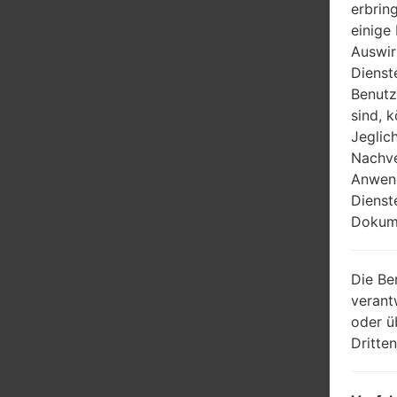
erbrin
einige
Auswir
Dienst
Benutz
sind, 
Jeglic
Nachve
Anwend
Dienst
Dokume
Die Be
verant
oder ü
Dritte