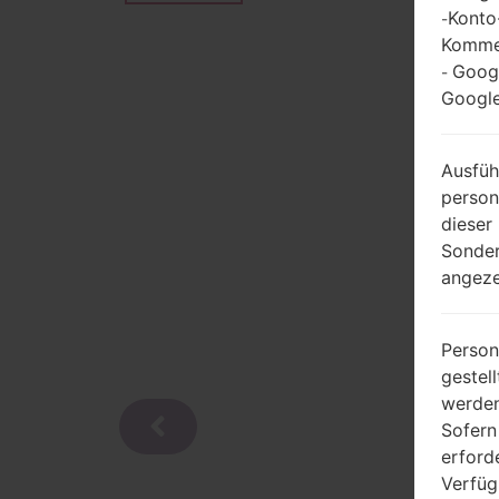
Konto
-
Kommen
Goog
-
Google
Ausfüh
person
dieser
Sonder
angeze
Person
gestel
werden
Sofern
erford
Verfüg