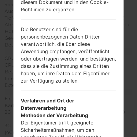
diesem Dokument und in den Cookie-
Serie
LG Others
Richtlinien zu ergänzen.
Ausgabe
Dezember, 2011
Tiefe
11.5 millimeter (0.45 Zoll)
Abmessungen (Breite /
117 x 50.9 millimeter (4.61 x
Die Benutzer sind für die
Höhe)
2.00 Zoll)
personenbezogenen Daten Dritter
Gewicht
85 gramm (3.00 unzen)
verantwortlich, die über diese
Betriebssystem
-
Anwendung empfangen, veröffentlicht
Ausrüstung
CPU
-
oder übertragen werden, und bestätigen,
CPU-Kerne
-
dass sie die Zustimmung eines Dritten
Betriebsgedächtnis
-
haben, um ihre Daten dem Eigentümer
Interner Speicher
15MB
zur Verfügung zu stellen.
Externer Speicher
MiniSD, zu 16 GB
Netzwerk und Daten
Ein paar Plätze für SIM-
2 Mini-SIM
Verfahren und Ort der
Karten
Datenverarbeitung
2G
GSM 850/900/1800/1900
Methoden der Verarbeitung
MHz
Der Eigentümer trifft geeignete
3G
-
Sicherheitsmaßnahmen, um den
(4G) LTE
-