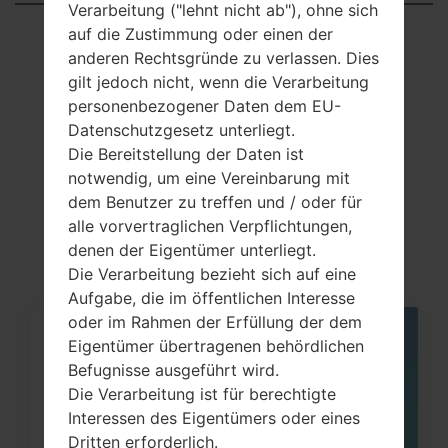
Verarbeitung ("lehnt nicht ab"), ohne sich
Showing 1 to 3 of 3 entries
auf die Zustimmung oder einen der
anderen Rechtsgründe zu verlassen. Dies
Previous
1
Next
gilt jedoch nicht, wenn die Verarbeitung
personenbezogener Daten dem EU-
Datenschutzgesetz unterliegt.
Die Bereitstellung der Daten ist
notwendig, um eine Vereinbarung mit
Artikel
dem Benutzer zu treffen und / oder für
LGS367(LGS367)
alle vorvertraglichen Verpflichtungen,
denen der Eigentümer unterliegt.
Die Verarbeitung bezieht sich auf eine
Aufgabe, die im öffentlichen Interesse
oder im Rahmen der Erfüllung der dem
05
Eigentümer übertragenen behördlichen
MAI
Befugnisse ausgeführt wird.
Die Verarbeitung ist für berechtigte
Interessen des Eigentümers oder eines
Dritten erforderlich.