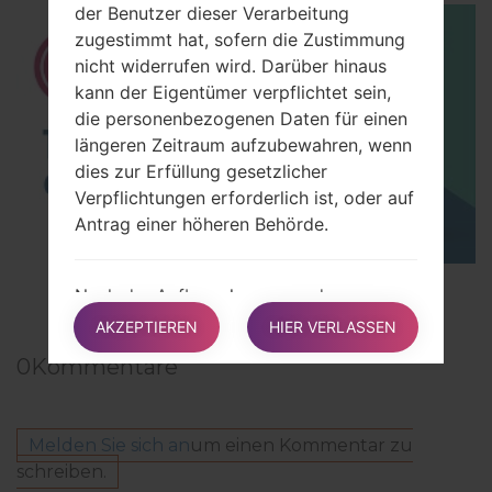
der Benutzer dieser Verarbeitung
zugestimmt hat, sofern die Zustimmung
nicht widerrufen wird. Darüber hinaus
kann der Eigentümer verpflichtet sein,
die personenbezogenen Daten für einen
längeren Zeitraum aufzubewahren, wenn
dies zur Erfüllung gesetzlicher
Verpflichtungen erforderlich ist, oder auf
Antrag einer höheren Behörde.
TOP 5 SECRET CODES for LG!
Nach der Aufbewahrung werden
personenbezogene Daten gelöscht. Das
AKZEPTIEREN
HIER VERLASSEN
Recht auf Auskunft, das Recht auf
0
Kommentare
Löschung, das Recht auf Berichtigung
und das Recht auf Datenübermittlung
können daher nach Ablauf der
Melden Sie sich an
um einen Kommentar zu
Aufbewahrungsfrist nicht erfüllt werden.
schreiben.