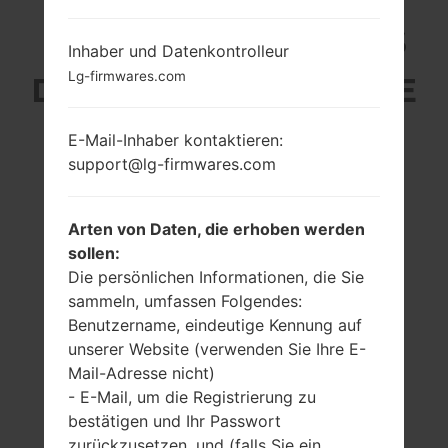
LG S367 (LGS367) AUS
Inhaber und Datenkontrolleur
Lg-firmwares.com
DER LG OTHERS-SERIE
E-Mail-Inhaber kontaktieren:
support@lg-firmwares.com
2.4 in
-
Arten von Daten, die erhoben werden
240 x 320 Pixel (167
-
sollen:
ppi)
Die persönlichen Informationen, die Sie
sammeln, umfassen Folgendes:
Benutzername, eindeutige Kennung auf
unserer Website (verwenden Sie Ihre E-
Mail-Adresse nicht)
- E-Mail, um die Registrierung zu
85 gramm (3.00
bestätigen und Ihr Passwort
entfernbar Li-Ion
unzen)
zurückzusetzen, und (falls Sie ein
900 mAh