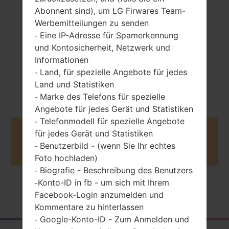
Abonnent sind), um LG Firwares Team-
Werbemitteilungen zu senden
Eine IP-Adresse für Spamerkennung
-
und Kontosicherheit, Netzwerk und
Informationen
Land, für spezielle Angebote für jedes
-
Dezember, 2011
Unknown
Land und Statistiken
Marke des Telefons für spezielle
-
Angebote für jedes Gerät und Statistiken
Telefonmodell für spezielle Angebote
-
für jedes Gerät und Statistiken
Buy accessories on Amazon
Benutzerbild - (wenn Sie Ihr echtes
-
Foto hochladen)
Biografie - Beschreibung des Benutzers
-
Konto-ID in fb - um sich mit Ihrem
-
Startseite
→
Serie
→
LG Others
→
LGS367
Facebook-Login anzumelden und
Kommentare zu hinterlassen
Google-Konto-ID - Zum Anmelden und
-