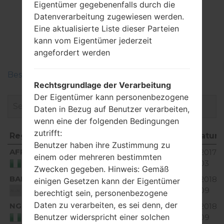
Eigentümer gegebenenfalls durch die
Datenverarbeitung zugewiesen werden.
Firmware
Eine aktualisierte Liste dieser Parteien
kann vom Eigentümer jederzeit
LGS367(LGS367)
angefordert werden
Beschreiben Sie die Regionen der LG-Firmwaren
Rechtsgrundlage der Verarbeitung
Der Eigentümer kann personenbezogene
Daten in Bezug auf Benutzer verarbeiten,
wenn eine der folgenden Bedingungen
zutrifft:
Region
Dateiname
OS
Größe
Datum
Benutzer haben ihre Zustimmung zu
Region
Dateiname
OS
Größe
Datu
AFR
V10B_00.kdz
29.94
2017-0
einem oder mehreren bestimmten
Unknown
MiB
03
Nigeria
Zwecken gegeben. Hinweis: Gemäß
BAL
V10C_00.kdz
28.83
2018-
einigen Gesetzen kann der Eigentümer
Unknown
MiB
09
Unknown
berechtigt sein, personenbezogene
Daten zu verarbeiten, es sei denn, der
NGR
V10B_00.kdz
29.94
2018-
Unknown
Benutzer widerspricht einer solchen
MiB
09
Nigeria