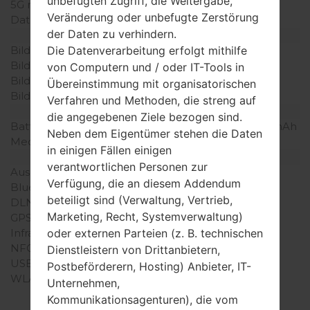
unbefugten Zugriff, die Weitergabe,
5G network
-
Veränderung oder unbefugte Zerstörung
Daten
GPRS/EDGE
der Daten zu verhindern.
Anzeige
Bildschirmgröße
2.4 in
Die Datenverarbeitung erfolgt mithilfe
Bildschirmtyp
TFT
von Computern und / oder IT-Tools in
Bildschirmerweiterung
240 x 320 Pixel (167 ppi)
Übereinstimmung mit organisatorischen
Bildschirmfarben
256K Farben
Verfahren und Methoden, die streng auf
Batterie und Tastatur
die angegebenen Ziele bezogen sind.
Batteriekapazität
entfernbar Li-Ion 900 mAh
Neben dem Eigentümer stehen die Daten
Mechanische Tastatur
Ja
in einigen Fällen einigen
Interfaces
verantwortlichen Personen zur
Ausgabe für Audio
3.5mm jack
Verfügung, die an diesem Addendum
Bluetooth
Version 2.1, A2DP, EDR
beteiligt sind (Verwaltung, Vertrieb,
DLNA
Nein
Marketing, Recht, Systemverwaltung)
GPS
-
Infrarotanschluss
Nein
oder externen Parteien (z. B. technischen
NFC
Nein
Dienstleistern von Drittanbietern,
USB
microUSB 2.0
Postbeförderern, Hosting) Anbieter, IT-
WLAN
-
Unternehmen,
Kommunikationsagenturen), die vom