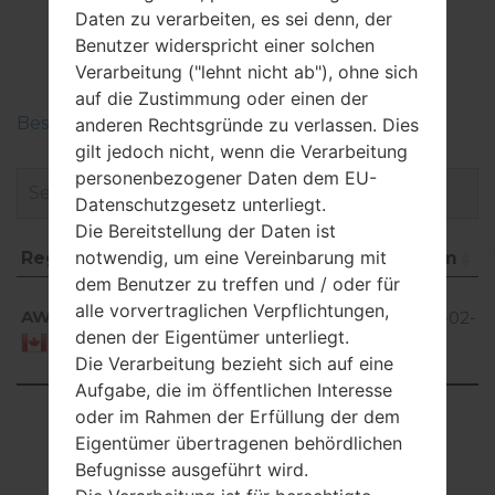
LGP769(LGP769)
Daten zu verarbeiten, es sei denn, der
Benutzer widerspricht einer solchen
akaLG Optimus L9
Verarbeitung ("lehnt nicht ab"), ohne sich
auf die Zustimmung oder einen der
Beschreiben Sie die Regionen der LG-Firmwaren
anderen Rechtsgründe zu verlassen. Dies
gilt jedoch nicht, wenn die Verarbeitung
personenbezogener Daten dem EU-
Datenschutzgesetz unterliegt.
Die Bereitstellung der Daten ist
notwendig, um eine Vereinbarung mit
Region
Dateiname
OS
Größe
Datum
H
dem Benutzer zu treffen und / oder für
Region
Dateiname
OS
Größe
Datum
Android
alle vorvertraglichen Verpflichtungen,
AWC
V21D_00.kdz
4.1-4.3
593.58
2017-02-
denen der Eigentümer unterliegt.
Jelly
MiB
03
Canada
Die Verarbeitung bezieht sich auf eine
Bean
Aufgabe, die im öffentlichen Interesse
Showing 1 to 1 of 1 entries
oder im Rahmen der Erfüllung der dem
Eigentümer übertragenen behördlichen
Previous
1
Next
Befugnisse ausgeführt wird.