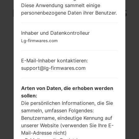
Diese Anwendung sammelt einige
LG P769 (LGP769) AUS
personenbezogene Daten ihrer Benutzer.
DER LG OPTIMUS L9-
Inhaber und Datenkontrolleur
SERIE
Lg-firmwares.com
E-Mail-Inhaber kontaktieren:
support@lg-firmwares.com
4.5 in, 55.8 cm2
1.0 GHz
Arten von Daten, die erhoben werden
(~63.5%
1GB
sollen:
Bildschirm zu
Die persönlichen Informationen, die Sie
Körper Verhältnis)
sammeln, umfassen Folgendes:
540 x 960 Pixel 16:9
ratio (~245 Dichte
Benutzername, eindeutige Kennung auf
der Pixel pro Zoll)
unserer Website (verwenden Sie Ihre E-
Mail-Adresse nicht)