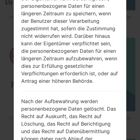
personenbezogene Daten für einen
längeren Zeitraum zu speichern, wenn
How to Flash Stock Firmware on LG Smartphone
der Benutzer dieser Verarbeitung
using LG Flash Tool 2014?
zugestimmt hat, sofern die Zustimmung
nicht widerrufen wird. Darüber hinaus
kann der Eigentümer verpflichtet sein,
die personenbezogenen Daten für einen
längeren Zeitraum aufzubewahren, wenn
dies zur Erfüllung gesetzlicher
Verpflichtungen erforderlich ist, oder auf
Antrag einer höheren Behörde.
Nach der Aufbewahrung werden
personenbezogene Daten gelöscht. Das
Recht auf Auskunft, das Recht auf
How to Flash Stock Firmware on LG Smartphone
Löschung, das Recht auf Berichtigung
using LG UP?
und das Recht auf Datenübermittlung
können daher nach Ablauf der