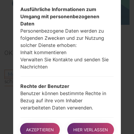
Ausführliche Informationen zum
Umgang mit personenbezogenen
Daten
Personenbezogene Daten werden zu
TOP 5 SECRET CODES for LG!
folgenden Zwecken und zur Nutzung
solcher Dienste erhoben:
0
Kommentare
Inhalt kommentieren
Verwalten Sie Kontakte und senden Sie
Nachrichten
Melden Sie sich an
um einen Kommentar zu
schreiben.
Rechte der Benutzer
Benutzer können bestimmte Rechte in
Andere Modelle aus dieser Serie
Bezug auf ihre vom Inhaber
LG Optimus L9D700
verarbeiteten Daten verwenden.
LG Optimus L9MS769
LG Optimus L9P760
Benutzer haben insbesondere das Recht:
LG Optimus L9P765
AKZEPTIEREN
HIER VERLASSEN