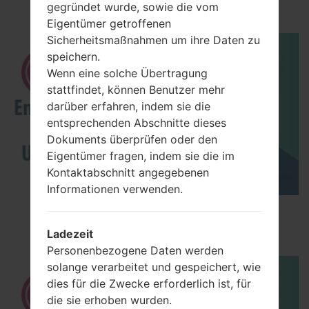
akaLG Optimus L9
gegründet wurde, sowie die vom
Eigentümer getroffenen
Sicherheitsmaßnahmen um ihre Daten zu
speichern.
Wenn eine solche Übertragung
stattfindet, können Benutzer mehr
darüber erfahren, indem sie die
entsprechenden Abschnitte dieses
Dokuments überprüfen oder den
Eigentümer fragen, indem sie die im
Kontaktabschnitt angegebenen
Informationen verwenden.
How to Enable Developer Options & USB
Debugging on LG ?
Ladezeit
Personenbezogene Daten werden
solange verarbeitet und gespeichert, wie
dies für die Zwecke erforderlich ist, für
die sie erhoben wurden.