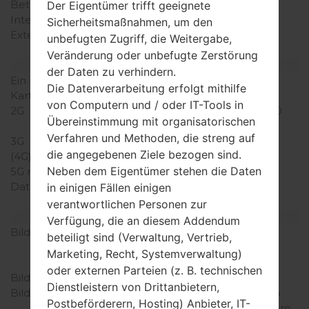
Betriebsgedächtnis
1GB
Der Eigentümer trifft geeignete
Interner Speicher
4GB
Sicherheitsmaßnahmen, um den
Externer Speicher
microSD, zu 32 GB
unbefugten Zugriff, die Weitergabe,
(dedizierter Slot)
Veränderung oder unbefugte Zerstörung
Netzwerk und Daten
der Daten zu verhindern.
Ein paar Plätze für SIM-
1 Micro-SIM
Die Datenverarbeitung erfolgt mithilfe
Karten
von Computern und / oder IT-Tools in
2G
GSM 850/900/1800/1900
Übereinstimmung mit organisatorischen
MHz
Verfahren und Methoden, die streng auf
3G
HSDPA 1700/2100 MHz
die angegebenen Ziele bezogen sind.
(4G) LTE
-
Neben dem Eigentümer stehen die Daten
5G network
-
Daten
EDGE, GPRS, HSDPA,
in einigen Fällen einigen
HSUPA
verantwortlichen Personen zur
Anzeige
Verfügung, die an diesem Addendum
Bildschirmgröße
4.5 in, 55.8 cm2 (~63.5%
beteiligt sind (Verwaltung, Vertrieb,
Bildschirm zu Körper
Marketing, Recht, Systemverwaltung)
Verhältnis)
oder externen Parteien (z. B. technischen
Bildschirmtyp
IPS LCD
Dienstleistern von Drittanbietern,
Bildschirmerweiterung
540 x 960 Pixel 16:9 ratio
Postbeförderern, Hosting) Anbieter, IT-
(~245 Dichte der Pixel pro