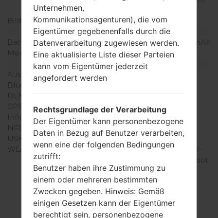
Unternehmen,
Zoll)
Kommunikationsagenturen), die vom
Bildschirmfarben
16M Farben
Eigentümer gegebenenfalls durch die
Batterie und Tastatur
Batteriekapazität
entfernbar Li-Ion 2150 mAh
Datenverarbeitung zugewiesen werden.
Mechanische Tastatur
-
Eine aktualisierte Liste dieser Parteien
Interfaces
kann vom Eigentümer jederzeit
Ausgabe für Audio
3.5mm jack
angefordert werden
Bluetooth
Version 3.0, A2DP, EDR
DLNA
Ja
GPS
A-GPS
Rechtsgrundlage der Verarbeitung
Infrarotanschluss
Nein
Der Eigentümer kann personenbezogene
NFC
Nein
Daten in Bezug auf Benutzer verarbeiten,
USB
microUSB 2.0
wenn eine der folgenden Bedingungen
WLAN
Wi-Fi 802.11 a/b/g/n, dual-
zutrifft:
band, Wi-Fi Direct, hotspot
Benutzer haben ihre Zustimmung zu
einem oder mehreren bestimmten
Zwecken gegeben. Hinweis: Gemäß
einigen Gesetzen kann der Eigentümer
Firmware
berechtigt sein, personenbezogene