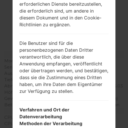
erforderlichen Dienste bereitzustellen,
die erforderlich sind, um andere in
Spezifikation
diesem Dokument und in den Cookie-
Richtlinien zu ergänzen.
LGP769(LGP769)
akaLG Optimus L9
Die Benutzer sind für die
personenbezogenen Daten Dritter
Modell und seine Eigenschaften
verantwortlich, die über diese
Modell
LGP769
Anwendung empfangen, veröffentlicht
Serie
LG Optimus L9
oder übertragen werden, und bestätigen,
Ausgabe
Neinvember, 2012
dass sie die Zustimmung eines Dritten
Tiefe
9.1 millimeter (0.36 Zoll)
haben, um ihre Daten dem Eigentümer
Abmessungen (Breite /
127.8 x 68.8 millimeter (5.03
zur Verfügung zu stellen.
Höhe)
x 2.71 Zoll)
Gewicht
119.1 gramm (4.20 unzen)
Betriebssystem
Android 4.1-4.3 Jelly Bean
Verfahren und Ort der
Ausrüstung
Datenverarbeitung
CPU
1.0 GHz
Methoden der Verarbeitung
CPU-Kerne
Dual-core