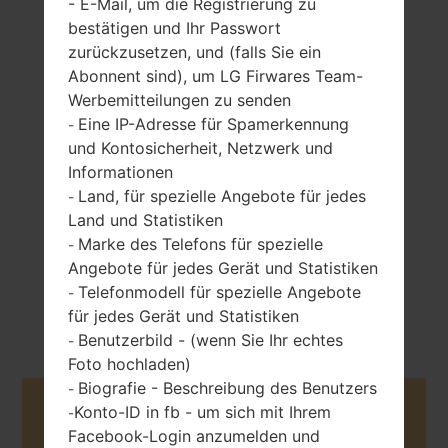
- E-Mail, um die Registrierung zu
bestätigen und Ihr Passwort
zurückzusetzen, und (falls Sie ein
Abonnent sind), um LG Firwares Team-
119.1 gramm (4.20
Werbemitteilungen zu senden
entfernbar Li-Ion
unzen)
Eine IP-Adresse für Spamerkennung
-
2150 mAh
und Kontosicherheit, Netzwerk und
Informationen
Land, für spezielle Angebote für jedes
-
Land und Statistiken
Marke des Telefons für spezielle
-
Angebote für jedes Gerät und Statistiken
Neinvember, 2012
Android 4.1-4.3
Telefonmodell für spezielle Angebote
-
Jelly Bean
für jedes Gerät und Statistiken
Benutzerbild - (wenn Sie Ihr echtes
-
Foto hochladen)
Biografie - Beschreibung des Benutzers
-
Buy accessories on Amazon
Konto-ID in fb - um sich mit Ihrem
-
Facebook-Login anzumelden und