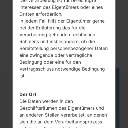
Die Verarbeitung ist für berechtigte
Interessen des Eigentümers oder eines
Dritten erforderlich.
In jedem Fall hilft der Eigentümer gerne
Artikel
bei der Erläuterung des für die
LGP769(LGP769)
Verarbeitung geltenden rechtlichen
Rahmens und insbesondere, ob die
akaLG Optimus L9
Bereitstellung personenbezogener Daten
eine zwingende oder vertragliche
Bedingung oder eine für den
Vertragsschluss notwendige Bedingung
ist.
06
MAI
Der Ort
Die Daten werden in den
Geschäftsräumen des Eigentümers und
an anderen Stellen verarbeitet, an denen
sich die an dem Verarbeitungsprozess