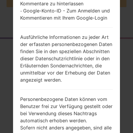
Kommentare zu hinterlassen
Google-Konto-ID - Zum Anmelden und
-
Kommentieren mit Ihrem Google-Login
Startseite
→
Serie
→
LG Optimus L9
→
LGP769
Ausführliche Informationen zu jeder Art
der erfassten personenbezogenen Daten
Rückblick
finden Sie in den speziellen Abschnitten
dieser Datenschutzrichtlinie oder in den
LGP769(LGP769)
Erläuternden Sondernachrichten, die
akaLG Optimus L9
unmittelbar vor der Erhebung der Daten
angezeigt werden.
Personenbezogene Daten können vom
Vergleiche
Benutzer frei zur Verfügung gestellt oder
bei Verwendung dieses Nachtrags
automatisch erhoben werden.
Sofern nicht anders angegeben, sind alle