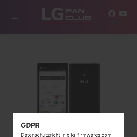
Navigation
DE
aktivieren
GDPR
Datenschutzrichtlinie lg-firmwares.com