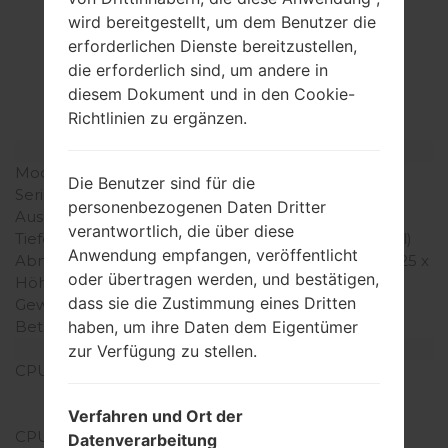
Spezifikation
wird bereitgestellt, um dem Benutzer die
erforderlichen Dienste bereitzustellen,
LGP350G(LGP350G)
die erforderlich sind, um andere in
akaLG Optimus Me
diesem Dokument und in den Cookie-
Richtlinien zu ergänzen.
Modell und seine Eigenschaften
Modell
LGP350G
Die Benutzer sind für die
Serie
LG Optimus Me
personenbezogenen Daten Dritter
Ausgabe
Februar, 2011
verantwortlich, die über diese
Tiefe
12.2 millimeter (0.48 Zoll)
Anwendung empfangen, veröffentlicht
Abmessungen (Breite /
108 x 57.5 millimeter (4.25 x
oder übertragen werden, und bestätigen,
Höhe)
2.26 Zoll)
dass sie die Zustimmung eines Dritten
Gewicht
110 gramm (3.88 unzen)
Betriebssystem
Android 2.2 (Froyo)
haben, um ihre Daten dem Eigentümer
Ausrüstung
zur Verfügung zu stellen.
CPU
600 MHz ARM11
Qualcomm MSM7227
Snapdragon S1
Verfahren und Ort der
CPU-Kerne
-
Datenverarbeitung