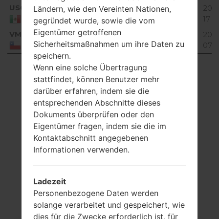
USC
112.38
2017
Ländern, wie den Vereinten Nationen,
V10C_00.kdz
Unknown
MiB
17
Mexico
gegründet wurde, sowie die vom
Eigentümer getroffenen
VMC
113.46
2019
V10A_00.kdz
Unknown
Sicherheitsmaßnahmen um ihre Daten zu
MiB
07
Chile
speichern.
Showing 1 to 20 of 20 entries
Wenn eine solche Übertragung
stattfindet, können Benutzer mehr
Previous
1
Next
darüber erfahren, indem sie die
entsprechenden Abschnitte dieses
Dokuments überprüfen oder den
Eigentümer fragen, indem sie die im
Kontaktabschnitt angegebenen
Artikel
Informationen verwenden.
LGP350G(LGP350G)
akaLG Optimus Me
Ladezeit
Personenbezogene Daten werden
solange verarbeitet und gespeichert, wie
dies für die Zwecke erforderlich ist, für