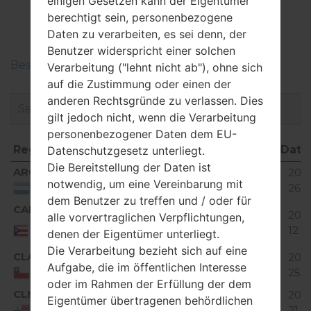
LGP350G(LGP350G)
einigen Gesetzen kann der Eigentümer
berechtigt sein, personenbezogene
akaLG Optimus Me
Daten zu verarbeiten, es sei denn, der
Benutzer widerspricht einer solchen
Beschreiben Sie die Regionen der LG-Firmwaren
Verarbeitung ("lehnt nicht ab"), ohne sich
auf die Zustimmung oder einen der
anderen Rechtsgründe zu verlassen. Dies
gilt jedoch nicht, wenn die Verarbeitung
personenbezogener Daten dem EU-
Region
Dateiname
OS
Größe
Dat
Datenschutzgesetz unterliegt.
Die Bereitstellung der Daten ist
Region
Dateiname
OS
Größe
Dat
ARG
V10A_00.02.kdz
112.61
2016
Unknown
notwendig, um eine Vereinbarung mit
MiB
26
Argentina
dem Benutzer zu treffen und / oder für
CAP
115.29
2017
alle vorvertraglichen Verpflichtungen,
V10A_02.kdz
Unknown
Puerto
MiB
12
denen der Eigentümer unterliegt.
Rico
Die Verarbeitung bezieht sich auf eine
CLA
116.43
2016
V10A_06.kdz
Unknown
Aufgabe, die im öffentlichen Interesse
MiB
25
Chile
oder im Rahmen der Erfüllung der dem
CLM
109.62
2019
Eigentümer übertragenen behördlichen
V10A_01.kdz
Unknown
MiB
21
Panama