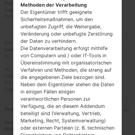
Betriebsgedächtnis
140MB
Methoden der Verarbeitung
Interner Speicher
-
Der Eigentümer trifft geeignete
Externer Speicher
microSD, zu 32 GB
Sicherheitsmaßnahmen, um den
(dedizierter Slot), 2 GB
unbefugten Zugriff, die Weitergabe,
included
Veränderung oder unbefugte Zerstörung
Netzwerk und Daten
der Daten zu verhindern.
Ein paar Plätze für SIM-
1 Mini SIM
Die Datenverarbeitung erfolgt mithilfe
Karten
von Computern und / oder IT-Tools in
2G
GSM 850/900/1800/1900
Übereinstimmung mit organisatorischen
MHz
3G
HSDPA 900/2100 MHz
Verfahren und Methoden, die streng auf
(4G) LTE
-
die angegebenen Ziele bezogen sind.
5G network
-
Neben dem Eigentümer stehen die Daten
Daten
EDGE, GPRS, HSDPA,
in einigen Fällen einigen
HSUPA
verantwortlichen Personen zur
Anzeige
Verfügung, die an diesem Addendum
Bildschirmgröße
2.8 in (~39.1% Bildschirm zu
beteiligt sind (Verwaltung, Vertrieb,
Körper Verhältnis)
Marketing, Recht, Systemverwaltung)
Bildschirmtyp
IPS LCD
oder externen Parteien (z. B. technischen
Bildschirmerweiterung
240 x 320 Pixel (~143