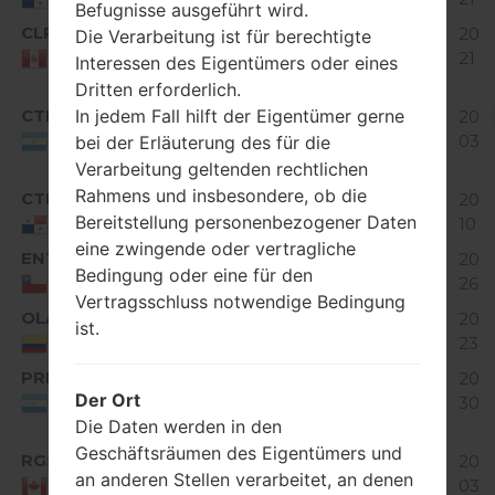
Befugnisse ausgeführt wird.
CLP
115.77
2016
Die Verarbeitung ist für berechtigte
V10A_02.kdz
Unknown
MiB
21
Peru
Interessen des Eigentümers oder eines
Dritten erforderlich.
Android
CTI
In jedem Fall hilft der Eigentümer gerne
4.1-4.3
115.85
2017
V10A_06.kdz
Jelly
MiB
03
Argentina
bei der Erläuterung des für die
Bean
Verarbeitung geltenden rechtlichen
Rahmens und insbesondere, ob die
CTM
V10A_00.01.kdz
112.39
2018
Unknown
Bereitstellung personenbezogener Daten
MiB
10
Panama
eine zwingende oder vertragliche
ENT
117.71
2016
V10A_09.kdz
Unknown
Bedingung oder eine für den
MiB
26
Chile
Vertragsschluss notwendige Bedingung
OLA
116.64
2018
ist.
V10A_02.kdz
Unknown
MiB
23
Colombia
PRN
118.17
2016
V10A_03.kdz
Unknown
Der Ort
MiB
30
Argentina
Die Daten werden in den
Android
Geschäftsräumen des Eigentümers und
RGS
V10A_00.02.kdz
4.1-4.3
112.61
2017
an anderen Stellen verarbeitet, an denen
Jelly
MiB
03
Canada