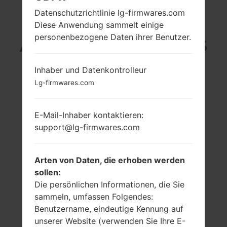
Datenschutzrichtlinie lg-firmwares.com
LG P350G (LGP350G)
Diese Anwendung sammelt einige
personenbezogene Daten ihrer Benutzer.
AUS DER LG OPTIMUS
ME-SERIE
Inhaber und Datenkontrolleur
Lg-firmwares.com
E-Mail-Inhaber kontaktieren:
support@lg-firmwares.com
2.8 in (~39.1%
600 MHz ARM11
Bildschirm zu
Qualcomm
Körper Verhältnis)
MSM7227
Arten von Daten, die erhoben werden
Snapdragon S1
240 x 320 Pixel
sollen:
(~143 Dichte der
140MB
Die persönlichen Informationen, die Sie
Pixel pro Zoll)
sammeln, umfassen Folgendes:
Benutzername, eindeutige Kennung auf
unserer Website (verwenden Sie Ihre E-