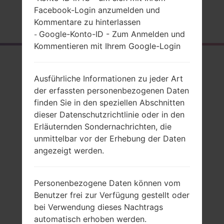
Facebook-Login anzumelden und
Startseite
→
Serie
→
LG Optimus Me
→
LGP350G
Kommentare zu hinterlassen
Google-Konto-ID - Zum Anmelden und
-
Kommentieren mit Ihrem Google-Login
Rückblick
LGP350G(LGP350G)
Ausführliche Informationen zu jeder Art
der erfassten personenbezogenen Daten
akaLG Optimus Me
finden Sie in den speziellen Abschnitten
dieser Datenschutzrichtlinie oder in den
Erläuternden Sondernachrichten, die
unmittelbar vor der Erhebung der Daten
angezeigt werden.
Vergleiche
Personenbezogene Daten können vom
Benutzer frei zur Verfügung gestellt oder
bei Verwendung dieses Nachtrags
automatisch erhoben werden.