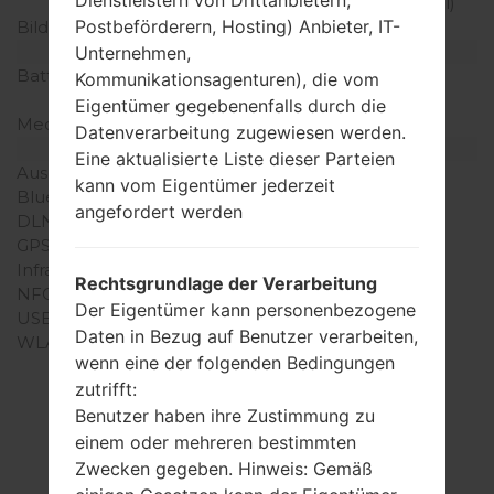
Dienstleistern von Drittanbietern,
Dichte der Pixel pro Zoll)
Postbeförderern, Hosting) Anbieter, IT-
Bildschirmfarben
16M Farben
Batterie und Tastatur
Unternehmen,
Batteriekapazität
entfernbar Li-Ion 1280
Kommunikationsagenturen), die vom
mAh
Eigentümer gegebenenfalls durch die
Mechanische Tastatur
-
Datenverarbeitung zugewiesen werden.
Interfaces
Eine aktualisierte Liste dieser Parteien
Ausgabe für Audio
3.5mm jack
kann vom Eigentümer jederzeit
Bluetooth
Version 2.1, A2DP, EDR
angefordert werden
DLNA
Nein
GPS
A-GPS
Infrarotanschluss
Nein
Rechtsgrundlage der Verarbeitung
NFC
Nein
Der Eigentümer kann personenbezogene
USB
microUSB 2.0
Daten in Bezug auf Benutzer verarbeiten,
WLAN
Wi-Fi802.11b/g, hotspot
wenn eine der folgenden Bedingungen
zutrifft:
Benutzer haben ihre Zustimmung zu
einem oder mehreren bestimmten
Firmware
Zwecken gegeben. Hinweis: Gemäß