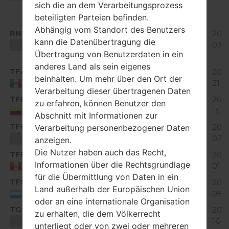
sich die an dem Verarbeitungsprozess
Bean
beteiligten Parteien befinden.
Android
Abhängig vom Standort des Benutzers
RNS
4.1-4.3
118.17
2017
V10A_03.kdz
kann die Datenübertragung die
Jelly
MiB
03
Unknown
Übertragung von Benutzerdaten in ein
Bean
anderes Land als sein eigenes
TFA
110.9
2016
V10A_00.kdz
Unknown
beinhalten. Um mehr über den Ort der
MiB
21
Mexico
Verarbeitung dieser übertragenen Daten
TFB
110.9
2016
zu erfahren, können Benutzer den
V10A_00.kdz
Unknown
MiB
15
Colombia
Abschnitt mit Informationen zur
TFO
115.07
2016
Verarbeitung personenbezogener Daten
V10A_03.kdz
Unknown
MiB
07
Unknown
anzeigen.
Die Nutzer haben auch das Recht,
TFP
115.54
2016
V10B_00.kdz
Unknown
Informationen über die Rechtsgrundlage
MiB
01
Peru
für die Übermittlung von Daten in ein
TFS
115.07
2016
V10A_03.kdz
Unknown
Land außerhalb der Europäischen Union
MiB
08
Argentina
oder an eine internationale Organisation
TGO
111.28
2017
zu erhalten, die dem Völkerrecht
V10A_01.kdz
Unknown
MiB
16
Unknown
unterliegt oder von zwei oder mehreren