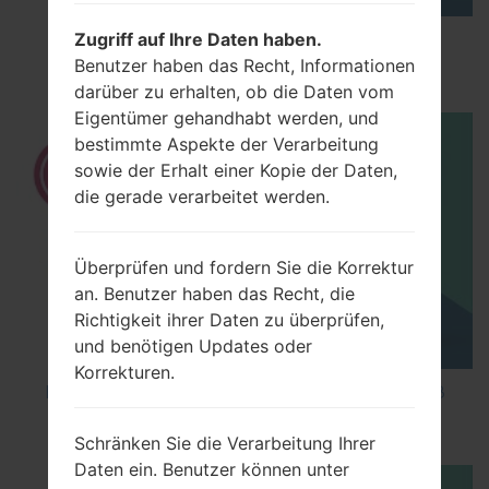
Zugriff auf Ihre Daten haben.
How to Enable Developer Options & USB
Benutzer haben das Recht, Informationen
Debugging on LG ?
darüber zu erhalten, ob die Daten vom
Eigentümer gehandhabt werden, und
bestimmte Aspekte der Verarbeitung
sowie der Erhalt einer Kopie der Daten,
die gerade verarbeitet werden.
Überprüfen und fordern Sie die Korrektur
an. Benutzer haben das Recht, die
Richtigkeit ihrer Daten zu überprüfen,
und benötigen Updates oder
Korrekturen.
How to Factory Reset through code on LG K8
M200E?
Schränken Sie die Verarbeitung Ihrer
Daten ein. Benutzer können unter