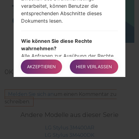
verarbeitet, können Benutzer die
entsprechenden Abschnitte dieses
Dokuments lesen.
Wie können Sie diese Rechte
wahrnehmen?
TOP 5 SECRET CODES for LG!
Alle Anfragen zur Ausübung der Rechte
des Benutzers können über die in diesem
AKZEPTIEREN
HIER VERLASSEN
Dokument angegebenen Kontaktdaten
0
Kommentare
an den Eigentümer gesendet werden.
Diese Anfragen können kostenlos
gestellt werden und werden vom
Melden Sie sich an
um einen Kommentar zu
Eigentümer in kürzester Zeit und immer
schreiben.
innerhalb eines Monats geprüft.
Andere Modelle aus dieser Serie
LG Stylus 3M400AR
Zusätzliche Informationen zur
LG Stylus 3M400DK
Erhebung und Verarbeitung von Daten