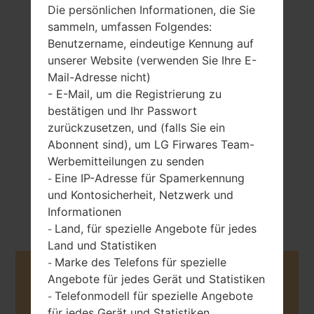
Die persönlichen Informationen, die Sie
sammeln, umfassen Folgendes:
Benutzername, eindeutige Kennung auf
149 gramm (5.26
unserer Website (verwenden Sie Ihre E-
nicht entfernbar
unzen)
Li-Ion 3200 mAh
Mail-Adresse nicht)
- E-Mail, um die Registrierung zu
bestätigen und Ihr Passwort
zurückzusetzen, und (falls Sie ein
Abonnent sind), um LG Firwares Team-
Werbemitteilungen zu senden
Eine IP-Adresse für Spamerkennung
-
März, 2017
Android 7.x
und Kontosicherheit, Netzwerk und
Nougat
Informationen
Land, für spezielle Angebote für jedes
-
Land und Statistiken
Marke des Telefons für spezielle
-
Buy accessories on Amazon
Angebote für jedes Gerät und Statistiken
Telefonmodell für spezielle Angebote
-
für jedes Gerät und Statistiken