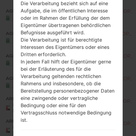
Die Verarbeitung bezieht sich auf eine
Aufgabe, die im öffentlichen Interesse
AGR
M400DY10e_00_OPEN_AME_DS_OP_10
oder im Rahmen der Erfüllung der dem
Algeria
Eigentümer übertragenen behördlichen
Befugnisse ausgeführt wird.
AGR
M400DY10f_00_OPEN_AME_DS_OP_04
Die Verarbeitung ist für berechtigte
Algeria
Interessen des Eigentümers oder eines
Dritten erforderlich.
AGR
M400DY10g_00_OPEN_AME_DS_OP_09
In jedem Fall hilft der Eigentümer gerne
Algeria
bei der Erläuterung des für die
Verarbeitung geltenden rechtlichen
AGR
M400DY10h_00_OPEN_AME_DS_OP_03
Rahmens und insbesondere, ob die
Algeria
Bereitstellung personenbezogener Daten
eine zwingende oder vertragliche
ARE
M400DY10c_00_OPEN_AME_DS_OP_04
Bedingung oder eine für den
United Arab
Emirates
Vertragsschluss notwendige Bedingung
ist.
ARE
M400DY10e_00_OPEN_AME_DS_OP_10
United Arab
Emirates