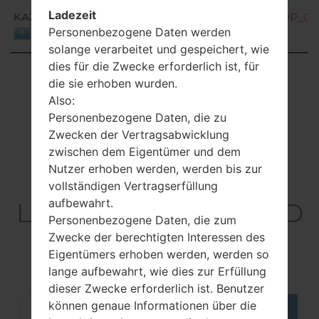
Ladezeit
KAZ
M400DY10d_00_OPEN_CIS_DS_OP_022
Personenbezogene Daten werden
Kazakhstan
solange verarbeitet und gespeichert, wie
dies für die Zwecke erforderlich ist, für
Showing 1 to 20 of 20 entries
die sie erhoben wurden.
Also:
Previous
1
Next
Personenbezogene Daten, die zu
Zwecken der Vertragsabwicklung
zwischen dem Eigentümer und dem
Nutzer erhoben werden, werden bis zur
Artikel
vollständigen Vertragserfüllung
aufbewahrt.
LGM400DY(LGM400D
Personenbezogene Daten, die zum
Y) akaLG Stylus 3
Zwecke der berechtigten Interessen des
Eigentümers erhoben werden, werden so
lange aufbewahrt, wie dies zur Erfüllung
dieser Zwecke erforderlich ist. Benutzer
können genaue Informationen über die