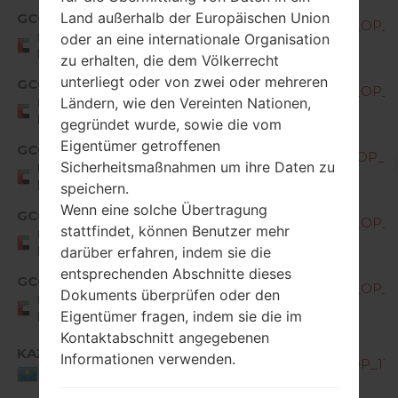
Land außerhalb der Europäischen Union
GCC
M400DY10d_00_OPEN_AME_DS_OP_09
United Arab
oder an eine internationale Organisation
Emirates
zu erhalten, die dem Völkerrecht
unterliegt oder von zwei oder mehreren
GCC
M400DY10e_00_OPEN_AME_DS_OP_10
Ländern, wie den Vereinten Nationen,
United Arab
Emirates
gegründet wurde, sowie die vom
Eigentümer getroffenen
GCC
M400DY10f_00_OPEN_AME_DS_OP_04
Sicherheitsmaßnahmen um ihre Daten zu
United Arab
Emirates
speichern.
Wenn eine solche Übertragung
GCC
M400DY10g_00_OPEN_AME_DS_OP_09
stattfindet, können Benutzer mehr
United Arab
Emirates
darüber erfahren, indem sie die
entsprechenden Abschnitte dieses
GCC
M400DY10h_00_OPEN_AME_DS_OP_03
Dokuments überprüfen oder den
United Arab
Eigentümer fragen, indem sie die im
Emirates
Kontaktabschnitt angegebenen
KAZ
Informationen verwenden.
M400DY10c_00_OPEN_CIS_DS_OP_113
Kazakhstan