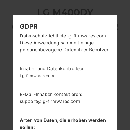
LG M400DY
(LGM400DY) AUS DER
GDPR
Datenschutzrichtlinie lg-firmwares.com
LG STYLUS 3-SERIE
Diese Anwendung sammelt einige
personenbezogene Daten ihrer Benutzer.
Inhaber und Datenkontrolleur
Lg-firmwares.com
5.7 in (~72%
4 x 1.5 GHz + 4 x 1
Bildschirm zu
GHz MediaTek
Körper Verhältnis)
MT6750
E-Mail-Inhaber kontaktieren:
720 x 1280 Pixel
3GB
support@lg-firmwares.com
(~258 Dichte der
Pixel pro Zoll)
Arten von Daten, die erhoben werden
sollen: