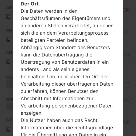
Der Ort
ARE
M400DY10f_00_OPEN_AME_DS_OP_04
Die Daten werden in den
United Arab
Geschäftsräumen des Eigentümers und
Emirates
an anderen Stellen verarbeitet, an denen
ARE
M400DY10g_00_OPEN_AME_DS_OP_09
sich die an dem Verarbeitungsprozess
United Arab
beteiligten Parteien befinden.
Emirates
Abhängig vom Standort des Benutzers
ARE
kann die Datenübertragung die
M400DY10h_00_OPEN_AME_DS_OP_03
United Arab
Übertragung von Benutzerdaten in ein
Emirates
anderes Land als sein eigenes
beinhalten. Um mehr über den Ort der
CIS
M400DY10c_00_OPEN_CIS_DS_OP_113
Verarbeitung dieser übertragenen Daten
Unknown
zu erfahren, können Benutzer den
Abschnitt mit Informationen zur
CIS
M400DY10d_00_OPEN_CIS_DS_OP_022
Verarbeitung personenbezogener Daten
Unknown
anzeigen.
GCC
Die Nutzer haben auch das Recht,
M400DY10c_00_OPEN_AME_DS_OP_04
United Arab
Informationen über die Rechtsgrundlage
Emirates
für die Übermittlung von Daten in ein