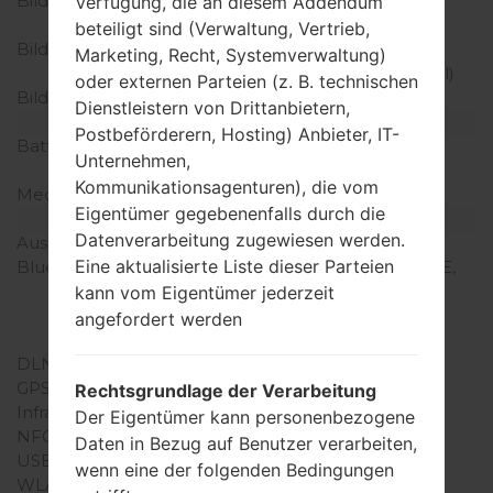
Bildschirmtyp
IPS LCD kapazitiver
Verfügung, die an diesem Addendum
Touchscreen
beteiligt sind (Verwaltung, Vertrieb,
Bildschirmerweiterung
720 x 1280 Pixel (~258
Marketing, Recht, Systemverwaltung)
Dichte der Pixel pro Zoll)
oder externen Parteien (z. B. technischen
Bildschirmfarben
16M Farben
Dienstleistern von Drittanbietern,
Batterie und Tastatur
Postbeförderern, Hosting) Anbieter, IT-
Batteriekapazität
nicht entfernbar Li-Ion
Unternehmen,
3200 mAh
Kommunikationsagenturen), die vom
Mechanische Tastatur
-
Eigentümer gegebenenfalls durch die
Interfaces
Datenverarbeitung zugewiesen werden.
Ausgabe für Audio
3.5mm jack
Eine aktualisierte Liste dieser Parteien
Bluetooth
Version 4.2, A2DP, HS, LE,
HSP, AVRCP, HFP, HID,
kann vom Eigentümer jederzeit
MAP, OPP, PAN, PBAP,
angefordert werden
PBA, PAB, rSAP
DLNA
Ja
GPS
A-GPS, GLONASS
Rechtsgrundlage der Verarbeitung
Infrarotanschluss
Nein
Der Eigentümer kann personenbezogene
NFC
Nein
Daten in Bezug auf Benutzer verarbeiten,
USB
microUSB 2.0
wenn eine der folgenden Bedingungen
WLAN
Wi-Fi802.11b/g/n, Wi-Fi