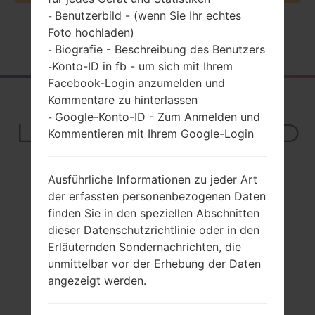
Benutzerbild - (wenn Sie Ihr echtes
-
Foto hochladen)
Startseite
→
Serie
→
LG Stylus 3
→
LGM400DY
Biografie - Beschreibung des Benutzers
-
Konto-ID in fb - um sich mit Ihrem
-
Facebook-Login anzumelden und
Rückblick
Kommentare zu hinterlassen
Google-Konto-ID - Zum Anmelden und
-
LGM400DY(LGM400D
Kommentieren mit Ihrem Google-Login
Y) akaLG Stylus 3
Ausführliche Informationen zu jeder Art
der erfassten personenbezogenen Daten
finden Sie in den speziellen Abschnitten
dieser Datenschutzrichtlinie oder in den
Vergleiche
Erläuternden Sondernachrichten, die
unmittelbar vor der Erhebung der Daten
angezeigt werden.