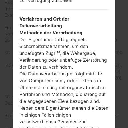
zur Verfügung zu stellen.
Betriebsgedächtnis
3GB
Interner Speicher
32GB
Externer Speicher
MicroSD, zu 2 TB
Verfahren und Ort der
Netzwerk und Daten
Datenverarbeitung
Ein paar Plätze für SIM-
2 NaNein-SIM
Methoden der Verarbeitung
Karten
Der Eigentümer trifft geeignete
2G
GSM 850/900/1800/1900
Sicherheitsmaßnahmen, um den
MHz
3G
HSDPA 850/900/1900/2100
unbefugten Zugriff, die Weitergabe,
MHz
Veränderung oder unbefugte Zerstörung
(4G) LTE
LTE2100 (B1), LTE1800 (B3),
der Daten zu verhindern.
LTE850 (B5), LTE2600 (B7),
Die Datenverarbeitung erfolgt mithilfe
LTE900 (B8), LTE700 (B28),
von Computern und / oder IT-Tools in
TD-LTE2600 (B38), TD-
Übereinstimmung mit organisatorischen
LTE2300 (B40)
Verfahren und Methoden, die streng auf
5G network
-
die angegebenen Ziele bezogen sind.
Daten
GPRS/EDGE
Neben dem Eigentümer stehen die Daten
Anzeige
in einigen Fällen einigen
Bildschirmgröße
5.7 in (~72% Bildschirm zu
verantwortlichen Personen zur
Körper Verhältnis)