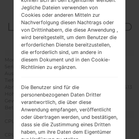
Jegliche Dateien verwenden von
Spezifikation
Cookies oder anderen Mitteln zur
Nachverfolgung diesen Nachtrags oder
LGM400DY(LGM400D
von Drittinhabern, die diese Anwendung ,
Y) akaLG Stylus 3
wird bereitgestellt, um dem Benutzer die
erforderlichen Dienste bereitzustellen,
die erforderlich sind, um andere in
Modell und seine Eigenschaften
diesem Dokument und in den Cookie-
Modell
LGM400DY
Serie
LG Stylus 3
Richtlinien zu ergänzen.
Ausgabe
März, 2017
Tiefe
7.4 millimeter (0.29 Zoll)
Die Benutzer sind für die
Abmessungen (Breite /
155.7 x 79.8 millimeter (6.13
Höhe)
x 3.14 Zoll)
personenbezogenen Daten Dritter
Gewicht
149 gramm (5.26 unzen)
verantwortlich, die über diese
Betriebssystem
Android 7.x Nougat
Anwendung empfangen, veröffentlicht
Ausrüstung
oder übertragen werden, und bestätigen,
CPU
4 x 1.5 GHz + 4 x 1 GHz
dass sie die Zustimmung eines Dritten
MediaTek MT6750
haben, um ihre Daten dem Eigentümer
CPU-Kerne
Octa-core