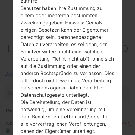
zutrifft:
Direct, hotspot
Benutzer haben ihre Zustimmung zu
einem oder mehreren bestimmten
Zwecken gegeben. Hinweis: Gemäß
einigen Gesetzen kann der Eigentümer
Firmware
berechtigt sein, personenbezogene
Daten zu verarbeiten, es sei denn, der
LGM400DY(LGM400D
Benutzer widerspricht einer solchen
Y) akaLG Stylus 3
Verarbeitung ("lehnt nicht ab"), ohne sich
auf die Zustimmung oder einen der
anderen Rechtsgründe zu verlassen. Dies
Beschreiben Sie die Regionen der LG-Firmwaren
gilt jedoch nicht, wenn die Verarbeitung
personenbezogener Daten dem EU-
Datenschutzgesetz unterliegt.
Die Bereitstellung der Daten ist
notwendig, um eine Vereinbarung mit
Region
Dateiname
dem Benutzer zu treffen und / oder für
Region
Dateiname
AGR
alle vorvertraglichen Verpflichtungen,
M400DY10c_00_OPEN_AME_DS_OP_04
Algeria
denen der Eigentümer unterliegt.