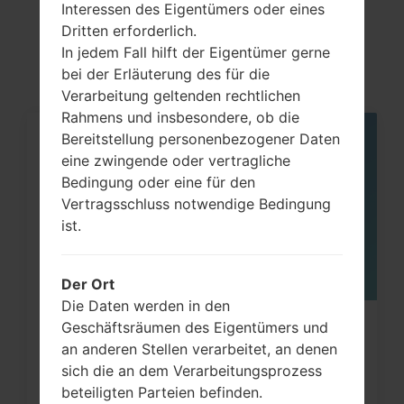
LGLX600(LGLX600)
Interessen des Eigentümers oder eines
Dritten erforderlich.
akaLG Lotus
In jedem Fall hilft der Eigentümer gerne
bei der Erläuterung des für die
Verarbeitung geltenden rechtlichen
Rahmens und insbesondere, ob die
Bereitstellung personenbezogener Daten
05
MAI
eine zwingende oder vertragliche
Bedingung oder eine für den
Vertragsschluss notwendige Bedingung
ist.
Der Ort
Die Daten werden in den
Geschäftsräumen des Eigentümers und
Wie kann man die
an anderen Stellen verarbeitet, an denen
Werkseinstellungen durch Code au
sich die an dem Verarbeitungsprozess
LG...
beteiligten Parteien befinden.