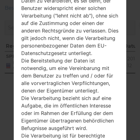
Daten zu verarbeiten, es sei denn, der
Beschreiben Sie die Regionen der LG-Firmwaren
Benutzer widerspricht einer solchen
Verarbeitung ("lehnt nicht ab"), ohne sich
auf die Zustimmung oder einen der
anderen Rechtsgründe zu verlassen. Dies
gilt jedoch nicht, wenn die Verarbeitung
personenbezogener Daten dem EU-
Region
Dateiname
OS
Größe
Datu
Datenschutzgesetz unterliegt.
Region
Dateiname
OS
Größe
Dat
SPR
LX600V10_02.cab
42.5
2018
Die Bereitstellung der Daten ist
Unknown
United
MiB
12
notwendig, um eine Vereinbarung mit
States
dem Benutzer zu treffen und / oder für
Showing 1 to 1 of 1 entries
alle vorvertraglichen Verpflichtungen,
denen der Eigentümer unterliegt.
Previous
1
Next
Die Verarbeitung bezieht sich auf eine
Aufgabe, die im öffentlichen Interesse
oder im Rahmen der Erfüllung der dem
Eigentümer übertragenen behördlichen
Befugnisse ausgeführt wird.
Artikel
Die Verarbeitung ist für berechtigte