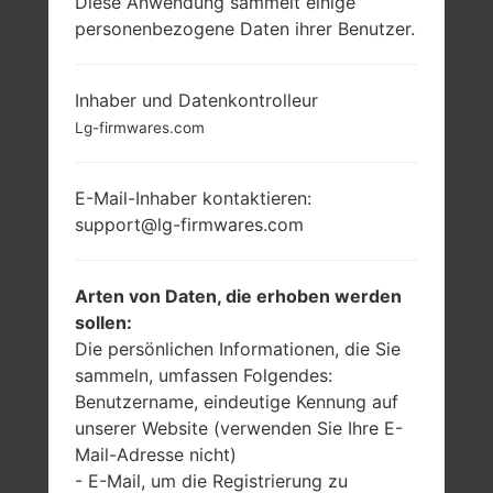
Diese Anwendung sammelt einige
personenbezogene Daten ihrer Benutzer.
LG LX600 (LGLX600)
AUS DER LG LOTUS-
Inhaber und Datenkontrolleur
Lg-firmwares.com
SERIE
E-Mail-Inhaber kontaktieren:
support@lg-firmwares.com
Arten von Daten, die erhoben werden
2.4 in (Primary), 1.3
-
in (Secondary)
sollen:
-
Die persönlichen Informationen, die Sie
240 x 320 Pixel
(~167 Dichte der
sammeln, umfassen Folgendes:
Pixel pro Zoll)
Benutzername, eindeutige Kennung auf
(Primary), 128 x 160
unserer Website (verwenden Sie Ihre E-
Pixel (Secondary)
Mail-Adresse nicht)
- E-Mail, um die Registrierung zu