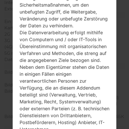
Interner Speicher
80MB
Sicherheitsmaßnahmen, um den
Externer Speicher
MicroSD
unbefugten Zugriff, die Weitergabe,
Netzwerk und Daten
Veränderung oder unbefugte Zerstörung
Ein paar Plätze für SIM-
1 Mini-SIM
der Daten zu verhindern.
Karten
Die Datenverarbeitung erfolgt mithilfe
2G
-
von Computern und / oder IT-Tools in
3G
-
Übereinstimmung mit organisatorischen
(4G) LTE
-
5G network
-
Verfahren und Methoden, die streng auf
Daten
-
die angegebenen Ziele bezogen sind.
Anzeige
Neben dem Eigentümer stehen die Daten
Bildschirmgröße
2.4 in (Primary), 1.3 in
in einigen Fällen einigen
(Secondary)
verantwortlichen Personen zur
Bildschirmtyp
2 x TFT
Verfügung, die an diesem Addendum
Bildschirmerweiterung
240 x 320 Pixel (~167
beteiligt sind (Verwaltung, Vertrieb,
Dichte der Pixel pro Zoll)
Marketing, Recht, Systemverwaltung)
(Primary), 128 x 160 Pixel
oder externen Parteien (z. B. technischen
(Secondary)
Dienstleistern von Drittanbietern,
Bildschirmfarben
256K Farben (Primary), 65K
Postbeförderern, Hosting) Anbieter, IT-
Farben (Secondary)