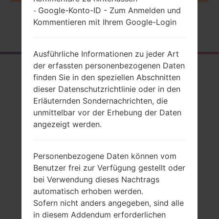
Google-Konto-ID - Zum Anmelden und
-
Kommentieren mit Ihrem Google-Login
Startseite
→
Serie
→
LG Lotus
→
LGLX600
Ausführliche Informationen zu jeder Art
der erfassten personenbezogenen Daten
Rückblick
finden Sie in den speziellen Abschnitten
LGLX600(LGLX600)
dieser Datenschutzrichtlinie oder in den
Erläuternden Sondernachrichten, die
akaLG Lotus
unmittelbar vor der Erhebung der Daten
angezeigt werden.
Personenbezogene Daten können vom
Vergleiche
Benutzer frei zur Verfügung gestellt oder
bei Verwendung dieses Nachtrags
automatisch erhoben werden.
Sofern nicht anders angegeben, sind alle
in diesem Addendum erforderlichen