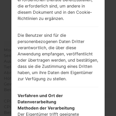
die erforderlich sind, um andere in
Spezifikation
diesem Dokument und in den Cookie-
Richtlinien zu ergänzen.
LGLX600(LGLX600)
akaLG Lotus
Die Benutzer sind für die
personenbezogenen Daten Dritter
Modell und seine Eigenschaften
verantwortlich, die über diese
Modell
LGLX600
Anwendung empfangen, veröffentlicht
Serie
LG Lotus
oder übertragen werden, und bestätigen,
Ausgabe
Neinvember, 2008
dass sie die Zustimmung eines Dritten
Tiefe
18 millimeter (0.70 Zoll)
haben, um ihre Daten dem Eigentümer
Abmessungen (Breite /
84 x 61millimeter (3.30 x
Höhe)
2.40 Zoll)
zur Verfügung zu stellen.
Gewicht
105 gramm (3.70 unzen)
Betriebssystem
-
Ausrüstung
Verfahren und Ort der
CPU
-
Datenverarbeitung
CPU-Kerne
-
Methoden der Verarbeitung
Betriebsgedächtnis
-
Der Eigentümer trifft geeignete