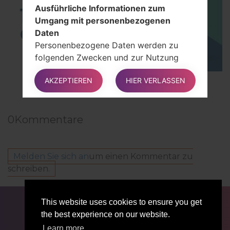
Ausführliche Informationen zum
Umgang mit personenbezogenen
Daten
Personenbezogene Daten werden zu
folgenden Zwecken und zur Nutzung
solcher Dienste erhoben:
AKZEPTIEREN
HIER VERLASSEN
Inhalt kommentieren
TOP 5 SECRET CODES for LG!
Verwalten Sie Kontakte und senden Sie
Nachrichten
0
Kommentare
Rechte der Benutzer
Benutzer können bestimmte Rechte in
Melden Sie sich an
um einen Kommentar zu
Bezug auf ihre vom Inhaber
schreiben.
verarbeiteten Daten verwenden.
FÜR BLOGGER
NACHRICHTEN
VERGLEICHE
This website uses cookies to ensure you get
KONTAKTE
VERTRAULICHKEIT
Benutzer haben insbesondere das Recht:
the best experience on our website.
NUTZUNGSBEDINGUNGEN
Sie können Ihre Einwilligung jederzeit
Learn more