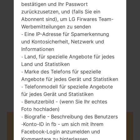
bestätigen und Ihr Passwort
zurückzusetzen, und (falls Sie ein
Abonnent sind), um LG Firwares Team-
Werbemitteilungen zu senden
105 gramm (3.70
entfernbar Li-Ion
Eine IP-Adresse für Spamerkennung
-
unzen)
900 mAh
und Kontosicherheit, Netzwerk und
Informationen
Land, für spezielle Angebote für jedes
-
Land und Statistiken
Marke des Telefons für spezielle
-
Angebote für jedes Gerät und Statistiken
Telefonmodell für spezielle Angebote
Neinvember, 2008
-
Unknown
für jedes Gerät und Statistiken
Benutzerbild - (wenn Sie Ihr echtes
-
Foto hochladen)
Biografie - Beschreibung des Benutzers
-
Buy accessories on Amazon
Konto-ID in fb - um sich mit Ihrem
-
Facebook-Login anzumelden und
Kommentare zu hinterlassen