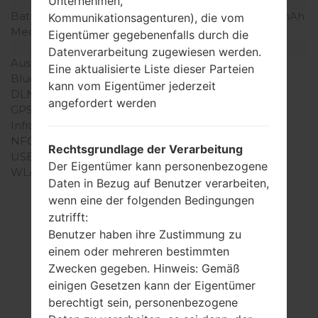
Batterie und Tastatur
Unternehmen,
Batteriekapazität
entfernbar Li-Ion 900 mAh
Kommunikationsagenturen), die vom
Mechanische Tastatur
Ja, QWERTY
Eigentümer gegebenenfalls durch die
Interfaces
Datenverarbeitung zugewiesen werden.
Ausgabe für Audio
-
Eine aktualisierte Liste dieser Parteien
Bluetooth
Version 2.1, EDR
kann vom Eigentümer jederzeit
DLNA
Nein
angefordert werden
GPS
-
Infrarotanschluss
Nein
NFC
Nein
Rechtsgrundlage der Verarbeitung
USB
Micro-USB 1.1
Der Eigentümer kann personenbezogene
WLAN
-
Daten in Bezug auf Benutzer verarbeiten,
wenn eine der folgenden Bedingungen
zutrifft:
Benutzer haben ihre Zustimmung zu
Firmware
einem oder mehreren bestimmten
LGLX600(LGLX600)
Zwecken gegeben. Hinweis: Gemäß
einigen Gesetzen kann der Eigentümer
akaLG Lotus
berechtigt sein, personenbezogene