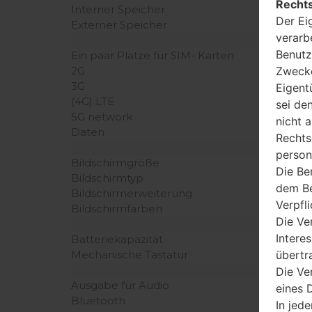
Rechts
Interner Speicher
Der Ei
Externer Speicher
verarb
Benutz
Ein paar Plätze für SIM- Karten
Zwecke
2G
3G
Eigent
(4G) LTE
sei de
5G network
nicht 
Daten
Rechts
person
Bildschirmgröße
Die Be
Bildschirmtyp
dem Be
Bildschirmerweiterung
Verpfl
Bildschirmfarben
Die Ve
Intere
Batteriekapazität
übertr
Mechanische Tastatur
Die Ve
Ausgabe für Audio
eines D
Bluetooth
In jede