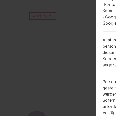
Konto
-
Kommen
Vergleiche
Goog
-
Google
Ausfüh
person
dieser
Sonder
angeze
Person
gestel
werden
Sofern
erford
Verfüg