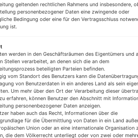
Nein
eitung geltenden rechtlichen Rahmens und insbesondere, o
A-GPS, GLONASS
stellung personenbezogener Daten eine zwingende oder
Nein
gliche Bedingung oder eine für den Vertragsschluss notwen
Nein
ung ist.
microUSB 2.0
Wi-Fi802.11b/g/n, hotspot
t
ten werden in den Geschäftsräumen des Eigentümers und 
n Stellen verarbeitet, an denen sich die an dem
LGLS665(LGLS665) akaLG 
eitungsprozess beteiligten Parteien befinden.
ig vom Standort des Benutzers kann die Datenübertragun
agung von Benutzerdaten in ein anderes Land als sein eige
lten. Um mehr über den Ort der Verarbeitung dieser übert
zu erfahren, können Benutzer den Abschnitt mit Informatio
eitung personenbezogener Daten anzeigen.
tzer haben auch das Recht, Informationen über die
grundlage für die Übermittlung von Daten in ein Land auße
ropäischen Union oder an eine internationale Organisation 
en, die dem Völkerrecht unterliegt oder von zwei oder mehr