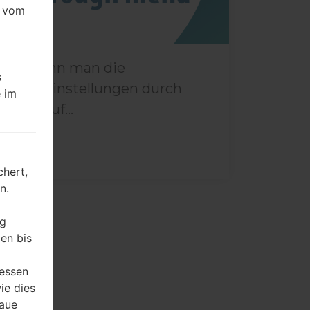
e vom
Wie kann man die
s
Werkseinstellungen durch
 im
Menü auf...
hert,
n.
ng
en bis
ressen
ie dies
naue