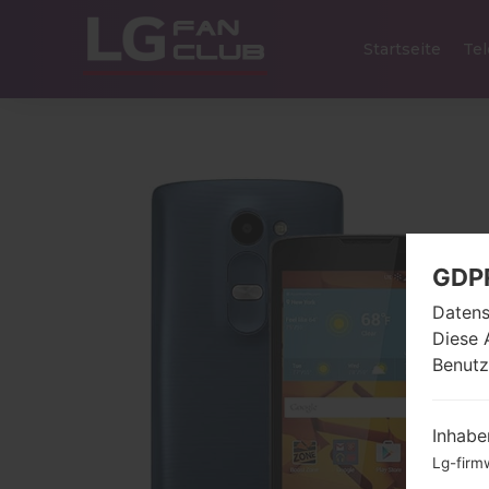
Startseite
Tel
GDP
Datens
Diese 
Benutz
Inhabe
Lg-firm