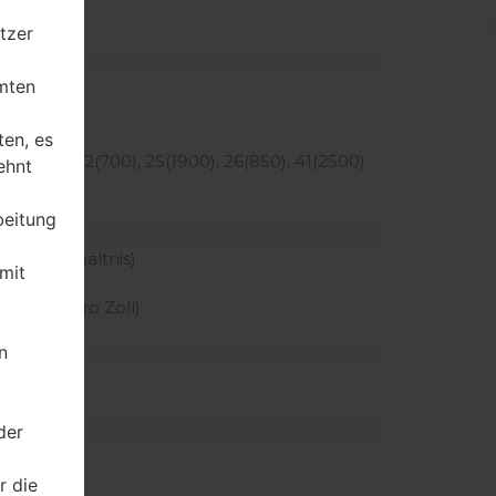
tzer
mten
ten, es
, 5(850), 12(700), 25(1900), 26(850), 41(2500)
ehnt
beitung
örper Verhältnis)
mit
reen
er Pixel pro Zoll)
n
der
r die