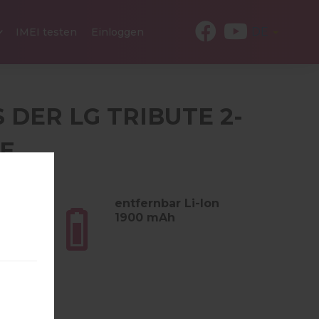
DE
IMEI testen
Einloggen
S DER LG TRIBUTE 2-
IE
amm (4.94
entfernbar Li-Ion
1900 mAh