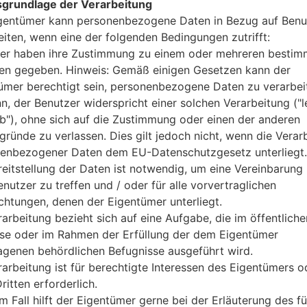
grundlage der Verarbeitung
8GB
gentümer kann personenbezogene Daten in Bezug auf Benu
MicroSD, zu 32 GB
eiten, wenn eine der folgenden Bedingungen zutrifft:
Netzwerk und Daten
er haben ihre Zustimmung zu einem oder mehreren bestim
1 Micro-SIM
n gegeben. Hinweis: Gemäß einigen Gesetzen kann der
-
-
ümer berechtigt sein, personenbezogene Daten zu verarbei
LTE band 2(1900), 4(1700/2100)
nn, der Benutzer widerspricht einer solchen Verarbeitung ("l
-
ab"), ohne sich auf die Zustimmung oder einen der anderen
-
gründe zu verlassen. Dies gilt jedoch nicht, wenn die Verar
Anzeige
enbezogener Daten dem EU-Datenschutzgesetz unterliegt.
4.5 in (~66.2% Bildschirm zu K
reitstellung der Daten ist notwendig, um eine Vereinbarung 
IPS LCD kapazitiver Touchsc
nutzer zu treffen und / oder für alle vorvertraglichen
480 x 854 Pixel (~218 Dichte d
ichtungen, denen der Eigentümer unterliegt.
16M Farben
rarbeitung bezieht sich auf eine Aufgabe, die im öffentliche
Batterie und Tastatur
sse oder im Rahmen der Erfüllung der dem Eigentümer
entfernbar Li-Ion 1900 mAh
agenen behördlichen Befugnisse ausgeführt wird.
-
Interfaces
rarbeitung ist für berechtigte Interessen des Eigentümers o
3.5mm jack
ritten erforderlich.
Version 4.0, A2DP, LE
m Fall hilft der Eigentümer gerne bei der Erläuterung des fü