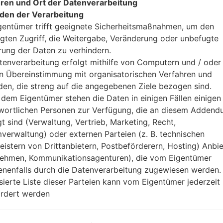
ren und Ort der Datenverarbeitung
den der Verarbeitung
gentümer trifft geeignete Sicherheitsmaßnahmen, um den
gten Zugriff, die Weitergabe, Veränderung oder unbefugte
rung der Daten zu verhindern.
tenverarbeitung erfolgt mithilfe von Computern und / oder 
on LGLS665(LGLS665) aka
in Übereinstimmung mit organisatorischen Verfahren und
en, die streng auf die angegebenen Ziele bezogen sind.
dem Eigentümer stehen die Daten in einigen Fällen einigen
Modell und seine Eigenschaften
LGLS665
wortlichen Personen zur Verfügung, die an diesem Adden
LG Tribute 2
gt sind (Verwaltung, Vertrieb, Marketing, Recht,
Juli, 2015
verwaltung) oder externen Parteien (z. B. technischen
10.9 millimeter (0.43 Zoll)
leistern von Drittanbietern, Postbeförderern, Hosting) Anbiet
129.9 x 64.9 millimeter (5.11 x 2
ehmen, Kommunikationsagenturen), die vom Eigentümer
138.9 gramm (4.94 unzen)
nenfalls durch die Datenverarbeitung zugewiesen werden.
Android 5.1 (Lollipop)
isierte Liste dieser Parteien kann vom Eigentümer jederzeit
Ausrüstung
rdert werden
1.2 Ghz Qualcomm Snapdrag
Quad-core
1GB