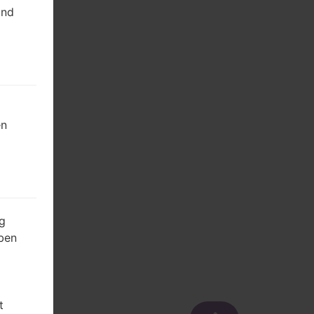
und
en
g
ben
t