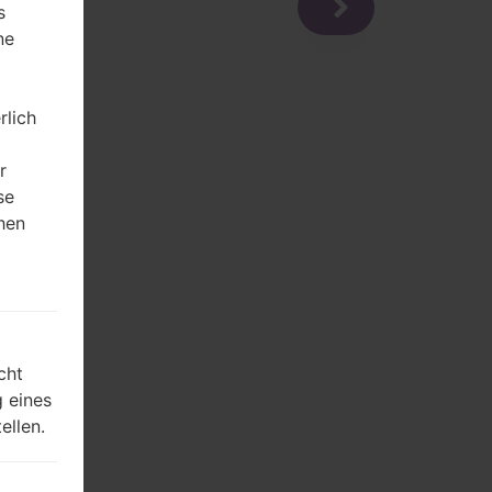
s
ne
rlich
r
se
hen
m
cht
 eines
ellen.