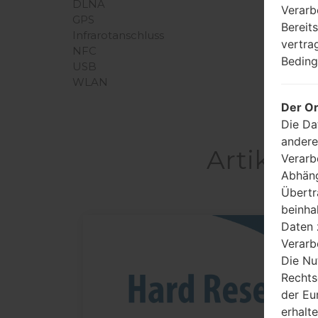
DLNA
Verarb
GPS
Bereit
Infrarotanschluss
vertra
NFC
Beding
USB
WLAN
Der Or
Die Da
andere
Artikel 
Verarb
Abhäng
Übertr
beinha
Daten 
05
Verarb
MAI
Die Nu
Rechts
der Eu
erhalt