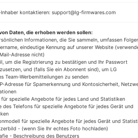
1.2 Ghz Qualcomm
Unknown
Snapdragon 410
-Inhaber kontaktieren: support@lg-firmwares.com
MSM8916
1GB
von Daten, die erhoben werden sollen:
rsönlichen Informationen, die Sie sammeln, umfassen Folge
ername, eindeutige Kennung auf unserer Website (verwend
Buy accessories on Amazon
-Mail-Adresse nicht)
il, um die Registrierung zu bestätigen und Ihr Passwort
zusetzen, und (falls Sie ein Abonnent sind), um LG
es Team-Werbemitteilungen zu senden
Startseite
→
Serie
→
LG Tribute 2
→
LGLS665
IP-Adresse für Spamerkennung und Kontosicherheit, Netzw
ationen
 für spezielle Angebote für jedes Land und Statistiken
 des Telefons für spezielle Angebote für jedes Gerät und
iken
 LGLS665(LGLS665) akaLG
onmodell für spezielle Angebote für jedes Gerät und Statist
zerbild - (wenn Sie Ihr echtes Foto hochladen)
afie - Beschreibung des Benutzers