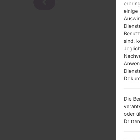
erbrin
einige
Auswir
Dienst
Benutz
sind, 
Jeglic
Nachve
Anwend
Dienst
Dokume
Die Be
verant
oder ü
Dritte