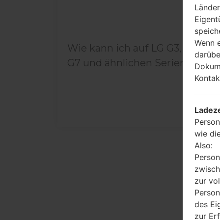
Länder
Eigent
speich
Wenn e
Wie kann ich auf LG G3, G4, G5,
darübe
G7 und ähnlichen Serien...
Dokume
Kontak
Ladeze
Person
wie di
Also:
Person
zwisch
zur vo
Person
des Ei
zur Er