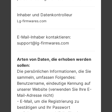
LG X540ZMW
Inhaber und Datenkontrolleur
(LMX540ZMW) AUS
Lg-firmwares.com
DER LG K50S-SERIE
E-Mail-Inhaber kontaktieren:
support@lg-firmwares.com
Arten von Daten, die erhoben werden
sollen:
6.5 Zoll (~82.1%
2.0 GHz Cortex-
Die persönlichen Informationen, die Sie
Bildschirm zu
A53 Mediatek
sammeln, umfassen Folgendes:
Körper Verhältnis)
MT6762 Helio P22
Benutzername, eindeutige Kennung auf
720 x 1520 Pixel
3GB
unserer Website (verwenden Sie Ihre E-
(~259 Dichte der
Pixel pro Zoll)
Mail-Adresse nicht)
- E-Mail, um die Registrierung zu
bestätigen und Ihr Passwort