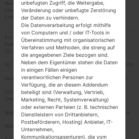
unbefugten Zugriff, die Weitergabe,
Betriebsgedächtnis
3GB
Veränderung oder unbefugte Zerstörung
Interner Speicher
32GB
Externer Speicher
microSDXC (dedizierter
der Daten zu verhindern.
Slot)
Die Datenverarbeitung erfolgt mithilfe
Netzwerk und Daten
von Computern und / oder IT-Tools in
Ein paar Plätze für SIM-
2 NaNein-Sim
Übereinstimmung mit organisatorischen
Karten
Verfahren und Methoden, die streng auf
2G
GSM 850/900/1800/1900
die angegebenen Ziele bezogen sind.
MHz
Neben dem Eigentümer stehen die Daten
3G
HSDPA 850/900/1900/2100
in einigen Fällen einigen
MHz
verantwortlichen Personen zur
(4G) LTE
LTE band 1(2100), 3(1800),
Verfügung, die an diesem Addendum
7(2600), 8(900), 20(800)
beteiligt sind (Verwaltung, Vertrieb,
5G network
-
Daten
GSM/HSPA/LTE
Marketing, Recht, Systemverwaltung)
Anzeige
oder externen Parteien (z. B. technischen
Bildschirmgröße
6.5 Zoll (~82.1% Bildschirm
Dienstleistern von Drittanbietern,
zu Körper Verhältnis)
Postbeförderern, Hosting) Anbieter, IT-
Bildschirmtyp
IPS LCD kapazitiver
Unternehmen,
Touchscreen
Kommunikationsagenturen), die vom