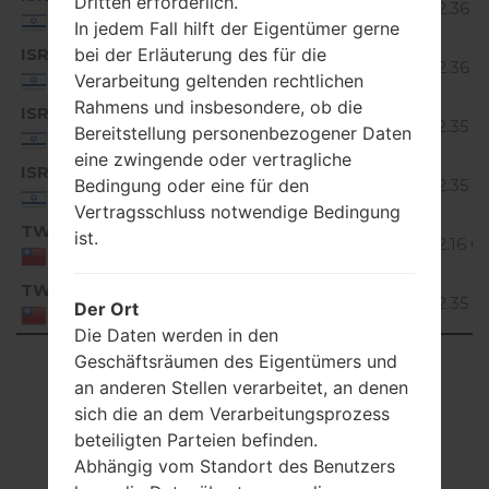
Dritten erforderlich.
2.36 G
9 Pie
Israel
In jedem Fall hilft der Eigentümer gerne
bei der Erläuterung des für die
ISR
X540ZMW10f_00_0904.kdz
Android
2.36 G
9 Pie
Verarbeitung geltenden rechtlichen
Israel
Rahmens und insbesondere, ob die
ISR
X540ZMW20a_00_1121.kdz
Android
2.35 G
Bereitstellung personenbezogener Daten
10 Q
Israel
eine zwingende oder vertragliche
ISR
X540ZMW20b_00_0301.kdz
Android
Bedingung oder eine für den
2.35 G
10 Q
Israel
Vertragsschluss notwendige Bedingung
TWN
X540ZMW10b_00_1125.kdz
Android
ist.
2.16 G
9 Pie
Taiwan
TWN
X540ZMW20a_00_1121.kdz
Android
2.35 G
Der Ort
10 Q
Taiwan
Die Daten werden in den
Geschäftsräumen des Eigentümers und
Showing 1 to 8 of 8 entries
an anderen Stellen verarbeitet, an denen
Previous
1
Next
sich die an dem Verarbeitungsprozess
beteiligten Parteien befinden.
Abhängig vom Standort des Benutzers