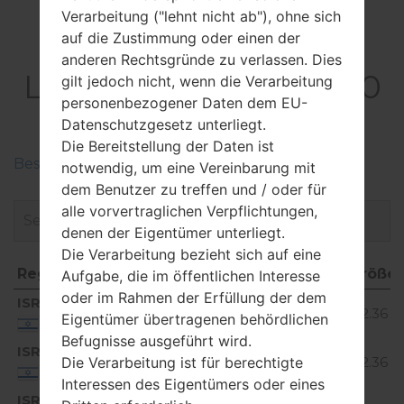
Verarbeitung ("lehnt nicht ab"), ohne sich
auf die Zustimmung oder einen der
Firmware
anderen Rechtsgründe zu verlassen. Dies
LGX540ZMW(LMX540
gilt jedoch nicht, wenn die Verarbeitung
personenbezogener Daten dem EU-
ZMW) akaLG K50S
Datenschutzgesetz unterliegt.
Die Bereitstellung der Daten ist
Beschreiben Sie die Regionen der LG-Firmwaren
notwendig, um eine Vereinbarung mit
dem Benutzer zu treffen und / oder für
alle vorvertraglichen Verpflichtungen,
denen der Eigentümer unterliegt.
Die Verarbeitung bezieht sich auf eine
Region
Dateiname
OS
Größe
Aufgabe, die im öffentlichen Interesse
oder im Rahmen der Erfüllung der dem
Region
Dateiname
OS
Größ
ISR
X540ZMW10c_00_0225.kdz
Android
2.36 G
Eigentümer übertragenen behördlichen
9 Pie
Israel
Befugnisse ausgeführt wird.
ISR
X540ZMW10d_00_0602.kdz
Android
Die Verarbeitung ist für berechtigte
2.36 G
9 Pie
Israel
Interessen des Eigentümers oder eines
ISR
X540ZMW10e_00_0706.kdz
Android