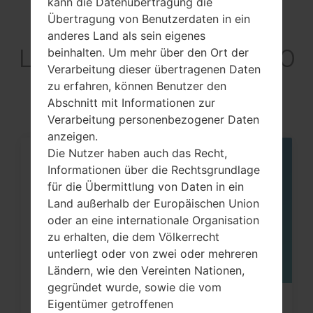
kann die Datenübertragung die
Übertragung von Benutzerdaten in ein
Artikel
anderes Land als sein eigenes
LGX540ZMW(LMX540
beinhalten. Um mehr über den Ort der
Verarbeitung dieser übertragenen Daten
ZMW) akaLG K50S
zu erfahren, können Benutzer den
Abschnitt mit Informationen zur
Verarbeitung personenbezogener Daten
anzeigen.
Die Nutzer haben auch das Recht,
05
Informationen über die Rechtsgrundlage
MAI
für die Übermittlung von Daten in ein
Land außerhalb der Europäischen Union
oder an eine internationale Organisation
zu erhalten, die dem Völkerrecht
unterliegt oder von zwei oder mehreren
Ländern, wie den Vereinten Nationen,
gegründet wurde, sowie die vom
Eigentümer getroffenen
Wie kann ich auf LG G3, G4, G5, G7