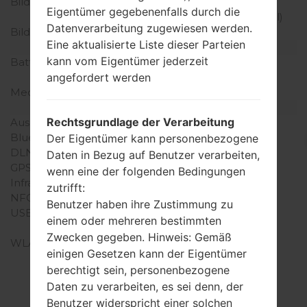
Bildschirmerweiterung
720 x 1520 Pixel (~259
Eigentümer gegebenenfalls durch die
Dichte der Pixel pro Zoll)
Datenverarbeitung zugewiesen werden.
Bildschirmfarben
16M Farben
Eine aktualisierte Liste dieser Parteien
Batterie und Tastatur
kann vom Eigentümer jederzeit
Batteriekapazität
nicht entfernbar Li-Po
angefordert werden
4000 mAh
Mechanische Tastatur
Nein
Interfaces
Rechtsgrundlage der Verarbeitung
Ausgabe für Audio
3.5mm jack
Bluetooth
Version 5.0, A2DP, LE
Der Eigentümer kann personenbezogene
DLNA
-
Daten in Bezug auf Benutzer verarbeiten,
GPS
A-GPS, GLONASS
wenn eine der folgenden Bedingungen
Infrarotanschluss
Nein
zutrifft:
NFC
Ja
Benutzer haben ihre Zustimmung zu
USB
microUSB 2.0, USB On-
einem oder mehreren bestimmten
The-Go
Zwecken gegeben. Hinweis: Gemäß
WLAN
Wi-Fi 802.11 a/b/g/n/ac,
einigen Gesetzen kann der Eigentümer
dual-band, Wi-Fi Direct,
berechtigt sein, personenbezogene
DLNA, hotspot
Daten zu verarbeiten, es sei denn, der
Benutzer widerspricht einer solchen