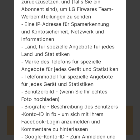
zurückzusetzen, und (falls Sie ein
Abonnent sind), um LG Firwares Team-
Werbemitteilungen zu senden
Eine IP-Adresse für Spamerkennung
194 gramm (6.84
-
nicht entfernbar
unzen)
und Kontosicherheit, Netzwerk und
Li-Po 4000 mAh
Informationen
Land, für spezielle Angebote für jedes
-
Land und Statistiken
Marke des Telefons für spezielle
-
Angebote für jedes Gerät und Statistiken
Telefonmodell für spezielle Angebote
-
August, 2019
Android 10
für jedes Gerät und Statistiken
Benutzerbild - (wenn Sie Ihr echtes
-
Foto hochladen)
Biografie - Beschreibung des Benutzers
-
Konto-ID in fb - um sich mit Ihrem
-
Buy accessories on Amazon
Facebook-Login anzumelden und
Kommentare zu hinterlassen
Google-Konto-ID - Zum Anmelden und
-