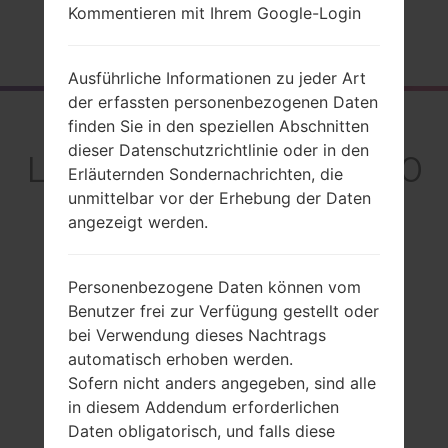
Kommentieren mit Ihrem Google-Login
Startseite
→
Serie
→
LG K50S
→
LGX540ZMW
Ausführliche Informationen zu jeder Art
der erfassten personenbezogenen Daten
Rückblick
finden Sie in den speziellen Abschnitten
dieser Datenschutzrichtlinie oder in den
LGX540ZMW(LMX540
Erläuternden Sondernachrichten, die
ZMW) akaLG K50S
unmittelbar vor der Erhebung der Daten
angezeigt werden.
Personenbezogene Daten können vom
Benutzer frei zur Verfügung gestellt oder
Vergleiche
bei Verwendung dieses Nachtrags
automatisch erhoben werden.
Sofern nicht anders angegeben, sind alle
in diesem Addendum erforderlichen
Daten obligatorisch, und falls diese