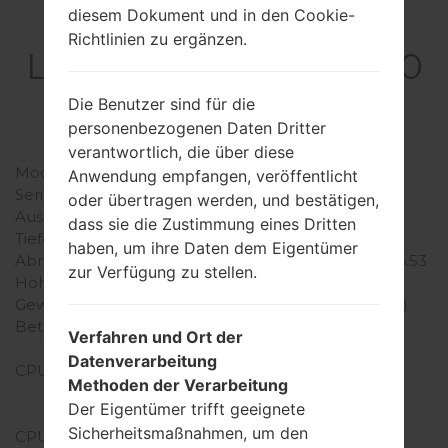
diesem Dokument und in den Cookie-
Spezifikation
Richtlinien zu ergänzen.
LGX540ZMW(LMX540
ZMW) akaLG K50S
Die Benutzer sind für die
personenbezogenen Daten Dritter
Modell und seine Eigenschaften
verantwortlich, die über diese
Modell
LGX540ZMW
Anwendung empfangen, veröffentlicht
Serie
LG K50S
oder übertragen werden, und bestätigen,
Ausgabe
August, 2019
dass sie die Zustimmung eines Dritten
Tiefe
8.2 millimeter (0.32 Zoll)
haben, um ihre Daten dem Eigentümer
Abmessungen (Breite /
165.8 x 77.5 millimeter (6.53
zur Verfügung zu stellen.
Höhe)
x 3.0 Zoll)
Gewicht
194 gramm (6.84 unzen)
Betriebssystem
Android 9 Pie
Verfahren und Ort der
Ausrüstung
Datenverarbeitung
CPU
2.0 GHz Cortex-A53
Methoden der Verarbeitung
Mediatek MT6762 Helio
Der Eigentümer trifft geeignete
P22
Sicherheitsmaßnahmen, um den
CPU-Kerne
Octa-core