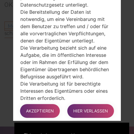
0
Kommentare
Datenschutzgesetz unterliegt.
Die Bereitstellung der Daten ist
notwendig, um eine Vereinbarung mit
Melden Sie sich an
um einen Kommentar zu
dem Benutzer zu treffen und / oder für
schreiben.
alle vorvertraglichen Verpflichtungen,
denen der Eigentümer unterliegt.
Andere Modelle aus dieser Serie
Die Verarbeitung bezieht sich auf eine
Aufgabe, die im öffentlichen Interesse
LG K40X420EM
oder im Rahmen der Erfüllung der dem
LG K40X420HM
Eigentümer übertragenen behördlichen
LG K40X420MM
Befugnisse ausgeführt wird.
LG K40X420PR
Die Verarbeitung ist für berechtigte
LG K40X420QM
Interessen des Eigentümers oder eines
LG K40X420QM6
Dritten erforderlich.
LG K40X420TM
In jedem Fall hilft der Eigentümer gerne
LG K40X420ZM
AKZEPTIEREN
HIER VERLASSEN
bei der Erläuterung des für die
LG K40X420ZMW
Verarbeitung geltenden rechtlichen
Rahmens und insbesondere, ob die
FÜR BLOGGER
NACHRICHTEN
VERGLEICHE