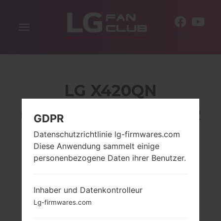
Navigation
DE
aktivieren
LG X420QN
(LMX420QN) AUS DER
GDPR
LG K40-SERIE
Datenschutzrichtlinie lg-firmwares.com
Diese Anwendung sammelt einige
personenbezogene Daten ihrer Benutzer.
Inhaber und Datenkontrolleur
Lg-firmwares.com
NA
NA
NA
NA