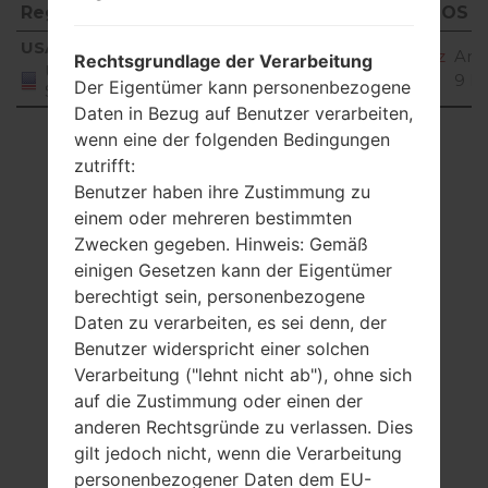
Region
Dateiname
OS
Region
Dateiname
OS
USA
X420QN20i_00_NAO_US_OP_0504.kdz
And
Rechtsgrundlage der Verarbeitung
United
9 Pi
Der Eigentümer kann personenbezogene
States
Daten in Bezug auf Benutzer verarbeiten,
Showing 1 to 1 of 1 entries
wenn eine der folgenden Bedingungen
zutrifft:
Previous
1
Next
Benutzer haben ihre Zustimmung zu
einem oder mehreren bestimmten
Zwecken gegeben. Hinweis: Gemäß
einigen Gesetzen kann der Eigentümer
berechtigt sein, personenbezogene
Daten zu verarbeiten, es sei denn, der
Benutzer widerspricht einer solchen
Verarbeitung ("lehnt nicht ab"), ohne sich
auf die Zustimmung oder einen der
anderen Rechtsgründe zu verlassen. Dies
gilt jedoch nicht, wenn die Verarbeitung
personenbezogener Daten dem EU-