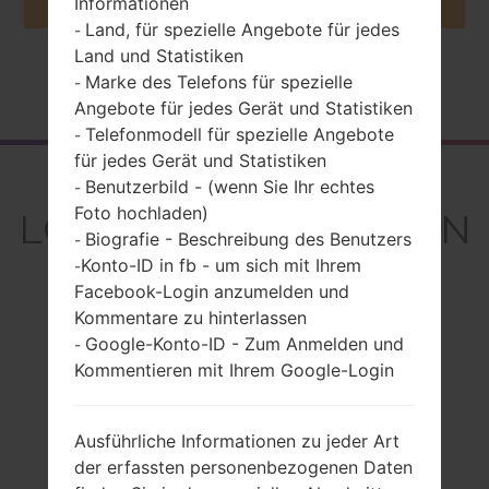
Informationen
Land, für spezielle Angebote für jedes
-
Land und Statistiken
Marke des Telefons für spezielle
-
Startseite
→
Serie
→
LG K40
→
LGX420QN
Angebote für jedes Gerät und Statistiken
Telefonmodell für spezielle Angebote
-
für jedes Gerät und Statistiken
Rückblick
Benutzerbild - (wenn Sie Ihr echtes
-
Foto hochladen)
LGX420QN(LMX420QN
Biografie - Beschreibung des Benutzers
-
) akaLG K40
Konto-ID in fb - um sich mit Ihrem
-
Facebook-Login anzumelden und
Kommentare zu hinterlassen
Google-Konto-ID - Zum Anmelden und
-
Kommentieren mit Ihrem Google-Login
Vergleiche
Ausführliche Informationen zu jeder Art
der erfassten personenbezogenen Daten