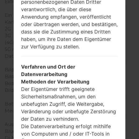
Externer Speicher
personenbezogenen Daten Dritter
Netzwerk und Daten
verantwortlich, die über diese
Ein paar Plätze für SIM-
Anwendung empfangen, veröffentlicht
Karten
oder übertragen werden, und bestätigen,
2G
dass sie die Zustimmung eines Dritten
3G
haben, um ihre Daten dem Eigentümer
(4G) LTE
zur Verfügung zu stellen.
5G network
Daten
Anzeige
Verfahren und Ort der
Bildschirmgröße
Datenverarbeitung
Bildschirmtyp
Methoden der Verarbeitung
Bildschirmerweiterung
Der Eigentümer trifft geeignete
Bildschirmfarben
Sicherheitsmaßnahmen, um den
Batterie und Tastatur
Batteriekapazität
unbefugten Zugriff, die Weitergabe,
Mechanische Tastatur
Veränderung oder unbefugte Zerstörung
Interfaces
der Daten zu verhindern.
Ausgabe für Audio
Die Datenverarbeitung erfolgt mithilfe
Bluetooth
von Computern und / oder IT-Tools in
DLNA