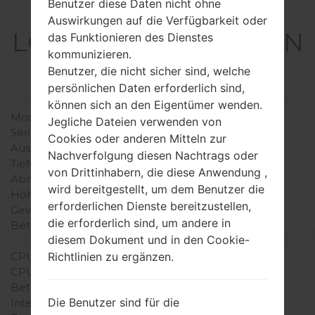
Benutzer diese Daten nicht ohne
Spezifikation
Auswirkungen auf die Verfügbarkeit oder
LGX420QN(LMX420QN
das Funktionieren des Dienstes
kommunizieren.
) akaLG K40
Benutzer, die nicht sicher sind, welche
persönlichen Daten erforderlich sind,
Modell und seine Eigenschaften
können sich an den Eigentümer wenden.
Modell
LGX420QN
Jegliche Dateien verwenden von
Serie
LG K40
Cookies oder anderen Mitteln zur
Ausgabe
Nachverfolgung diesen Nachtrags oder
Tiefe
von Drittinhabern, die diese Anwendung ,
Abmessungen (Breite /
wird bereitgestellt, um dem Benutzer die
Höhe)
erforderlichen Dienste bereitzustellen,
Gewicht
die erforderlich sind, um andere in
Betriebssystem
diesem Dokument und in den Cookie-
Ausrüstung
CPU
Richtlinien zu ergänzen.
CPU-Kerne
Betriebsgedächtnis
Die Benutzer sind für die
Interner Speicher