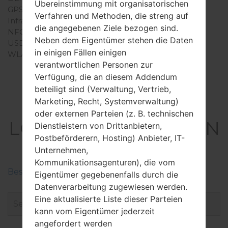
Übereinstimmung mit organisatorischen
GPS
Verfahren und Methoden, die streng auf
Infrarotanschluss
die angegebenen Ziele bezogen sind.
NFC
Neben dem Eigentümer stehen die Daten
USB
in einigen Fällen einigen
WLAN
verantwortlichen Personen zur
Verfügung, die an diesem Addendum
beteiligt sind (Verwaltung, Vertrieb,
Marketing, Recht, Systemverwaltung)
Firmware
oder externen Parteien (z. B. technischen
LGX420QN(LMX420QN
Dienstleistern von Drittanbietern,
Postbeförderern, Hosting) Anbieter, IT-
) akaLG K40
Unternehmen,
Kommunikationsagenturen), die vom
Beschreiben Sie die Regionen der LG-Firmwaren
Eigentümer gegebenenfalls durch die
Datenverarbeitung zugewiesen werden.
Eine aktualisierte Liste dieser Parteien
kann vom Eigentümer jederzeit
angefordert werden