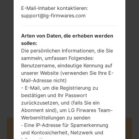
E-Mail-Inhaber kontaktieren:
support@lg-firmwares.com
Arten von Daten, die erhoben werden
sollen:
NA
NA
Die persönlichen Informationen, die Sie
sammeln, umfassen Folgendes:
Benutzername, eindeutige Kennung auf
unserer Website (verwenden Sie Ihre E-
Mail-Adresse nicht)
- E-Mail, um die Registrierung zu
NA
bestätigen und Ihr Passwort
Android 9 Pie
zurückzusetzen, und (falls Sie ein
Abonnent sind), um LG Firwares Team-
Werbemitteilungen zu senden
Eine IP-Adresse für Spamerkennung
-
Buy accessories on Amazon
und Kontosicherheit, Netzwerk und