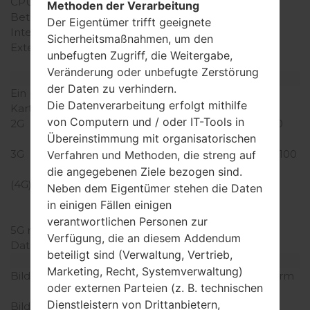
CPU-Kerne
Quad-core
Methoden der Verarbeitung
Betriebsgedächtnis
2GB
Der Eigentümer trifft geeignete
Interner Speicher
16GB
Sicherheitsmaßnahmen, um den
Externer Speicher
microSD, zu 32 GB
unbefugten Zugriff, die Weitergabe,
(dedizierter Slot)
Veränderung oder unbefugte Zerstörung
Netzwerk und Daten
der Daten zu verhindern.
Ein paar Plätze für SIM-
2 NaNein-Sim
Die Datenverarbeitung erfolgt mithilfe
Karten
von Computern und / oder IT-Tools in
2G
GSM 850/900/1800/1900
Übereinstimmung mit organisatorischen
MHz
3G
HSDPA 850/900/1900/2100
Verfahren und Methoden, die streng auf
MHz
die angegebenen Ziele bezogen sind.
(4G) LTE
LTE band 2(1900),
Neben dem Eigentümer stehen die Daten
4(1700/2100), 5(850),
in einigen Fällen einigen
13(700)
verantwortlichen Personen zur
5G network
-
Verfügung, die an diesem Addendum
Daten
GPRS/EDGE
beteiligt sind (Verwaltung, Vertrieb,
Anzeige
Marketing, Recht, Systemverwaltung)
Bildschirmgröße
5.0 Zoll (~64.4% Bildschirm
oder externen Parteien (z. B. technischen
zu Körper Verhältnis)
Dienstleistern von Drittanbietern,
Bildschirmtyp
IPS LCD kapazitiver