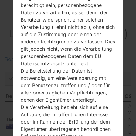
berechtigt sein, personenbezogene
Daten zu verarbeiten, es sei denn, der
Firmware
Benutzer widerspricht einer solchen
Verarbeitung ("lehnt nicht ab"), ohne sich
LGX210JM(LMX210JM)
auf die Zustimmung oder einen der
akaLG K9
anderen Rechtsgründe zu verlassen. Dies
gilt jedoch nicht, wenn die Verarbeitung
personenbezogener Daten dem EU-
Beschreiben Sie die Regionen der LG-Firmwaren
Datenschutzgesetz unterliegt.
Die Bereitstellung der Daten ist
notwendig, um eine Vereinbarung mit
dem Benutzer zu treffen und / oder für
alle vorvertraglichen Verpflichtungen,
Region
Dateiname
OS
denen der Eigentümer unterliegt.
Region
Dateiname
OS
And
Die Verarbeitung bezieht sich auf eine
7.x
Aufgabe, die im öffentlichen Interesse
TEL
X210JM10e_00_TEL_AU_OP_0704.kdz
No
oder im Rahmen der Erfüllung der dem
Mir
Australia
Eigentümer übertragenen behördlichen
Re