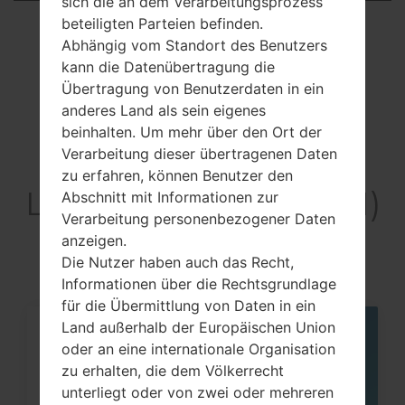
sich die an dem Verarbeitungsprozess
Showing 1 to 4 of 4 entries
beteiligten Parteien befinden.
Abhängig vom Standort des Benutzers
Previous
1
Next
kann die Datenübertragung die
Übertragung von Benutzerdaten in ein
anderes Land als sein eigenes
beinhalten. Um mehr über den Ort der
Verarbeitung dieser übertragenen Daten
Artikel
zu erfahren, können Benutzer den
LGX210JM(LMX210JM)
Abschnitt mit Informationen zur
Verarbeitung personenbezogener Daten
akaLG K9
anzeigen.
Die Nutzer haben auch das Recht,
Informationen über die Rechtsgrundlage
für die Übermittlung von Daten in ein
Land außerhalb der Europäischen Union
05
oder an eine internationale Organisation
MAI
zu erhalten, die dem Völkerrecht
unterliegt oder von zwei oder mehreren