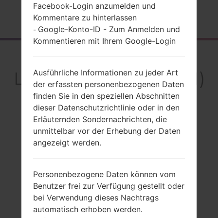
Facebook-Login anzumelden und
Startseite
→
Serie
→
LG K9
→
LGX210JM
Kommentare zu hinterlassen
Google-Konto-ID - Zum Anmelden und
-
Kommentieren mit Ihrem Google-Login
Rückblick
LGX210JM(LMX210JM)
Ausführliche Informationen zu jeder Art
der erfassten personenbezogenen Daten
akaLG K9
finden Sie in den speziellen Abschnitten
dieser Datenschutzrichtlinie oder in den
Erläuternden Sondernachrichten, die
unmittelbar vor der Erhebung der Daten
angezeigt werden.
Vergleiche
Personenbezogene Daten können vom
Benutzer frei zur Verfügung gestellt oder
bei Verwendung dieses Nachtrags
automatisch erhoben werden.