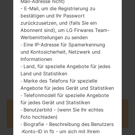
Mail-Adresse nicht)
- E-Mail, um die Registrierung zu
152 gramm (5.36
entfernbar Li-Ion
unzen)
bestätigen und Ihr Passwort
2500 mAh
zurückzusetzen, und (falls Sie ein
Abonnent sind), um LG Firwares Team-
Werbemitteilungen zu senden
Eine IP-Adresse für Spamerkennung
-
und Kontosicherheit, Netzwerk und
Informationen
März, 2018
Android 7.x
Land, für spezielle Angebote für jedes
-
Nougat Mirror
Land und Statistiken
Release 2
Marke des Telefons für spezielle
-
Angebote für jedes Gerät und Statistiken
Telefonmodell für spezielle Angebote
-
für jedes Gerät und Statistiken
Buy accessories on Amazon
Benutzerbild - (wenn Sie Ihr echtes
-
Foto hochladen)
Biografie - Beschreibung des Benutzers
-
Konto-ID in fb - um sich mit Ihrem
-