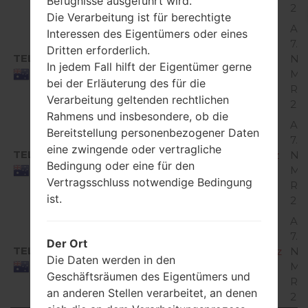
Befugnisse ausgeführt wird.
2
Die Verarbeitung ist für berechtigte
And
Interessen des Eigentümers oder eines
7.x
Dritten erforderlich.
TEL
X210JM10f_00_TEL_AU_OP_0911.kdz
No
In jedem Fall hilft der Eigentümer gerne
Mir
Australia
bei der Erläuterung des für die
Re
Verarbeitung geltenden rechtlichen
2
Rahmens und insbesondere, ob die
And
Bereitstellung personenbezogener Daten
7.x
eine zwingende oder vertragliche
TEL
X210JM10g_00_TEL_AU_OP_1031.kdz
No
Bedingung oder eine für den
Mir
Australia
Vertragsschluss notwendige Bedingung
Re
ist.
2
And
7.x
Der Ort
TEL
X210JM10h_00_TEL_AU_OP_0214.kdz
No
Die Daten werden in den
Mir
Australia
Geschäftsräumen des Eigentümers und
Re
an anderen Stellen verarbeitet, an denen
2