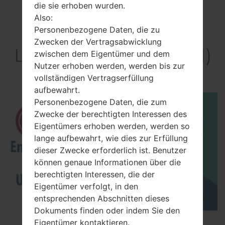
die sie erhoben wurden.
Also:
Personenbezogene Daten, die zu
Video
Zwecken der Vertragsabwicklung
LGX210JM(LMX210JM)
zwischen dem Eigentümer und dem
Nutzer erhoben werden, werden bis zur
akaLG K9
vollständigen Vertragserfüllung
aufbewahrt.
Personenbezogene Daten, die zum
Zwecke der berechtigten Interessen des
Eigentümers erhoben werden, werden so
lange aufbewahrt, wie dies zur Erfüllung
dieser Zwecke erforderlich ist. Benutzer
können genaue Informationen über die
berechtigten Interessen, die der
Eigentümer verfolgt, in den
entsprechenden Abschnitten dieses
Dokuments finden oder indem Sie den
How to Enable Developer Options & USB
Eigentümer kontaktieren.