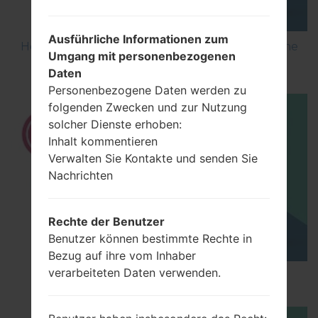
Ausführliche Informationen zum
How to Flash Stock Firmware on LG Smartphone
Umgang mit personenbezogenen
using LG UP?
Daten
Personenbezogene Daten werden zu
folgenden Zwecken und zur Nutzung
solcher Dienste erhoben:
Inhalt kommentieren
Verwalten Sie Kontakte und senden Sie
Nachrichten
Rechte der Benutzer
Benutzer können bestimmte Rechte in
Bezug auf ihre vom Inhaber
verarbeiteten Daten verwenden.
How to Hard Reset on LG K7 X210ds?