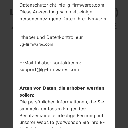
Datenschutzrichtlinie lg-firmwares.com
LG X210JM (LMX210JM)
Diese Anwendung sammelt einige
personenbezogene Daten ihrer Benutzer.
AUS DER LG K9-SERIE
Inhaber und Datenkontrolleur
Lg-firmwares.com
E-Mail-Inhaber kontaktieren:
5.0 Zoll (~64.4%
1.3Ghz ARM
support@lg-firmwares.com
Bildschirm zu
Cortex-A7
Körper Verhältnis)
Qualcomm
Snapdragon 210
720 x 1280 Pixel
MSM8909
Arten von Daten, die erhoben werden
(~294 Dichte der
Pixel pro Zoll)
2GB
sollen:
Die persönlichen Informationen, die Sie
sammeln, umfassen Folgendes:
Benutzername, eindeutige Kennung auf
unserer Website (verwenden Sie Ihre E-