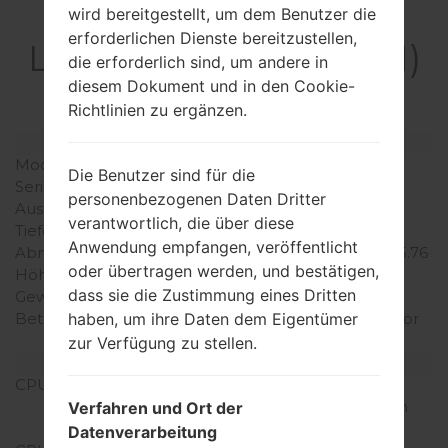
Spezifikation
wird bereitgestellt, um dem Benutzer die
erforderlichen Dienste bereitzustellen,
LGX210JM(LMX210JM)
die erforderlich sind, um andere in
akaLG K9
diesem Dokument und in den Cookie-
Richtlinien zu ergänzen.
Modell und seine Eigenschaften
Modell
LGX210JM
Die Benutzer sind für die
Serie
LG K9
personenbezogenen Daten Dritter
Ausgabe
März, 2018
verantwortlich, die über diese
Tiefe
8.2 millimeter (0.32 Zoll)
Anwendung empfangen, veröffentlicht
Abmessungen (Breite /
146.3 x 73.2 millimeter (5.76
oder übertragen werden, und bestätigen,
Höhe)
x 2.88 Zoll)
dass sie die Zustimmung eines Dritten
Gewicht
152 gramm (5.36 unzen)
Betriebssystem
Android 7.x Nougat Mirror
haben, um ihre Daten dem Eigentümer
Release 2
zur Verfügung zu stellen.
Ausrüstung
CPU
1.3Ghz ARM Cortex-A7
Qualcomm Snapdragon
Verfahren und Ort der
210 MSM8909
Datenverarbeitung