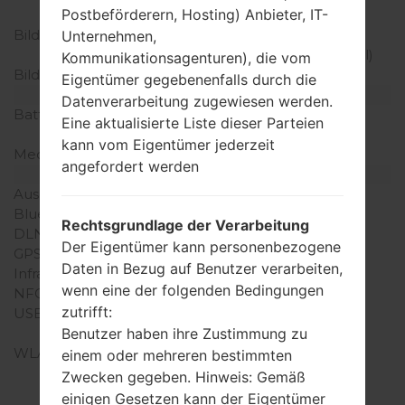
Postbeförderern, Hosting) Anbieter, IT-
Touchscreen
Bildschirmerweiterung
720 x 1280 Pixel (~294
Unternehmen,
Dichte der Pixel pro Zoll)
Kommunikationsagenturen), die vom
Bildschirmfarben
16M Farben
Eigentümer gegebenenfalls durch die
Batterie und Tastatur
Datenverarbeitung zugewiesen werden.
Batteriekapazität
entfernbar Li-Ion 2500
Eine aktualisierte Liste dieser Parteien
mAh
kann vom Eigentümer jederzeit
Mechanische Tastatur
-
angefordert werden
Interfaces
Ausgabe für Audio
3.5mm jack
Bluetooth
Version 4.2, A2DP, LE
Rechtsgrundlage der Verarbeitung
DLNA
Nein
Der Eigentümer kann personenbezogene
GPS
A-GPS, GLONASS
Daten in Bezug auf Benutzer verarbeiten,
Infrarotanschluss
Nein
wenn eine der folgenden Bedingungen
NFC
Nein
zutrifft:
USB
microUSB 2.0, USB On-
The-Go
Benutzer haben ihre Zustimmung zu
WLAN
Wi-Fi802.11 b/g/n, Wi-Fi
einem oder mehreren bestimmten
Direct, hotspot
Zwecken gegeben. Hinweis: Gemäß
einigen Gesetzen kann der Eigentümer