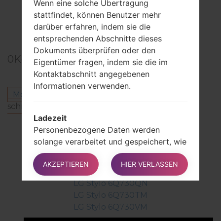
Wenn eine solche Übertragung
stattfindet, können Benutzer mehr
darüber erfahren, indem sie die
entsprechenden Abschnitte dieses
Dokuments überprüfen oder den
0
Kommentare
Eigentümer fragen, indem sie die im
Kontaktabschnitt angegebenen
Informationen verwenden.
Melden Sie sich an
um einen Kommentar zu
schreiben.
Ladezeit
Andere Modelle aus dieser Serie
Personenbezogene Daten werden
solange verarbeitet und gespeichert, wie
LG Stylo 6Q730MM
dies für die Zwecke erforderlich ist, für
LG Stylo 6Q730QM
AKZEPTIEREN
HIER VERLASSEN
die sie erhoben wurden.
LG Stylo 6Q730QM5
Also:
LG Stylo 6Q730QN
Personenbezogene Daten, die zu
LG Stylo 6Q730TM
Zwecken der Vertragsabwicklung
LG Stylo 6Q730VM
zwischen dem Eigentümer und dem