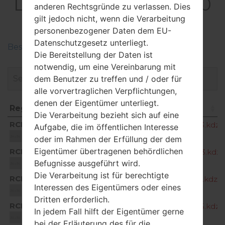
LGQ730QM6(LMQ730
anderen Rechtsgründe zu verlassen. Dies
QM6) akaLG Stylo 6
gilt jedoch nicht, wenn die Verarbeitung
personenbezogener Daten dem EU-
Datenschutzgesetz unterliegt.
Beschreiben Sie die Regionen der LG-Firmwaren
Die Bereitstellung der Daten ist
notwendig, um eine Vereinbarung mit
dem Benutzer zu treffen und / oder für
alle vorvertraglichen Verpflichtungen,
denen der Eigentümer unterliegt.
Region
Dateiname
Die Verarbeitung bezieht sich auf eine
Region
Dateiname
RCF
Q730QM611q_00_CHT_US_OP_0513.kdz
Aufgabe, die im öffentlichen Interesse
Unknown
oder im Rahmen der Erfüllung der dem
Eigentümer übertragenen behördlichen
RCF
Q730QM611s_00_CHT_US_OP_0803.kdz
Befugnisse ausgeführt wird.
Unknown
Die Verarbeitung ist für berechtigte
RCF
Q730QM611v_00_CHT_US_OP_1108.kdz
Interessen des Eigentümers oder eines
Unknown
Dritten erforderlich.
RCF
Q730QM611w_01_CHT_US_OP_0105.kdz
In jedem Fall hilft der Eigentümer gerne
Unknown
bei der Erläuterung des für die