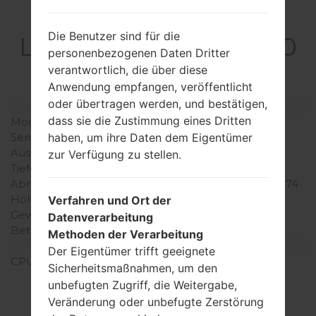
Spezifikation
Die Benutzer sind für die
LGQ730QM6(LMQ730
personenbezogenen Daten Dritter
QM6) akaLG Stylo 6
verantwortlich, die über diese
Anwendung empfangen, veröffentlicht
oder übertragen werden, und bestätigen,
Modell und seine Eigenschaften
dass sie die Zustimmung eines Dritten
Modell
LGQ730QM6
Serie
LG Stylo 6
haben, um ihre Daten dem Eigentümer
Ausgabe
Mai, 2020
zur Verfügung zu stellen.
Tiefe
8.6 millimeter (0.34 Zoll)
Abmessungen (Breite /
171.2 x 77.7 millimeter (6.74
Höhe)
x 3.06 Zoll)
Verfahren und Ort der
Gewicht
219 gramm (7.72 unzen)
Datenverarbeitung
Betriebssystem
Android 10
Methoden der Verarbeitung
Ausrüstung
Der Eigentümer trifft geeignete
CPU
4x2.3 GHz Cortex-A53 &
Sicherheitsmaßnahmen, um den
4x1.8 GHz Cortex-A53
unbefugten Zugriff, die Weitergabe,
Mediatek MT6765 Helio
Veränderung oder unbefugte Zerstörung
P35 (12nm)