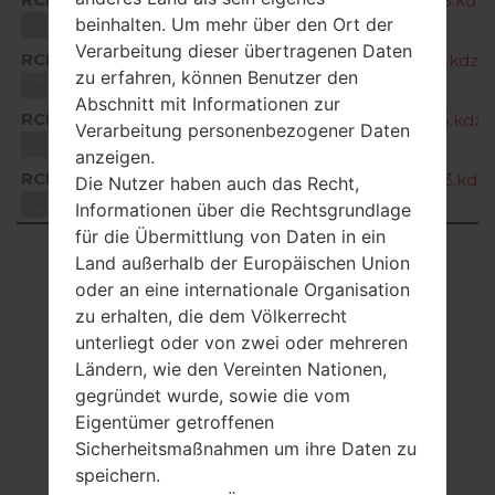
Q730QM611s_00_CHT_US_OP_0803.kdz
beinhalten. Um mehr über den Ort der
Unknown
Verarbeitung dieser übertragenen Daten
RCH
Q730QM611v_00_CHT_US_OP_1108.kdz
zu erfahren, können Benutzer den
Unknown
Abschnitt mit Informationen zur
RCH
Q730QM611w_01_CHT_US_OP_0105.kdz
Verarbeitung personenbezogener Daten
Unknown
anzeigen.
RCH
Q730QM611x_00_CHT_US_OP_0203.kdz
Die Nutzer haben auch das Recht,
Unknown
Informationen über die Rechtsgrundlage
für die Übermittlung von Daten in ein
Showing 1 to 16 of 16 entries
Land außerhalb der Europäischen Union
oder an eine internationale Organisation
Previous
1
Next
zu erhalten, die dem Völkerrecht
unterliegt oder von zwei oder mehreren
Ländern, wie den Vereinten Nationen,
gegründet wurde, sowie die vom
Eigentümer getroffenen
Sicherheitsmaßnahmen um ihre Daten zu
speichern.