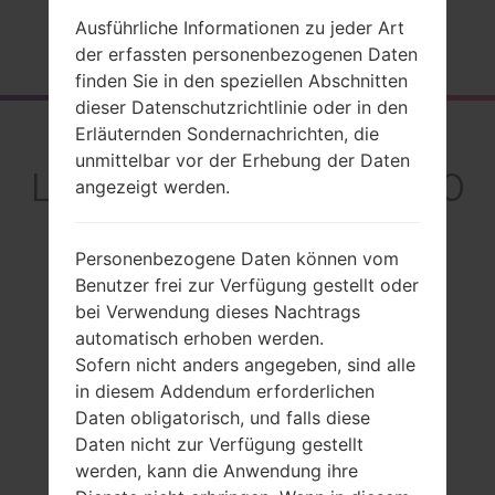
Ausführliche Informationen zu jeder Art
Startseite
→
Serie
→
LG Stylo 6
→
LGQ730QM6
der erfassten personenbezogenen Daten
finden Sie in den speziellen Abschnitten
dieser Datenschutzrichtlinie oder in den
Rückblick
Erläuternden Sondernachrichten, die
unmittelbar vor der Erhebung der Daten
LGQ730QM6(LMQ730
angezeigt werden.
QM6) akaLG Stylo 6
Personenbezogene Daten können vom
Benutzer frei zur Verfügung gestellt oder
bei Verwendung dieses Nachtrags
automatisch erhoben werden.
Vergleiche
Sofern nicht anders angegeben, sind alle
in diesem Addendum erforderlichen
Daten obligatorisch, und falls diese
Daten nicht zur Verfügung gestellt
werden, kann die Anwendung ihre