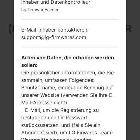
Inhaber und Datenkontrolleur
LG Q730QM6
Lg-firmwares.com
(LMQ730QM6) AUS DER
E-Mail-Inhaber kontaktieren:
support@lg-firmwares.com
LG STYLO 6-SERIE
Arten von Daten, die erhoben werden
sollen:
Die persönlichen Informationen, die Sie
sammeln, umfassen Folgendes:
6.8 Zoll (~82.5%
4x2.3 GHz Cortex-
Benutzername, eindeutige Kennung auf
Bildschirm zu
A53 & 4x1.8 GHz
unserer Website (verwenden Sie Ihre E-
Körper Verhältnis)
Cortex-A53
Mail-Adresse nicht)
Mediatek MT6765
1080 x 2460 Pixel
- E-Mail, um die Registrierung zu
Helio P35 (12nm)
(~395 Dichte der
bestätigen und Ihr Passwort
Pixel pro Zoll)
3GB
zurückzusetzen, und (falls Sie ein
Abonnent sind), um LG Firwares Team-