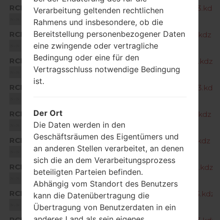
RCF
Q730QM611x_00_CHT_US_OP_0203.kdz
Verarbeitung geltenden rechtlichen
Unknown
Rahmens und insbesondere, ob die
Bereitstellung personenbezogener Daten
RCH
Q730QM611d_00_CHT_US_OP_1113.kdz
eine zwingende oder vertragliche
Unknown
Bedingung oder eine für den
RCH
Q730QM611f_00_CHT_US_OP_0128.kdz
Vertragsschluss notwendige Bedingung
Unknown
ist.
RCH
Q730QM611h_00_CHT_US_OP_0423.kdz
Unknown
Der Ort
RCH
Q730QM611j_00_CHT_US_OP_0716.kdz
Die Daten werden in den
Unknown
Geschäftsräumen des Eigentümers und
RCH
Q730QM611l_00_CHT_US_OP_1021.kdz
an anderen Stellen verarbeitet, an denen
Unknown
sich die an dem Verarbeitungsprozess
RCH
Q730QM611n_00_CHT_US_OP_0113.kdz
beteiligten Parteien befinden.
Unknown
Abhängig vom Standort des Benutzers
RCH
Q730QM611q_00_CHT_US_OP_0513.kdz
kann die Datenübertragung die
Unknown
Übertragung von Benutzerdaten in ein
anderes Land als sein eigenes
RCH