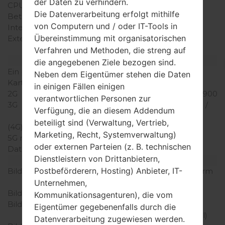
der Daten zu verhindern.
CPU-Kerne
Octa-core
Die Datenverarbeitung erfolgt mithilfe
Betriebsgedächtnis
3GB
von Computern und / oder IT-Tools in
Interner Speicher
64GB
Übereinstimmung mit organisatorischen
Externer Speicher
microSDXC (dedizierter
Slot)
Verfahren und Methoden, die streng auf
Netzwerk und Daten
die angegebenen Ziele bezogen sind.
Ein paar Plätze für SIM-
NaNein-Sim
Neben dem Eigentümer stehen die Daten
Karten
in einigen Fällen einigen
2G
GSM 850 / 900 / 1800 / 1900
verantwortlichen Personen zur
3G
HSDPA 850 / 900 / 1900 /
Verfügung, die an diesem Addendum
2100
beteiligt sind (Verwaltung, Vertrieb,
(4G) LTE
LTE band
Marketing, Recht, Systemverwaltung)
5G network
-
oder externen Parteien (z. B. technischen
Daten
GSM / HSPA / LTE
Dienstleistern von Drittanbietern,
Anzeige
Postbeförderern, Hosting) Anbieter, IT-
Bildschirmgröße
6.8 Zoll (~82.5% Bildschirm
zu Körper Verhältnis)
Unternehmen,
Bildschirmtyp
IPS LCD
Kommunikationsagenturen), die vom
Bildschirmerweiterung
1080 x 2460 Pixel (~395
Eigentümer gegebenenfalls durch die
Dichte der Pixel pro Zoll)
Datenverarbeitung zugewiesen werden.