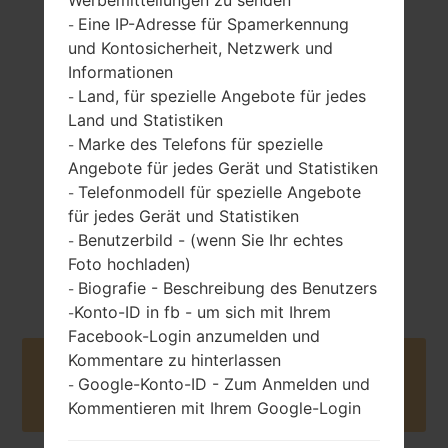
Werbemitteilungen zu senden
Eine IP-Adresse für Spamerkennung
-
und Kontosicherheit, Netzwerk und
Informationen
219 gramm (7.72
nicht entfernbar
Land, für spezielle Angebote für jedes
-
unzen)
Li-Po 4000 mAh
Land und Statistiken
Marke des Telefons für spezielle
-
Angebote für jedes Gerät und Statistiken
Telefonmodell für spezielle Angebote
-
für jedes Gerät und Statistiken
Benutzerbild - (wenn Sie Ihr echtes
-
Mai, 2020
Foto hochladen)
Android 10
Biografie - Beschreibung des Benutzers
-
Konto-ID in fb - um sich mit Ihrem
-
Facebook-Login anzumelden und
Kommentare zu hinterlassen
Buy accessories on Amazon
Google-Konto-ID - Zum Anmelden und
-
Kommentieren mit Ihrem Google-Login