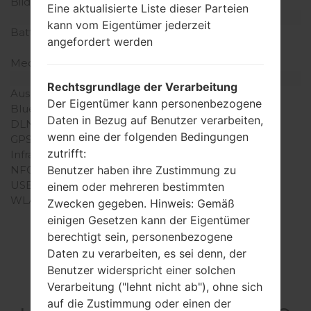
Bildschirmfarben
16M Farben
Eine aktualisierte Liste dieser Parteien
Batterie und Tastatur
kann vom Eigentümer jederzeit
Batteriekapazität
nicht entfernbar Li-Po
angefordert werden
4000 mAh
Mechanische Tastatur
Nein
Interfaces
Rechtsgrundlage der Verarbeitung
Ausgabe für Audio
3.5mm jack
Der Eigentümer kann personenbezogene
Bluetooth
Version 5.0, A2DP, LE
Daten in Bezug auf Benutzer verarbeiten,
DLNA
-
wenn eine der folgenden Bedingungen
GPS
A-GPS
zutrifft:
Infrarotanschluss
-
NFC
Nein
Benutzer haben ihre Zustimmung zu
USB
USB Type-C 2.0
einem oder mehreren bestimmten
WLAN
Wi-Fi 802.11 b/g/n, Wi-Fi
Zwecken gegeben. Hinweis: Gemäß
Direct, hotspot
einigen Gesetzen kann der Eigentümer
berechtigt sein, personenbezogene
Daten zu verarbeiten, es sei denn, der
Benutzer widerspricht einer solchen
Firmware
Verarbeitung ("lehnt nicht ab"), ohne sich
auf die Zustimmung oder einen der