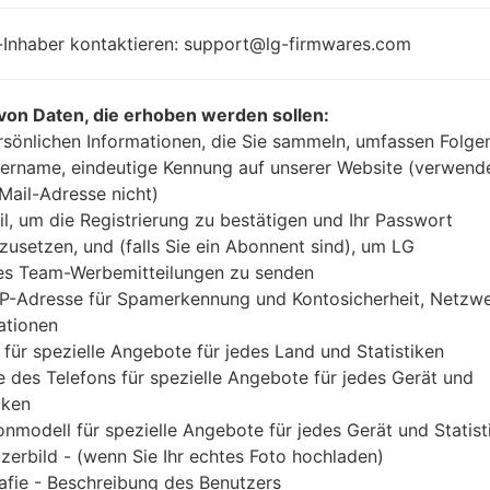
4x1.5GHz Cortex-
Android 8
A53 & 4x1.0GHz
-Inhaber kontaktieren: support@lg-firmwares.com
Mirror Rel
Cortex-A53
Mediatek MT6750
4GB
von Daten, die erhoben werden sollen:
rsönlichen Informationen, die Sie sammeln, umfassen Folge
ername, eindeutige Kennung auf unserer Website (verwend
-Mail-Adresse nicht)
Buy accessories on Amazon
il, um die Registrierung zu bestätigen und Ihr Passwort
zusetzen, und (falls Sie ein Abonnent sind), um LG
es Team-Werbemitteilungen zu senden
IP-Adresse für Spamerkennung und Kontosicherheit, Netzw
Startseite
→
Serie
→
LG Q Stylus Plus
→
LGQ710YBW
ationen
 für spezielle Angebote für jedes Land und Statistiken
 des Telefons für spezielle Angebote für jedes Gerät und
iken
onmodell für spezielle Angebote für jedes Gerät und Statist
10YBW(LMQ710YBW) akaL
zerbild - (wenn Sie Ihr echtes Foto hochladen)
afie - Beschreibung des Benutzers