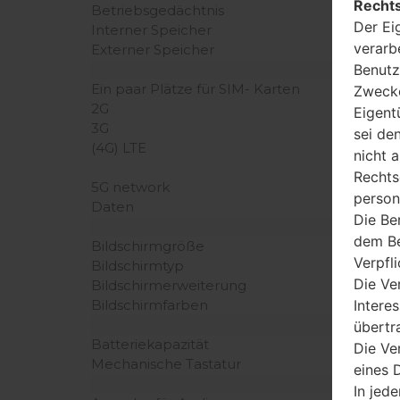
Rechts
Betriebsgedächtnis
Der Ei
Interner Speicher
verarb
Externer Speicher
Benutz
Ein paar Plätze für SIM- Karten
Zwecke
2G
Eigent
3G
sei de
(4G) LTE
nicht 
Rechts
5G network
person
Daten
Die Be
dem Be
Bildschirmgröße
Verpfl
Bildschirmtyp
Die Ve
Bildschirmerweiterung
Intere
Bildschirmfarben
übertr
Batteriekapazität
Die Ve
Mechanische Tastatur
eines D
In jede