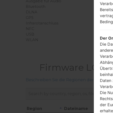
Ausgabe für Audio
Verarb
Bluetooth
Bereit
DLNA
vertra
GPS
Beding
Infrarotanschluss
NFC
USB
Der Or
WLAN
Die Da
andere
Verarb
Abhäng
Firmware LGQ7
Übertr
beinha
Beschreiben Sie die Regionen der LG-Firm
Daten 
Verarb
Die Nu
Rechts
der Eu
Region
Dateiname
erhalt