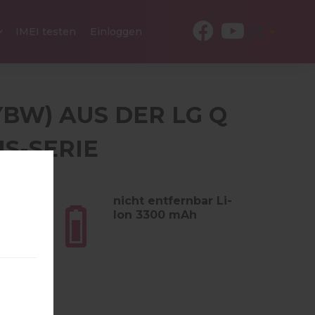
DE
IMEI testen
Einloggen
YBW) AUS DER LG Q
US-SERIE
 (6.03
nicht entfernbar Li-
Ion 3300 mAh