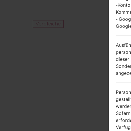
Konto
-
Kommen
Goog
-
Vergleiche
Google
Ausfüh
person
dieser
Sonder
angeze
Person
gestel
werden
Sofern
erford
Verfüg