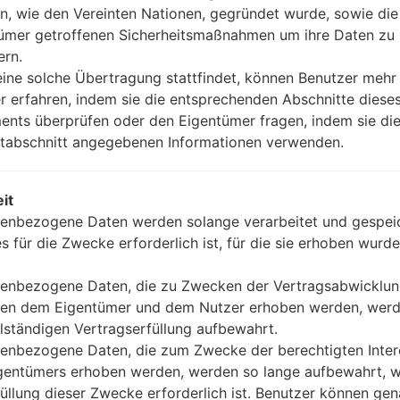
OS
n, wie den Vereinten Nationen, gegründet wurde, sowie di
K_DS_OP_1210.kdz
Android 8.x Oreo Mirror Release 
ümer getroffenen Sicherheitsmaßnahmen um ihre Daten zu
ern.
dz
Android 8.x Oreo Mirror Release 
ine solche Übertragung stattfindet, können Benutzer mehr
r erfahren, indem sie die entsprechenden Abschnitte diese
nts überprüfen oder den Eigentümer fragen, indem sie die
W_DS_OP_1210.kdz
Android 8.x Oreo Mirror Release 
tabschnitt angegebenen Informationen verwenden.
it
enbezogene Daten werden solange verarbeitet und gespeic
es für die Zwecke erforderlich ist, für die sie erhoben wurde
10YBW(LMQ710YBW) akaLG 
enbezogene Daten, die zu Zwecken der Vertragsabwicklu
en dem Eigentümer und dem Nutzer erhoben werden, werd
llständigen Vertragserfüllung aufbewahrt.
enbezogene Daten, die zum Zwecke der berechtigten Inte
gentümers erhoben werden, werden so lange aufbewahrt, w
05
MAI
füllung dieser Zwecke erforderlich ist. Benutzer können ge