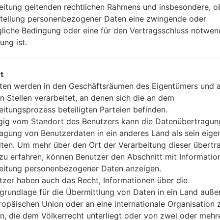
3.5mm jack
eitung geltenden rechtlichen Rahmens und insbesondere, o
Version 4.2, A2DP, LE
stellung personenbezogener Daten eine zwingende oder
Ja
gliche Bedingung oder eine für den Vertragsschluss notwen
A-GPS, GLONASS, BDS, GALI
ung ist.
Nein
Ja
USB A-GPS, GLONASS, BDS, 
t
Wi-Fi 802.11 b/g/n, Wi-Fi Dire
ten werden in den Geschäftsräumen des Eigentümers und 
n Stellen verarbeitet, an denen sich die an dem
eitungsprozess beteiligten Parteien befinden.
ig vom Standort des Benutzers kann die Datenübertragun
10YBW(LMQ710YBW) akaLG
agung von Benutzerdaten in ein anderes Land als sein eige
lten. Um mehr über den Ort der Verarbeitung dieser übert
waren
zu erfahren, können Benutzer den Abschnitt mit Informatio
eitung personenbezogener Daten anzeigen.
tzer haben auch das Recht, Informationen über die
grundlage für die Übermittlung von Daten in ein Land auße
ropäischen Union oder an eine internationale Organisation 
OS
en, die dem Völkerrecht unterliegt oder von zwei oder mehr