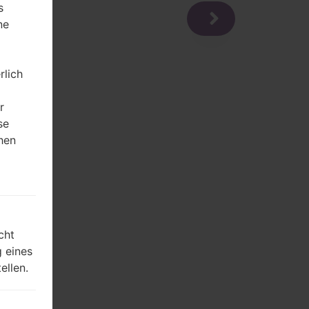
s
ne
rlich
r
se
hen
m
cht
 eines
ellen.