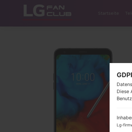
Startseite
Tel
GDP
Datens
Diese 
Benutz
Inhabe
Lg-firm