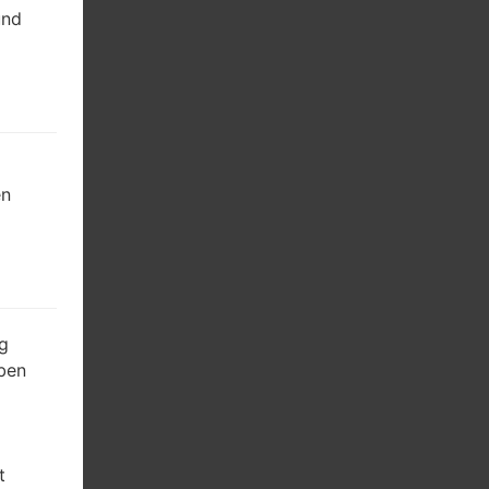
und
en
g
ben
t