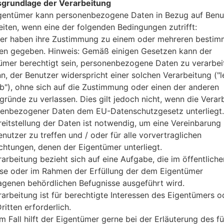
grundlage der Verarbeitung
4GB
gentümer kann personenbezogene Daten in Bezug auf Benu
64GB
eiten, wenn eine der folgenden Bedingungen zutrifft:
microSD, zu 1 TB
er haben ihre Zustimmung zu einem oder mehreren bestim
Netzwerk und Daten
2 NaNein-Sim
n gegeben. Hinweis: Gemäß einigen Gesetzen kann der
GSM 850/900/1800/1900 MH
ümer berechtigt sein, personenbezogene Daten zu verarbei
HSDPA 850/900/1900/2100 
nn, der Benutzer widerspricht einer solchen Verarbeitung ("l
LTE band 1(2100), 3(1800), 5(8
ab"), ohne sich auf die Zustimmung oder einen der anderen
39(1900), 40(2300), 41(2500)
gründe zu verlassen. Dies gilt jedoch nicht, wenn die Verar
-
enbezogener Daten dem EU-Datenschutzgesetz unterliegt.
GPRS/EDGE
reitstellung der Daten ist notwendig, um eine Vereinbarung 
Anzeige
nutzer zu treffen und / oder für alle vorvertraglichen
6.2 Zoll (~79.7% Bildschirm zu
ichtungen, denen der Eigentümer unterliegt.
IPS LCD kapazitiver Touchsc
rarbeitung bezieht sich auf eine Aufgabe, die im öffentliche
1080 x 2160 Pixel (~390 Dichte
sse oder im Rahmen der Erfüllung der dem Eigentümer
16M Farben
Batterie und Tastatur
agenen behördlichen Befugnisse ausgeführt wird.
nicht entfernbar Li-Ion 3300
rarbeitung ist für berechtigte Interessen des Eigentümers o
-
ritten erforderlich.
Interfaces
m Fall hilft der Eigentümer gerne bei der Erläuterung des fü