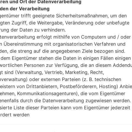
ren und Ort der Datenverarbeitung
den der Verarbeitung
gentümer trifft geeignete Sicherheitsmaßnahmen, um den
gten Zugriff, die Weitergabe, Veränderung oder unbefugte
rung der Daten zu verhindern.
tenverarbeitung erfolgt mithilfe von Computern und / oder 
in Übereinstimmung mit organisatorischen Verfahren und
GQ710YBW(LMQ710YBW) aka
en, die streng auf die angegebenen Ziele bezogen sind.
dem Eigentümer stehen die Daten in einigen Fällen einigen
Modell und seine Eigenschaften
wortlichen Personen zur Verfügung, die an diesem Adden
LGQ710YBW
gt sind (Verwaltung, Vertrieb, Marketing, Recht,
LG Q Stylus Plus
verwaltung) oder externen Parteien (z. B. technischen
Juli, 2018
leistern von Drittanbietern, Postbeförderern, Hosting) Anbiet
8.1 millimeter (0.32 Zoll)
ehmen, Kommunikationsagenturen), die vom Eigentümer
160.1 x 77.7 millimeter (6.30 x 3
nenfalls durch die Datenverarbeitung zugewiesen werden.
171 gramm (6.03 unzen)
isierte Liste dieser Parteien kann vom Eigentümer jederzeit
Android 8.x Oreo Mirror Relea
rdert werden
Ausrüstung
4x1.5GHz Cortex-A53 & 4x1.
Octa-core