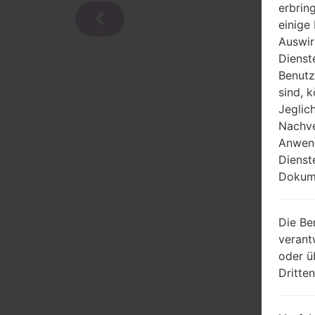
erbrin
einige
Auswir
Dienst
Benutz
sind, 
Jeglic
Nachve
Anwend
Dienst
Dokume
Die Be
verant
oder ü
Dritte