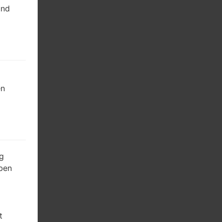
und
en
g
ben
t