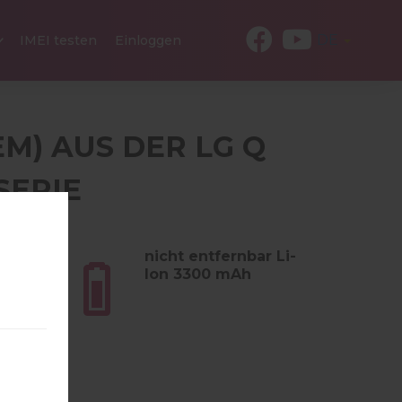
DE
IMEI testen
Einloggen
EM) AUS DER LG Q
SERIE
 (6.03
nicht entfernbar Li-
Ion 3300 mAh