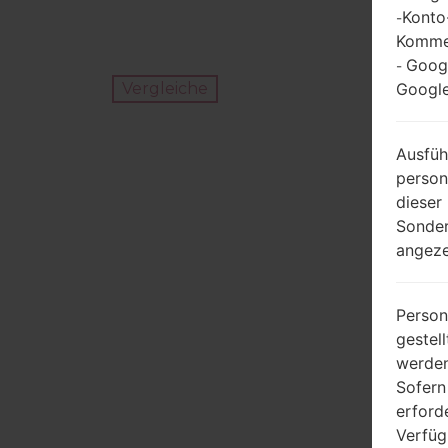
Konto
-
Kommen
Goog
-
Google
Vergleiche
Ausfüh
person
dieser
Sonder
angeze
Person
gestel
werden
Sofern
erford
Verfüg