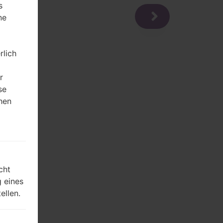
s
ne
rlich
r
se
hen
m
cht
 eines
ellen.