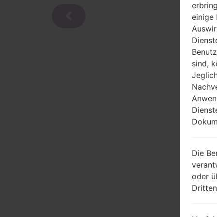
erbrin
einige
Auswir
Dienst
Benutz
sind, 
Jeglic
Nachve
Anwend
Dienst
Dokume
Die Be
verant
oder ü
Dritte