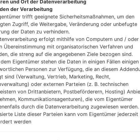
ren und Ort der Datenverarbeitung
den der Verarbeitung
gentümer trifft geeignete Sicherheitsmaßnahmen, um den
gten Zugriff, die Weitergabe, Veränderung oder unbefugte
rung der Daten zu verhindern.
tenverarbeitung erfolgt mithilfe von Computern und / oder 
in Übereinstimmung mit organisatorischen Verfahren und
n LGQ710EM(LMQ710EM) a
en, die streng auf die angegebenen Ziele bezogen sind.
dem Eigentümer stehen die Daten in einigen Fällen einigen
wortlichen Personen zur Verfügung, die an diesem Adden
Modell und seine Eigenschaften
gt sind (Verwaltung, Vertrieb, Marketing, Recht,
LGQ710EM
verwaltung) oder externen Parteien (z. B. technischen
LG Q Stylus
August, 2018
leistern von Drittanbietern, Postbeförderern, Hosting) Anbiet
8.1 millimeter (0.32 Zoll)
ehmen, Kommunikationsagenturen), die vom Eigentümer
160.1 x 77.7 millimeter (6.30 x 3
nenfalls durch die Datenverarbeitung zugewiesen werden.
171 gramm (6.03 unzen)
isierte Liste dieser Parteien kann vom Eigentümer jederzeit
Android 8.x Oreo Mirror Relea
rdert werden
Ausrüstung
4x1.5GHz Cortex-A53 & 4x1.
Octa-core