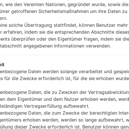
n, wie den Vereinten Nationen, gegründet wurde, sowie di
OS
_0111.kdz
Android 8.x Oreo Mirror Release 1
ümer getroffenen Sicherheitsmaßnahmen um ihre Daten zu
ern.
ine solche Übertragung stattfindet, können Benutzer mehr
P_0329.kdz
Android 8.x Oreo Mirror Release 1
r erfahren, indem sie die entsprechenden Abschnitte diese
nts überprüfen oder den Eigentümer fragen, indem sie die
P_0627.kdz
Android 8.x Oreo Mirror Release 1
tabschnitt angegebenen Informationen verwenden.
P_0916.kdz
Android 8.x Oreo Mirror Release 1
it
enbezogene Daten werden solange verarbeitet und gespeic
OP_1024.kdz
Android 8.x Oreo Mirror Release 1
es für die Zwecke erforderlich ist, für die sie erhoben wurde
P_1231.kdz
Android 8.x Oreo Mirror Release 1
enbezogene Daten, die zu Zwecken der Vertragsabwicklu
en dem Eigentümer und dem Nutzer erhoben werden, werd
P_0311.kdz
Android 8.x Oreo Mirror Release 1
llständigen Vertragserfüllung aufbewahrt.
enbezogene Daten, die zum Zwecke der berechtigten Inte
P_0522.kdz
Android 8.x Oreo Mirror Release 1
gentümers erhoben werden, werden so lange aufbewahrt, w
füllung dieser Zwecke erforderlich ist. Benutzer können ge