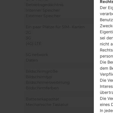
Rechts
Betriebsgedächtnis
Der Ei
Interner Speicher
verarb
Externer Speicher
Benutz
Zwecke
Ein paar Plätze für SIM- Karten
Eigent
2G
sei de
3G
(4G) LTE
nicht 
Rechts
5G network
person
Daten
Die Be
dem Be
Bildschirmgröße
Verpfl
Bildschirmtyp
Die Ve
Bildschirmerweiterung
Intere
Bildschirmfarben
übertr
Die Ve
Batteriekapazität
eines D
Mechanische Tastatur
In jede