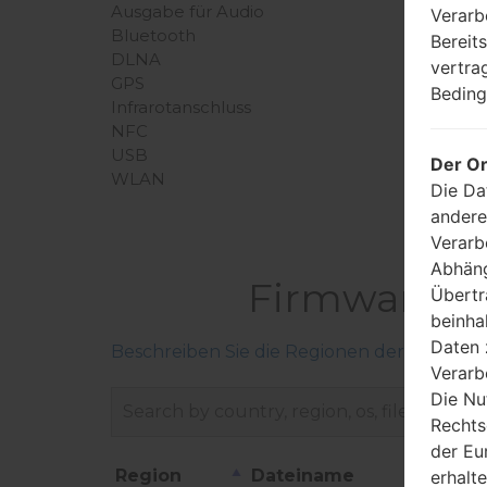
Ausgabe für Audio
Verarb
Bluetooth
Bereit
DLNA
vertra
GPS
Beding
Infrarotanschluss
NFC
USB
Der Or
WLAN
Die Da
andere
Verarb
Abhäng
Firmware L
Übertr
beinha
Daten 
Beschreiben Sie die Regionen der LG-Firm
Verarb
Die Nu
Rechts
der Eu
Region
Dateiname
erhalt