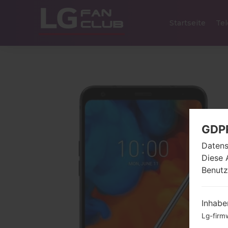
Startseite
Tel
GDP
Datens
Diese 
Benutz
Inhabe
Lg-firm