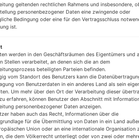
3.5mm jack
eitung geltenden rechtlichen Rahmens und insbesondere, o
Version 4.2, A2DP, LE
stellung personenbezogener Daten eine zwingende oder
Ja
gliche Bedingung oder eine für den Vertragsschluss notwen
A-GPS, GLONASS, BDS, GALI
ung ist.
Nein
Ja
USB A-GPS, GLONASS, BDS, 
t
Wi-Fi 802.11 b/g/n, Wi-Fi Dire
ten werden in den Geschäftsräumen des Eigentümers und 
n Stellen verarbeitet, an denen sich die an dem
eitungsprozess beteiligten Parteien befinden.
ig vom Standort des Benutzers kann die Datenübertragun
GQ710EM(LMQ710EM) aka
agung von Benutzerdaten in ein anderes Land als sein eige
lten. Um mehr über den Ort der Verarbeitung dieser übert
zu erfahren, können Benutzer den Abschnitt mit Informatio
waren
eitung personenbezogener Daten anzeigen.
tzer haben auch das Recht, Informationen über die
grundlage für die Übermittlung von Daten in ein Land auße
ropäischen Union oder an eine internationale Organisation 
OS
en, die dem Völkerrecht unterliegt oder von zwei oder mehr