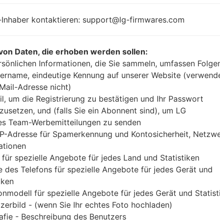
4x1.5GHz Cortex-
Android 8
A53 & 4x1.0GHz
-Inhaber kontaktieren: support@lg-firmwares.com
Mirror Rel
Cortex-A53
Mediatek MT6750
3GB
von Daten, die erhoben werden sollen:
rsönlichen Informationen, die Sie sammeln, umfassen Folge
ername, eindeutige Kennung auf unserer Website (verwend
-Mail-Adresse nicht)
Buy accessories on
il, um die Registrierung zu bestätigen und Ihr Passwort
zusetzen, und (falls Sie ein Abonnent sind), um LG
es Team-Werbemitteilungen zu senden
IP-Adresse für Spamerkennung und Kontosicherheit, Netzw
Startseite
→
Serie
→
LG Q Stylus
→
LGQ710EM
ationen
 für spezielle Angebote für jedes Land und Statistiken
 des Telefons für spezielle Angebote für jedes Gerät und
iken
onmodell für spezielle Angebote für jedes Gerät und Statist
LGQ710EM(LMQ710EM) aka
zerbild - (wenn Sie Ihr echtes Foto hochladen)
afie - Beschreibung des Benutzers