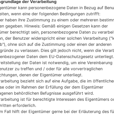
grundlage der Verarbeitung
3GB
gentümer kann personenbezogene Daten in Bezug auf Benu
32GB
eiten, wenn eine der folgenden Bedingungen zutrifft:
microSD, zu 1 TB
er haben ihre Zustimmung zu einem oder mehreren bestim
Netzwerk und Daten
n gegeben. Hinweis: Gemäß einigen Gesetzen kann der
1 NaNein-Sim
ümer berechtigt sein, personenbezogene Daten zu verarbei
GSM 850/900/1800/1900 MH
nn, der Benutzer widerspricht einer solchen Verarbeitung ("l
HSDPA 850/900/1900/2100 
LTE band 1(2100), 3(1800), 5(8
ab"), ohne sich auf die Zustimmung oder einen der anderen
39(1900), 40(2300), 41(2500)
gründe zu verlassen. Dies gilt jedoch nicht, wenn die Verar
-
enbezogener Daten dem EU-Datenschutzgesetz unterliegt.
GPRS/EDGE
reitstellung der Daten ist notwendig, um eine Vereinbarung 
Anzeige
nutzer zu treffen und / oder für alle vorvertraglichen
6.2 Zoll (~79.7% Bildschirm zu
ichtungen, denen der Eigentümer unterliegt.
IPS LCD kapazitiver Touchsc
rarbeitung bezieht sich auf eine Aufgabe, die im öffentliche
1080 x 2160 Pixel (~390 Dichte
sse oder im Rahmen der Erfüllung der dem Eigentümer
16M Farben
agenen behördlichen Befugnisse ausgeführt wird.
Batterie und Tastatur
rarbeitung ist für berechtigte Interessen des Eigentümers o
nicht entfernbar Li-Ion 3300
ritten erforderlich.
-
Interfaces
m Fall hilft der Eigentümer gerne bei der Erläuterung des fü