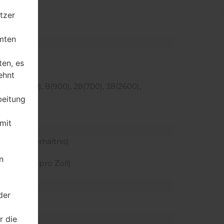
tzer
mten
ten, es
z
ehnt
MHz
50), 7(2600), 8(900), 28(700), 38(2600),
beitung
mit
 Körper Verhältnis)
reen
n
 der Pixel pro Zoll)
der
 mAh
r die