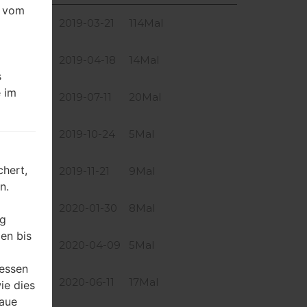
e vom
Größe
Datum
Herunterladen
2.1 GiB
2019-03-21
114Mal
2.1 GiB
2019-04-18
14Mal
s
 im
2.1 GiB
2019-07-11
20Mal
2.1 GiB
2019-10-24
5Mal
hert,
2.1 GiB
2019-11-21
9Mal
n.
2.1 GiB
2020-01-30
8Mal
ng
en bis
2.1 GiB
2020-04-09
5Mal
ressen
2.1 GiB
2020-06-11
17Mal
ie dies
naue