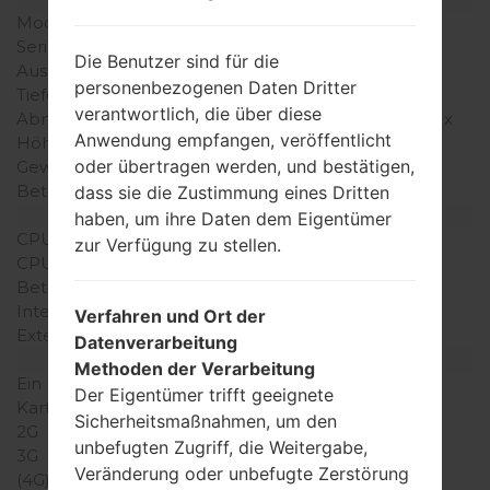
Modell
LGLB1200
Serie
LG Others
Die Benutzer sind für die
Ausgabe
Juni, 2005
personenbezogenen Daten Dritter
Tiefe
26 millimeter (1.02 Zoll)
verantwortlich, die über diese
Abmessungen (Breite /
106 x 55 millimeter (4.17 x
Anwendung empfangen, veröffentlicht
Höhe)
2.16 Zoll)
oder übertragen werden, und bestätigen,
Gewicht
164 gramm (5.78 unzen)
Betriebssystem
-
dass sie die Zustimmung eines Dritten
Ausrüstung
haben, um ihre Daten dem Eigentümer
CPU
-
zur Verfügung zu stellen.
CPU-Kerne
-
Betriebsgedächtnis
-
Interner Speicher
Verfahren und Ort der
Externer Speicher
MiniSD
Datenverarbeitung
Netzwerk und Daten
Methoden der Verarbeitung
Ein paar Plätze für SIM-
1 Mini-SIM
Der Eigentümer trifft geeignete
Karten
Sicherheitsmaßnahmen, um den
2G
-
unbefugten Zugriff, die Weitergabe,
3G
-
Veränderung oder unbefugte Zerstörung
(4G) LTE
-