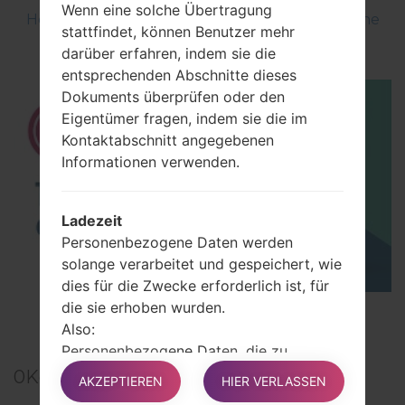
Wenn eine solche Übertragung
How to Flash Stock Firmware on LG Smartphone
stattfindet, können Benutzer mehr
using LG UP?
darüber erfahren, indem sie die
entsprechenden Abschnitte dieses
Dokuments überprüfen oder den
Eigentümer fragen, indem sie die im
Kontaktabschnitt angegebenen
Informationen verwenden.
Ladezeit
Personenbezogene Daten werden
solange verarbeitet und gespeichert, wie
dies für die Zwecke erforderlich ist, für
die sie erhoben wurden.
TOP 5 SECRET CODES for LG!
Also:
Personenbezogene Daten, die zu
Zwecken der Vertragsabwicklung
0
Kommentare
AKZEPTIEREN
HIER VERLASSEN
zwischen dem Eigentümer und dem