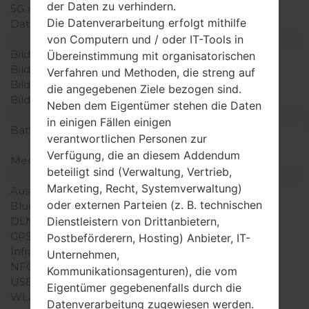
der Daten zu verhindern.
5G network
-
Die Datenverarbeitung erfolgt mithilfe
Daten
-
von Computern und / oder IT-Tools in
Anzeige
Bildschirmgröße
-
Übereinstimmung mit organisatorischen
Bildschirmtyp
TFT
Verfahren und Methoden, die streng auf
Bildschirmerweiterung
240 x 320 Pixel
die angegebenen Ziele bezogen sind.
Bildschirmfarben
256K Farben
Neben dem Eigentümer stehen die Daten
Batterie und Tastatur
in einigen Fällen einigen
Batteriekapazität
entfernbar Li-Ion 1000
verantwortlichen Personen zur
mAh
Verfügung, die an diesem Addendum
Mechanische Tastatur
Ja
beteiligt sind (Verwaltung, Vertrieb,
Interfaces
Marketing, Recht, Systemverwaltung)
Ausgabe für Audio
-
oder externen Parteien (z. B. technischen
Bluetooth
-
Dienstleistern von Drittanbietern,
DLNA
Nein
GPS
-
Postbeförderern, Hosting) Anbieter, IT-
Infrarotanschluss
Ja
Unternehmen,
NFC
Nein
Kommunikationsagenturen), die vom
USB
Ja
Eigentümer gegebenenfalls durch die
WLAN
-
Datenverarbeitung zugewiesen werden.