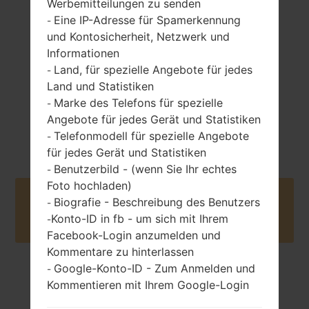
Werbemitteilungen zu senden
entfernbar Li-Ion
unzen)
1000 mAh
Eine IP-Adresse für Spamerkennung
-
und Kontosicherheit, Netzwerk und
Informationen
Land, für spezielle Angebote für jedes
-
Land und Statistiken
Marke des Telefons für spezielle
-
Angebote für jedes Gerät und Statistiken
Juni, 2005
Unknown
Telefonmodell für spezielle Angebote
-
für jedes Gerät und Statistiken
Benutzerbild - (wenn Sie Ihr echtes
-
Foto hochladen)
Buy accessories on Amazon
Biografie - Beschreibung des Benutzers
-
Konto-ID in fb - um sich mit Ihrem
-
Facebook-Login anzumelden und
Kommentare zu hinterlassen
Google-Konto-ID - Zum Anmelden und
-
Startseite
→
Serie
→
LG Others
→
LGLB1200
Kommentieren mit Ihrem Google-Login