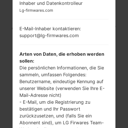
Inhaber und Datenkontrolleur
LG LB1200 (LGLB1200)
Lg-firmwares.com
AUS DER LG OTHERS-
E-Mail-Inhaber kontaktieren:
support@lg-firmwares.com
SERIE
Arten von Daten, die erhoben werden
sollen:
Die persönlichen Informationen, die Sie
sammeln, umfassen Folgendes:
-
-
Benutzername, eindeutige Kennung auf
240 x 320 Pixel
-
unserer Website (verwenden Sie Ihre E-
Mail-Adresse nicht)
- E-Mail, um die Registrierung zu
bestätigen und Ihr Passwort
zurückzusetzen, und (falls Sie ein
Abonnent sind), um LG Firwares Team-
164 gramm (5.78