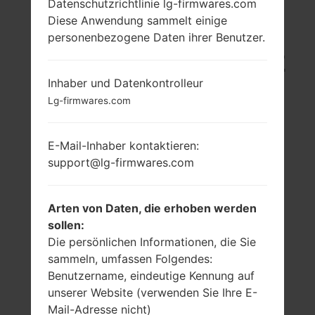
Datenschutzrichtlinie lg-firmwares.com
Diese Anwendung sammelt einige
LG L24 (LGL24) AUS
personenbezogene Daten ihrer Benutzer.
DER LG G2 ISAI-SERIE
Inhaber und Datenkontrolleur
Lg-firmwares.com
E-Mail-Inhaber kontaktieren:
5.5 in (~75%
2.5 GHz
support@lg-firmwares.com
Bildschirm zu
Qualcomm
Körper Verhältnis)
Snapdragon 801
MSM8974ACV3
1440 x 2560 Pixel
Arten von Daten, die erhoben werden
(~537 Dichte der
2GB
sollen:
Pixel pro Zoll)
Die persönlichen Informationen, die Sie
sammeln, umfassen Folgendes:
Benutzername, eindeutige Kennung auf
unserer Website (verwenden Sie Ihre E-
Mail-Adresse nicht)