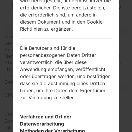
wird bereitgestellt, um dem Benutzer die
LGL24(LGL24) akaLG
erforderlichen Dienste bereitzustellen,
G2 Isai
die erforderlich sind, um andere in
diesem Dokument und in den Cookie-
Richtlinien zu ergänzen.
Modell und seine Eigenschaften
Modell
LGL24
Serie
LG G2 Isai
Die Benutzer sind für die
Ausgabe
Juli, 2014
personenbezogenen Daten Dritter
Tiefe
10.5 millimeter (0.41 Zoll)
verantwortlich, die über diese
Abmessungen (Breite /
145 x 76 millimeter (5.71 x
Anwendung empfangen, veröffentlicht
Höhe)
2.99 Zoll)
Gewicht
154 gramm (5.43 unzen)
oder übertragen werden, und bestätigen,
Betriebssystem
Android 4.4.2 (KitKat)
dass sie die Zustimmung eines Dritten
Ausrüstung
haben, um ihre Daten dem Eigentümer
CPU
2.5 GHz Qualcomm
zur Verfügung zu stellen.
Snapdragon 801
MSM8974ACV3
CPU-Kerne
Quad-core
Verfahren und Ort der
Betriebsgedächtnis
2GB
Datenverarbeitung
Interner Speicher
32GB
Methoden der Verarbeitung