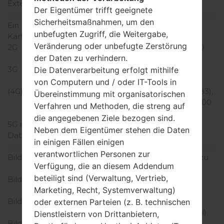
Externer Speicher
MicroSD, zu 128 GB
Der Eigentümer trifft geeignete
Netzwerk und Daten
Sicherheitsmaßnahmen, um den
Ein paar Plätze für SIM-
1 Micro-SIM
unbefugten Zugriff, die Weitergabe,
Karten
Veränderung oder unbefugte Zerstörung
2G
GSM 850/900/1800/1900
der Daten zu verhindern.
MHz
3G
HSDPA 850/1900/2100
Die Datenverarbeitung erfolgt mithilfe
MHz
von Computern und / oder IT-Tools in
(4G) LTE
LTE2100 (B1), LTE1800 (B3),
Übereinstimmung mit organisatorischen
LTE800 (B18), TD-LTE2500
Verfahren und Methoden, die streng auf
(B41)
die angegebenen Ziele bezogen sind.
5G network
-
Neben dem Eigentümer stehen die Daten
Daten
GPRS/EDGE
in einigen Fällen einigen
Anzeige
verantwortlichen Personen zur
Bildschirmgröße
5.5 in (~75% Bildschirm zu
Verfügung, die an diesem Addendum
Körper Verhältnis)
beteiligt sind (Verwaltung, Vertrieb,
Bildschirmtyp
IPS LCD kapazitiver
Marketing, Recht, Systemverwaltung)
Touchscreen
Bildschirmerweiterung
1440 x 2560 Pixel (~537
oder externen Parteien (z. B. technischen
Dichte der Pixel pro Zoll)
Dienstleistern von Drittanbietern,
Bildschirmfarben
16M Farben