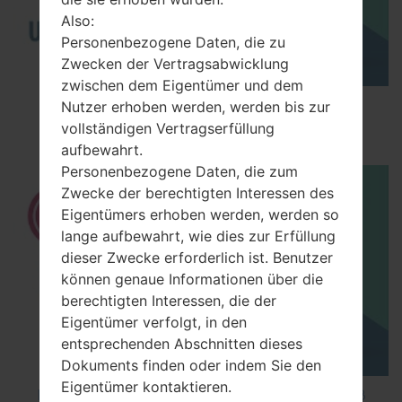
Also:
Personenbezogene Daten, die zu
Zwecken der Vertragsabwicklung
zwischen dem Eigentümer und dem
How to Enable Developer Options & USB
Nutzer erhoben werden, werden bis zur
Debugging on LG ?
vollständigen Vertragserfüllung
aufbewahrt.
Personenbezogene Daten, die zum
Zwecke der berechtigten Interessen des
Eigentümers erhoben werden, werden so
lange aufbewahrt, wie dies zur Erfüllung
dieser Zwecke erforderlich ist. Benutzer
können genaue Informationen über die
berechtigten Interessen, die der
Eigentümer verfolgt, in den
entsprechenden Abschnitten dieses
Dokuments finden oder indem Sie den
Eigentümer kontaktieren.
How to Factory Reset through code on LG K8