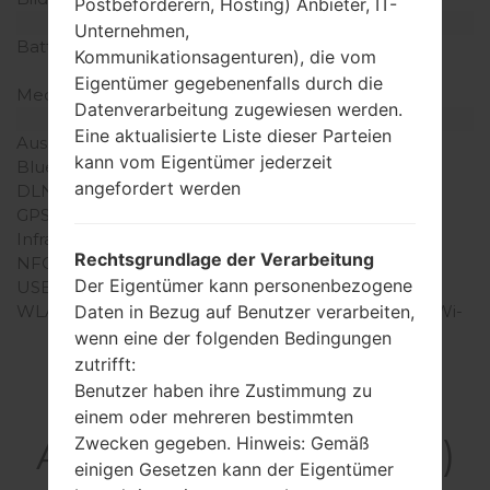
Postbeförderern, Hosting) Anbieter, IT-
Batterie und Tastatur
Unternehmen,
Batteriekapazität
nicht entfernbar Li-Po
Kommunikationsagenturen), die vom
3000 mAh
Eigentümer gegebenenfalls durch die
Mechanische Tastatur
-
Datenverarbeitung zugewiesen werden.
Interfaces
Eine aktualisierte Liste dieser Parteien
Ausgabe für Audio
3.5mm jack
kann vom Eigentümer jederzeit
Bluetooth
Version 4.0
angefordert werden
DLNA
Ja
GPS
A-GPS, GLONASS
Infrarotanschluss
Ja
Rechtsgrundlage der Verarbeitung
NFC
Ja
Der Eigentümer kann personenbezogene
USB
microUSB 2.0
Daten in Bezug auf Benutzer verarbeiten,
WLAN
Wi-Fi 802.11 a/b/g/n/ac, Wi-
Fi Direct
wenn eine der folgenden Bedingungen
zutrifft:
Benutzer haben ihre Zustimmung zu
einem oder mehreren bestimmten
Artikel LGL24(LGL24)
Zwecken gegeben. Hinweis: Gemäß
einigen Gesetzen kann der Eigentümer