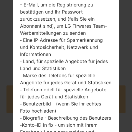
- E-Mail, um die Registrierung zu
154 gramm (5.43
bestätigen und Ihr Passwort
nicht entfernbar
unzen)
Li-Po 3000 mAh
zurückzusetzen, und (falls Sie ein
Abonnent sind), um LG Firwares Team-
Werbemitteilungen zu senden
Eine IP-Adresse für Spamerkennung
-
und Kontosicherheit, Netzwerk und
Informationen
Land, für spezielle Angebote für jedes
Juli, 2014
-
Unknown
Land und Statistiken
Marke des Telefons für spezielle
-
Angebote für jedes Gerät und Statistiken
Telefonmodell für spezielle Angebote
-
Buy accessories on Amazon
für jedes Gerät und Statistiken
Benutzerbild - (wenn Sie Ihr echtes
-
Foto hochladen)
Biografie - Beschreibung des Benutzers
-
Konto-ID in fb - um sich mit Ihrem
-
Startseite
→
Serie
→
LG G2 Isai
→
LGL24
Facebook-Login anzumelden und