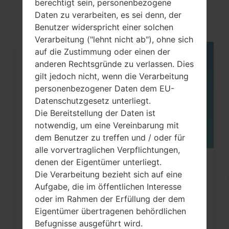
akaLG G2 Isai
berechtigt sein, personenbezogene
Daten zu verarbeiten, es sei denn, der
Benutzer widerspricht einer solchen
Verarbeitung ("lehnt nicht ab"), ohne sich
auf die Zustimmung oder einen der
05
anderen Rechtsgründe zu verlassen. Dies
MAI
gilt jedoch nicht, wenn die Verarbeitung
personenbezogener Daten dem EU-
Datenschutzgesetz unterliegt.
Die Bereitstellung der Daten ist
notwendig, um eine Vereinbarung mit
dem Benutzer zu treffen und / oder für
alle vorvertraglichen Verpflichtungen,
denen der Eigentümer unterliegt.
Wie kann ich auf LG G3, G4, G5, G7
Die Verarbeitung bezieht sich auf eine
und ähnlichen Serien...
Aufgabe, die im öffentlichen Interesse
oder im Rahmen der Erfüllung der dem
Eigentümer übertragenen behördlichen
Befugnisse ausgeführt wird.