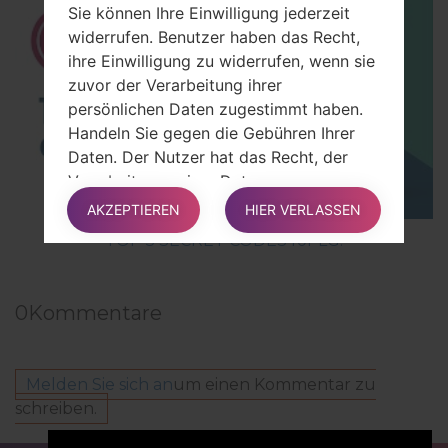
Sie können Ihre Einwilligung jederzeit
widerrufen. Benutzer haben das Recht,
ihre Einwilligung zu widerrufen, wenn sie
zuvor der Verarbeitung ihrer
persönlichen Daten zugestimmt haben.
Handeln Sie gegen die Gebühren Ihrer
Daten. Der Nutzer hat das Recht, der
Verarbeitung seiner Daten zu
widersprechen, wenn die Verarbeitung
AKZEPTIEREN
HIER VERLASSEN
aus anderen rechtlichen Gründen erfolgt,
TOP 5 SECRET CODES for LG!
mit Ausnahme der Zustimmung.
Ausführlichere Informationen finden Sie
in den folgenden Abschnitten.
0
Kommentare
Zugriff auf Ihre Daten haben.
Melden Sie sich an
um einen Kommentar zu
Benutzer haben das Recht, Informationen
schreiben.
darüber zu erhalten, ob die Daten vom
Eigentümer gehandhabt werden, und