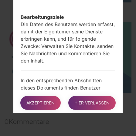
How to Hard Reset on LG G5 H850?
Bearbeitungsziele
Die Daten des Benutzers werden erfasst,
damit der Eigentümer seine Dienste
erbringen kann, und für folgende
Zwecke: Verwalten Sie Kontakte, senden
Sie Nachrichten und kommentieren Sie
den Inhalt.
In den entsprechenden Abschnitten
dieses Dokuments finden Benutzer
zusätzliche detaillierte Informationen
TOP 5 SECRET CODES for LG!
zum Zweck der Verarbeitung und die für
AKZEPTIEREN
HIER VERLASSEN
jedes Ziel verwendeten spezifischen
persönlichen Daten.
0
Kommentare