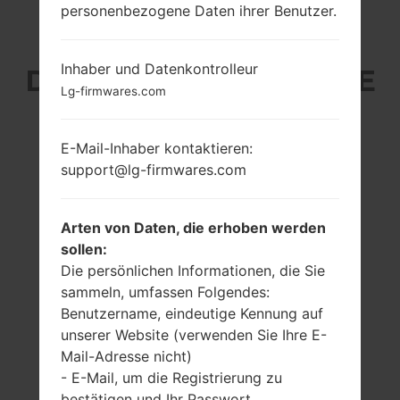
personenbezogene Daten ihrer Benutzer.
LG L21G (LGL21G) AUS
Inhaber und Datenkontrolleur
DER LG DESTINY-SERIE
Lg-firmwares.com
E-Mail-Inhaber kontaktieren:
support@lg-firmwares.com
4.5 in (~66%
1.2 GHz Qualcomm
Bildschirm zu
Snapdragon 410
Arten von Daten, die erhoben werden
Körper Verhältnis)
MSM8216
sollen:
480 x 854 Pixel
1GB
Die persönlichen Informationen, die Sie
(~218 Dichte der
sammeln, umfassen Folgendes:
Pixel pro Zoll)
Benutzername, eindeutige Kennung auf
unserer Website (verwenden Sie Ihre E-
Mail-Adresse nicht)
- E-Mail, um die Registrierung zu
bestätigen und Ihr Passwort