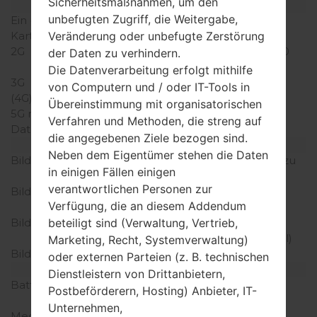
Sicherheitsmaßnahmen, um den
Netzwerk und Daten
unbefugten Zugriff, die Weitergabe,
Ein paar Plätze für SIM-
1 Micro-SIM
Karten
Veränderung oder unbefugte Zerstörung
2G
GSM 850/900/1800/1900
der Daten zu verhindern.
MHz
Die Datenverarbeitung erfolgt mithilfe
3G
HSDPA 850/1900 MHz
von Computern und / oder IT-Tools in
(4G) LTE
-
Übereinstimmung mit organisatorischen
5G network
-
Verfahren und Methoden, die streng auf
Daten
GPRS/EDGE
die angegebenen Ziele bezogen sind.
Anzeige
Neben dem Eigentümer stehen die Daten
Bildschirmgröße
4.5 in (~66% Bildschirm zu
in einigen Fällen einigen
Körper Verhältnis)
verantwortlichen Personen zur
Bildschirmtyp
IPS LCD kapazitiver
Verfügung, die an diesem Addendum
Touchscreen
Bildschirmerweiterung
480 x 854 Pixel (~218
beteiligt sind (Verwaltung, Vertrieb,
Dichte der Pixel pro Zoll)
Marketing, Recht, Systemverwaltung)
Bildschirmfarben
16M Farben
oder externen Parteien (z. B. technischen
Batterie und Tastatur
Dienstleistern von Drittanbietern,
Batteriekapazität
entfernbar Li-Ion 1900
Postbeförderern, Hosting) Anbieter, IT-
mAh
Unternehmen,
Mechanische Tastatur
-