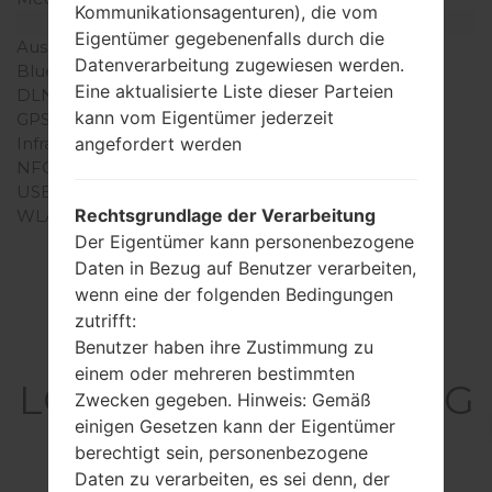
Kommunikationsagenturen), die vom
Interfaces
Eigentümer gegebenenfalls durch die
Ausgabe für Audio
3.5mm jack
Datenverarbeitung zugewiesen werden.
Bluetooth
Version 4.1, A2DP
Eine aktualisierte Liste dieser Parteien
DLNA
Nein
kann vom Eigentümer jederzeit
GPS
A-GPS, GLONASS
Infrarotanschluss
Nein
angefordert werden
NFC
Nein
USB
microUSB 2.0
Rechtsgrundlage der Verarbeitung
WLAN
Wi-Fi802.11b/g/n, Wi-Fi
Direct
Der Eigentümer kann personenbezogene
Daten in Bezug auf Benutzer verarbeiten,
wenn eine der folgenden Bedingungen
zutrifft:
Artikel
Benutzer haben ihre Zustimmung zu
einem oder mehreren bestimmten
LGL21G(LGL21G) akaLG
Zwecken gegeben. Hinweis: Gemäß
Destiny
einigen Gesetzen kann der Eigentümer
berechtigt sein, personenbezogene
Daten zu verarbeiten, es sei denn, der