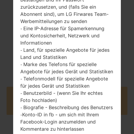
zurückzusetzen, und (falls Sie ein
139 gramm (4.9
entfernbar Li-Ion
Abonnent sind), um LG Firwares Team-
unzen)
1900 mAh
Werbemitteilungen zu senden
Eine IP-Adresse für Spamerkennung
-
und Kontosicherheit, Netzwerk und
Informationen
Land, für spezielle Angebote für jedes
-
Land und Statistiken
September, 2015
Marke des Telefons für spezielle
-
Unknown
Angebote für jedes Gerät und Statistiken
Telefonmodell für spezielle Angebote
-
für jedes Gerät und Statistiken
Benutzerbild - (wenn Sie Ihr echtes
-
Buy accessories on Amazon
Foto hochladen)
Biografie - Beschreibung des Benutzers
-
Konto-ID in fb - um sich mit Ihrem
-
Facebook-Login anzumelden und
Kommentare zu hinterlassen
Startseite
→
Serie
→
LG Destiny
→
LGL21G