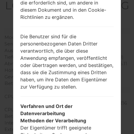
LGL21G(LGL21G) akaLG
die erforderlich sind, um andere in
diesem Dokument und in den Cookie-
Destiny
Richtlinien zu ergänzen.
Modell und seine Eigenschaften
Die Benutzer sind für die
Modell
LGL21G
personenbezogenen Daten Dritter
Serie
LG Destiny
Ausgabe
September, 2015
verantwortlich, die über diese
Tiefe
10.9 millimeter (0.43 Zoll)
Anwendung empfangen, veröffentlicht
Abmessungen (Breite /
129.9 x 64.9 millimeter (5.11
oder übertragen werden, und bestätigen,
Höhe)
x 2.56 Zoll)
dass sie die Zustimmung eines Dritten
Gewicht
139 gramm (4.9 unzen)
haben, um ihre Daten dem Eigentümer
Betriebssystem
Android 5.0.1 (Lollipop)
zur Verfügung zu stellen.
Ausrüstung
CPU
1.2 GHz Qualcomm
Snapdragon 410 MSM8216
Verfahren und Ort der
CPU-Kerne
Quad-core
Datenverarbeitung
Betriebsgedächtnis
1GB
Methoden der Verarbeitung
Interner Speicher
8GB
Der Eigentümer trifft geeignete
Externer Speicher
MicroSD, zu 32 GB