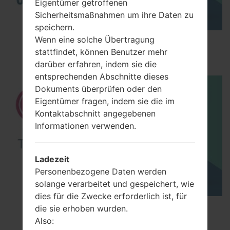
Eigentümer getroffenen
Sicherheitsmaßnahmen um ihre Daten zu
speichern.
Wenn eine solche Übertragung
How to Enable Developer Options & USB
stattfindet, können Benutzer mehr
Debugging on LG ?
darüber erfahren, indem sie die
entsprechenden Abschnitte dieses
Dokuments überprüfen oder den
Eigentümer fragen, indem sie die im
Kontaktabschnitt angegebenen
Informationen verwenden.
Ladezeit
Personenbezogene Daten werden
solange verarbeitet und gespeichert, wie
dies für die Zwecke erforderlich ist, für
How to Factory Reset through menu on LG
die sie erhoben wurden.
Optimus Vu 2 F200S?
Also: