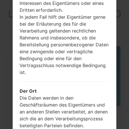
Artikel
Interessen des Eigentümers oder eines
Dritten erforderlich.
LGKS360GO(LGKS360
In jedem Fall hilft der Eigentümer gerne
GO)
bei der Erläuterung des für die
Verarbeitung geltenden rechtlichen
Rahmens und insbesondere, ob die
Bereitstellung personenbezogener Daten
eine zwingende oder vertragliche
05
Bedingung oder eine für den
MAI
Vertragsschluss notwendige Bedingung
ist.
Der Ort
Die Daten werden in den
Geschäftsräumen des Eigentümers und
an anderen Stellen verarbeitet, an denen
Wie kann man die
sich die an dem Verarbeitungsprozess
Werkseinstellungen durch Code au
beteiligten Parteien befinden.