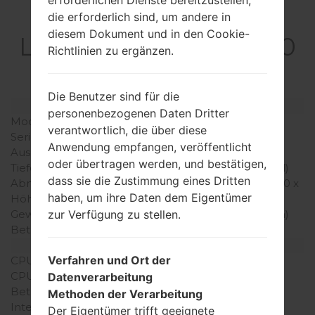
Spezifikation
die erforderlich sind, um andere in
diesem Dokument und in den Cookie-
LGKS360GO(LGKS360
Richtlinien zu ergänzen.
GO)
Die Benutzer sind für die
Modell und seine Eigenschaften
personenbezogenen Daten Dritter
Modell
LGKS360GO
verantwortlich, die über diese
Serie
LG Others
Anwendung empfangen, veröffentlicht
Ausgabe
Juli, 2008
oder übertragen werden, und bestätigen,
Tiefe
16.8 millimeter (0.66 Zoll)
dass sie die Zustimmung eines Dritten
Abmessungen (Breite /
101.5 x 51 millimeter (4.00 x
haben, um ihre Daten dem Eigentümer
Höhe)
2.01 Zoll)
zur Verfügung zu stellen.
Gewicht
111.5 gramm (3.92 unzen)
Betriebssystem
-
Ausrüstung
Verfahren und Ort der
CPU
-
CPU-Kerne
-
Datenverarbeitung
Betriebsgedächtnis
-
Methoden der Verarbeitung
Interner Speicher
64MB
Der Eigentümer trifft geeignete