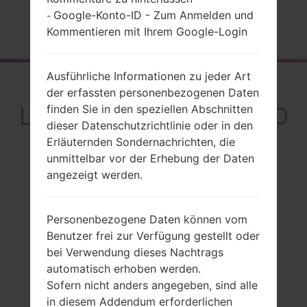
Google-Konto-ID - Zum Anmelden und
-
Startseite
→
Serie
→
LG Others
→
LGKS360GO
Kommentieren mit Ihrem Google-Login
Ausführliche Informationen zu jeder Art
Rückblick
der erfassten personenbezogenen Daten
LGKS360GO(LGKS360
finden Sie in den speziellen Abschnitten
dieser Datenschutzrichtlinie oder in den
GO)
Erläuternden Sondernachrichten, die
unmittelbar vor der Erhebung der Daten
angezeigt werden.
Vergleiche
Personenbezogene Daten können vom
Benutzer frei zur Verfügung gestellt oder
bei Verwendung dieses Nachtrags
automatisch erhoben werden.
Sofern nicht anders angegeben, sind alle
in diesem Addendum erforderlichen