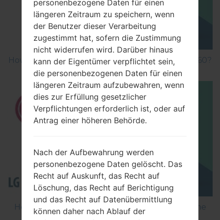
personenbezogene Daten für einen
längeren Zeitraum zu speichern, wenn
der Benutzer dieser Verarbeitung
zugestimmt hat, sofern die Zustimmung
nicht widerrufen wird. Darüber hinaus
How to Factory Reset through menu on LG KS360?
kann der Eigentümer verpflichtet sein,
die personenbezogenen Daten für einen
längeren Zeitraum aufzubewahren, wenn
dies zur Erfüllung gesetzlicher
Verpflichtungen erforderlich ist, oder auf
Antrag einer höheren Behörde.
Nach der Aufbewahrung werden
personenbezogene Daten gelöscht. Das
Recht auf Auskunft, das Recht auf
Löschung, das Recht auf Berichtigung
und das Recht auf Datenübermittlung
How to Flash Stock Firmware on LG Smartphone
können daher nach Ablauf der
using LG Flash Tool 2014?