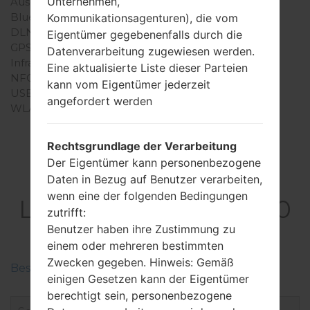
Unternehmen,
Ausgabe für Audio
-
Bluetooth
USB 2.0, A2DP
Kommunikationsagenturen), die vom
DLNA
Nein
Eigentümer gegebenenfalls durch die
GPS
-
Datenverarbeitung zugewiesen werden.
Infrarotanschluss
Nein
Eine aktualisierte Liste dieser Parteien
NFC
Nein
kann vom Eigentümer jederzeit
USB
USB 2.0
angefordert werden
WLAN
-
Rechtsgrundlage der Verarbeitung
Der Eigentümer kann personenbezogene
Firmware
Daten in Bezug auf Benutzer verarbeiten,
wenn eine der folgenden Bedingungen
LGKS360GO(LGKS360
zutrifft:
GO)
Benutzer haben ihre Zustimmung zu
einem oder mehreren bestimmten
Zwecken gegeben. Hinweis: Gemäß
Beschreiben Sie die Regionen der LG-Firmwaren
einigen Gesetzen kann der Eigentümer
berechtigt sein, personenbezogene