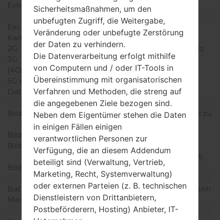
Externer Speicher
microSD, zu 4 GB
Sicherheitsmaßnahmen, um den
Netzwerk und Daten
unbefugten Zugriff, die Weitergabe,
Ein paar Plätze für SIM-
1 Mini-SIM
Veränderung oder unbefugte Zerstörung
Karten
der Daten zu verhindern.
2G
GSM 900/1800/1900 MHz
Die Datenverarbeitung erfolgt mithilfe
3G
-
von Computern und / oder IT-Tools in
(4G) LTE
-
Übereinstimmung mit organisatorischen
5G network
-
Verfahren und Methoden, die streng auf
Daten
GPRS/EDGE
Anzeige
die angegebenen Ziele bezogen sind.
Bildschirmgröße
2.4 in (~34.5% Bildschirm zu
Neben dem Eigentümer stehen die Daten
Körper Verhältnis)
in einigen Fällen einigen
Bildschirmtyp
TFT
verantwortlichen Personen zur
Bildschirmerweiterung
240 x 320 Pixel (~167
Verfügung, die an diesem Addendum
Dichte der Pixel pro Zoll)
beteiligt sind (Verwaltung, Vertrieb,
Bildschirmfarben
256K Farben
Marketing, Recht, Systemverwaltung)
Batterie und Tastatur
oder externen Parteien (z. B. technischen
Batteriekapazität
entfernbar Li-Ion 800 mAh
Dienstleistern von Drittanbietern,
Mechanische Tastatur
QWERTY
Postbeförderern, Hosting) Anbieter, IT-
Interfaces