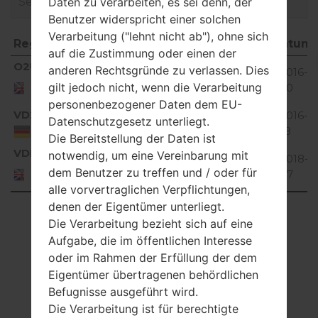
Daten zu verarbeiten, es sei denn, der
Benutzer widerspricht einer solchen
Verarbeitung ("lehnt nicht ab"), ohne sich
Region
Dateiname
OS
Größe
Datum
auf die Zustimmung oder einen der
Region
Dateiname
OS
Größe
Datu
O2U
anderen Rechtsgründe zu verlassen. Dies
V10C_00.kdz
2016-12
Unknown
36.2 MiB
United
gilt jedoch nicht, wenn die Verarbeitung
20
Kingdom
personenbezogener Daten dem EU-
VD2
V10C_00.kdz
34.35
2016-1
Datenschutzgesetz unterliegt.
Unknown
MiB
18
Germany
Die Bereitstellung der Daten ist
VDF
notwendig, um eine Vereinbarung mit
V10B_03.kdz
33.96
2018-0
Unknown
United
dem Benutzer zu treffen und / oder für
MiB
07
Kingdom
alle vorvertraglichen Verpflichtungen,
denen der Eigentümer unterliegt.
Showing 1 to 3 of 3 entries
Die Verarbeitung bezieht sich auf eine
Aufgabe, die im öffentlichen Interesse
Previous
1
Next
oder im Rahmen der Erfüllung der dem
Eigentümer übertragenen behördlichen
Befugnisse ausgeführt wird.
Die Verarbeitung ist für berechtigte