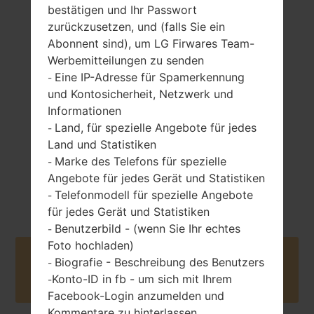
bestätigen und Ihr Passwort
zurückzusetzen, und (falls Sie ein
Abonnent sind), um LG Firwares Team-
111.5 gramm (3.92
Werbemitteilungen zu senden
entfernbar Li-Ion
unzen)
800 mAh
Eine IP-Adresse für Spamerkennung
-
und Kontosicherheit, Netzwerk und
Informationen
Land, für spezielle Angebote für jedes
-
Land und Statistiken
Marke des Telefons für spezielle
-
Angebote für jedes Gerät und Statistiken
Juli, 2008
Unknown
Telefonmodell für spezielle Angebote
-
für jedes Gerät und Statistiken
Benutzerbild - (wenn Sie Ihr echtes
-
Foto hochladen)
Buy accessories on Amazon
Biografie - Beschreibung des Benutzers
-
Konto-ID in fb - um sich mit Ihrem
-
Facebook-Login anzumelden und
Kommentare zu hinterlassen