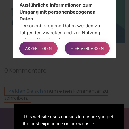
Ausführliche Informationen zum
Umgang mit personenbezogenen
Daten
Personenbezogene Daten werden zu
folgenden Zwecken und zur Nutzung
solcher Dienste erhoben:
Inhalt kommentieren
AKZEPTIEREN
HIER VERLASSEN
TOP 5 SECRET CODES for LG!
Verwalten Sie Kontakte und senden Sie
Nachrichten
0
Kommentare
Rechte der Benutzer
Benutzer können bestimmte Rechte in
Melden Sie sich an
um einen Kommentar zu
Bezug auf ihre vom Inhaber
schreiben.
verarbeiteten Daten verwenden.
FÜR BLOGGER
NACHRICHTEN
VERGLEICHE
This website uses cookies to ensure you get
Benutzer haben insbesondere das Recht:
KONTAKTE
VERTRAULICHKEIT
the best experience on our website.
Sie können Ihre Einwilligung jederzeit
NUTZUNGSBEDINGUNGEN