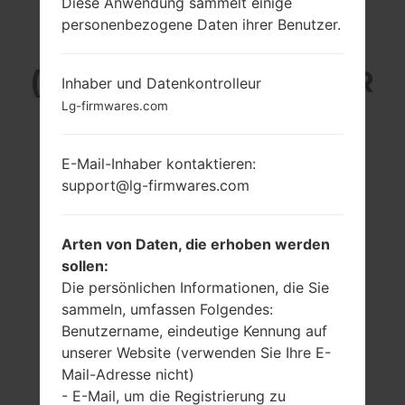
Diese Anwendung sammelt einige
personenbezogene Daten ihrer Benutzer.
LG KS360GO
(LGKS360GO) AUS DER
Inhaber und Datenkontrolleur
Lg-firmwares.com
LG OTHERS-SERIE
E-Mail-Inhaber kontaktieren:
support@lg-firmwares.com
Arten von Daten, die erhoben werden
2.4 in (~34.5%
-
Bildschirm zu
sollen:
-
Körper Verhältnis)
Die persönlichen Informationen, die Sie
240 x 320 Pixel
sammeln, umfassen Folgendes:
(~167 Dichte der
Benutzername, eindeutige Kennung auf
Pixel pro Zoll)
unserer Website (verwenden Sie Ihre E-
Mail-Adresse nicht)
- E-Mail, um die Registrierung zu