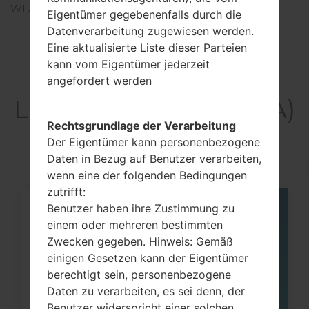
WLAN
-
Eigentümer gegebenenfalls durch die
Datenverarbeitung zugewiesen werden.
Eine aktualisierte Liste dieser Parteien
kann vom Eigentümer jederzeit
Artikel
angefordert werden
LGKE850A(LGKE850A)
Rechtsgrundlage der Verarbeitung
akaLG Prada
Der Eigentümer kann personenbezogene
Daten in Bezug auf Benutzer verarbeiten,
wenn eine der folgenden Bedingungen
zutrifft:
Benutzer haben ihre Zustimmung zu
05
MAI
einem oder mehreren bestimmten
Zwecken gegeben. Hinweis: Gemäß
einigen Gesetzen kann der Eigentümer
berechtigt sein, personenbezogene
Daten zu verarbeiten, es sei denn, der
Benutzer widerspricht einer solchen