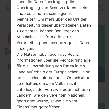
kann die Datenübertragung die
LGKE850A(LGKE850A)
Übertragung von Benutzerdaten in ein
akaLG Prada
anderes Land als sein eigenes
beinhalten. Um mehr über den Ort der
Verarbeitung dieser übertragenen Daten
zu erfahren, können Benutzer den
Abschnitt mit Informationen zur
Verarbeitung personenbezogener Daten
anzeigen.
Die Nutzer haben auch das Recht,
Informationen über die Rechtsgrundlage
für die Übermittlung von Daten in ein
Land außerhalb der Europäischen Union
oder an eine internationale Organisation
zu erhalten, die dem Völkerrecht
How to Enable Developer Options & USB
unterliegt oder von zwei oder mehreren
Debugging on LG ?
Ländern, wie den Vereinten Nationen,
gegründet wurde, sowie die vom
Eigentümer getroffenen