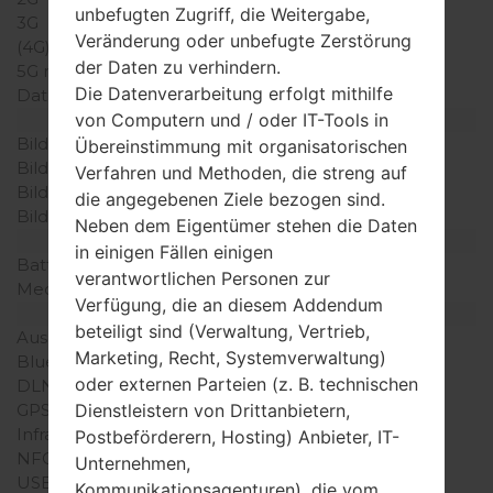
unbefugten Zugriff, die Weitergabe,
3G
-
Veränderung oder unbefugte Zerstörung
(4G) LTE
-
der Daten zu verhindern.
5G network
-
Die Datenverarbeitung erfolgt mithilfe
Daten
-
von Computern und / oder IT-Tools in
Anzeige
Bildschirmgröße
-
Übereinstimmung mit organisatorischen
Bildschirmtyp
-
Verfahren und Methoden, die streng auf
Bildschirmerweiterung
-
die angegebenen Ziele bezogen sind.
Bildschirmfarben
-
Neben dem Eigentümer stehen die Daten
Batterie und Tastatur
in einigen Fällen einigen
Batteriekapazität
-
verantwortlichen Personen zur
Mechanische Tastatur
-
Verfügung, die an diesem Addendum
Interfaces
beteiligt sind (Verwaltung, Vertrieb,
Ausgabe für Audio
-
Marketing, Recht, Systemverwaltung)
Bluetooth
-
oder externen Parteien (z. B. technischen
DLNA
-
Dienstleistern von Drittanbietern,
GPS
-
Infrarotanschluss
-
Postbeförderern, Hosting) Anbieter, IT-
NFC
-
Unternehmen,
USB
-
Kommunikationsagenturen), die vom