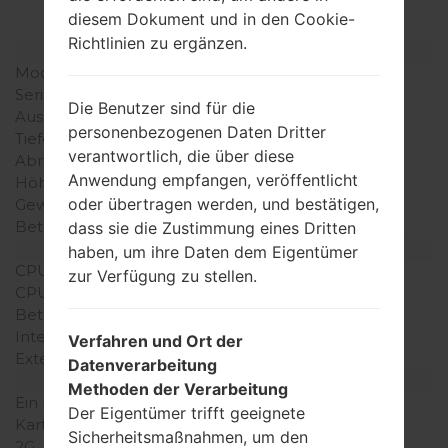
akaLG Prada
diesem Dokument und in den Cookie-
Richtlinien zu ergänzen.
Modell und seine Eigenschaften
Modell
LGKE850A
Serie
LG Prada
Die Benutzer sind für die
Ausgabe
-
personenbezogenen Daten Dritter
Tiefe
-
verantwortlich, die über diese
Abmessungen (Breite /
-
Anwendung empfangen, veröffentlicht
Höhe)
oder übertragen werden, und bestätigen,
Gewicht
-
Betriebssystem
-
dass sie die Zustimmung eines Dritten
Ausrüstung
haben, um ihre Daten dem Eigentümer
CPU
-
zur Verfügung zu stellen.
CPU-Kerne
-
Betriebsgedächtnis
-
Interner Speicher
-
Verfahren und Ort der
Externer Speicher
-
Datenverarbeitung
Netzwerk und Daten
Methoden der Verarbeitung
Ein paar Plätze für SIM-
-
Der Eigentümer trifft geeignete
Karten
Sicherheitsmaßnahmen, um den
2G
-