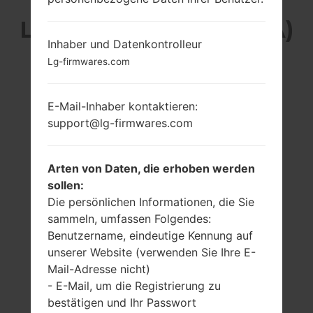
LG KE850A (LGKE850A)
Inhaber und Datenkontrolleur
AUS DER LG PRADA-
Lg-firmwares.com
SERIE
E-Mail-Inhaber kontaktieren:
support@lg-firmwares.com
Arten von Daten, die erhoben werden
sollen:
-
-
Die persönlichen Informationen, die Sie
-
-
sammeln, umfassen Folgendes:
Benutzername, eindeutige Kennung auf
unserer Website (verwenden Sie Ihre E-
Mail-Adresse nicht)
- E-Mail, um die Registrierung zu
bestätigen und Ihr Passwort
-