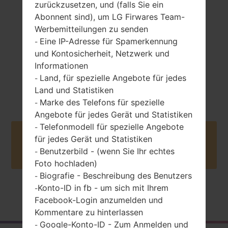
-
zurückzusetzen, und (falls Sie ein
Abonnent sind), um LG Firwares Team-
Werbemitteilungen zu senden
Eine IP-Adresse für Spamerkennung
-
und Kontosicherheit, Netzwerk und
Informationen
Land, für spezielle Angebote für jedes
-
-
Unknown
Land und Statistiken
Marke des Telefons für spezielle
-
Angebote für jedes Gerät und Statistiken
Telefonmodell für spezielle Angebote
-
Buy accessories on Amazon
für jedes Gerät und Statistiken
Benutzerbild - (wenn Sie Ihr echtes
-
Foto hochladen)
Biografie - Beschreibung des Benutzers
-
Konto-ID in fb - um sich mit Ihrem
-
Startseite
→
Serie
→
LG Prada
→
LGKE850A
Facebook-Login anzumelden und
Kommentare zu hinterlassen
Google-Konto-ID - Zum Anmelden und
-