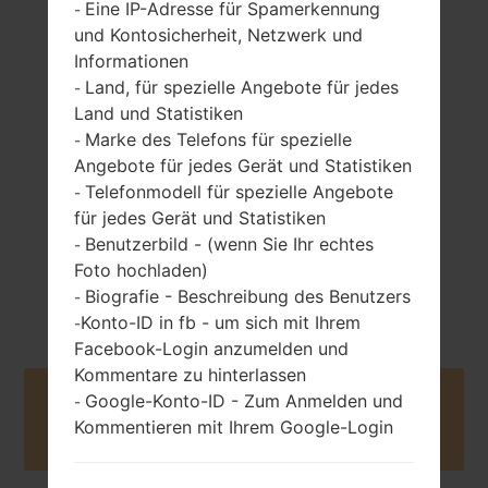
Eine IP-Adresse für Spamerkennung
-
und Kontosicherheit, Netzwerk und
Informationen
110 gramm (3.88
Land, für spezielle Angebote für jedes
-
entfernbar Li-Ion
unzen)
Land und Statistiken
1000 mAh
Marke des Telefons für spezielle
-
Angebote für jedes Gerät und Statistiken
Telefonmodell für spezielle Angebote
-
für jedes Gerät und Statistiken
Benutzerbild - (wenn Sie Ihr echtes
-
Foto hochladen)
Mai, 2008
Unknown
Biografie - Beschreibung des Benutzers
-
Konto-ID in fb - um sich mit Ihrem
-
Facebook-Login anzumelden und
Kommentare zu hinterlassen
Google-Konto-ID - Zum Anmelden und
Buy accessories on Amazon
-
Kommentieren mit Ihrem Google-Login