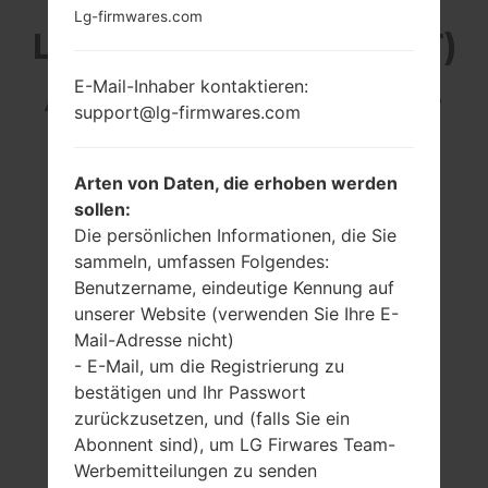
Lg-firmwares.com
LG HB620T (LGHB620T)
E-Mail-Inhaber kontaktieren:
AUS DER LG OTHERS-
support@lg-firmwares.com
SERIE
Arten von Daten, die erhoben werden
sollen:
Die persönlichen Informationen, die Sie
sammeln, umfassen Folgendes:
Benutzername, eindeutige Kennung auf
2.0 in (~25.5%
-
unserer Website (verwenden Sie Ihre E-
Bildschirm zu
128MB
Mail-Adresse nicht)
Körper Verhältnis)
- E-Mail, um die Registrierung zu
320 x 240 Pixel
(~200 Dichte der
bestätigen und Ihr Passwort
Pixel pro Zoll)
zurückzusetzen, und (falls Sie ein
Abonnent sind), um LG Firwares Team-
Werbemitteilungen zu senden