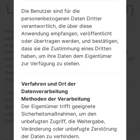
LGHB620T(LGHB620T)
Die Benutzer sind für die
personenbezogenen Daten Dritter
Modell und seine Eigenschaften
verantwortlich, die über diese
Modell
LGHB620T
Anwendung empfangen, veröffentlicht
Serie
LG Others
oder übertragen werden, und bestätigen,
Ausgabe
Mai, 2008
dass sie die Zustimmung eines Dritten
Tiefe
17.9 millimeter (0.70 Zoll)
haben, um ihre Daten dem Eigentümer
Abmessungen (Breite /
88.5 x 54.9 millimeter (3.48
zur Verfügung zu stellen.
Höhe)
x 2.16 Zoll)
Gewicht
110 gramm (3.88 unzen)
Betriebssystem
-
Verfahren und Ort der
Ausrüstung
Datenverarbeitung
CPU
-
Methoden der Verarbeitung
CPU-Kerne
-
Der Eigentümer trifft geeignete
Betriebsgedächtnis
128MB
Sicherheitsmaßnahmen, um den
Interner Speicher
100MB
Externer Speicher
microSD, zu 4 GB
unbefugten Zugriff, die Weitergabe,
(dedizierter Slot)
Veränderung oder unbefugte Zerstörung
Netzwerk und Daten
der Daten zu verhindern.