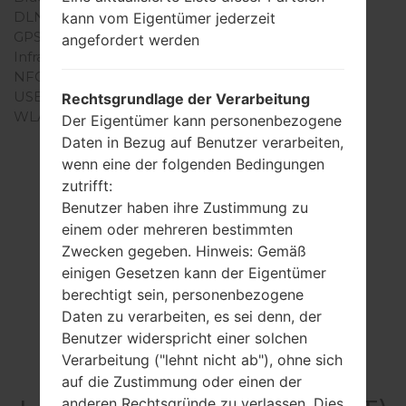
DLNA
Nein
kann vom Eigentümer jederzeit
GPS
-
angefordert werden
Infrarotanschluss
Nein
NFC
Nein
USB
USB 2.0
Rechtsgrundlage der Verarbeitung
WLAN
-
Der Eigentümer kann personenbezogene
Daten in Bezug auf Benutzer verarbeiten,
wenn eine der folgenden Bedingungen
zutrifft:
Benutzer haben ihre Zustimmung zu
einem oder mehreren bestimmten
Zwecken gegeben. Hinweis: Gemäß
einigen Gesetzen kann der Eigentümer
berechtigt sein, personenbezogene
Daten zu verarbeiten, es sei denn, der
Benutzer widerspricht einer solchen
Verarbeitung ("lehnt nicht ab"), ohne sich
Video
auf die Zustimmung oder einen der
anderen Rechtsgründe zu verlassen. Dies