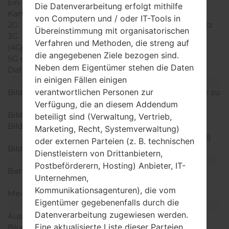
Ein paar Plätze für SIM-
1 Mini-SIM
Die Datenverarbeitung erfolgt mithilfe
Karten
von Computern und / oder IT-Tools in
2G
GSM 900/1800/1900 MHz
Übereinstimmung mit organisatorischen
3G
HSPA 2100 MHz
Verfahren und Methoden, die streng auf
(4G) LTE
-
die angegebenen Ziele bezogen sind.
5G network
-
Neben dem Eigentümer stehen die Daten
Daten
GPRS/EDGE
in einigen Fällen einigen
Anzeige
verantwortlichen Personen zur
Bildschirmgröße
2.0 in (~25.5% Bildschirm zu
Körper Verhältnis)
Verfügung, die an diesem Addendum
Bildschirmtyp
TFT
beteiligt sind (Verwaltung, Vertrieb,
Bildschirmerweiterung
320 x 240 Pixel (~200
Marketing, Recht, Systemverwaltung)
Dichte der Pixel pro Zoll)
oder externen Parteien (z. B. technischen
Bildschirmfarben
256K Farben
Dienstleistern von Drittanbietern,
Batterie und Tastatur
Postbeförderern, Hosting) Anbieter, IT-
Batteriekapazität
entfernbar Li-Ion 1000
Unternehmen,
mAh
Kommunikationsagenturen), die vom
Mechanische Tastatur
Ja
Eigentümer gegebenenfalls durch die
Interfaces
Datenverarbeitung zugewiesen werden.
Ausgabe für Audio
-
Eine aktualisierte Liste dieser Parteien
Bluetooth
USB 2.0, A2DP