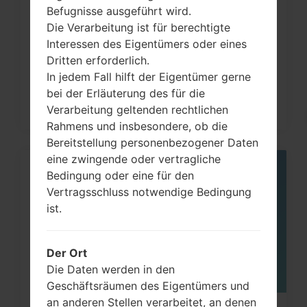
Befugnisse ausgeführt wird.
Wie kann ich auf LG G3, G4, G5, G7
Die Verarbeitung ist für berechtigte
und ähnlichen Serien...
Interessen des Eigentümers oder eines
Dritten erforderlich.
In jedem Fall hilft der Eigentümer gerne
bei der Erläuterung des für die
Verarbeitung geltenden rechtlichen
Rahmens und insbesondere, ob die
Bereitstellung personenbezogener Daten
eine zwingende oder vertragliche
Bedingung oder eine für den
05
MAI
Vertragsschluss notwendige Bedingung
ist.
Der Ort
Die Daten werden in den
Geschäftsräumen des Eigentümers und
an anderen Stellen verarbeitet, an denen