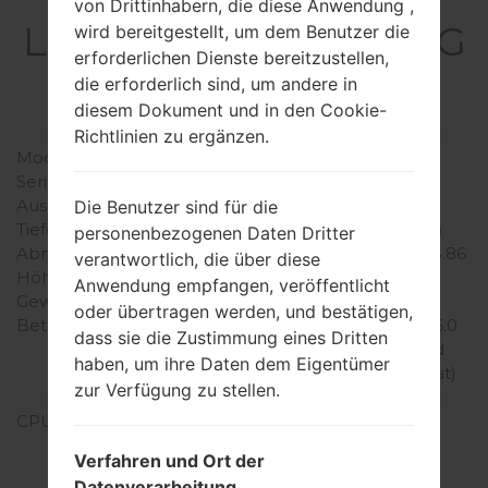
Spezifikation
von Drittinhabern, die diese Anwendung ,
LGH811(LGH811) akaLG
wird bereitgestellt, um dem Benutzer die
erforderlichen Dienste bereitzustellen,
G4 LTE-A
die erforderlich sind, um andere in
diesem Dokument und in den Cookie-
Modell und seine Eigenschaften
Richtlinien zu ergänzen.
Modell
LGH811
Serie
LG G4 LTE-A
Ausgabe
April, 2015
Die Benutzer sind für die
Tiefe
9.8 millimeter (0.39 Zoll)
personenbezogenen Daten Dritter
Abmessungen (Breite /
148.9 x 76.1 millimeter (5.86
verantwortlich, die über diese
Höhe)
x 3.00 Zoll)
Anwendung empfangen, veröffentlicht
Gewicht
155 gramm (5.47 unzen)
oder übertragen werden, und bestätigen,
Betriebssystem
Android 5.1.1 (Lollipop), 6.0
dass sie die Zustimmung eines Dritten
(Marshmallow), planned
haben, um ihre Daten dem Eigentümer
upgrade to 7.0 (Neinugat)
zur Verfügung zu stellen.
Ausrüstung
CPU
4x1.4 GHz Cortex-A53 &
2x1.8 GHz Cortex-A57
Verfahren und Ort der
Qualcomm MSM8992
Datenverarbeitung