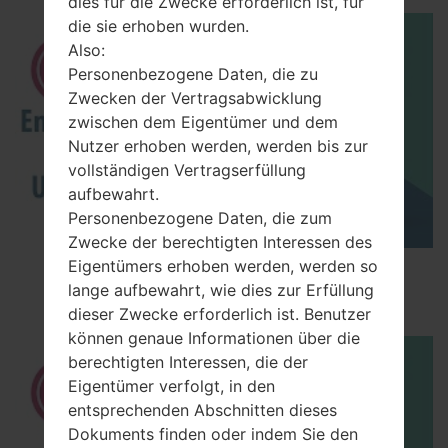
dies für die Zwecke erforderlich ist, für
die sie erhoben wurden.
Also:
Personenbezogene Daten, die zu
Zwecken der Vertragsabwicklung
zwischen dem Eigentümer und dem
Nutzer erhoben werden, werden bis zur
vollständigen Vertragserfüllung
aufbewahrt.
Personenbezogene Daten, die zum
Zwecke der berechtigten Interessen des
Eigentümers erhoben werden, werden so
How to Enable Developer Options & USB
lange aufbewahrt, wie dies zur Erfüllung
Debugging on LG ?
dieser Zwecke erforderlich ist. Benutzer
können genaue Informationen über die
berechtigten Interessen, die der
Eigentümer verfolgt, in den
entsprechenden Abschnitten dieses
Dokuments finden oder indem Sie den