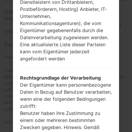
Dienstleistern von Drittanbietern,
Körper Verhältnis)
Postbeförderern, Hosting) Anbieter, IT-
Bildschirmtyp
IPS LCD
Unternehmen,
Bildschirmerweiterung
1440 x 2560 Pixel (~538
Kommunikationsagenturen), die vom
Dichte der Pixel pro Zoll)
Eigentümer gegebenenfalls durch die
Bildschirmfarben
16M Farben
Datenverarbeitung zugewiesen werden.
Batterie und Tastatur
Batteriekapazität
entfernbar Li-Ion 3000
Eine aktualisierte Liste dieser Parteien
mAh
kann vom Eigentümer jederzeit
Mechanische Tastatur
-
angefordert werden
Interfaces
Ausgabe für Audio
3.5mm jack
Bluetooth
Version 4.1, A2DP, LE, aptX
Rechtsgrundlage der Verarbeitung
DLNA
Ja
Der Eigentümer kann personenbezogene
GPS
A-GPS, GLONASS
Daten in Bezug auf Benutzer verarbeiten,
Infrarotanschluss
Ja
wenn eine der folgenden Bedingungen
NFC
Ja
zutrifft:
USB
microUSB 2.0 (SlimPort
Benutzer haben ihre Zustimmung zu
4K), USB Host
einem oder mehreren bestimmten
WLAN
Wi-Fi 802.11 a/b/g/n/ac,
Zwecken gegeben. Hinweis: Gemäß
dual-band, Wi-Fi Direct,