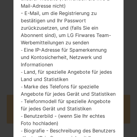
Mail-Adresse nicht)
- E-Mail, um die Registrierung zu
155 gramm (5.47
entfernbar Li-Ion
bestätigen und Ihr Passwort
unzen)
3000 mAh
zurückzusetzen, und (falls Sie ein
Abonnent sind), um LG Firwares Team-
Werbemitteilungen zu senden
Eine IP-Adresse für Spamerkennung
-
und Kontosicherheit, Netzwerk und
Informationen
April, 2015
Land, für spezielle Angebote für jedes
-
Unknown
Land und Statistiken
Marke des Telefons für spezielle
-
Angebote für jedes Gerät und Statistiken
Telefonmodell für spezielle Angebote
-
Buy accessories on Amazon
für jedes Gerät und Statistiken
Benutzerbild - (wenn Sie Ihr echtes
-
Foto hochladen)
Biografie - Beschreibung des Benutzers
-