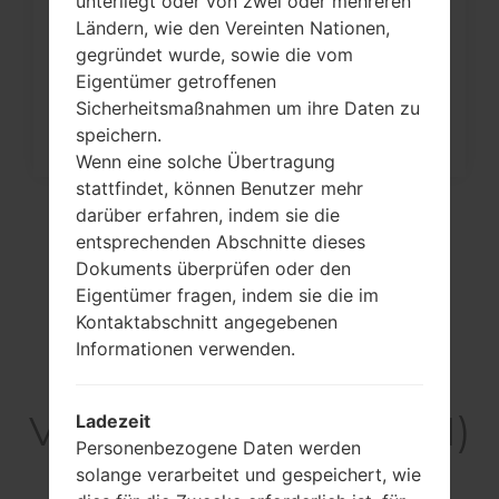
unterliegt oder von zwei oder mehreren
Ländern, wie den Vereinten Nationen,
Werkseinstellungen durch Menü
gegründet wurde, sowie die vom
auf...
Eigentümer getroffenen
Sicherheitsmaßnahmen um ihre Daten zu
speichern.
Wenn eine solche Übertragung
stattfindet, können Benutzer mehr
darüber erfahren, indem sie die
entsprechenden Abschnitte dieses
Dokuments überprüfen oder den
Eigentümer fragen, indem sie die im
Kontaktabschnitt angegebenen
Informationen verwenden.
Video LGH811(LGH811)
Ladezeit
Personenbezogene Daten werden
akaLG G4 LTE-A
solange verarbeitet und gespeichert, wie