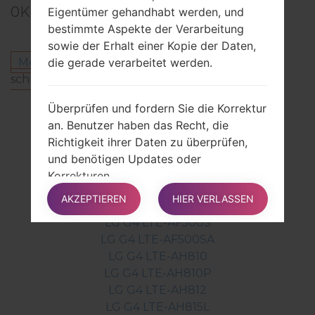
0
Kommentare
Eigentümer gehandhabt werden, und
bestimmte Aspekte der Verarbeitung
sowie der Erhalt einer Kopie der Daten,
Melden Sie sich an
um einen Kommentar zu
die gerade verarbeitet werden.
schreiben.
Andere Modelle aus dieser Serie
Überprüfen und fordern Sie die Korrektur
an. Benutzer haben das Recht, die
LG G4 LTE-AAS986
Richtigkeit ihrer Daten zu überprüfen,
LG G4 LTE-AF500K
und benötigen Updates oder
LG G4 LTE-AF500KA
Korrekturen.
LG G4 LTE-AF500L
AKZEPTIEREN
HIER VERLASSEN
LG G4 LTE-AF500LA
Schränken Sie die Verarbeitung Ihrer
LG G4 LTE-AF500S
Daten ein. Benutzer können unter
LG G4 LTE-AF500SA
bestimmten Umständen die Verarbeitung
LG G4 LTE-AH810
ihrer Daten einschränken. In diesem Fall
LG G4 LTE-AH810P
verarbeitet der Eigentümer seine Daten
LG G4 LTE-AH812
ausschließlich zu Speicherzwecken.
LG G4 LTE-AH815L