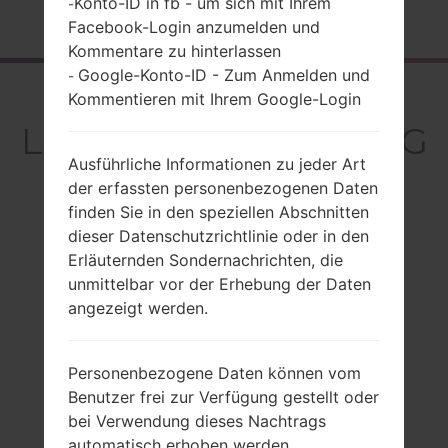
Konto-ID in fb - um sich mit Ihrem
-
Startseite
→
Serie
→
LG G4 LTE-A
→
LGH811
Facebook-Login anzumelden und
Kommentare zu hinterlassen
Google-Konto-ID - Zum Anmelden und
-
Rückblick
Kommentieren mit Ihrem Google-Login
LGH811(LGH811) akaLG
Ausführliche Informationen zu jeder Art
G4 LTE-A
der erfassten personenbezogenen Daten
finden Sie in den speziellen Abschnitten
dieser Datenschutzrichtlinie oder in den
Erläuternden Sondernachrichten, die
unmittelbar vor der Erhebung der Daten
Vergleiche
angezeigt werden.
Personenbezogene Daten können vom
Benutzer frei zur Verfügung gestellt oder
bei Verwendung dieses Nachtrags
automatisch erhoben werden.