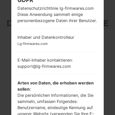
GDPR
Datenschutzrichtlinie lg-firmwares.com
LG H811 (LGH811) AUS
Diese Anwendung sammelt einige
personenbezogene Daten ihrer Benutzer.
DER LG G4 LTE-A-SERIE
Inhaber und Datenkontrolleur
Lg-firmwares.com
5.5 in (~72.5%
4x1.4 GHz Cortex-
E-Mail-Inhaber kontaktieren:
Bildschirm zu
A53 & 2x1.8 GHz
support@lg-firmwares.com
Körper Verhältnis)
Cortex-A57
Qualcomm
1440 x 2560 Pixel
MSM8992
(~538 Dichte der
Arten von Daten, die erhoben werden
Snapdragon 808
Pixel pro Zoll)
sollen:
3GB
Die persönlichen Informationen, die Sie
sammeln, umfassen Folgendes:
Benutzername, eindeutige Kennung auf
unserer Website (verwenden Sie Ihre E-