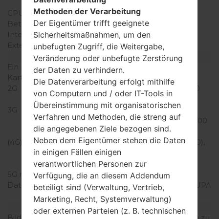
Snapdragon 808
Methoden der Verarbeitung
CPU-Kerne
Hexa-core
Der Eigentümer trifft geeignete
Betriebsgedächtnis
3GB
Interner Speicher
32GB
Sicherheitsmaßnahmen, um den
Externer Speicher
microSD, zu 256 GB
unbefugten Zugriff, die Weitergabe,
Netzwerk und Daten
Veränderung oder unbefugte Zerstörung
Ein paar Plätze für SIM-
1 Micro-SIM
der Daten zu verhindern.
Karten
Die Datenverarbeitung erfolgt mithilfe
2G
GSM 850/900/1800/1900
von Computern und / oder IT-Tools in
MHz
Übereinstimmung mit organisatorischen
3G
HSDPA
Verfahren und Methoden, die streng auf
850/1700(AWS)/1900 /2100
die angegebenen Ziele bezogen sind.
MHz
Neben dem Eigentümer stehen die Daten
(4G) LTE
LTE band 2(1900), 3(1800),
in einigen Fällen einigen
4(1700/2100), 5(850),
7(2600), 12(700)
verantwortlichen Personen zur
5G network
-
Verfügung, die an diesem Addendum
Daten
GPRS,EDGE,HSDPA,HSUPA
beteiligt sind (Verwaltung, Vertrieb,
,HSPA,HSPA+,LTE
Marketing, Recht, Systemverwaltung)
Anzeige
oder externen Parteien (z. B. technischen
Bildschirmgröße
5.5 in (~72.5% Bildschirm zu