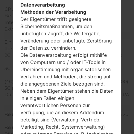
Snapdragon 410
Datenverarbeitung
CPU-Kerne
Quad-core
Methoden der Verarbeitung
Betriebsgedächtnis
2GB
Der Eigentümer trifft geeignete
Interner Speicher
16GB
Sicherheitsmaßnahmen, um den
Externer Speicher
microSD, zu 256 GB
unbefugten Zugriff, die Weitergabe,
Netzwerk und Daten
Veränderung oder unbefugte Zerstörung
Ein paar Plätze für SIM-
2 Micro SIM
der Daten zu verhindern.
Karten
Die Datenverarbeitung erfolgt mithilfe
2G
GSM 850/900/1800/1900
MHz
von Computern und / oder IT-Tools in
3G
HSDPA 850 / 900 / 2100
Übereinstimmung mit organisatorischen
MHz
Verfahren und Methoden, die streng auf
(4G) LTE
LTE band 2(1900), 40(2300)
die angegebenen Ziele bezogen sind.
5G network
-
Neben dem Eigentümer stehen die Daten
Daten
GPRS,EDGE,HSDPA,HSUPA
in einigen Fällen einigen
,HSPA,HSPA+,LTE
verantwortlichen Personen zur
Anzeige
Verfügung, die an diesem Addendum
Bildschirmgröße
5.7 in (~73.3% Bildschirm zu
beteiligt sind (Verwaltung, Vertrieb,
Körper Verhältnis)
Marketing, Recht, Systemverwaltung)
Bildschirmtyp
IPS LCD
oder externen Parteien (z. B. technischen