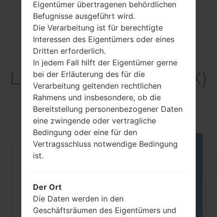
Previous
1
Next
Eigentümer übertragenen behördlichen
Befugnisse ausgeführt wird.
Die Verarbeitung ist für berechtigte
Interessen des Eigentümers oder eines
Dritten erforderlich.
Artikel
In jedem Fall hilft der Eigentümer gerne
LGH631MX(LGH631MX)
bei der Erläuterung des für die
Verarbeitung geltenden rechtlichen
akaLG G Stylo
Rahmens und insbesondere, ob die
Bereitstellung personenbezogener Daten
eine zwingende oder vertragliche
Bedingung oder eine für den
Vertragsschluss notwendige Bedingung
05
ist.
MAI
Der Ort
Die Daten werden in den
Geschäftsräumen des Eigentümers und