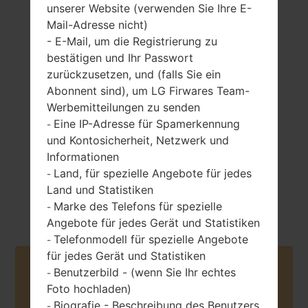
unserer Website (verwenden Sie Ihre E-
Mail-Adresse nicht)
- E-Mail, um die Registrierung zu
163 gramm (5.75
bestätigen und Ihr Passwort
entfernbar Li-Ion
unzen)
zurückzusetzen, und (falls Sie ein
3000 mAh
Abonnent sind), um LG Firwares Team-
Werbemitteilungen zu senden
Eine IP-Adresse für Spamerkennung
-
und Kontosicherheit, Netzwerk und
Informationen
Land, für spezielle Angebote für jedes
-
Mai, 2015
Android 6.0.x
Land und Statistiken
Marshmallow
Marke des Telefons für spezielle
-
Angebote für jedes Gerät und Statistiken
Telefonmodell für spezielle Angebote
-
für jedes Gerät und Statistiken
Buy accessories on Amazon
Benutzerbild - (wenn Sie Ihr echtes
-
Foto hochladen)
Biografie - Beschreibung des Benutzers
-