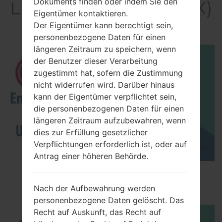
Dokuments finden oder indem Sie den
LGH631MX(LGH631MX)
Eigentümer kontaktieren.
akaLG G Stylo
Der Eigentümer kann berechtigt sein,
personenbezogene Daten für einen
längeren Zeitraum zu speichern, wenn
der Benutzer dieser Verarbeitung
zugestimmt hat, sofern die Zustimmung
nicht widerrufen wird. Darüber hinaus
kann der Eigentümer verpflichtet sein,
die personenbezogenen Daten für einen
längeren Zeitraum aufzubewahren, wenn
dies zur Erfüllung gesetzlicher
Verpflichtungen erforderlich ist, oder auf
Antrag einer höheren Behörde.
How to Enable Developer Options & USB
Debugging on LG ?
Nach der Aufbewahrung werden
personenbezogene Daten gelöscht. Das
Recht auf Auskunft, das Recht auf