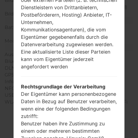
Bildschirmerweiterung
720 x 1280 Pixel (~258
Dichte der Pixel pro Zoll)
Dienstleistern von Drittanbietern,
Bildschirmfarben
16M Farben
Postbeförderern, Hosting) Anbieter, IT-
Batterie und Tastatur
Unternehmen,
Batteriekapazität
entfernbar Li-Ion 3000
Kommunikationsagenturen), die vom
mAh
Eigentümer gegebenenfalls durch die
Mechanische Tastatur
-
Datenverarbeitung zugewiesen werden.
Interfaces
Eine aktualisierte Liste dieser Parteien
Ausgabe für Audio
3.5mm jack
kann vom Eigentümer jederzeit
Bluetooth
Version 4.1, A2DP
angefordert werden
DLNA
Ja
GPS
A-GPS, GLONASS
Infrarotanschluss
Nein
Rechtsgrundlage der Verarbeitung
NFC
Ja
Der Eigentümer kann personenbezogene
USB
microUSB 2.0
Daten in Bezug auf Benutzer verarbeiten,
WLAN
Wi-Fi 802.11 a/b/g/n, Wi-Fi
wenn eine der folgenden Bedingungen
Direct, hotspot
zutrifft:
Benutzer haben ihre Zustimmung zu
einem oder mehreren bestimmten