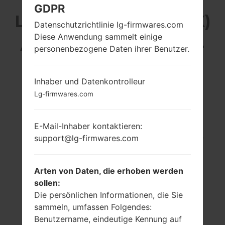
GDPR
LG H631MX (LGH631MX)
Datenschutzrichtlinie lg-firmwares.com
Diese Anwendung sammelt einige
AUS DER LG G STYLO-
personenbezogene Daten ihrer Benutzer.
SERIE
Inhaber und Datenkontrolleur
Lg-firmwares.com
E-Mail-Inhaber kontaktieren:
5.7 in (~73.3%
1.2 GHz Cortex-A53
support@lg-firmwares.com
Bildschirm zu
Qualcomm
Körper Verhältnis)
MSM8916
Snapdragon 410
720 x 1280 Pixel
Arten von Daten, die erhoben werden
(~258 Dichte der
2GB
sollen:
Pixel pro Zoll)
Die persönlichen Informationen, die Sie
sammeln, umfassen Folgendes:
Benutzername, eindeutige Kennung auf