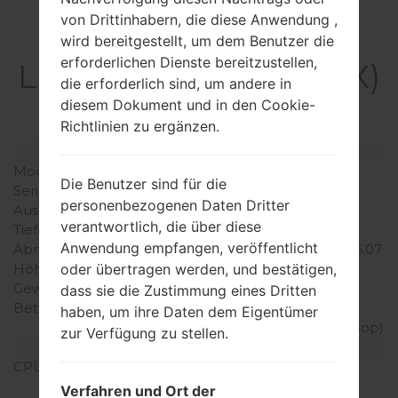
von Drittinhabern, die diese Anwendung ,
Spezifikation
wird bereitgestellt, um dem Benutzer die
erforderlichen Dienste bereitzustellen,
LGH631MX(LGH631MX)
die erforderlich sind, um andere in
akaLG G Stylo
diesem Dokument und in den Cookie-
Richtlinien zu ergänzen.
Modell und seine Eigenschaften
Modell
LGH631MX
Die Benutzer sind für die
Serie
LG G Stylo
personenbezogenen Daten Dritter
Ausgabe
Mai, 2015
verantwortlich, die über diese
Tiefe
9.6 millimeter (0.38 Zoll)
Anwendung empfangen, veröffentlicht
Abmessungen (Breite /
154.3 x 79.2 millimeter (6.07
oder übertragen werden, und bestätigen,
Höhe)
x 3.12 Zoll)
Gewicht
163 gramm (5.75 unzen)
dass sie die Zustimmung eines Dritten
Betriebssystem
Android 5.0 (Lollipop),
haben, um ihre Daten dem Eigentümer
aktualisiert auf 5.1 (Lollipop)
zur Verfügung zu stellen.
Ausrüstung
CPU
1.2 GHz Cortex-A53
Qualcomm MSM8916
Verfahren und Ort der