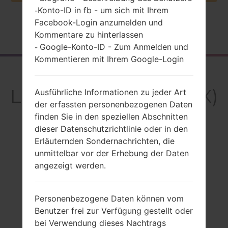
Konto-ID in fb - um sich mit Ihrem
-
Facebook-Login anzumelden und
Startseite
→
Serie
→
LG G Stylo
→
LGH631MX
Kommentare zu hinterlassen
Google-Konto-ID - Zum Anmelden und
-
Kommentieren mit Ihrem Google-Login
Rückblick
LGH631MX(LGH631MX)
Ausführliche Informationen zu jeder Art
der erfassten personenbezogenen Daten
akaLG G Stylo
finden Sie in den speziellen Abschnitten
dieser Datenschutzrichtlinie oder in den
Erläuternden Sondernachrichten, die
unmittelbar vor der Erhebung der Daten
angezeigt werden.
Vergleiche
Personenbezogene Daten können vom
Benutzer frei zur Verfügung gestellt oder
bei Verwendung dieses Nachtrags