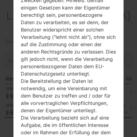
Zwecken gegeben. Hinweis: Gemäß
Firmware
einigen Gesetzen kann der Eigentümer
LGH631MX(LGH631MX)
berechtigt sein, personenbezogene
Daten zu verarbeiten, es sei denn, der
akaLG G Stylo
Benutzer widerspricht einer solchen
Verarbeitung ("lehnt nicht ab"), ohne sich
Beschreiben Sie die Regionen der LG-Firmwaren
auf die Zustimmung oder einen der
anderen Rechtsgründe zu verlassen. Dies
gilt jedoch nicht, wenn die Verarbeitung
personenbezogener Daten dem EU-
Datenschutzgesetz unterliegt.
Region
Dateiname
OS
Grö
Die Bereitstellung der Daten ist
Region
Dateiname
OS
Gr
notwendig, um eine Vereinbarung mit
USC
H63110b_00_1203.kdz
Unknown
1.1
dem Benutzer zu treffen und / oder für
Mexico
alle vorvertraglichen Verpflichtungen,
USC
H631MX20a_00_0919.kdz
Android 6.0.x
1.0
denen der Eigentümer unterliegt.
Marshmallow
Mexico
Die Verarbeitung bezieht sich auf eine
Aufgabe, die im öffentlichen Interesse
Showing 1 to 2 of 2 entries
oder im Rahmen der Erfüllung der dem