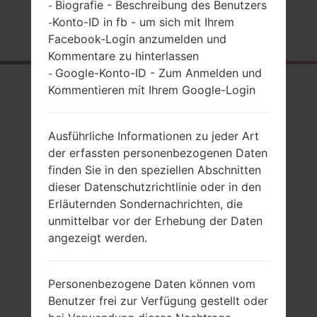
Biografie - Beschreibung des Benutzers
-
Konto-ID in fb - um sich mit Ihrem
-
Startseite
→
Serie
→
LG Spirit Y70
→
LGH420F
Facebook-Login anzumelden und
Kommentare zu hinterlassen
Google-Konto-ID - Zum Anmelden und
-
Rückblick
Kommentieren mit Ihrem Google-Login
LGH420F(LGH420F)
Ausführliche Informationen zu jeder Art
akaLG Spirit Y70
der erfassten personenbezogenen Daten
finden Sie in den speziellen Abschnitten
dieser Datenschutzrichtlinie oder in den
Erläuternden Sondernachrichten, die
unmittelbar vor der Erhebung der Daten
Vergleiche
angezeigt werden.
Personenbezogene Daten können vom
Benutzer frei zur Verfügung gestellt oder