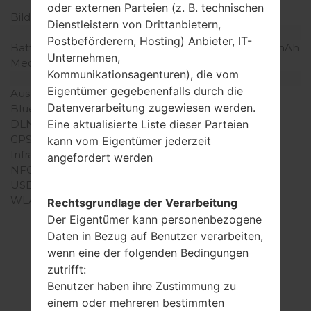
der Pixel pro Zoll)
oder externen Parteien (z. B. technischen
Bildschirmfarben
16M Farben
Dienstleistern von Drittanbietern,
Batterie und Tastatur
Postbeförderern, Hosting) Anbieter, IT-
Batteriekapazität
entfernbar Li-Po 1900 mAh
Unternehmen,
Mechanische Tastatur
-
Kommunikationsagenturen), die vom
Interfaces
Eigentümer gegebenenfalls durch die
Ausgabe für Audio
3.5mm jack
Datenverarbeitung zugewiesen werden.
Bluetooth
Version 4.1, A2DP, LE
DLNA
Nein
Eine aktualisierte Liste dieser Parteien
GPS
-
kann vom Eigentümer jederzeit
Infrarotanschluss
-
angefordert werden
NFC
Nein
USB
microUSB 2.0
WLAN
Wi-Fi802.11b/g/n, Wi-Fi
Rechtsgrundlage der Verarbeitung
Direct, hotspot
Der Eigentümer kann personenbezogene
Daten in Bezug auf Benutzer verarbeiten,
wenn eine der folgenden Bedingungen
zutrifft:
Firmware
Benutzer haben ihre Zustimmung zu
einem oder mehreren bestimmten