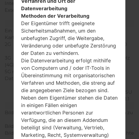
Verfahren und Ort der
Interner Speicher
8GB
Datenverarbeitung
Externer Speicher
microSD, zu 32 GB
Methoden der Verarbeitung
(dedizierter Slot)
Der Eigentümer trifft geeignete
Netzwerk und Daten
Ein paar Plätze für SIM-
1 Micro SIM
Sicherheitsmaßnahmen, um den
Karten
unbefugten Zugriff, die Weitergabe,
2G
GSM 850/900/1800/1900
Veränderung oder unbefugte Zerstörung
MHz
der Daten zu verhindern.
3G
UMTS 850/900/2100 MHz
Die Datenverarbeitung erfolgt mithilfe
(4G) LTE
-
von Computern und / oder IT-Tools in
5G network
-
Übereinstimmung mit organisatorischen
Daten
GPRS/GPRS
Verfahren und Methoden, die streng auf
C12/EDGE/EDGE
die angegebenen Ziele bezogen sind.
MSC12/UMTS/HSUPA/HSU
Neben dem Eigentümer stehen die Daten
PA 5.8/HSDPA/HSPA+ 21.1
in einigen Fällen einigen
Anzeige
Bildschirmgröße
4.7 in (~69.1% Bildschirm zu
verantwortlichen Personen zur
Körper Verhältnis)
Verfügung, die an diesem Addendum
Bildschirmtyp
IPS
beteiligt sind (Verwaltung, Vertrieb,
Bildschirmerweiterung
720x1280 Pixel (~312 Dichte
Marketing, Recht, Systemverwaltung)