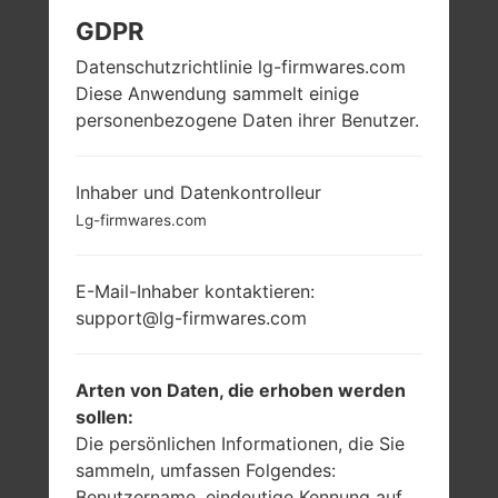
GDPR
LG H420F (LGH420F)
Datenschutzrichtlinie lg-firmwares.com
AUS DER LG SPIRIT
Diese Anwendung sammelt einige
personenbezogene Daten ihrer Benutzer.
Y70-SERIE
Inhaber und Datenkontrolleur
Lg-firmwares.com
E-Mail-Inhaber kontaktieren:
4.7 in (~69.1%
1.3 GHz Cortex-A7
support@lg-firmwares.com
Bildschirm zu
Mediatek MT6582
Körper Verhältnis)
1GB
720x1280 Pixel
Arten von Daten, die erhoben werden
(~312 Dichte der
sollen:
Pixel pro Zoll)
Die persönlichen Informationen, die Sie
sammeln, umfassen Folgendes:
Benutzername, eindeutige Kennung auf