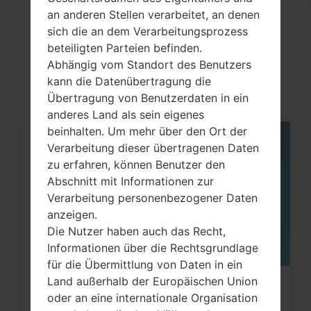
Artikel
an anderen Stellen verarbeitet, an denen
sich die an dem Verarbeitungsprozess
LGH420F(LGH420F)
beteiligten Parteien befinden.
akaLG Spirit Y70
Abhängig vom Standort des Benutzers
kann die Datenübertragung die
Übertragung von Benutzerdaten in ein
anderes Land als sein eigenes
beinhalten. Um mehr über den Ort der
Verarbeitung dieser übertragenen Daten
05
MAI
zu erfahren, können Benutzer den
Abschnitt mit Informationen zur
Verarbeitung personenbezogener Daten
anzeigen.
Die Nutzer haben auch das Recht,
Informationen über die Rechtsgrundlage
für die Übermittlung von Daten in ein
Land außerhalb der Europäischen Union
Wie kann ich auf LG G3, G4, G5, G7
oder an eine internationale Organisation
und ähnlichen Serien...