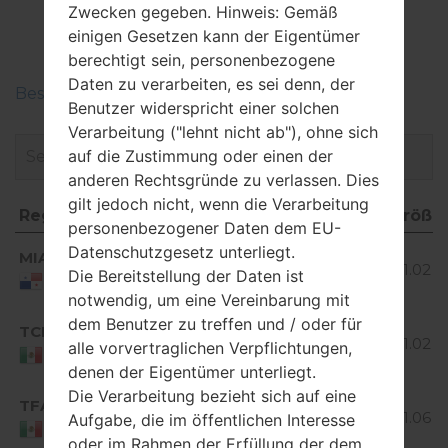
LGH420F(LGH420F)
Zwecken gegeben. Hinweis: Gemäß
akaLG Spirit Y70
einigen Gesetzen kann der Eigentümer
berechtigt sein, personenbezogene
Daten zu verarbeiten, es sei denn, der
Beschreiben Sie die Regionen der LG-Firmwaren
Benutzer widerspricht einer solchen
Verarbeitung ("lehnt nicht ab"), ohne sich
auf die Zustimmung oder einen der
anderen Rechtsgründe zu verlassen. Dies
gilt jedoch nicht, wenn die Verarbeitung
Region
Dateiname
OS
Größe
personenbezogener Daten dem EU-
Region
Dateiname
OS
Größ
Android
Datenschutzgesetz unterliegt.
MIA
H420F10a_01.kdz
5.0.x
1.02 G
Die Bereitstellung der Daten ist
Panama
Lollipop
notwendig, um eine Vereinbarung mit
Android
dem Benutzer zu treffen und / oder für
TCL
H420F10a_03.kdz
5.0.x
1.02 G
alle vorvertraglichen Verpflichtungen,
Mexico
Lollipop
denen der Eigentümer unterliegt.
Android
Die Verarbeitung bezieht sich auf eine
TFA
H420F10c_00_0201.kdz
5.0.x
1.06 G
Aufgabe, die im öffentlichen Interesse
Mexico
Lollipop
oder im Rahmen der Erfüllung der dem