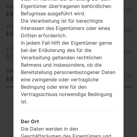
Eigentümer übertragenen behördlichen
TFA
H420F10b_00.kdz
Unknown
1 GiB
Befugnisse ausgeführt wird.
Mexico
Die Verarbeitung ist für berechtigte
Android
TFF
H420F10c_00_0201.kdz
Interessen des Eigentümers oder eines
5.0.x
1.06 G
Mexico
Dritten erforderlich.
Lollipop
In jedem Fall hilft der Eigentümer gerne
Android
TGO
bei der Erläuterung des für die
H420F10a_01.kdz
5.0.x
1.01 G
Unknown
Verarbeitung geltenden rechtlichen
Lollipop
Rahmens und insbesondere, ob die
Android
TPO
Bereitstellung personenbezogener Daten
H420F10a_03.kdz
5.0.x
1.02 G
Mexico
eine zwingende oder vertragliche
Lollipop
Bedingung oder eine für den
Vertragsschluss notwendige Bedingung
Showing 1 to 7 of 7 entries
ist.
Previous
1
Next
Der Ort
Die Daten werden in den
Geschäftsräumen des Eigentümers und