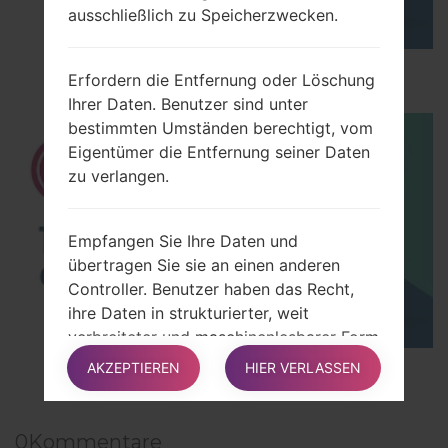
ausschließlich zu Speicherzwecken.
How to Hard Reset on LG G5 H850?
Erfordern die Entfernung oder Löschung
Ihrer Daten. Benutzer sind unter
bestimmten Umständen berechtigt, vom
Eigentümer die Entfernung seiner Daten
zu verlangen.
Empfangen Sie Ihre Daten und
übertragen Sie sie an einen anderen
Controller. Benutzer haben das Recht,
ihre Daten in strukturierter, weit
verbreiteter und maschinenlesbarer Form
zu erhalten und, sofern technisch
AKZEPTIEREN
HIER VERLASSEN
TOP 5 SECRET CODES for LG!
möglich, störungsfrei an einen anderen
Controller zu übertragen. Diese
Bestimmung gilt, sofern die Daten
0
Kommentare