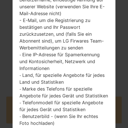
unserer Website (verwenden Sie Ihre E-
Mail-Adresse nicht)
- E-Mail, um die Registrierung zu
124.4 gramm (4.37
entfernbar Li-Po
bestätigen und Ihr Passwort
unzen)
1900 mAh
zurückzusetzen, und (falls Sie ein
Abonnent sind), um LG Firwares Team-
Werbemitteilungen zu senden
Eine IP-Adresse für Spamerkennung
-
und Kontosicherheit, Netzwerk und
Informationen
März, 2015
Land, für spezielle Angebote für jedes
-
Unknown
Land und Statistiken
Marke des Telefons für spezielle
-
Angebote für jedes Gerät und Statistiken
Telefonmodell für spezielle Angebote
-
Buy accessories on Amazon
für jedes Gerät und Statistiken
Benutzerbild - (wenn Sie Ihr echtes
-
Foto hochladen)