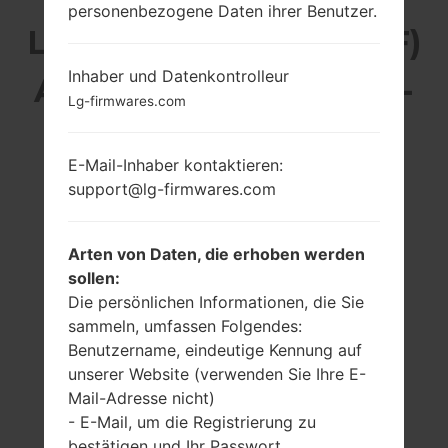
personenbezogene Daten ihrer Benutzer.
LG GD900F (LGGD900F)
Inhaber und Datenkontrolleur
AUS DER LG CRYSTAL-
Lg-firmwares.com
SERIE
E-Mail-Inhaber kontaktieren:
support@lg-firmwares.com
Arten von Daten, die erhoben werden
3.0 in (~46.5%
-
sollen:
Bildschirm zu
-
Die persönlichen Informationen, die Sie
Körper Verhältnis)
sammeln, umfassen Folgendes:
480 x 800 Pixel
Benutzername, eindeutige Kennung auf
(~311 Dichte der
unserer Website (verwenden Sie Ihre E-
Pixel pro Zoll)
Mail-Adresse nicht)
- E-Mail, um die Registrierung zu
bestätigen und Ihr Passwort