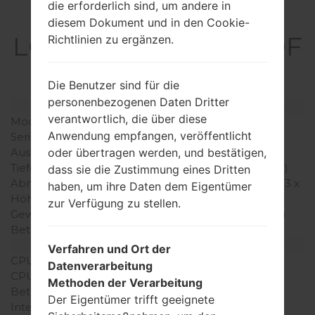
die erforderlich sind, um andere in
Spezifikation
diesem Dokument und in den Cookie-
LGGD900F(LGGD900F
Richtlinien zu ergänzen.
) akaLG Crystal
Die Benutzer sind für die
personenbezogenen Daten Dritter
Modell und seine Eigenschaften
verantwortlich, die über diese
Modell
LGGD900F
Anwendung empfangen, veröffentlicht
Serie
LG Crystal
oder übertragen werden, und bestätigen,
Ausgabe
Juli, 2009
Tiefe
13.5 millimeter (0.53 Zoll)
dass sie die Zustimmung eines Dritten
Abmessungen (Breite /
105 x 52.5 millimeter (4.13 x
haben, um ihre Daten dem Eigentümer
Höhe)
2.07 Zoll)
zur Verfügung zu stellen.
Gewicht
127 gramm (4.48 unzen)
Betriebssystem
-
Ausrüstung
Verfahren und Ort der
CPU
-
Datenverarbeitung
CPU-Kerne
-
Methoden der Verarbeitung
Betriebsgedächtnis
-
Der Eigentümer trifft geeignete
Interner Speicher
1.5GB