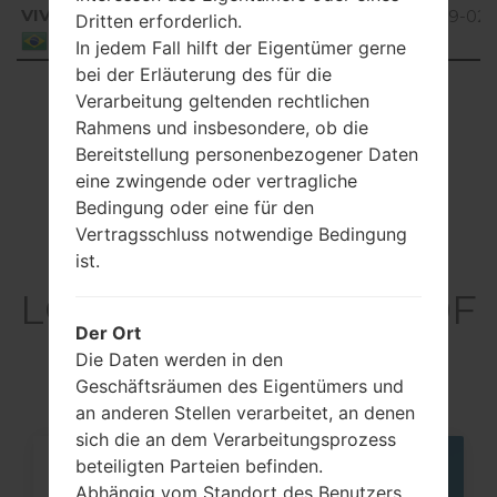
VIV
V10A_04.kdz
233.5
2019-02-
Dritten erforderlich.
Unknown
MiB
07
Brazil
In jedem Fall hilft der Eigentümer gerne
bei der Erläuterung des für die
Showing 1 to 7 of 7 entries
Verarbeitung geltenden rechtlichen
Rahmens und insbesondere, ob die
Previous
1
Next
Bereitstellung personenbezogener Daten
eine zwingende oder vertragliche
Bedingung oder eine für den
Vertragsschluss notwendige Bedingung
Artikel
ist.
LGGD900F(LGGD900F
Der Ort
) akaLG Crystal
Die Daten werden in den
Geschäftsräumen des Eigentümers und
an anderen Stellen verarbeitet, an denen
sich die an dem Verarbeitungsprozess
beteiligten Parteien befinden.
05
Abhängig vom Standort des Benutzers
MAI