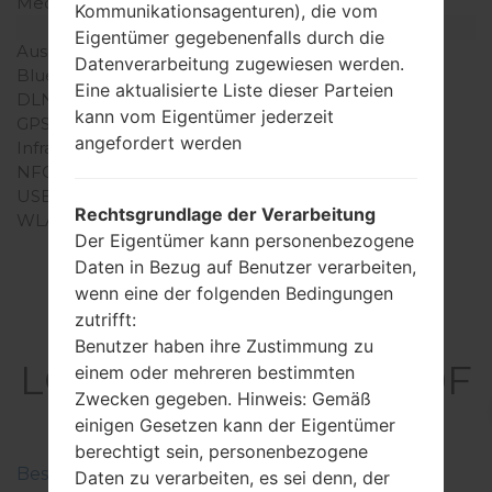
Mechanische Tastatur
-
Kommunikationsagenturen), die vom
Interfaces
Eigentümer gegebenenfalls durch die
Ausgabe für Audio
-
Datenverarbeitung zugewiesen werden.
Bluetooth
Version 2.1, A2DP
Eine aktualisierte Liste dieser Parteien
DLNA
Nein
kann vom Eigentümer jederzeit
GPS
-
angefordert werden
Infrarotanschluss
Nein
NFC
Nein
USB
microUSB 2.0
Rechtsgrundlage der Verarbeitung
WLAN
Wi-Fi 802.11b/g
Der Eigentümer kann personenbezogene
Daten in Bezug auf Benutzer verarbeiten,
wenn eine der folgenden Bedingungen
zutrifft:
Firmware
Benutzer haben ihre Zustimmung zu
LGGD900F(LGGD900F
einem oder mehreren bestimmten
Zwecken gegeben. Hinweis: Gemäß
) akaLG Crystal
einigen Gesetzen kann der Eigentümer
berechtigt sein, personenbezogene
Beschreiben Sie die Regionen der LG-Firmwaren
Daten zu verarbeiten, es sei denn, der