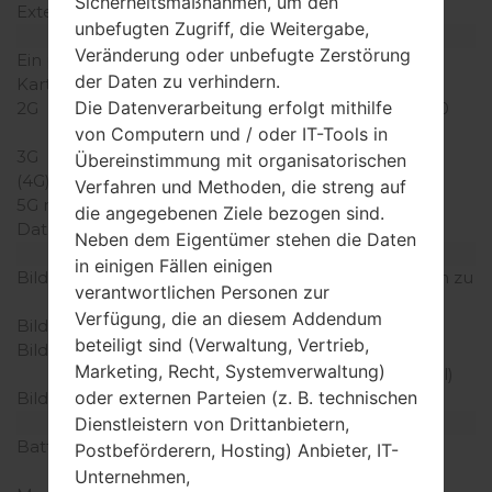
Sicherheitsmaßnahmen, um den
Externer Speicher
microSD, zu 32 GB
unbefugten Zugriff, die Weitergabe,
Netzwerk und Daten
Veränderung oder unbefugte Zerstörung
Ein paar Plätze für SIM-
1 Mini-SIM
der Daten zu verhindern.
Karten
Die Datenverarbeitung erfolgt mithilfe
2G
GSM 850/900/1800/1900
MHz
von Computern und / oder IT-Tools in
3G
UMTS 2100 MHz
Übereinstimmung mit organisatorischen
(4G) LTE
-
Verfahren und Methoden, die streng auf
5G network
-
die angegebenen Ziele bezogen sind.
Daten
GSM,HSPA,EDGE
Neben dem Eigentümer stehen die Daten
Anzeige
in einigen Fällen einigen
Bildschirmgröße
3.0 in (~46.5% Bildschirm zu
verantwortlichen Personen zur
Körper Verhältnis)
Verfügung, die an diesem Addendum
Bildschirmtyp
TFT
beteiligt sind (Verwaltung, Vertrieb,
Bildschirmerweiterung
480 x 800 Pixel (~311
Marketing, Recht, Systemverwaltung)
Dichte der Pixel pro Zoll)
oder externen Parteien (z. B. technischen
Bildschirmfarben
16M Farben
Batterie und Tastatur
Dienstleistern von Drittanbietern,
Batteriekapazität
entfernbar Li-Ion 1000
Postbeförderern, Hosting) Anbieter, IT-
mAh
Unternehmen,