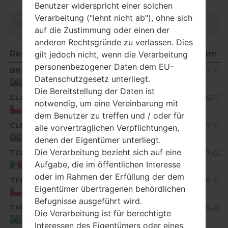
Benutzer widerspricht einer solchen
Verarbeitung ("lehnt nicht ab"), ohne sich
auf die Zustimmung oder einen der
anderen Rechtsgründe zu verlassen. Dies
Region
Dateiname
OS
Größe
Datum
gilt jedoch nicht, wenn die Verarbeitung
personenbezogener Daten dem EU-
Region
Dateiname
OS
Größe
Datum
BRA
V10A_00.kdz
235.07
2019-02-
Unknown
Datenschutzgesetz unterliegt.
MiB
07
Brazil
Die Bereitstellung der Daten ist
CLA
V10A_02.kdz
233.63
2016-10-
notwendig, um eine Vereinbarung mit
Unknown
MiB
15
Chile
dem Benutzer zu treffen und / oder für
CLR
V10A_00.kdz
232.22
2019-02-
alle vorvertraglichen Verpflichtungen,
Unknown
MiB
07
Brazil
denen der Eigentümer unterliegt.
Die Verarbeitung bezieht sich auf eine
TCL
V10A_01.kdz
240.2
2017-02-
Unknown
Aufgabe, die im öffentlichen Interesse
MiB
03
Mexico
oder im Rahmen der Erfüllung der dem
TFH
V10A_03.kdz
233.99
2018-02-
Unknown
Eigentümer übertragenen behördlichen
MiB
11
Chile
Befugnisse ausgeführt wird.
TMG
V10A_04.kdz
233.5
2019-02-
Die Verarbeitung ist für berechtigte
Unknown
MiB
07
Brazil
Interessen des Eigentümers oder eines