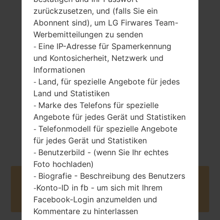
zurückzusetzen, und (falls Sie ein
Abonnent sind), um LG Firwares Team-
Werbemitteilungen zu senden
127 gramm (4.48
entfernbar Li-Ion
Eine IP-Adresse für Spamerkennung
-
unzen)
1000 mAh
und Kontosicherheit, Netzwerk und
Informationen
Land, für spezielle Angebote für jedes
-
Land und Statistiken
Marke des Telefons für spezielle
-
Angebote für jedes Gerät und Statistiken
Juli, 2009
Telefonmodell für spezielle Angebote
-
Unknown
für jedes Gerät und Statistiken
Benutzerbild - (wenn Sie Ihr echtes
-
Foto hochladen)
Biografie - Beschreibung des Benutzers
-
Buy accessories on Amazon
Konto-ID in fb - um sich mit Ihrem
-
Facebook-Login anzumelden und
Kommentare zu hinterlassen