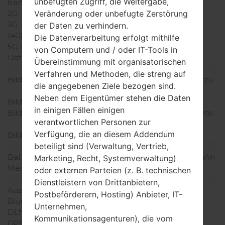
unbefugten Zugriff, die Weitergabe,
Karten
Veränderung oder unbefugte Zerstörung
2G
GSM 900/1800 MHz
3G
-
der Daten zu verhindern.
(4G) LTE
-
Die Datenverarbeitung erfolgt mithilfe
5G network
-
von Computern und / oder IT-Tools in
Daten
-
Übereinstimmung mit organisatorischen
Anzeige
Verfahren und Methoden, die streng auf
Bildschirmgröße
1.5 in (~15.8% Bildschirm zu
die angegebenen Ziele bezogen sind.
Körper Verhältnis)
Neben dem Eigentümer stehen die Daten
Bildschirmtyp
CSTN
in einigen Fällen einigen
Bildschirmerweiterung
128 x 128 Pixel (~121 Dichte
verantwortlichen Personen zur
der Pixel pro Zoll)
Verfügung, die an diesem Addendum
Bildschirmfarben
65K Farben
beteiligt sind (Verwaltung, Vertrieb,
Batterie und Tastatur
Batteriekapazität
entfernbar Li-Ion 950 mAh
Marketing, Recht, Systemverwaltung)
Mechanische Tastatur
Ja
oder externen Parteien (z. B. technischen
Interfaces
Dienstleistern von Drittanbietern,
Ausgabe für Audio
-
Postbeförderern, Hosting) Anbieter, IT-
Bluetooth
-
Unternehmen,
DLNA
Nein
Kommunikationsagenturen), die vom
GPS
-