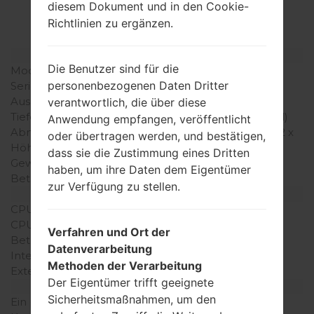
diesem Dokument und in den Cookie-
LGGB106(LGGB106)
Richtlinien zu ergänzen.
Modell und seine Eigenschaften
Die Benutzer sind für die
Modell
LGGB106
personenbezogenen Daten Dritter
Serie
LG Others
Ausgabe
März, 2009
verantwortlich, die über diese
Tiefe
14.6 millimeter (0.57 Zoll)
Anwendung empfangen, veröffentlicht
Abmessungen (Breite /
102 x 45 millimeter (4.02 x
oder übertragen werden, und bestätigen,
Höhe)
1.77 Zoll)
dass sie die Zustimmung eines Dritten
Gewicht
70 gramm (2.45 unzen)
haben, um ihre Daten dem Eigentümer
Betriebssystem
-
zur Verfügung zu stellen.
Ausrüstung
CPU
-
CPU-Kerne
-
Verfahren und Ort der
Betriebsgedächtnis
-
Datenverarbeitung
Interner Speicher
1MB
Methoden der Verarbeitung
Externer Speicher
-
Der Eigentümer trifft geeignete
Netzwerk und Daten
Sicherheitsmaßnahmen, um den
Ein paar Plätze für SIM-
1 Mini-SIM