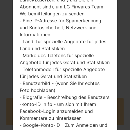
Abonnent sind), um LG Firwares Team-
Werbemitteilungen zu senden
Eine IP-Adresse für Spamerkennung
-
70 gramm (2.45
entfernbar Li-Ion
und Kontosicherheit, Netzwerk und
unzen)
950 mAh
Informationen
Land, für spezielle Angebote für jedes
-
Land und Statistiken
Marke des Telefons für spezielle
-
Angebote für jedes Gerät und Statistiken
Telefonmodell für spezielle Angebote
-
März, 2009
für jedes Gerät und Statistiken
Unknown
Benutzerbild - (wenn Sie Ihr echtes
-
Foto hochladen)
Biografie - Beschreibung des Benutzers
-
Konto-ID in fb - um sich mit Ihrem
-
Buy accessories on Amazon
Facebook-Login anzumelden und
Kommentare zu hinterlassen
Google-Konto-ID - Zum Anmelden und
-