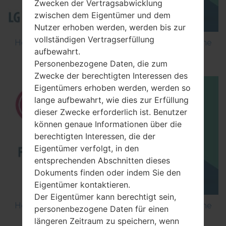
Zwecken der Vertragsabwicklung
zwischen dem Eigentümer und dem
Nutzer erhoben werden, werden bis zur
vollständigen Vertragserfüllung
How to Flash Stock Firmware on LG Smartphone
aufbewahrt.
using LG Flash Tool 2014?
Personenbezogene Daten, die zum
Zwecke der berechtigten Interessen des
Eigentümers erhoben werden, werden so
lange aufbewahrt, wie dies zur Erfüllung
dieser Zwecke erforderlich ist. Benutzer
können genaue Informationen über die
berechtigten Interessen, die der
Eigentümer verfolgt, in den
entsprechenden Abschnitten dieses
Dokuments finden oder indem Sie den
Eigentümer kontaktieren.
Der Eigentümer kann berechtigt sein,
How to Flash Stock Firmware on LG Smartphone
personenbezogene Daten für einen
using LG UP?
längeren Zeitraum zu speichern, wenn