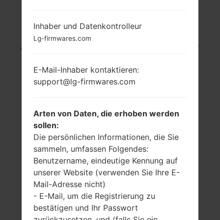
LG GB106 (LGGB106)
Inhaber und Datenkontrolleur
Lg-firmwares.com
AUS DER LG OTHERS-
SERIE
E-Mail-Inhaber kontaktieren:
support@lg-firmwares.com
Arten von Daten, die erhoben werden
sollen:
1.5 in (~15.8%
-
Die persönlichen Informationen, die Sie
Bildschirm zu
-
sammeln, umfassen Folgendes:
Körper Verhältnis)
Benutzername, eindeutige Kennung auf
128 x 128 Pixel (~121
unserer Website (verwenden Sie Ihre E-
Dichte der Pixel pro
Mail-Adresse nicht)
Zoll)
- E-Mail, um die Registrierung zu
bestätigen und Ihr Passwort
zurückzusetzen, und (falls Sie ein