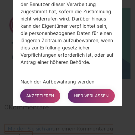
der Benutzer dieser Verarbeitung
zugestimmt hat, sofern die Zustimmung
nicht widerrufen wird. Darüber hinaus
kann der Eigentümer verpflichtet sein,
die personenbezogenen Daten für einen
längeren Zeitraum aufzubewahren, wenn
dies zur Erfüllung gesetzlicher
Verpflichtungen erforderlich ist, oder auf
Antrag einer höheren Behörde.
Nach der Aufbewahrung werden
TOP 5 SECRET CODES for LG!
personenbezogene Daten gelöscht. Das
Recht auf Auskunft, das Recht auf
AKZEPTIEREN
HIER VERLASSEN
Löschung, das Recht auf Berichtigung
0
Kommentare
und das Recht auf Datenübermittlung
können daher nach Ablauf der
Aufbewahrungsfrist nicht erfüllt werden.
Melden Sie sich an
um einen Kommentar zu