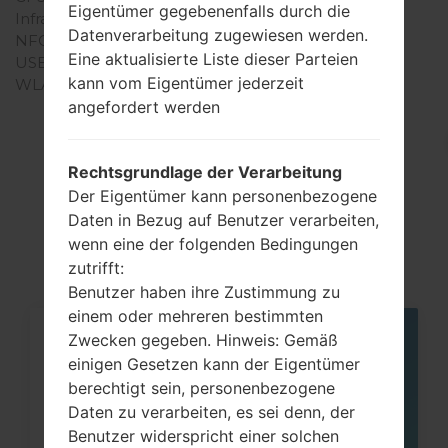
Eigentümer gegebenenfalls durch die
Infrarotanschluss
Nein
Datenverarbeitung zugewiesen werden.
NFC
Nein
Eine aktualisierte Liste dieser Parteien
USB
-
kann vom Eigentümer jederzeit
WLAN
-
angefordert werden
Rechtsgrundlage der Verarbeitung
Artikel
Der Eigentümer kann personenbezogene
LGGB106(LGGB106)
Daten in Bezug auf Benutzer verarbeiten,
wenn eine der folgenden Bedingungen
zutrifft:
Benutzer haben ihre Zustimmung zu
einem oder mehreren bestimmten
Zwecken gegeben. Hinweis: Gemäß
05
MAI
einigen Gesetzen kann der Eigentümer
berechtigt sein, personenbezogene
Daten zu verarbeiten, es sei denn, der
Benutzer widerspricht einer solchen