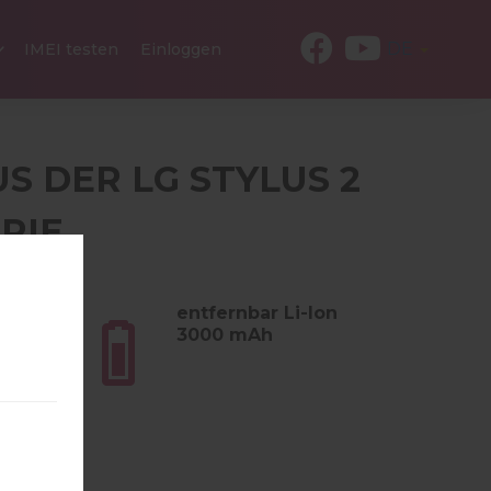
DE
IMEI testen
Einloggen
US DER LG STYLUS 2
RIE
 (5.11
entfernbar Li-Ion
3000 mAh