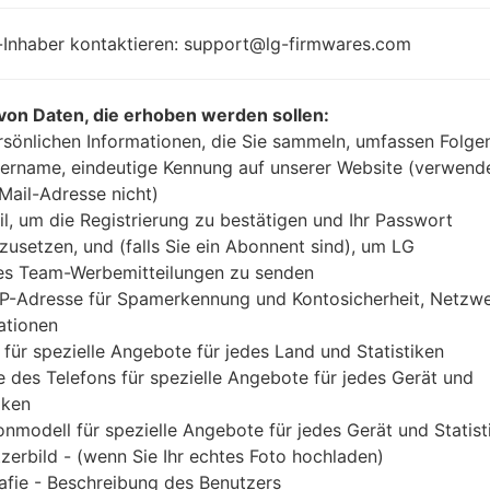
1.2 GHz Cortex-A53
Android 7
Qualcomm
-Inhaber kontaktieren: support@lg-firmwares.com
MSM8996
Snapdragon 820
1.5GB
von Daten, die erhoben werden sollen:
rsönlichen Informationen, die Sie sammeln, umfassen Folge
ername, eindeutige Kennung auf unserer Website (verwend
-Mail-Adresse nicht)
Buy accessories on Amazon
il, um die Registrierung zu bestätigen und Ihr Passwort
zusetzen, und (falls Sie ein Abonnent sind), um LG
es Team-Werbemitteilungen zu senden
IP-Adresse für Spamerkennung und Kontosicherheit, Netzw
Startseite
→
Serie
→
LG Stylus 2 LTE
→
LGF720K
ationen
 für spezielle Angebote für jedes Land und Statistiken
 des Telefons für spezielle Angebote für jedes Gerät und
iken
onmodell für spezielle Angebote für jedes Gerät und Statist
GF720K(LGF720K) akaLG 
zerbild - (wenn Sie Ihr echtes Foto hochladen)
afie - Beschreibung des Benutzers