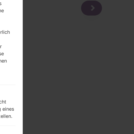
s
ne
rlich
r
se
hen
m
cht
 eines
ellen.