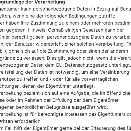
grundlage der Verarbeitung
1.5GB
gentümer kann personenbezogene Daten in Bezug auf Benu
16GB
eiten, wenn eine der folgenden Bedingungen zutrifft:
microSD, zu 256 GB (dediziert
er haben ihre Zustimmung zu einem oder mehreren bestim
Netzwerk und Daten
2 Micro-SIM
n gegeben. Hinweis: Gemäß einigen Gesetzen kann der
GSM 850/900/1800/1900 MH
ümer berechtigt sein, personenbezogene Daten zu verarbei
HSDPA 850/900/1900/2100 
nn, der Benutzer widerspricht einer solchen Verarbeitung ("l
LTE band 1(2100), 3(1800), 7(2
ab"), ohne sich auf die Zustimmung oder einen der anderen
-
gründe zu verlassen. Dies gilt jedoch nicht, wenn die Verar
GPRS, EDGE, UMTS, HSDPA, 
enbezogener Daten dem EU-Datenschutzgesetz unterliegt.
Anzeige
reitstellung der Daten ist notwendig, um eine Vereinbarung 
5.7 in (~72.6% Bildschirm zu K
nutzer zu treffen und / oder für alle vorvertraglichen
IPS LCD
ichtungen, denen der Eigentümer unterliegt.
720 x 1280 Pixel (~258 Dichte 
rarbeitung bezieht sich auf eine Aufgabe, die im öffentliche
16M Farben
sse oder im Rahmen der Erfüllung der dem Eigentümer
Batterie und Tastatur
entfernbar Li-Ion 3000 mAh
agenen behördlichen Befugnisse ausgeführt wird.
-
rarbeitung ist für berechtigte Interessen des Eigentümers o
Interfaces
ritten erforderlich.
3.5mm jack
m Fall hilft der Eigentümer gerne bei der Erläuterung des fü