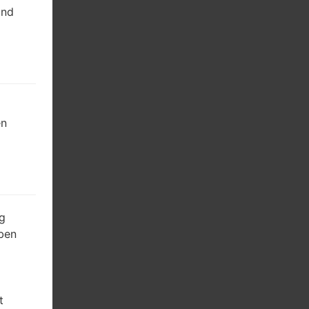
und
en
g
ben
t