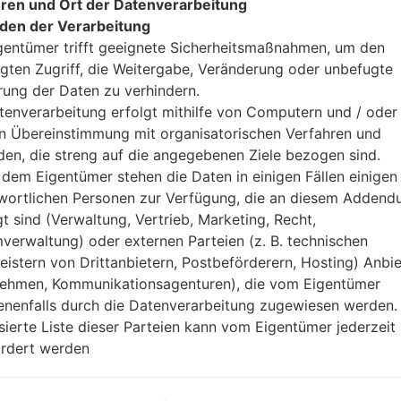
ren und Ort der Datenverarbeitung
den der Verarbeitung
gentümer trifft geeignete Sicherheitsmaßnahmen, um den
gten Zugriff, die Weitergabe, Veränderung oder unbefugte
rung der Daten zu verhindern.
tenverarbeitung erfolgt mithilfe von Computern und / oder 
in Übereinstimmung mit organisatorischen Verfahren und
n LGF720K(LGF720K) akaLG
en, die streng auf die angegebenen Ziele bezogen sind.
dem Eigentümer stehen die Daten in einigen Fällen einigen
Modell und seine Eigenschaften
wortlichen Personen zur Verfügung, die an diesem Adden
LGF720K
gt sind (Verwaltung, Vertrieb, Marketing, Recht,
LG Stylus 2 LTE
verwaltung) oder externen Parteien (z. B. technischen
Juni, 2016
leistern von Drittanbietern, Postbeförderern, Hosting) Anbiet
7.4 millimeter (0.29 Zoll)
ehmen, Kommunikationsagenturen), die vom Eigentümer
155 x 79.6 millimeter (6.10 x 3.1
nenfalls durch die Datenverarbeitung zugewiesen werden.
145 gramm (5.11 unzen)
isierte Liste dieser Parteien kann vom Eigentümer jederzeit
Android 7.x Nougat
rdert werden
Ausrüstung
1.2 GHz Cortex-A53 Qualco
Quad-core