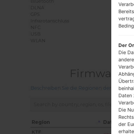
Bluetooth
Verarb
DLNA
Bereit
GPS
vertra
Infrarotanschluss
Beding
NFC
USB
WLAN
Der Or
Die Da
andere
Verarb
Firmware L
Abhäng
Übertr
beinha
Beschreiben Sie die Regionen der LG-Firm
Daten 
Verarb
Die Nu
Rechts
Region
Dateiname
der Eu
Region
Dateiname
erhalt
KTF