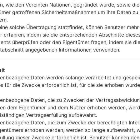
_1207.kdz
Android 7.x Nougat
1.52 GiB
n, wie den Vereinten Nationen, gegründet wurde, sowie di
ümer getroffenen Sicherheitsmaßnahmen um ihre Daten zu
ern.
ine solche Übertragung stattfindet, können Benutzer mehr
r erfahren, indem sie die entsprechenden Abschnitte diese
nts überprüfen oder den Eigentümer fragen, indem sie die
tabschnitt angegebenen Informationen verwenden.
GF720K(LGF720K) akaLG St
it
enbezogene Daten werden solange verarbeitet und gespeic
es für die Zwecke erforderlich ist, für die sie erhoben wurde
05
MAI
enbezogene Daten, die zu Zwecken der Vertragsabwicklu
en dem Eigentümer und dem Nutzer erhoben werden, werd
llständigen Vertragserfüllung aufbewahrt.
enbezogene Daten, die zum Zwecke der berechtigten Inte
gentümers erhoben werden, werden so lange aufbewahrt, w
füllung dieser Zwecke erforderlich ist. Benutzer können ge