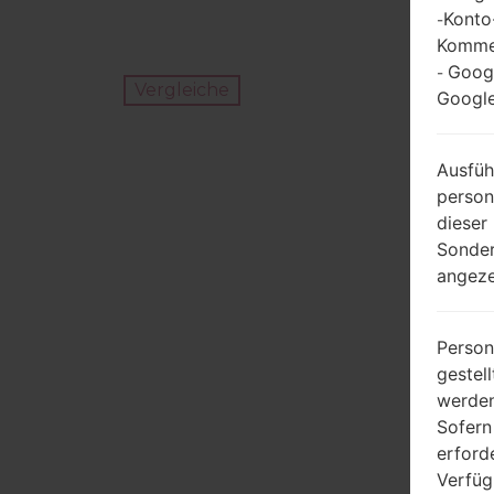
Konto
-
Kommen
Goog
-
Vergleiche
Google
Ausfüh
person
dieser
Sonder
angeze
Person
gestel
werden
Sofern
erford
Verfüg