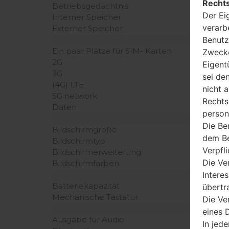
Rechts
Betriebsgedächtnis
Der Ei
Interner Speicher
verarb
Externer Speicher
Benutz
Ein paar Plätze für SIM- Karten
Zwecke
2G
Eigent
3G
sei de
(4G) LTE
nicht 
5G network
Rechts
Daten
person
Die Be
Bildschirmgröße
dem Be
Bildschirmtyp
Verpfl
Bildschirmerweiterung
Die Ve
Bildschirmfarben
Intere
Batteriekapazität
übertr
Mechanische Tastatur
Die Ve
eines D
Ausgabe für Audio
In jede