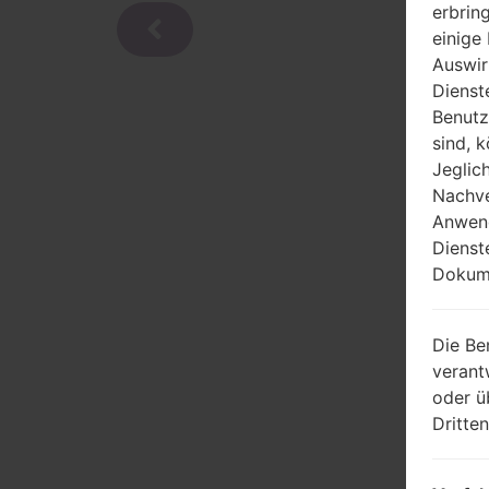
erbrin
einige
Auswir
Dienst
Benutz
sind, 
Jeglic
Nachve
Anwend
Dienst
Dokume
Die Be
verant
oder ü
Dritte