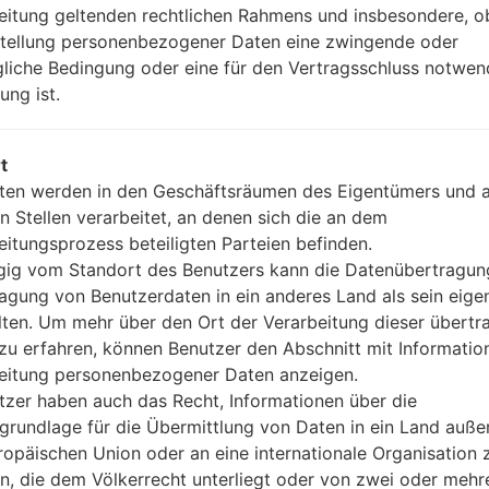
Version 4.1, A2DP
eitung geltenden rechtlichen Rahmens und insbesondere, o
Ja
stellung personenbezogener Daten eine zwingende oder
A-GPS, GLONASS
gliche Bedingung oder eine für den Vertragsschluss notwen
Nein
ung ist.
Nein
microUSB 2.0
Wi-Fi802.11b/g/n, Wi-Fi Direct
t
ten werden in den Geschäftsräumen des Eigentümers und 
n Stellen verarbeitet, an denen sich die an dem
eitungsprozess beteiligten Parteien befinden.
GF720K(LGF720K) akaLG S
ig vom Standort des Benutzers kann die Datenübertragun
agung von Benutzerdaten in ein anderes Land als sein eige
lten. Um mehr über den Ort der Verarbeitung dieser übert
waren
zu erfahren, können Benutzer den Abschnitt mit Informatio
eitung personenbezogener Daten anzeigen.
tzer haben auch das Recht, Informationen über die
grundlage für die Übermittlung von Daten in ein Land auße
OS
Größe
ropäischen Union oder an eine internationale Organisation 
OS
Größe
en, die dem Völkerrecht unterliegt oder von zwei oder mehr