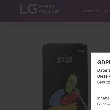
Startseite
Tel
GDP
Datens
Diese 
Benutz
Inhabe
Lg-firm