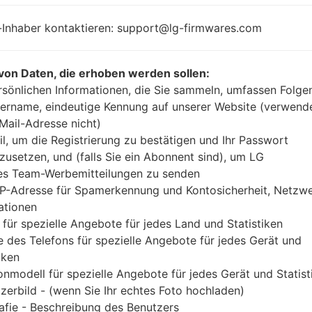
1.2 GHz Cortex-A53
Android 6.
Qualcomm
-Inhaber kontaktieren: support@lg-firmwares.com
Marshmal
MSM8916
Snapdragon 410
1.5GB
von Daten, die erhoben werden sollen:
rsönlichen Informationen, die Sie sammeln, umfassen Folge
ername, eindeutige Kennung auf unserer Website (verwend
-Mail-Adresse nicht)
Buy accessories on Amazon
il, um die Registrierung zu bestätigen und Ihr Passwort
zusetzen, und (falls Sie ein Abonnent sind), um LG
es Team-Werbemitteilungen zu senden
IP-Adresse für Spamerkennung und Kontosicherheit, Netzw
Startseite
→
Serie
→
LG K10 LTE
→
LGF670S
ationen
 für spezielle Angebote für jedes Land und Statistiken
 des Telefons für spezielle Angebote für jedes Gerät und
iken
onmodell für spezielle Angebote für jedes Gerät und Statist
k LGF670S(LGF670S) akaL
zerbild - (wenn Sie Ihr echtes Foto hochladen)
afie - Beschreibung des Benutzers