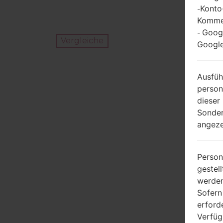
Konto
-
Kommen
Goog
-
Vergleiche
Google
Ausfüh
person
dieser
Sonder
angeze
Person
gestel
werden
Sofern
erford
Verfüg