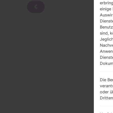
erbrin
einige
Auswir
Dienst
Benutz
sind, 
Jeglic
Nachve
Anwend
Dienst
Dokume
Die Be
verant
oder ü
Dritte