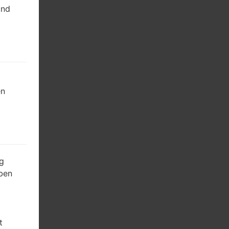
und
en
g
ben
t