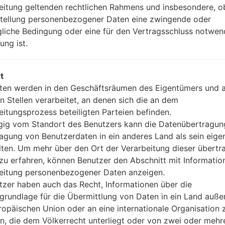
Version 4.1, A2DP, LE
eitung geltenden rechtlichen Rahmens und insbesondere, o
Nein
stellung personenbezogener Daten eine zwingende oder
A-GPS, GLONASS
gliche Bedingung oder eine für den Vertragsschluss notwen
Nein
ung ist.
Ja
microUSB 2.0
Wi-Fi 802.11 a/b/g/n/ac, dual-
t
ten werden in den Geschäftsräumen des Eigentümers und 
n Stellen verarbeitet, an denen sich die an dem
eitungsprozess beteiligten Parteien befinden.
 LGF670S(LGF670S) akaL
ig vom Standort des Benutzers kann die Datenübertragun
agung von Benutzerdaten in ein anderes Land als sein eige
lten. Um mehr über den Ort der Verarbeitung dieser übert
waren
zu erfahren, können Benutzer den Abschnitt mit Informatio
eitung personenbezogener Daten anzeigen.
tzer haben auch das Recht, Informationen über die
grundlage für die Übermittlung von Daten in ein Land auße
OS
Grö
ropäischen Union oder an eine internationale Organisation 
OS
Grö
en, die dem Völkerrecht unterliegt oder von zwei oder mehr