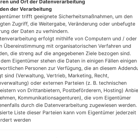
ren und Ort der Datenverarbeitung
den der Verarbeitung
gentümer trifft geeignete Sicherheitsmaßnahmen, um den
gten Zugriff, die Weitergabe, Veränderung oder unbefugte
rung der Daten zu verhindern.
tenverarbeitung erfolgt mithilfe von Computern und / oder 
in Übereinstimmung mit organisatorischen Verfahren und
ion LGF670S(LGF670S) ak
en, die streng auf die angegebenen Ziele bezogen sind.
dem Eigentümer stehen die Daten in einigen Fällen einigen
Modell und seine Eigenschaften
wortlichen Personen zur Verfügung, die an diesem Adden
LGF670S
gt sind (Verwaltung, Vertrieb, Marketing, Recht,
LG K10 LTE
verwaltung) oder externen Parteien (z. B. technischen
Januar, 2016
leistern von Drittanbietern, Postbeförderern, Hosting) Anbiet
8.8 millimeter (0.35 Zoll)
ehmen, Kommunikationsagenturen), die vom Eigentümer
146 x 74.8 millimeter (5.75 x 2.
nenfalls durch die Datenverarbeitung zugewiesen werden.
142 gramm (5.01 unzen)
isierte Liste dieser Parteien kann vom Eigentümer jederzeit
Android 6.0.x Marshmallow
rdert werden
Ausrüstung
1.2 GHz Cortex-A53 Qualco
Quad-core