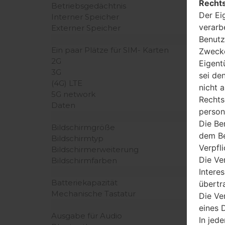
Rechts
Betriebsgedächtnis
Der Ei
Interner Speicher
verarb
Externer Speicher
Benutz
Ein paar Plätze für SIM- Karten
Zwecke
2G
Eigent
3G
sei de
(4G) LTE
nicht 
5G network
Rechts
Daten
person
Die Be
Bildschirmgröße
dem Be
Bildschirmtyp
Verpfl
Bildschirmerweiterung
Die Ve
Bildschirmfarben
Intere
Batteriekapazität
übertr
Mechanische Tastatur
Die Ve
eines D
Ausgabe für Audio
In jede