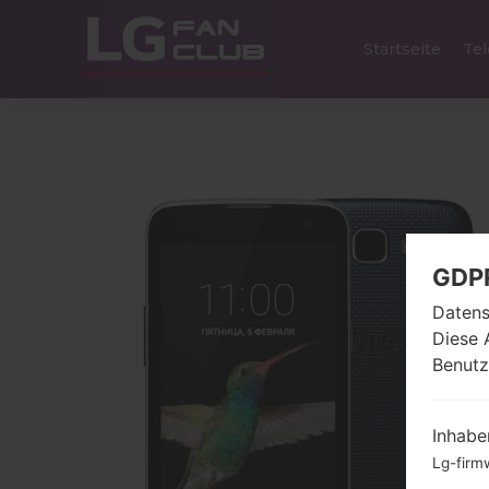
Startseite
Tel
GDP
Datens
Diese 
Benutz
Inhabe
Lg-firm