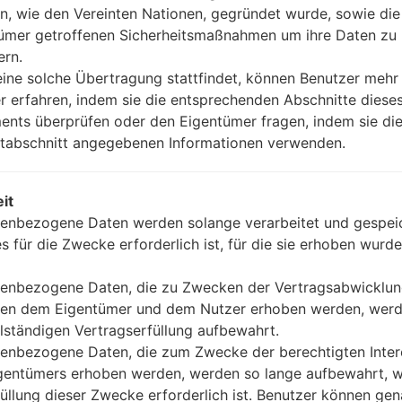
610.kdz
Android 6.0.x Marshmallow
1.19 
n, wie den Vereinten Nationen, gegründet wurde, sowie di
ümer getroffenen Sicherheitsmaßnahmen um ihre Daten zu
610.kdz
Android 6.0.x Marshmallow
1.19 
ern.
ine solche Übertragung stattfindet, können Benutzer mehr
r erfahren, indem sie die entsprechenden Abschnitte diese
610.kdz
Android 6.0.x Marshmallow
1.19 
nts überprüfen oder den Eigentümer fragen, indem sie die
tabschnitt angegebenen Informationen verwenden.
610.kdz
Android 6.0.x Marshmallow
1.19 
it
enbezogene Daten werden solange verarbeitet und gespeic
es für die Zwecke erforderlich ist, für die sie erhoben wurde
enbezogene Daten, die zu Zwecken der Vertragsabwicklu
 LGF670S(LGF670S) akaLG
en dem Eigentümer und dem Nutzer erhoben werden, werd
llständigen Vertragserfüllung aufbewahrt.
enbezogene Daten, die zum Zwecke der berechtigten Inte
gentümers erhoben werden, werden so lange aufbewahrt, w
füllung dieser Zwecke erforderlich ist. Benutzer können ge