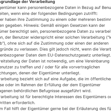
grundlage der Verarbeitung
1.5GB
gentümer kann personenbezogene Daten in Bezug auf Benu
16GB
eiten, wenn eine der folgenden Bedingungen zutrifft:
microSD, zu 32 GB (dedizierte
er haben ihre Zustimmung zu einem oder mehreren bestim
Netzwerk und Daten
2 Nani-SIM
n gegeben. Hinweis: Gemäß einigen Gesetzen kann der
GSM 850/900/1800/1900 MH
ümer berechtigt sein, personenbezogene Daten zu verarbei
HSDPA 850/900/1900/2100 
nn, der Benutzer widerspricht einer solchen Verarbeitung ("l
LTE band 1(2100), 3(1800), 7(2
ab"), ohne sich auf die Zustimmung oder einen der anderen
-
gründe zu verlassen. Dies gilt jedoch nicht, wenn die Verar
GPRS, EDGE, UMTS, HSDPA, 
enbezogener Daten dem EU-Datenschutzgesetz unterliegt.
Anzeige
reitstellung der Daten ist notwendig, um eine Vereinbarung 
5.3 in (~70.9% Bildschirm zu K
nutzer zu treffen und / oder für alle vorvertraglichen
IPS LCD
ichtungen, denen der Eigentümer unterliegt.
720 x 1280 Pixel (~277 Dichte 
rarbeitung bezieht sich auf eine Aufgabe, die im öffentliche
16M Farben
sse oder im Rahmen der Erfüllung der dem Eigentümer
Batterie und Tastatur
entfernbar Li-Ion 2300 mAh
agenen behördlichen Befugnisse ausgeführt wird.
-
rarbeitung ist für berechtigte Interessen des Eigentümers o
Interfaces
ritten erforderlich.
3.5mm jack
m Fall hilft der Eigentümer gerne bei der Erläuterung des fü