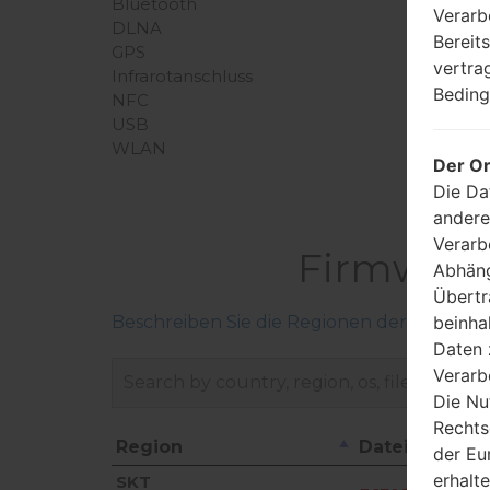
Bluetooth
Verarb
DLNA
Bereit
GPS
vertra
Infrarotanschluss
Beding
NFC
USB
WLAN
Der Or
Die Da
andere
Verarb
Firmware
Abhäng
Übertr
beinha
Beschreiben Sie die Regionen der LG-Firm
Daten 
Verarb
Die Nu
Rechts
Region
Dateiname
der Eu
Region
Dateiname
erhalt
SKT