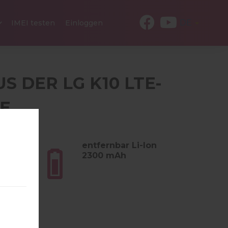
DE
IMEI testen
Einloggen
US DER LG K10 LTE-
IE
 (5.01
entfernbar Li-Ion
2300 mAh