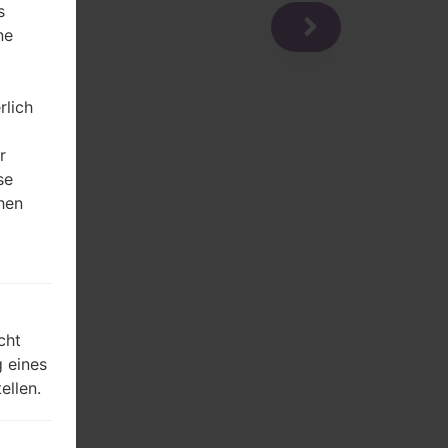
s
ne
rlich
r
se
hen
m
cht
 eines
ellen.