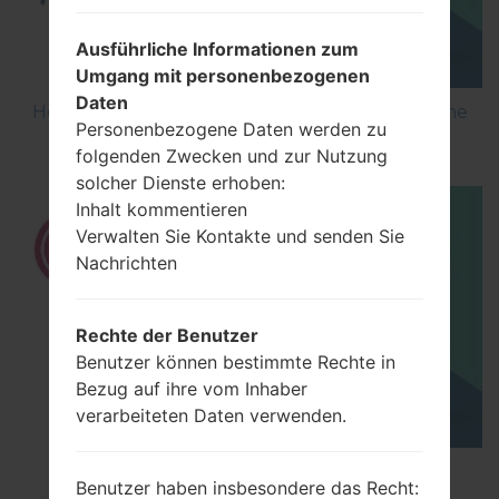
Ausführliche Informationen zum
Umgang mit personenbezogenen
Daten
How to Flash Stock Firmware on LG Smartphone
Personenbezogene Daten werden zu
using LG UP?
folgenden Zwecken und zur Nutzung
solcher Dienste erhoben:
Inhalt kommentieren
Verwalten Sie Kontakte und senden Sie
Nachrichten
Rechte der Benutzer
Benutzer können bestimmte Rechte in
Bezug auf ihre vom Inhaber
verarbeiteten Daten verwenden.
How to Hard Reset on LG G5 H850?
Benutzer haben insbesondere das Recht: