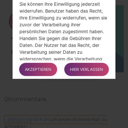
Sie können Ihre Einwilligung jederzeit
widerrufen. Benutzer haben das Recht,
ihre Einwilligung zu widerrufen, wenn sie
zuvor der Verarbeitung ihrer
persönlichen Daten zugestimmt haben.
Handeln Sie gegen die Gebühren Ihrer
Daten. Der Nutzer hat das Recht, der
Verarbeitung seiner Daten zu
widersprechen, wenn die Verarbeitung
aus anderen rechtlichen Gründen erfolgt,
AKZEPTIEREN
HIER VERLASSEN
mit Ausnahme der Zustimmung.
TOP 5 SECRET CODES for LG!
Ausführlichere Informationen finden Sie
in den folgenden Abschnitten.
0
Kommentare
Zugriff auf Ihre Daten haben.
Benutzer haben das Recht, Informationen
darüber zu erhalten, ob die Daten vom
Melden Sie sich an
um einen Kommentar zu
Eigentümer gehandhabt werden, und
schreiben.