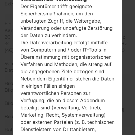
Externer Speicher
microSD, zu 32 GB
Der Eigentümer trifft geeignete
(dedizierter Slot)
Sicherheitsmaßnahmen, um den
Netzwerk und Daten
unbefugten Zugriff, die Weitergabe,
Ein paar Plätze für SIM-
1 Mini-SIM
Veränderung oder unbefugte Zerstörung
Karten
der Daten zu verhindern.
2G
GSM 900/1800/1900 MHz
Die Datenverarbeitung erfolgt mithilfe
3G
HSPA 850/1900/2100 MHz
von Computern und / oder IT-Tools in
(4G) LTE
LTE 850, 1800, 2100, 2600
MHz
Übereinstimmung mit organisatorischen
5G network
-
Verfahren und Methoden, die streng auf
Daten
GPRS/EDGE
die angegebenen Ziele bezogen sind.
Anzeige
Neben dem Eigentümer stehen die Daten
Bildschirmgröße
6.0 in
in einigen Fällen einigen
Bildschirmtyp
IPS LCD kapazitiver
verantwortlichen Personen zur
Touchscreen
Verfügung, die an diesem Addendum
Bildschirmerweiterung
720 x 1280 Pixel (~258
beteiligt sind (Verwaltung, Vertrieb,
Dichte der Pixel pro Zoll)
Marketing, Recht, Systemverwaltung)
Bildschirmfarben
16M Farben
oder externen Parteien (z. B. technischen
Batterie und Tastatur
Dienstleistern von Drittanbietern,
Batteriekapazität
entfernbar Li-Ion 3200