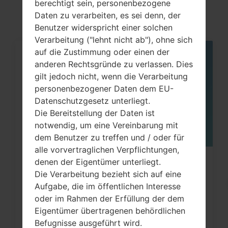
akaLG Gx2 LTE
berechtigt sein, personenbezogene
Daten zu verarbeiten, es sei denn, der
Benutzer widerspricht einer solchen
Verarbeitung ("lehnt nicht ab"), ohne sich
auf die Zustimmung oder einen der
05
anderen Rechtsgründe zu verlassen. Dies
MAI
gilt jedoch nicht, wenn die Verarbeitung
personenbezogener Daten dem EU-
Datenschutzgesetz unterliegt.
Die Bereitstellung der Daten ist
notwendig, um eine Vereinbarung mit
dem Benutzer zu treffen und / oder für
alle vorvertraglichen Verpflichtungen,
denen der Eigentümer unterliegt.
Wie kann ich auf LG G3, G4, G5, G7
Die Verarbeitung bezieht sich auf eine
und ähnlichen Serien...
Aufgabe, die im öffentlichen Interesse
oder im Rahmen der Erfüllung der dem
Eigentümer übertragenen behördlichen
Befugnisse ausgeführt wird.