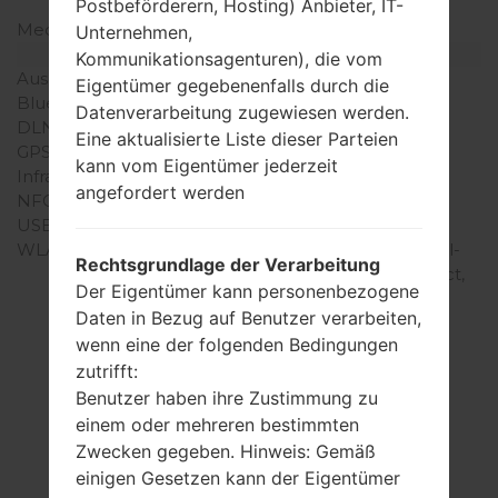
mAh
Postbeförderern, Hosting) Anbieter, IT-
Mechanische Tastatur
-
Unternehmen,
Interfaces
Kommunikationsagenturen), die vom
Ausgabe für Audio
3.5mm jack
Eigentümer gegebenenfalls durch die
Bluetooth
Version 4.0, A2DP
Datenverarbeitung zugewiesen werden.
DLNA
Ja
Eine aktualisierte Liste dieser Parteien
GPS
A-GPS
kann vom Eigentümer jederzeit
Infrarotanschluss
Nein
angefordert werden
NFC
Ja
USB
microUSB 2.0
WLAN
Wi-Fi 802.11 a/b/g/n, dual-
Rechtsgrundlage der Verarbeitung
band, DLNA, Wi-Fi Direct,
Der Eigentümer kann personenbezogene
hotspot
Daten in Bezug auf Benutzer verarbeiten,
wenn eine der folgenden Bedingungen
zutrifft:
Benutzer haben ihre Zustimmung zu
Artikel
einem oder mehreren bestimmten
LGF430L(LGF430L)
Zwecken gegeben. Hinweis: Gemäß
einigen Gesetzen kann der Eigentümer