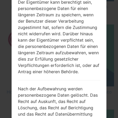
Der Eigentümer kann berechtigt sein,
How to Factory Reset through code on LG K8
personenbezogene Daten für einen
M200E?
längeren Zeitraum zu speichern, wenn
der Benutzer dieser Verarbeitung
zugestimmt hat, sofern die Zustimmung
nicht widerrufen wird. Darüber hinaus
kann der Eigentümer verpflichtet sein,
die personenbezogenen Daten für einen
längeren Zeitraum aufzubewahren, wenn
dies zur Erfüllung gesetzlicher
Verpflichtungen erforderlich ist, oder auf
Antrag einer höheren Behörde.
Nach der Aufbewahrung werden
How to Factory Reset through menu on LG Aristo
personenbezogene Daten gelöscht. Das
MS210?
Recht auf Auskunft, das Recht auf
Löschung, das Recht auf Berichtigung
und das Recht auf Datenübermittlung