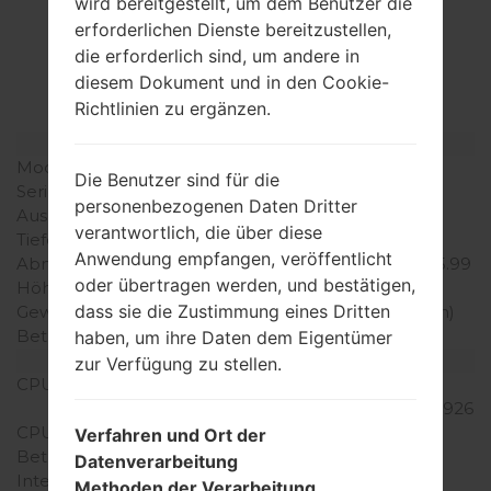
Spezifikation
wird bereitgestellt, um dem Benutzer die
erforderlichen Dienste bereitzustellen,
LGF430L(LGF430L)
die erforderlich sind, um andere in
akaLG Gx2 LTE
diesem Dokument und in den Cookie-
Richtlinien zu ergänzen.
Modell und seine Eigenschaften
Modell
LGF430L
Die Benutzer sind für die
Serie
LG Gx2 LTE
personenbezogenen Daten Dritter
Ausgabe
Oktober, 2014
verantwortlich, die über diese
Tiefe
9.1 millimeter (0.36 Zoll)
Anwendung empfangen, veröffentlicht
Abmessungen (Breite /
152.2 x 79.3 millimeter (5.99
oder übertragen werden, und bestätigen,
Höhe)
x 3.12 Zoll)
dass sie die Zustimmung eines Dritten
Gewicht
168.1 gramm (5.93 unzen)
Betriebssystem
Android 4.4 KitKat
haben, um ihre Daten dem Eigentümer
Ausrüstung
zur Verfügung zu stellen.
CPU
1.2 GHz, Qualcomm
Snapdragon 400 MSM8926
CPU-Kerne
Quad-core
Verfahren und Ort der
Betriebsgedächtnis
1.5GB
Datenverarbeitung
Interner Speicher
8GB
Methoden der Verarbeitung