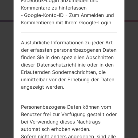
Facebook-Login anzumelden und
Startseite
→
Serie
→
LG Gx2 LTE
→
LGF430L
Kommentare zu hinterlassen
Google-Konto-ID - Zum Anmelden und
-
Kommentieren mit Ihrem Google-Login
Rückblick
LGF430L(LGF430L)
Ausführliche Informationen zu jeder Art
der erfassten personenbezogenen Daten
akaLG Gx2 LTE
finden Sie in den speziellen Abschnitten
dieser Datenschutzrichtlinie oder in den
Erläuternden Sondernachrichten, die
unmittelbar vor der Erhebung der Daten
angezeigt werden.
Vergleiche
Personenbezogene Daten können vom
Benutzer frei zur Verfügung gestellt oder
bei Verwendung dieses Nachtrags
automatisch erhoben werden.
Sofern nicht anders angegeben, sind alle