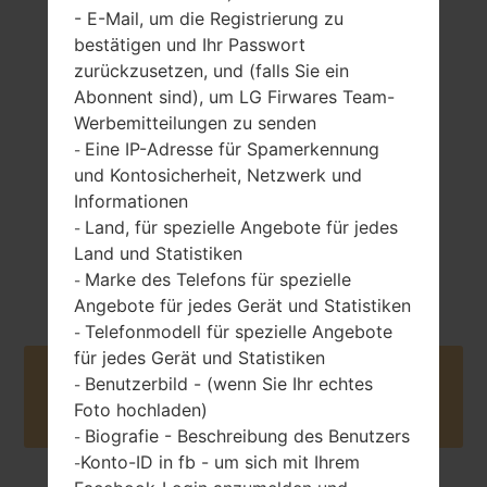
- E-Mail, um die Registrierung zu
bestätigen und Ihr Passwort
168.1 gramm (5.93
zurückzusetzen, und (falls Sie ein
entfernbar Li-Ion
unzen)
3200 mAh
Abonnent sind), um LG Firwares Team-
Werbemitteilungen zu senden
Eine IP-Adresse für Spamerkennung
-
und Kontosicherheit, Netzwerk und
Informationen
Land, für spezielle Angebote für jedes
-
Land und Statistiken
Oktober, 2014
Unknown
Marke des Telefons für spezielle
-
Angebote für jedes Gerät und Statistiken
Telefonmodell für spezielle Angebote
-
für jedes Gerät und Statistiken
Buy accessories on Amazon
Benutzerbild - (wenn Sie Ihr echtes
-
Foto hochladen)
Biografie - Beschreibung des Benutzers
-
Konto-ID in fb - um sich mit Ihrem
-