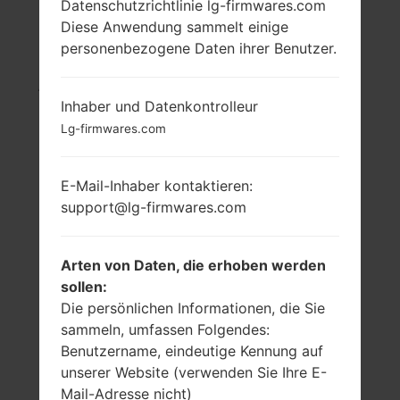
Datenschutzrichtlinie lg-firmwares.com
Diese Anwendung sammelt einige
LG F430L (LGF430L)
personenbezogene Daten ihrer Benutzer.
AUS DER LG GX2 LTE-
Inhaber und Datenkontrolleur
SERIE
Lg-firmwares.com
E-Mail-Inhaber kontaktieren:
support@lg-firmwares.com
6.0 in
1.2 GHz,
Qualcomm
Arten von Daten, die erhoben werden
720 x 1280 Pixel
Snapdragon 400
(~258 Dichte der
sollen:
MSM8926
Pixel pro Zoll)
Die persönlichen Informationen, die Sie
1.5GB
sammeln, umfassen Folgendes:
Benutzername, eindeutige Kennung auf
unserer Website (verwenden Sie Ihre E-
Mail-Adresse nicht)