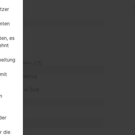
tzer
mten
z
ten, es
ehnt
beitung
SUPA, HSPA+, LTE
mit
örper Verhältnis)
der Pixel pro Zoll)
n
mAh
der
r die