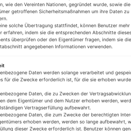
00.kdz
Android 4.4.x KitKat
1.12 GiB
n, wie den Vereinten Nationen, gegründet wurde, sowie di
ümer getroffenen Sicherheitsmaßnahmen um ihre Daten zu
00.kdz
Android 4.4.x KitKat
1.12 GiB
ern.
ine solche Übertragung stattfindet, können Benutzer mehr
r erfahren, indem sie die entsprechenden Abschnitte diese
nts überprüfen oder den Eigentümer fragen, indem sie die
tabschnitt angegebenen Informationen verwenden.
F180S(LGF180S) akaLG Op
it
enbezogene Daten werden solange verarbeitet und gespeic
es für die Zwecke erforderlich ist, für die sie erhoben wurde
enbezogene Daten, die zu Zwecken der Vertragsabwicklu
en dem Eigentümer und dem Nutzer erhoben werden, werd
05
MAI
llständigen Vertragserfüllung aufbewahrt.
enbezogene Daten, die zum Zwecke der berechtigten Inte
gentümers erhoben werden, werden so lange aufbewahrt, w
füllung dieser Zwecke erforderlich ist. Benutzer können ge