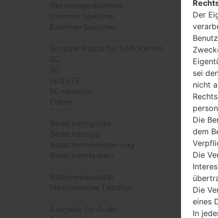
Rechts
Betriebsgedächtnis
Der Ei
Interner Speicher
verarb
Externer Speicher
Benutz
Ein paar Plätze für SIM- Karten
Zwecke
2G
Eigent
3G
sei de
(4G) LTE
nicht 
5G network
Rechts
Daten
person
Die Be
Bildschirmgröße
dem Be
Bildschirmtyp
Verpfl
Bildschirmerweiterung
Die Ve
Bildschirmfarben
Intere
Batteriekapazität
übertr
Mechanische Tastatur
Die Ve
eines D
Ausgabe für Audio
In jede