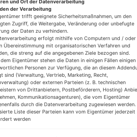
ren und Ort der Datenverarbeitung
den der Verarbeitung
gentümer trifft geeignete Sicherheitsmaßnahmen, um den
gten Zugriff, die Weitergabe, Veränderung oder unbefugte
rung der Daten zu verhindern.
tenverarbeitung erfolgt mithilfe von Computern und / oder 
in Übereinstimmung mit organisatorischen Verfahren und
 LGF180S(LGF180S) akaLG
en, die streng auf die angegebenen Ziele bezogen sind.
dem Eigentümer stehen die Daten in einigen Fällen einigen
Modell und seine Eigenschaften
wortlichen Personen zur Verfügung, die an diesem Adden
LGF180S
gt sind (Verwaltung, Vertrieb, Marketing, Recht,
LG Optimus G LTE
verwaltung) oder externen Parteien (z. B. technischen
Neinvember, 2012
leistern von Drittanbietern, Postbeförderern, Hosting) Anbiet
8.5 millimeter (0.33 Zoll)
ehmen, Kommunikationsagenturen), die vom Eigentümer
131.9 x 68.9 millimeter (5.19 x 2
nenfalls durch die Datenverarbeitung zugewiesen werden.
145 gramm (5.11 unzen)
isierte Liste dieser Parteien kann vom Eigentümer jederzeit
Android 4.4.x KitKat
rdert werden
Ausrüstung
1.5 GHz Krait Qualcomm APQ
Quad-core