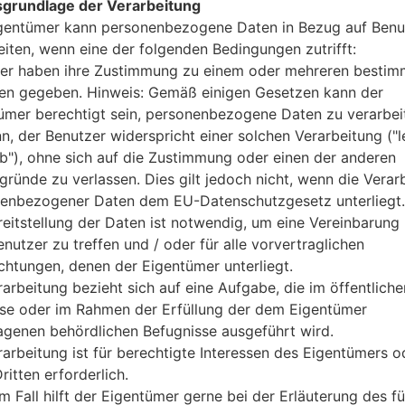
grundlage der Verarbeitung
2GB
gentümer kann personenbezogene Daten in Bezug auf Benu
32GB
eiten, wenn eine der folgenden Bedingungen zutrifft:
-
er haben ihre Zustimmung zu einem oder mehreren bestim
Netzwerk und Daten
1 Micro-SIM
n gegeben. Hinweis: Gemäß einigen Gesetzen kann der
GSM 850/900/1800/1900 MH
ümer berechtigt sein, personenbezogene Daten zu verarbei
HSDPA 850/1900/2100 MHz
nn, der Benutzer widerspricht einer solchen Verarbeitung ("l
LTE band 7(2600), 17(700)
ab"), ohne sich auf die Zustimmung oder einen der anderen
-
gründe zu verlassen. Dies gilt jedoch nicht, wenn die Verar
GPRS, EDGE, UMTS, HSDPA,H
enbezogener Daten dem EU-Datenschutzgesetz unterliegt.
Anzeige
reitstellung der Daten ist notwendig, um eine Vereinbarung 
4.7 in (~69.2% Bildschirm zu K
nutzer zu treffen und / oder für alle vorvertraglichen
True HD-IPS + LCD
ichtungen, denen der Eigentümer unterliegt.
768 x 1280 Pixel (~318 Dichte 
rarbeitung bezieht sich auf eine Aufgabe, die im öffentliche
16M Farben
sse oder im Rahmen der Erfüllung der dem Eigentümer
Batterie und Tastatur
nicht entfernbar Li-Po 2100 
agenen behördlichen Befugnisse ausgeführt wird.
-
rarbeitung ist für berechtigte Interessen des Eigentümers o
Interfaces
ritten erforderlich.
3.5mm jack
m Fall hilft der Eigentümer gerne bei der Erläuterung des fü