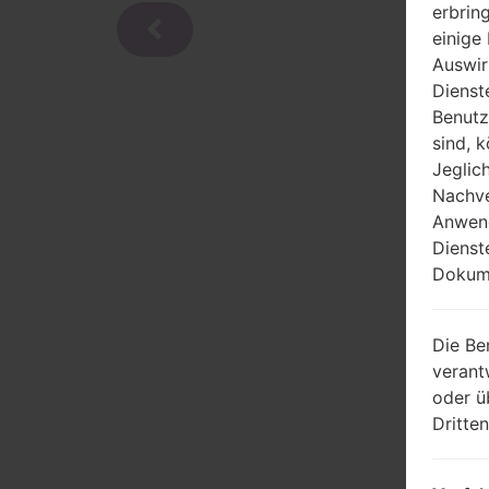
erbrin
einige
Auswir
Dienst
Benutz
sind, 
Jeglic
Nachve
Anwend
Dienst
Dokume
Die Be
verant
oder ü
Dritte