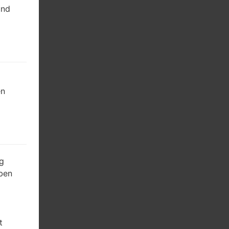
und
en
g
ben
t