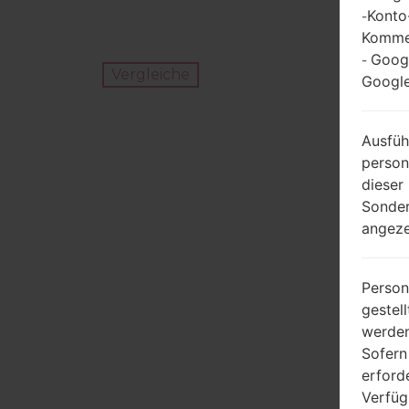
Konto
-
Kommen
Goog
-
Vergleiche
Google
Ausfüh
person
dieser
Sonder
angeze
Person
gestel
werden
Sofern
erford
Verfüg