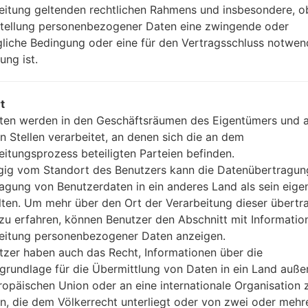
Version 4.0, A2DP
eitung geltenden rechtlichen Rahmens und insbesondere, o
Ja
stellung personenbezogener Daten eine zwingende oder
A-GPS, GLONASS
gliche Bedingung oder eine für den Vertragsschluss notwen
Nein
ung ist.
Ja
microUSB 2.0 (MHL TV-out),
Wi-Fi 802.11 a/b/g/n, dual-ban
t
ten werden in den Geschäftsräumen des Eigentümers und 
n Stellen verarbeitet, an denen sich die an dem
eitungsprozess beteiligten Parteien befinden.
F180S(LGF180S) akaLG O
ig vom Standort des Benutzers kann die Datenübertragun
agung von Benutzerdaten in ein anderes Land als sein eige
lten. Um mehr über den Ort der Verarbeitung dieser übert
waren
zu erfahren, können Benutzer den Abschnitt mit Informatio
eitung personenbezogener Daten anzeigen.
tzer haben auch das Recht, Informationen über die
grundlage für die Übermittlung von Daten in ein Land auße
e
OS
Größe
ropäischen Union oder an eine internationale Organisation 
OS
Größe
en, die dem Völkerrecht unterliegt oder von zwei oder mehr