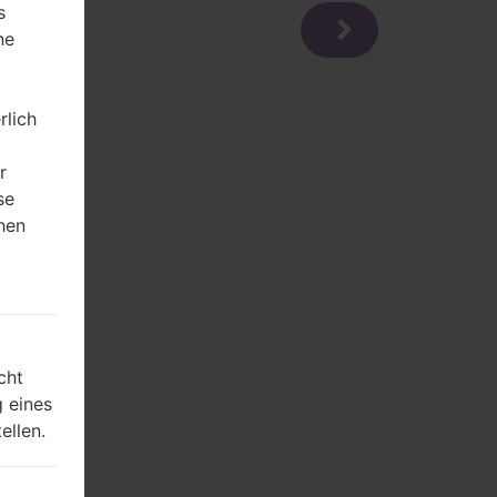
s
ne
rlich
r
se
hen
m
cht
 eines
ellen.