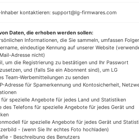
1.5 GHz Krait
Android 4.
Qualcomm
-Inhaber kontaktieren: support@lg-firmwares.com
APQ8064
Snapdragon S4 Pro
2GB
von Daten, die erhoben werden sollen:
rsönlichen Informationen, die Sie sammeln, umfassen Folge
ername, eindeutige Kennung auf unserer Website (verwend
-Mail-Adresse nicht)
Buy accessories on Amazon
il, um die Registrierung zu bestätigen und Ihr Passwort
zusetzen, und (falls Sie ein Abonnent sind), um LG
es Team-Werbemitteilungen zu senden
IP-Adresse für Spamerkennung und Kontosicherheit, Netzw
Startseite
→
Serie
→
LG Optimus G LTE
→
LGF180S
ationen
 für spezielle Angebote für jedes Land und Statistiken
 des Telefons für spezielle Angebote für jedes Gerät und
iken
onmodell für spezielle Angebote für jedes Gerät und Statist
GF180S(LGF180S) akaLG O
zerbild - (wenn Sie Ihr echtes Foto hochladen)
afie - Beschreibung des Benutzers