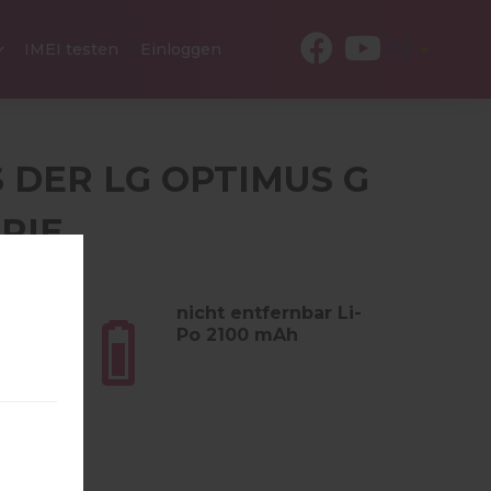
DE
IMEI testen
Einloggen
S DER LG OPTIMUS G
RIE
 (5.11
nicht entfernbar Li-
Po 2100 mAh