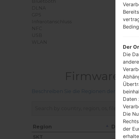
Bluetooth
Verarb
DLNA
Bereit
GPS
vertra
Infrarotanschluss
Beding
NFC
USB
WLAN
Der Or
Die Da
andere
Verarb
Firmware LG
Abhäng
Übertr
beinha
Beschreiben Sie die Regionen der LG-Firm
Daten 
Verarb
Die Nu
Rechts
Region
Dateinam
der Eu
Region
Dateiname
erhalt
SKT