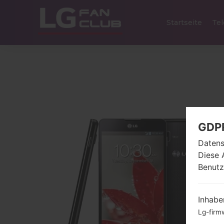
Startseite
Tel
GDP
Datens
Diese 
Benutz
Inhabe
Lg-firm