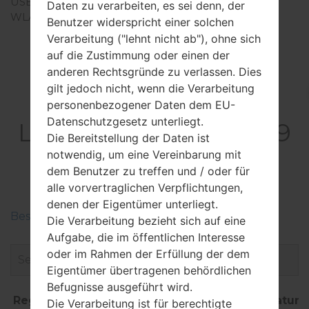
USB
microUSB 2.0
Daten zu verarbeiten, es sei denn, der
WLAN
Wi-Fi802.11b/g/n, UMA,
Benutzer widerspricht einer solchen
hotspot
Verarbeitung ("lehnt nicht ab"), ohne sich
auf die Zustimmung oder einen der
anderen Rechtsgründe zu verlassen. Dies
gilt jedoch nicht, wenn die Verarbeitung
Firmware
personenbezogener Daten dem EU-
Datenschutzgesetz unterliegt.
LGE739BKDU(LGE739
Die Bereitstellung der Daten ist
BKDU) akaLG
notwendig, um eine Vereinbarung mit
dem Benutzer zu treffen und / oder für
myTouch
alle vorvertraglichen Verpflichtungen,
denen der Eigentümer unterliegt.
Beschreiben Sie die Regionen der LG-Firmwaren
Die Verarbeitung bezieht sich auf eine
Aufgabe, die im öffentlichen Interesse
oder im Rahmen der Erfüllung der dem
Eigentümer übertragenen behördlichen
Befugnisse ausgeführt wird.
Region
Dateiname
OS
Größe
Datum
Die Verarbeitung ist für berechtigte