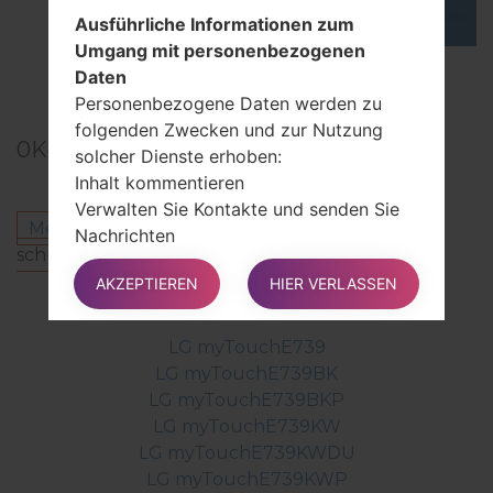
Ausführliche Informationen zum
Umgang mit personenbezogenen
TOP 5 SECRET CODES for LG!
Daten
Personenbezogene Daten werden zu
folgenden Zwecken und zur Nutzung
0
Kommentare
solcher Dienste erhoben:
Inhalt kommentieren
Verwalten Sie Kontakte und senden Sie
Melden Sie sich an
um einen Kommentar zu
Nachrichten
schreiben.
AKZEPTIEREN
HIER VERLASSEN
Andere Modelle aus dieser Serie
Rechte der Benutzer
Benutzer können bestimmte Rechte in
LG myTouchE739
Bezug auf ihre vom Inhaber
LG myTouchE739BK
verarbeiteten Daten verwenden.
LG myTouchE739BKP
LG myTouchE739KW
LG myTouchE739KWDU
Benutzer haben insbesondere das Recht:
LG myTouchE739KWP
Sie können Ihre Einwilligung jederzeit