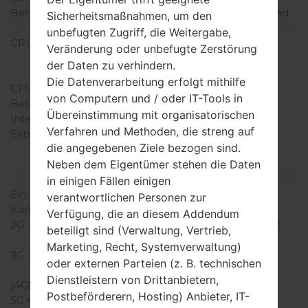
Betriebssystem
Android 2.3.x Gingerbread
Sicherheitsmaßnahmen, um den
Ausrüstung
unbefugten Zugriff, die Weitergabe,
CPU
1.0 GHz Scorpion
Veränderung oder unbefugte Zerstörung
Qualcomm MSM8255
der Daten zu verhindern.
Snapdragon S2
Die Datenverarbeitung erfolgt mithilfe
CPU-Kerne
-
von Computern und / oder IT-Tools in
Betriebsgedächtnis
512MB
Übereinstimmung mit organisatorischen
Interner Speicher
2GB
Verfahren und Methoden, die streng auf
Externer Speicher
microSD, zu 32 GB
die angegebenen Ziele bezogen sind.
(dedizierter Slot), 2 GB
Neben dem Eigentümer stehen die Daten
included
Netzwerk und Daten
in einigen Fällen einigen
Ein paar Plätze für SIM-
1 Mini-SIM
verantwortlichen Personen zur
Karten
Verfügung, die an diesem Addendum
2G
GSM 850/900/1800/1900
beteiligt sind (Verwaltung, Vertrieb,
MHz
Marketing, Recht, Systemverwaltung)
3G
HSDPA 900/1900/2100
oder externen Parteien (z. B. technischen
MHz
Dienstleistern von Drittanbietern,
(4G) LTE
-
Postbeförderern, Hosting) Anbieter, IT-
5G network
-