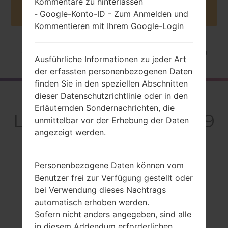
Kommentare zu hinterlassen
Google-Konto-ID - Zum Anmelden und
-
Kommentieren mit Ihrem Google-Login
Startseite
→
Serie
→
LG myTouch
→
LGE739BKDU
Ausführliche Informationen zu jeder Art
der erfassten personenbezogenen Daten
finden Sie in den speziellen Abschnitten
dieser Datenschutzrichtlinie oder in den
Rückblick
Erläuternden Sondernachrichten, die
LGE739BKDU(LGE739
unmittelbar vor der Erhebung der Daten
angezeigt werden.
BKDU) akaLG
myTouch
Personenbezogene Daten können vom
Benutzer frei zur Verfügung gestellt oder
bei Verwendung dieses Nachtrags
automatisch erhoben werden.
Sofern nicht anders angegeben, sind alle
Vergleiche
in diesem Addendum erforderlichen