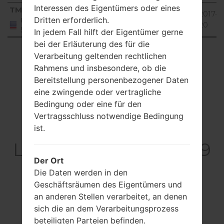
Interessen des Eigentümers oder eines
Region
Dateiname
OS
Größe
Datu
TMO
V10U_00.kdz
Android 2.3.x
299.16
2017-0
Dritten erforderlich.
United
Gingerbread
MiB
20
States
In jedem Fall hilft der Eigentümer gerne
bei der Erläuterung des für die
Showing 1 to 1 of 1 entries
Verarbeitung geltenden rechtlichen
Rahmens und insbesondere, ob die
Previous
1
Next
Bereitstellung personenbezogener Daten
eine zwingende oder vertragliche
Bedingung oder eine für den
Vertragsschluss notwendige Bedingung
Artikel
ist.
LGE739BKDU(LGE739
Der Ort
BKDU) akaLG
Die Daten werden in den
myTouch
Geschäftsräumen des Eigentümers und
an anderen Stellen verarbeitet, an denen
sich die an dem Verarbeitungsprozess
beteiligten Parteien befinden.