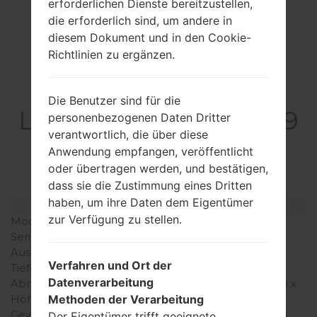
erforderlichen Dienste bereitzustellen,
die erforderlich sind, um andere in
diesem Dokument und in den Cookie-
Richtlinien zu ergänzen.
Spezifikation
Die Benutzer sind für die
LGE739BKDU(LGE739
personenbezogenen Daten Dritter
verantwortlich, die über diese
BKDU) akaLG
Anwendung empfangen, veröffentlicht
myTouch
oder übertragen werden, und bestätigen,
dass sie die Zustimmung eines Dritten
haben, um ihre Daten dem Eigentümer
Modell und seine Eigenschaften
zur Verfügung zu stellen.
Modell
LGE739BKDU
Serie
LG myTouch
Ausgabe
Neinvember, 2011
Verfahren und Ort der
Tiefe
10 millimeter (0.39 Zoll)
Datenverarbeitung
Abmessungen (Breite /
122 x 64 millimeter (4.80 x
Methoden der Verarbeitung
Höhe)
2.52 Zoll)
Gewicht
108 gramm (5.64 unzen)
Der Eigentümer trifft geeignete