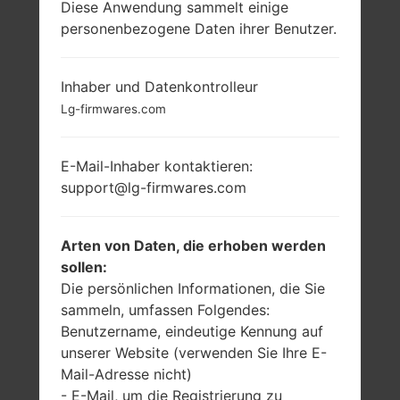
Diese Anwendung sammelt einige
personenbezogene Daten ihrer Benutzer.
LG E739BKDU
(LGE739BKDU) AUS
Inhaber und Datenkontrolleur
Lg-firmwares.com
DER LG MYTOUCH-
SERIE
E-Mail-Inhaber kontaktieren:
support@lg-firmwares.com
Arten von Daten, die erhoben werden
sollen:
3.8 in (~52.6%
1.0 GHz Scorpion
Die persönlichen Informationen, die Sie
Bildschirm zu
Qualcomm
sammeln, umfassen Folgendes:
Körper Verhältnis)
MSM8255
Benutzername, eindeutige Kennung auf
Snapdragon S2
480 x 800 Pixel
unserer Website (verwenden Sie Ihre E-
(~246 Dichte der
512MB
Mail-Adresse nicht)
Pixel pro Zoll)
- E-Mail, um die Registrierung zu