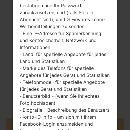
bestätigen und Ihr Passwort
zurückzusetzen, und (falls Sie ein
Abonnent sind), um LG Firwares Team-
Werbemitteilungen zu senden
Eine IP-Adresse für Spamerkennung
-
108 gramm (5.64
entfernbar Li-Ion
und Kontosicherheit, Netzwerk und
unzen)
1500 mAh
Informationen
Land, für spezielle Angebote für jedes
-
Land und Statistiken
Marke des Telefons für spezielle
-
Angebote für jedes Gerät und Statistiken
Telefonmodell für spezielle Angebote
-
Neinvember, 2011
für jedes Gerät und Statistiken
Android 2.3.x
Benutzerbild - (wenn Sie Ihr echtes
-
Gingerbread
Foto hochladen)
Biografie - Beschreibung des Benutzers
-
Konto-ID in fb - um sich mit Ihrem
-
Facebook-Login anzumelden und
Buy accessories on Amazon