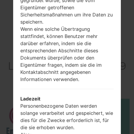
gegründet wurde, sowie die vom
Eigentümer getroffenen
Sicherheitsmaßnahmen um ihre Daten zu
speichern.
Wenn eine solche Übertragung
stattfindet, können Benutzer mehr
darüber erfahren, indem sie die
entsprechenden Abschnitte dieses
Video
Dokuments überprüfen oder den
LGE739BKDU(LGE739
Eigentümer fragen, indem sie die im
Kontaktabschnitt angegebenen
BKDU) akaLG
Informationen verwenden.
myTouch
Ladezeit
Personenbezogene Daten werden
solange verarbeitet und gespeichert, wie
dies für die Zwecke erforderlich ist, für
die sie erhoben wurden.