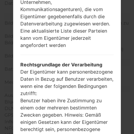
Unternehmen,
Daten
GPRS, EDGE, HSDPA,
Kommunikationsagenturen), die vom
UMTS
Eigentümer gegebenenfalls durch die
Anzeige
Bildschirmgröße
3.8 in (~52.6% Bildschirm zu
Datenverarbeitung zugewiesen werden.
Körper Verhältnis)
Eine aktualisierte Liste dieser Parteien
Bildschirmtyp
AMOLED
kann vom Eigentümer jederzeit
Bildschirmerweiterung
480 x 800 Pixel (~246
angefordert werden
Dichte der Pixel pro Zoll)
Bildschirmfarben
16M Farben
Batterie und Tastatur
Rechtsgrundlage der Verarbeitung
Batteriekapazität
entfernbar Li-Ion 1500
Der Eigentümer kann personenbezogene
mAh
Daten in Bezug auf Benutzer verarbeiten,
Mechanische Tastatur
-
wenn eine der folgenden Bedingungen
Interfaces
zutrifft:
Ausgabe für Audio
3.5mm jack
Benutzer haben ihre Zustimmung zu
Bluetooth
Version 3.0, A2DP, EDR
einem oder mehreren bestimmten
DLNA
Ja
Zwecken gegeben. Hinweis: Gemäß
GPS
A-GPS
Infrarotanschluss
Nein
einigen Gesetzen kann der Eigentümer
NFC
Nein
berechtigt sein, personenbezogene