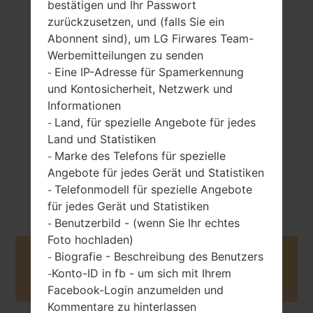
bestätigen und Ihr Passwort
zurückzusetzen, und (falls Sie ein
Abonnent sind), um LG Firwares Team-
Werbemitteilungen zu senden
103.3 gramm (3.63
entfernbar Li-Ion
unzen)
Eine IP-Adresse für Spamerkennung
-
1700 mAh
und Kontosicherheit, Netzwerk und
Informationen
Land, für spezielle Angebote für jedes
-
Land und Statistiken
Marke des Telefons für spezielle
-
Angebote für jedes Gerät und Statistiken
April, 2013
Unknown
Telefonmodell für spezielle Angebote
-
für jedes Gerät und Statistiken
Benutzerbild - (wenn Sie Ihr echtes
-
Foto hochladen)
Biografie - Beschreibung des Benutzers
Buy accessories on Amazon
-
Konto-ID in fb - um sich mit Ihrem
-
Facebook-Login anzumelden und
Kommentare zu hinterlassen