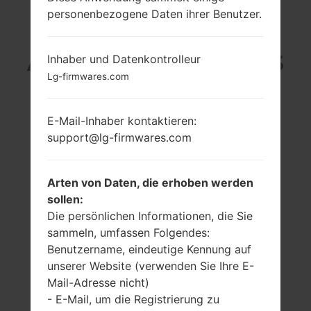
personenbezogene Daten ihrer Benutzer.
LG E450B (LGE450B)
AUS DER LG OPTIMUS
Inhaber und Datenkontrolleur
Lg-firmwares.com
L5 II-SERIE
E-Mail-Inhaber kontaktieren:
support@lg-firmwares.com
Arten von Daten, die erhoben werden
4.0 in (~62.3%
1.0 GHz Cortex-A9
sollen:
Bildschirm zu
Mediatek MT6575
Die persönlichen Informationen, die Sie
Körper Verhältnis)
512MB
sammeln, umfassen Folgendes:
480 x 800 Pixel
(~233 Dichte der
Benutzername, eindeutige Kennung auf
Pixel pro Zoll)
unserer Website (verwenden Sie Ihre E-
Mail-Adresse nicht)
- E-Mail, um die Registrierung zu