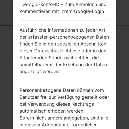
Google-Konto-ID - Zum Anmelden und
-
Startseite
→
Serie
→
LG Optimus L5 II
→
LGE450B
Kommentieren mit Ihrem Google-Login
Ausführliche Informationen zu jeder Art
Rückblick
der erfassten personenbezogenen Daten
finden Sie in den speziellen Abschnitten
LGE450B(LGE450B)
dieser Datenschutzrichtlinie oder in den
akaLG Optimus L5 II
Erläuternden Sondernachrichten, die
unmittelbar vor der Erhebung der Daten
angezeigt werden.
Personenbezogene Daten können vom
Vergleiche
Benutzer frei zur Verfügung gestellt oder
bei Verwendung dieses Nachtrags
automatisch erhoben werden.
Sofern nicht anders angegeben, sind alle
in diesem Addendum erforderlichen