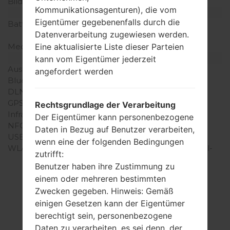
Bildschirmfarben
16M Farben
Kommunikationsagenturen), die vom
Batterie und Tastatur
Eigentümer gegebenenfalls durch die
Batteriekapazität
entfernbar Li-Ion 1700
Datenverarbeitung zugewiesen werden.
mAh
Eine aktualisierte Liste dieser Parteien
Mechanische Tastatur
-
Interfaces
kann vom Eigentümer jederzeit
Ausgabe für Audio
3.5mm jack
angefordert werden
Bluetooth
Version 3.0, A2DP
DLNA
Nein
GPS
A-GPS
Rechtsgrundlage der Verarbeitung
Infrarotanschluss
Nein
Der Eigentümer kann personenbezogene
NFC
Ja
Daten in Bezug auf Benutzer verarbeiten,
USB
microUSB 2.0
wenn eine der folgenden Bedingungen
WLAN
Wi-Fi 802.11 a/b/g/n, dual-
zutrifft:
band, hotspot
Benutzer haben ihre Zustimmung zu
einem oder mehreren bestimmten
Zwecken gegeben. Hinweis: Gemäß
einigen Gesetzen kann der Eigentümer
Firmware
berechtigt sein, personenbezogene
Daten zu verarbeiten, es sei denn, der