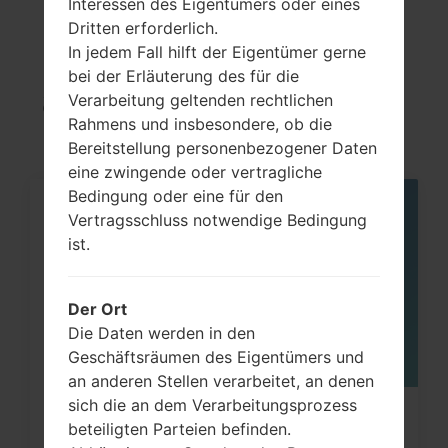
Interessen des Eigentümers oder eines
Artikel
Dritten erforderlich.
In jedem Fall hilft der Eigentümer gerne
LGE450B(LGE450B)
bei der Erläuterung des für die
akaLG Optimus L5 II
Verarbeitung geltenden rechtlichen
Rahmens und insbesondere, ob die
Bereitstellung personenbezogener Daten
eine zwingende oder vertragliche
Bedingung oder eine für den
06
Vertragsschluss notwendige Bedingung
MAI
ist.
Der Ort
Die Daten werden in den
Geschäftsräumen des Eigentümers und
an anderen Stellen verarbeitet, an denen
sich die an dem Verarbeitungsprozess
Wie kann man die
beteiligten Parteien befinden.