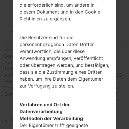
die erforderlich sind, um andere in
Spezifikation
diesem Dokument und in den Cookie-
LGE450B(LGE450B)
Richtlinien zu ergänzen.
akaLG Optimus L5 II
Die Benutzer sind für die
Modell und seine Eigenschaften
personenbezogenen Daten Dritter
Modell
LGE450B
verantwortlich, die über diese
Serie
LG Optimus L5 II
Anwendung empfangen, veröffentlicht
Ausgabe
April, 2013
oder übertragen werden, und bestätigen,
Tiefe
9.2 millimeter (0.36 Zoll)
dass sie die Zustimmung eines Dritten
Abmessungen (Breite /
117.5 x 62.2 millimeter (4.63
haben, um ihre Daten dem Eigentümer
Höhe)
x 2.45 Zoll)
zur Verfügung zu stellen.
Gewicht
103.3 gramm (3.63 unzen)
Betriebssystem
Android 4.1.2 (Jelly Bean),
planned upgrade to 4.4.2
Verfahren und Ort der
(KitKat)
Datenverarbeitung
Ausrüstung
Methoden der Verarbeitung
CPU
1.0 GHz Cortex-A9
Der Eigentümer trifft geeignete
Mediatek MT6575