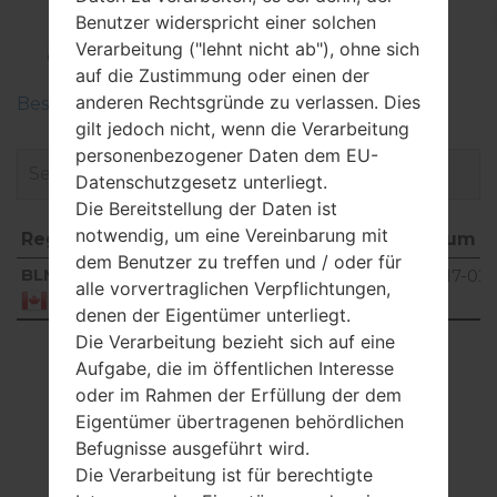
LGE450B(LGE450B)
Benutzer widerspricht einer solchen
akaLG Optimus L5 II
Verarbeitung ("lehnt nicht ab"), ohne sich
auf die Zustimmung oder einen der
anderen Rechtsgründe zu verlassen. Dies
Beschreiben Sie die Regionen der LG-Firmwaren
gilt jedoch nicht, wenn die Verarbeitung
personenbezogener Daten dem EU-
Datenschutzgesetz unterliegt.
Die Bereitstellung der Daten ist
notwendig, um eine Vereinbarung mit
Region
Dateiname
OS
Größe
Datum
dem Benutzer zu treffen und / oder für
Region
Dateiname
OS
Größe
Datum
BLM
V11E_00.kdz
527.33
2017-02-
alle vorvertraglichen Verpflichtungen,
Unknown
MiB
03
Canada
denen der Eigentümer unterliegt.
Die Verarbeitung bezieht sich auf eine
Showing 1 to 1 of 1 entries
Aufgabe, die im öffentlichen Interesse
oder im Rahmen der Erfüllung der dem
Previous
1
Next
Eigentümer übertragenen behördlichen
Befugnisse ausgeführt wird.
Die Verarbeitung ist für berechtigte