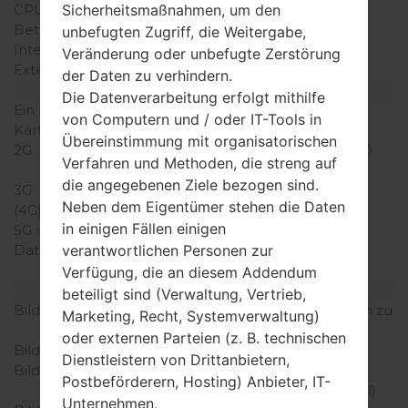
Sicherheitsmaßnahmen, um den
CPU-Kerne
-
Betriebsgedächtnis
512MB
unbefugten Zugriff, die Weitergabe,
Interner Speicher
4GB
Veränderung oder unbefugte Zerstörung
Externer Speicher
microSD, zu 32 GB
der Daten zu verhindern.
Netzwerk und Daten
Die Datenverarbeitung erfolgt mithilfe
Ein paar Plätze für SIM-
1 Micro-SIM
von Computern und / oder IT-Tools in
Karten
Übereinstimmung mit organisatorischen
2G
GSM 850/900/1800/1900
Verfahren und Methoden, die streng auf
MHz
die angegebenen Ziele bezogen sind.
3G
HSDPA 900/2100 MHz
Neben dem Eigentümer stehen die Daten
(4G) LTE
-
in einigen Fällen einigen
5G network
-
verantwortlichen Personen zur
Daten
GPRS, EDGE, HSDPA,
UMTS
Verfügung, die an diesem Addendum
Anzeige
beteiligt sind (Verwaltung, Vertrieb,
Bildschirmgröße
4.0 in (~62.3% Bildschirm zu
Marketing, Recht, Systemverwaltung)
Körper Verhältnis)
oder externen Parteien (z. B. technischen
Bildschirmtyp
IPS LCD
Dienstleistern von Drittanbietern,
Bildschirmerweiterung
480 x 800 Pixel (~233
Postbeförderern, Hosting) Anbieter, IT-
Dichte der Pixel pro Zoll)
Unternehmen,