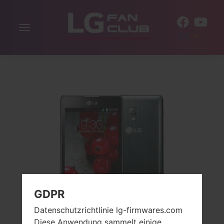
Navigation
DE
aktivieren
GDPR
Datenschutzrichtlinie lg-firmwares.com
Diese Anwendung sammelt einige