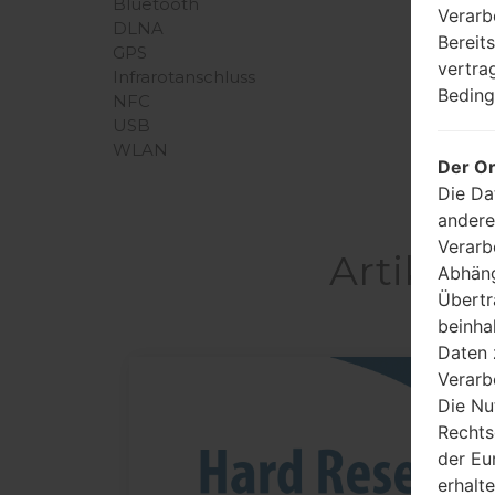
Bluetooth
Verarb
DLNA
Bereit
GPS
vertra
Infrarotanschluss
Beding
NFC
USB
WLAN
Der Or
Die Da
andere
Verarb
Artikel
Abhäng
Übertr
beinha
Daten 
Verarb
05
Die Nu
MAI
Rechts
der Eu
erhalt