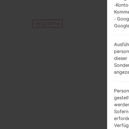
Konto
-
Kommen
Goog
-
Vergleiche
Google
Ausfüh
person
dieser
Sonder
angeze
Person
gestel
werden
Sofern
erford
Verfüg