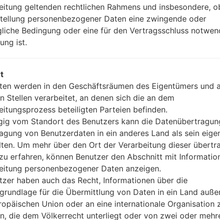
Version 4.0, A2DP, LE, aptX
eitung geltenden rechtlichen Rahmens und insbesondere, o
Ja
stellung personenbezogener Daten eine zwingende oder
A-GPS, GLONASS
gliche Bedingung oder eine für den Vertragsschluss notwen
Ja
ung ist.
Ja
microUSB 2.0 (SlimPort), USB
Wi-Fi 802.11 a/b/g/n/ac, dual-
t
ten werden in den Geschäftsräumen des Eigentümers und 
n Stellen verarbeitet, an denen sich die an dem
eitungsprozess beteiligten Parteien befinden.
 LGD800T(LGD800T) akaL
ig vom Standort des Benutzers kann die Datenübertragun
agung von Benutzerdaten in ein anderes Land als sein eige
lten. Um mehr über den Ort der Verarbeitung dieser übert
zu erfahren, können Benutzer den Abschnitt mit Informatio
eitung personenbezogener Daten anzeigen.
05
tzer haben auch das Recht, Informationen über die
MAI
grundlage für die Übermittlung von Daten in ein Land auße
ropäischen Union oder an eine internationale Organisation 
en, die dem Völkerrecht unterliegt oder von zwei oder mehr