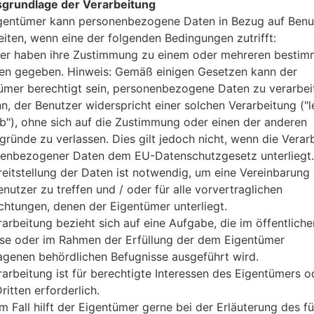
grundlage der Verarbeitung
2GB
gentümer kann personenbezogene Daten in Bezug auf Benu
16/32GB
eiten, wenn eine der folgenden Bedingungen zutrifft:
-
er haben ihre Zustimmung zu einem oder mehreren bestim
Netzwerk und Daten
1 Micro-SIM
n gegeben. Hinweis: Gemäß einigen Gesetzen kann der
GSM 850/900/1800/1900 MH
ümer berechtigt sein, personenbezogene Daten zu verarbei
HSPA 850/1900/2100 MHz
nn, der Benutzer widerspricht einer solchen Verarbeitung ("l
LTE band 1(2100), 2(1900), 4(1
ab"), ohne sich auf die Zustimmung oder einen der anderen
-
gründe zu verlassen. Dies gilt jedoch nicht, wenn die Verar
GPRS/EDGE
enbezogener Daten dem EU-Datenschutzgesetz unterliegt.
Anzeige
reitstellung der Daten ist notwendig, um eine Vereinbarung 
5.2 in (~75.9% Bildschirm zu K
nutzer zu treffen und / oder für alle vorvertraglichen
True HD-IPS + LCD kapazitiv
ichtungen, denen der Eigentümer unterliegt.
1080 x 1920 Pixel (~424 Dichte
rarbeitung bezieht sich auf eine Aufgabe, die im öffentliche
16M Farben
sse oder im Rahmen der Erfüllung der dem Eigentümer
Batterie und Tastatur
nicht entfernbar Li-Po 3000
agenen behördlichen Befugnisse ausgeführt wird.
-
rarbeitung ist für berechtigte Interessen des Eigentümers o
Interfaces
ritten erforderlich.
3.5mm jack
m Fall hilft der Eigentümer gerne bei der Erläuterung des fü