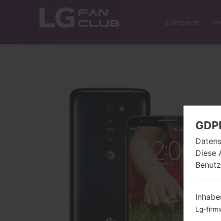
Startseite
Tel
GDP
Datens
Diese 
Benutz
Inhabe
Lg-firm