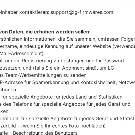
2.26 GHz Krait 400,
Unknown
Qualcomm
-Inhaber kontaktieren: support@lg-firmwares.com
MSM8974
Snapdragon 800
2GB
von Daten, die erhoben werden sollen:
rsönlichen Informationen, die Sie sammeln, umfassen Folge
ername, eindeutige Kennung auf unserer Website (verwend
-Mail-Adresse nicht)
Buy accessories on Amazon
il, um die Registrierung zu bestätigen und Ihr Passwort
zusetzen, und (falls Sie ein Abonnent sind), um LG
es Team-Werbemitteilungen zu senden
IP-Adresse für Spamerkennung und Kontosicherheit, Netzw
Startseite
→
Serie
→
LG G2 LTE
→
LGD800T
ationen
 für spezielle Angebote für jedes Land und Statistiken
 des Telefons für spezielle Angebote für jedes Gerät und
iken
onmodell für spezielle Angebote für jedes Gerät und Statist
k LGD800T(LGD800T) aka
zerbild - (wenn Sie Ihr echtes Foto hochladen)
afie - Beschreibung des Benutzers