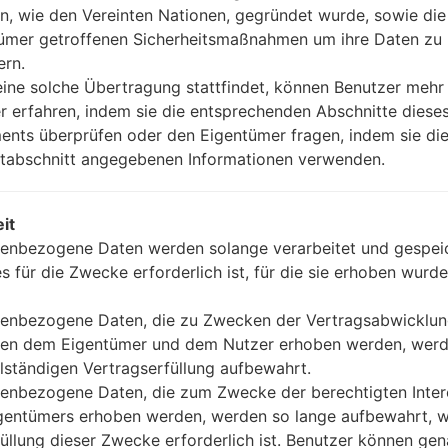
n, wie den Vereinten Nationen, gegründet wurde, sowie di
ümer getroffenen Sicherheitsmaßnahmen um ihre Daten zu
ern.
ine solche Übertragung stattfindet, können Benutzer mehr
r erfahren, indem sie die entsprechenden Abschnitte diese
Wie kann man die
nts überprüfen oder den Eigentümer fragen, indem sie die
Werkseinstellungen durch
tabschnitt angegebenen Informationen verwenden.
Code auf...
it
enbezogene Daten werden solange verarbeitet und gespeic
es für die Zwecke erforderlich ist, für die sie erhoben wurde
enbezogene Daten, die zu Zwecken der Vertragsabwicklu
en dem Eigentümer und dem Nutzer erhoben werden, werd
llständigen Vertragserfüllung aufbewahrt.
enbezogene Daten, die zum Zwecke der berechtigten Inte
gentümers erhoben werden, werden so lange aufbewahrt, w
füllung dieser Zwecke erforderlich ist. Benutzer können ge