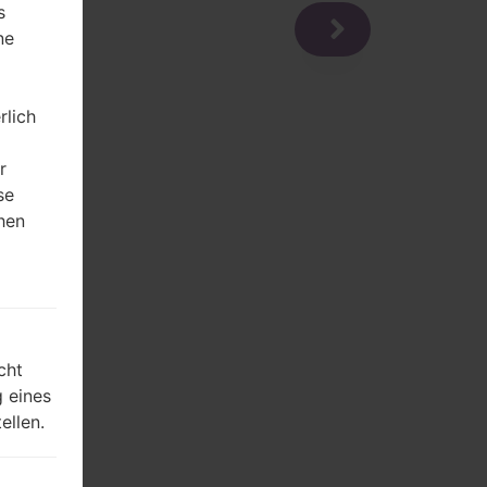
s
ne
rlich
r
se
hen
m
cht
 eines
ellen.