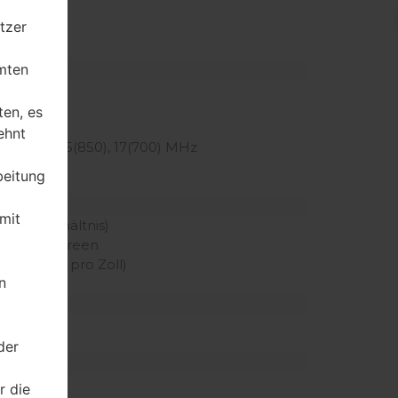
tzer
mten
z
ten, es
ehnt
700/2100), 5(850), 17(700) MHz
beitung
mit
örper Verhältnis)
er Touchscreen
 der Pixel pro Zoll)
n
 mAh
der
r die