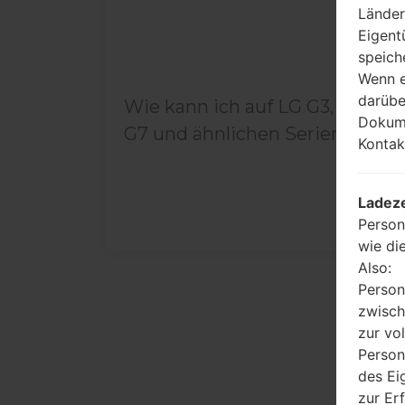
Länder
Eigent
speich
Wenn e
darübe
Wie kann ich auf LG G3, G4, G5,
Dokume
G7 und ähnlichen Serien...
Kontak
Ladeze
Person
wie di
Also:
Person
zwisch
zur vo
Person
des Ei
zur Er