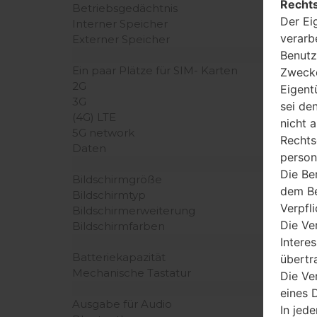
Rechts
Betriebsgedächtnis
Der Ei
Interner Speicher
verarb
Externer Speicher
Benutz
Ein paar Plätze für SIM- Karten
Zwecke
2G
Eigent
3G
sei de
(4G) LTE
nicht 
5G network
Rechts
Daten
person
Die Be
Bildschirmgröße
dem Be
Bildschirmtyp
Verpfl
Bildschirmerweiterung
Die Ve
Bildschirmfarben
Intere
Batteriekapazität
übertr
Mechanische Tastatur
Die Ve
eines D
Ausgabe für Audio
In jede