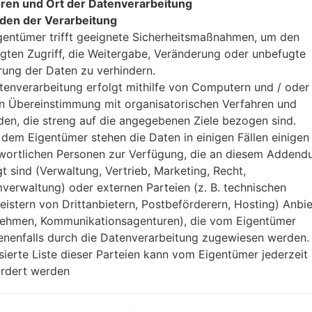
ren und Ort der Datenverarbeitung
den der Verarbeitung
gentümer trifft geeignete Sicherheitsmaßnahmen, um den
gten Zugriff, die Weitergabe, Veränderung oder unbefugte
rung der Daten zu verhindern.
tenverarbeitung erfolgt mithilfe von Computern und / oder 
in Übereinstimmung mit organisatorischen Verfahren und
ion LGD800T(LGD800T) a
en, die streng auf die angegebenen Ziele bezogen sind.
dem Eigentümer stehen die Daten in einigen Fällen einigen
Modell und seine Eigenschaften
wortlichen Personen zur Verfügung, die an diesem Adden
LGD800T
gt sind (Verwaltung, Vertrieb, Marketing, Recht,
LG G2 LTE
verwaltung) oder externen Parteien (z. B. technischen
September, 2013
leistern von Drittanbietern, Postbeförderern, Hosting) Anbiet
8.9 millimeter (0.35 Zoll)
ehmen, Kommunikationsagenturen), die vom Eigentümer
138.5 x 70.9 millimeter (5.45 x 
nenfalls durch die Datenverarbeitung zugewiesen werden.
143 gramm (5.04 unzen)
isierte Liste dieser Parteien kann vom Eigentümer jederzeit
Android 4.2.2 (Jelly Bean), aktu
rdert werden
Ausrüstung
2.26 GHz Krait 400, Qualc
Quad-core