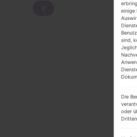
erbrin
einige
Auswir
Dienst
Benutz
sind, 
Jeglic
Nachve
Anwend
Dienst
Dokume
Die Be
verant
oder ü
Dritte