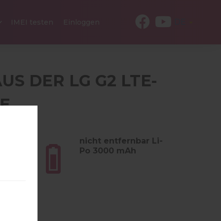
DE
IMEI testen
Einloggen
US DER LG G2 LTE-
IE
m (5.04
nicht entfernbar Li-
Po 3000 mAh