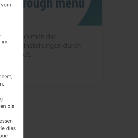
e vom
s
Wie kann man die
 im
Werkseinstellungen durch
Menü auf...
hert,
n.
ng
en bis
ressen
ie dies
naue