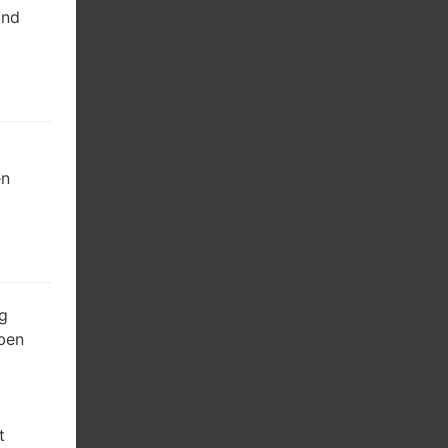
und
en
g
ben
t