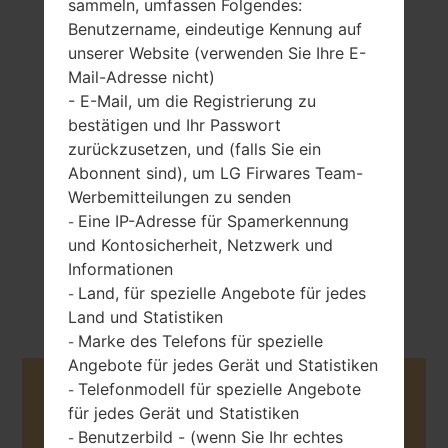
sammeln, umfassen Folgendes:
Benutzername, eindeutige Kennung auf
unserer Website (verwenden Sie Ihre E-
Mail-Adresse nicht)
120 gramm (4.23
entfernbar Li-Ion
unzen)
- E-Mail, um die Registrierung zu
2150 mAh
bestätigen und Ihr Passwort
zurückzusetzen, und (falls Sie ein
Abonnent sind), um LG Firwares Team-
Werbemitteilungen zu senden
Eine IP-Adresse für Spamerkennung
-
und Kontosicherheit, Netzwerk und
Oktober, 2013
Android 4.4.x
Informationen
KitKat
Land, für spezielle Angebote für jedes
-
Land und Statistiken
Marke des Telefons für spezielle
-
Angebote für jedes Gerät und Statistiken
Telefonmodell für spezielle Angebote
Buy accessories on Amazon
-
für jedes Gerät und Statistiken
Benutzerbild - (wenn Sie Ihr echtes
-