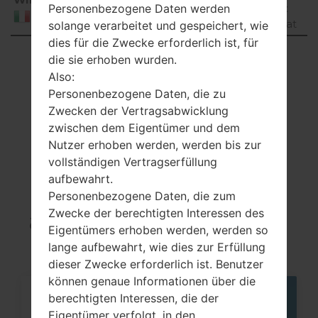
D60520d_00_0105.kdz
Personenbezogene Daten werden
4.4.x
Italy
KitKat
solange verarbeitet und gespeichert, wie
dies für die Zwecke erforderlich ist, für
Showing 1 to 22 of 22 entries
die sie erhoben wurden.
Also:
Previous
1
Next
Personenbezogene Daten, die zu
Zwecken der Vertragsabwicklung
zwischen dem Eigentümer und dem
Nutzer erhoben werden, werden bis zur
Artikel
vollständigen Vertragserfüllung
aufbewahrt.
LGD605(LGD605)
Personenbezogene Daten, die zum
akaLG Optimus L9 II
Zwecke der berechtigten Interessen des
Eigentümers erhoben werden, werden so
lange aufbewahrt, wie dies zur Erfüllung
dieser Zwecke erforderlich ist. Benutzer
können genaue Informationen über die
berechtigten Interessen, die der
05
MAI
Eigentümer verfolgt, in den