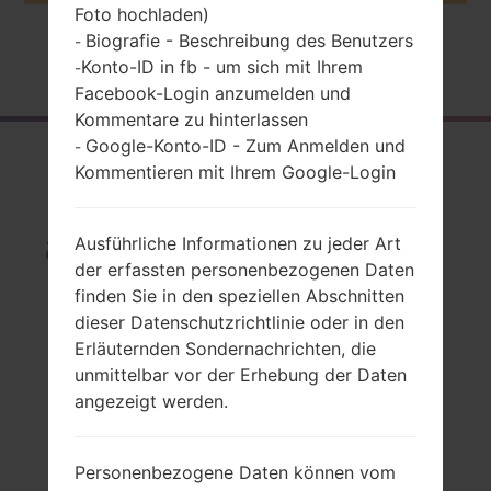
Foto hochladen)
Biografie - Beschreibung des Benutzers
-
Startseite
→
Serie
→
LG Optimus L9 II
→
LGD605
Konto-ID in fb - um sich mit Ihrem
-
Facebook-Login anzumelden und
Kommentare zu hinterlassen
Google-Konto-ID - Zum Anmelden und
-
Rückblick
Kommentieren mit Ihrem Google-Login
LGD605(LGD605)
akaLG Optimus L9 II
Ausführliche Informationen zu jeder Art
der erfassten personenbezogenen Daten
finden Sie in den speziellen Abschnitten
dieser Datenschutzrichtlinie oder in den
Erläuternden Sondernachrichten, die
Vergleiche
unmittelbar vor der Erhebung der Daten
angezeigt werden.
Personenbezogene Daten können vom