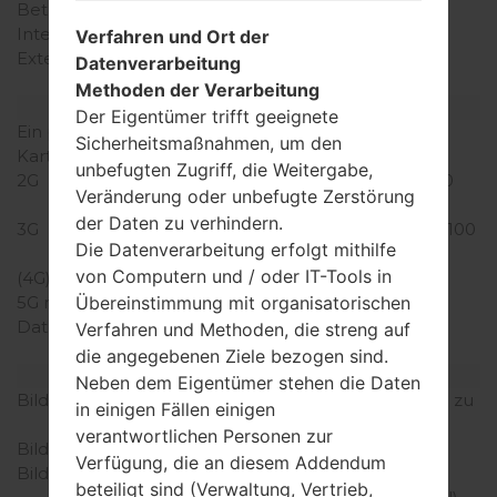
Betriebsgedächtnis
1GB
Interner Speicher
8GB
Verfahren und Ort der
Externer Speicher
microSD, zu 32 GB
Datenverarbeitung
(dedizierter Slot)
Methoden der Verarbeitung
Netzwerk und Daten
Der Eigentümer trifft geeignete
Ein paar Plätze für SIM-
1 Mini-SIM
Sicherheitsmaßnahmen, um den
Karten
unbefugten Zugriff, die Weitergabe,
2G
GSM 850/900/1800/1900
Veränderung oder unbefugte Zerstörung
MHz
der Daten zu verhindern.
3G
HSDPA 850/900/1900/2100
Die Datenverarbeitung erfolgt mithilfe
MHz
von Computern und / oder IT-Tools in
(4G) LTE
-
Übereinstimmung mit organisatorischen
5G network
-
Daten
GPRS, EDGE, UMTS,
Verfahren und Methoden, die streng auf
HSDPA, HSUPA, HSPA+
die angegebenen Ziele bezogen sind.
Anzeige
Neben dem Eigentümer stehen die Daten
Bildschirmgröße
4.7 in (~71.3% Bildschirm zu
in einigen Fällen einigen
Körper Verhältnis)
verantwortlichen Personen zur
Bildschirmtyp
IPS LCD
Verfügung, die an diesem Addendum
Bildschirmerweiterung
720 x 1280 Pixel (~312
beteiligt sind (Verwaltung, Vertrieb,