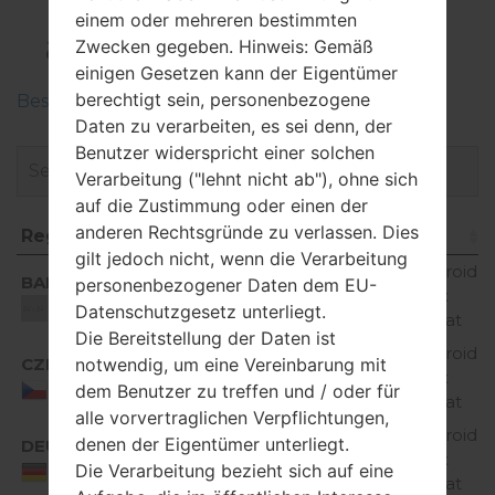
LGD605(LGD605)
einem oder mehreren bestimmten
akaLG Optimus L9 II
Zwecken gegeben. Hinweis: Gemäß
einigen Gesetzen kann der Eigentümer
berechtigt sein, personenbezogene
Beschreiben Sie die Regionen der LG-Firmwaren
Daten zu verarbeiten, es sei denn, der
Benutzer widerspricht einer solchen
Verarbeitung ("lehnt nicht ab"), ohne sich
auf die Zustimmung oder einen der
anderen Rechtsgründe zu verlassen. Dies
Region
Dateiname
OS
gilt jedoch nicht, wenn die Verarbeitung
Region
Dateiname
OS
Android
BAL
personenbezogener Daten dem EU-
D60520h_00.kdz
4.4.x
Unknown
Datenschutzgesetz unterliegt.
KitKat
Die Bereitstellung der Daten ist
Android
notwendig, um eine Vereinbarung mit
CZE
D60520h_00.kdz
4.4.x
dem Benutzer zu treffen und / oder für
Czech Republic
KitKat
alle vorvertraglichen Verpflichtungen,
Android
denen der Eigentümer unterliegt.
DEU
D60520h_00.kdz
4.4.x
Die Verarbeitung bezieht sich auf eine
Germany
KitKat