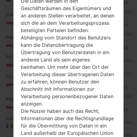
Die Daten werden in den
EUROPE
KitKat
Geschäftsräumen des Eigentümers und
Android
P4P
an anderen Stellen verarbeitet, an denen
D60520d_00.kdz
4.4.x
Poland
sich die an dem Verarbeitungsprozess
KitKat
beteiligten Parteien befinden.
Android
P4P
Abhängig vom Standort des Benutzers
D60520e_00_0105.kdz
4.4.x
Poland
kann die Datenübertragung die
KitKat
Übertragung von Benutzerdaten in ein
PLS
anderes Land als sein eigenes
D60520d_00.kdz
Unknown
Poland
beinhalten. Um mehr über den Ort der
Android
Verarbeitung dieser übertragenen Daten
PLS
D60520e_00_0105.kdz
4.4.x
zu erfahren, können Benutzer den
Poland
KitKat
Abschnitt mit Informationen zur
Android
Verarbeitung personenbezogener Daten
POL
D60520h_00.kdz
4.4.x
anzeigen.
Poland
KitKat
Die Nutzer haben auch das Recht,
Informationen über die Rechtsgrundlage
ROM
D60520h_00.kdz
Unknown
für die Übermittlung von Daten in ein
Romania
Land außerhalb der Europäischen Union
Android