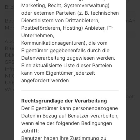
Dichte der Pixel pro Zoll)
Marketing, Recht, Systemverwaltung)
Bildschirmfarben
16M Farben
oder externen Parteien (z. B. technischen
Batterie und Tastatur
Dienstleistern von Drittanbietern,
Batteriekapazität
entfernbar Li-Ion 2150 mAh
Postbeförderern, Hosting) Anbieter, IT-
Mechanische Tastatur
-
Interfaces
Unternehmen,
Ausgabe für Audio
3.5mm jack
Kommunikationsagenturen), die vom
Bluetooth
Version 4.0, A2DP, LE
Eigentümer gegebenenfalls durch die
DLNA
Ja
Datenverarbeitung zugewiesen werden.
GPS
A-GPS
Eine aktualisierte Liste dieser Parteien
Infrarotanschluss
Ja
kann vom Eigentümer jederzeit
NFC
Ja
angefordert werden
USB
microUSB 2.0
WLAN
Wi-Fi 802.11 a/b/g/n, dual-
band, Wi-Fi Direct, hotspot
Rechtsgrundlage der Verarbeitung
Der Eigentümer kann personenbezogene
Daten in Bezug auf Benutzer verarbeiten,
wenn eine der folgenden Bedingungen
Firmware
zutrifft:
Benutzer haben ihre Zustimmung zu