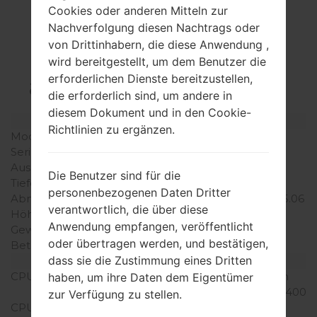
Cookies oder anderen Mitteln zur
Spezifikation
Nachverfolgung diesen Nachtrags oder
von Drittinhabern, die diese Anwendung ,
LGD605(LGD605)
wird bereitgestellt, um dem Benutzer die
akaLG Optimus L9 II
erforderlichen Dienste bereitzustellen,
die erforderlich sind, um andere in
diesem Dokument und in den Cookie-
Modell und seine Eigenschaften
Richtlinien zu ergänzen.
Modell
LGD605
Serie
LG Optimus L9 II
Ausgabe
Oktober, 2013
Die Benutzer sind für die
Tiefe
9 millimeter (0.35 Zoll)
personenbezogenen Daten Dritter
Abmessungen (Breite /
128.4 x 66.5 millimeter (5.06
verantwortlich, die über diese
Höhe)
x 2.62 Zoll)
Anwendung empfangen, veröffentlicht
Gewicht
120 gramm (4.23 unzen)
oder übertragen werden, und bestätigen,
Betriebssystem
Android 4.4.x KitKat
dass sie die Zustimmung eines Dritten
Ausrüstung
CPU
1.4 GHz Krait Qualcomm
haben, um ihre Daten dem Eigentümer
MSM8930 Snapdragon 400
zur Verfügung zu stellen.
CPU-Kerne
Dual-core