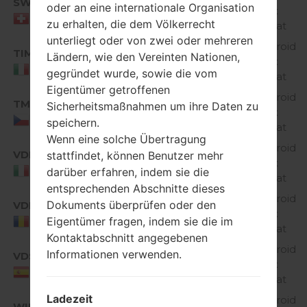
SWS
oder an eine internationale Organisation
D60520h_00.kdz
4.4.x
Switzerland
zu erhalten, die dem Völkerrecht
KitKat
unterliegt oder von zwei oder mehreren
Android
TIM
D60520d_00_1230.kdz
Ländern, wie den Vereinten Nationen,
4.4.x
Italy
gegründet wurde, sowie die vom
KitKat
Eigentümer getroffenen
Android
TMC
Sicherheitsmaßnahmen um ihre Daten zu
D60520e_00.kdz
4.4.x
Czech Republic
speichern.
KitKat
Wenn eine solche Übertragung
Android
VDI
stattfindet, können Benutzer mehr
D60520G_00.kdz
4.4.x
Italy
darüber erfahren, indem sie die
KitKat
entsprechenden Abschnitte dieses
Android
Dokuments überprüfen oder den
VDR
D60520G_00.kdz
4.4.x
Eigentümer fragen, indem sie die im
Romania
KitKat
Kontaktabschnitt angegebenen
Android
Informationen verwenden.
VDS
D60520G_00.kdz
4.4.x
Spain
KitKat
Ladezeit
Android
WIN