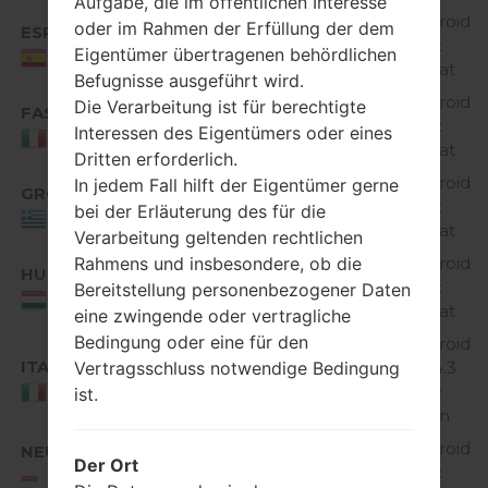
Aufgabe, die im öffentlichen Interesse
Android
oder im Rahmen der Erfüllung der dem
ESP
D60520h_00.kdz
4.4.x
Eigentümer übertragenen behördlichen
Spain
KitKat
Befugnisse ausgeführt wird.
Android
Die Verarbeitung ist für berechtigte
FAS
D60520h_00.kdz
4.4.x
Interessen des Eigentümers oder eines
Italy
KitKat
Dritten erforderlich.
Android
In jedem Fall hilft der Eigentümer gerne
GRC
D60520h_00.kdz
4.4.x
bei der Erläuterung des für die
Greece
KitKat
Verarbeitung geltenden rechtlichen
Rahmens und insbesondere, ob die
Android
HUN
D60520h_00.kdz
4.4.x
Bereitstellung personenbezogener Daten
Hungary
KitKat
eine zwingende oder vertragliche
Bedingung oder eine für den
Android
ITA
Vertragsschluss notwendige Bedingung
4.1-4.3
D60510A_00.kdz
Jelly
Italy
ist.
Bean
Android
NEU
Der Ort
D60520h_00.kdz
4.4.x
NEU/NORTHERN