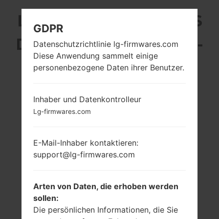
LG D605 (LGD605) AUS
GDPR
DER LG OPTIMUS L9 II-
Datenschutzrichtlinie lg-firmwares.com
Diese Anwendung sammelt einige
SERIE
personenbezogene Daten ihrer Benutzer.
Inhaber und Datenkontrolleur
Lg-firmwares.com
4.7 in (~71.3%
1.4 GHz Krait
E-Mail-Inhaber kontaktieren:
Bildschirm zu
Qualcomm
Körper Verhältnis)
MSM8930
support@lg-firmwares.com
Snapdragon 400
720 x 1280 Pixel
(~312 Dichte der
1GB
Pixel pro Zoll)
Arten von Daten, die erhoben werden
sollen:
Die persönlichen Informationen, die Sie