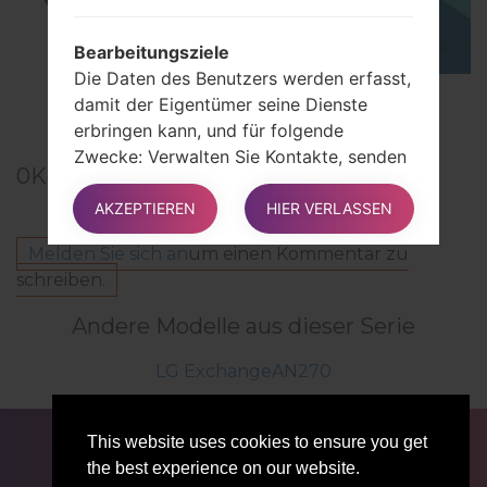
Bearbeitungsziele
Die Daten des Benutzers werden erfasst,
TOP 5 SECRET CODES for LG!
damit der Eigentümer seine Dienste
erbringen kann, und für folgende
Zwecke: Verwalten Sie Kontakte, senden
0
Kommentare
Sie Nachrichten und kommentieren Sie
den Inhalt.
AKZEPTIEREN
HIER VERLASSEN
Melden Sie sich an
um einen Kommentar zu
In den entsprechenden Abschnitten
schreiben.
dieses Dokuments finden Benutzer
Andere Modelle aus dieser Serie
zusätzliche detaillierte Informationen
zum Zweck der Verarbeitung und die für
LG ExchangeAN270
jedes Ziel verwendeten spezifischen
persönlichen Daten.
FÜR BLOGGER
NACHRICHTEN
VERGLEICHE
This website uses cookies to ensure you get
KONTAKTE
VERTRAULICHKEIT
the best experience on our website.
Ausführliche Informationen zum
NUTZUNGSBEDINGUNGEN