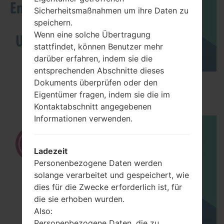
Sicherheitsmaßnahmen um ihre Daten zu
speichern.
Wenn eine solche Übertragung
stattfindet, können Benutzer mehr
darüber erfahren, indem sie die
entsprechenden Abschnitte dieses
How to Enable Developer Options & USB
Dokuments überprüfen oder den
Debugging on LG ?
Eigentümer fragen, indem sie die im
Kontaktabschnitt angegebenen
Informationen verwenden.
Ladezeit
Personenbezogene Daten werden
solange verarbeitet und gespeichert, wie
dies für die Zwecke erforderlich ist, für
die sie erhoben wurden.
Also:
Personenbezogene Daten, die zu