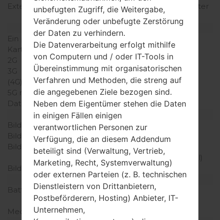
Externer Speicher
microSD, zu 16 (dedizierter
unbefugten Zugriff, die Weitergabe,
Slot)
Veränderung oder unbefugte Zerstörung
Netzwerk und Daten
der Daten zu verhindern.
Ein paar Plätze für SIM-
1 Mini-SIM
Die Datenverarbeitung erfolgt mithilfe
Karten
von Computern und / oder IT-Tools in
2G
-
Übereinstimmung mit organisatorischen
3G
-
Verfahren und Methoden, die streng auf
(4G) LTE
-
die angegebenen Ziele bezogen sind.
5G network
-
Daten
-
Neben dem Eigentümer stehen die Daten
Anzeige
in einigen Fällen einigen
Bildschirmgröße
2.8 in
verantwortlichen Personen zur
Bildschirmtyp
TFT
Verfügung, die an diesem Addendum
Bildschirmerweiterung
240 x 400 Pixel (~155
beteiligt sind (Verwaltung, Vertrieb,
Dichte der Pixel pro Zoll)
Marketing, Recht, Systemverwaltung)
Bildschirmfarben
256K Farben
oder externen Parteien (z. B. technischen
Batterie und Tastatur
Dienstleistern von Drittanbietern,
Batteriekapazität
entfernbar Li-Ion 1000
Postbeförderern, Hosting) Anbieter, IT-
mAh
Unternehmen,
Mechanische Tastatur
QWERTY