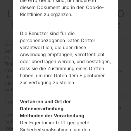
Spezifikation
die erforderlich sind, um andere in
diesem Dokument und in den Cookie-
LGAN270PP(LGAN270
Richtlinien zu ergänzen.
PP) akaLG Exchange
Die Benutzer sind für die
Modell und seine Eigenschaften
personenbezogenen Daten Dritter
Modell
LGAN270PP
verantwortlich, die über diese
Serie
LG Exchange
Anwendung empfangen, veröffentlicht
Ausgabe
Juli, 2011
oder übertragen werden, und bestätigen,
Tiefe
17 millimeter (0.67 Zoll)
dass sie die Zustimmung eines Dritten
Abmessungen (Breite /
103 x 53 millimeter (4.06 x
haben, um ihre Daten dem Eigentümer
Höhe)
2.09 Zoll)
zur Verfügung zu stellen.
Gewicht
124 gramm (4.37 unzen)
Betriebssystem
-
Ausrüstung
Verfahren und Ort der
CPU
600 MHz Qualcomm
Datenverarbeitung
Snapdragon S1 MSM7627
CPU-Kerne
Single-core
Methoden der Verarbeitung
Betriebsgedächtnis
-
Der Eigentümer trifft geeignete
Interner Speicher
90MB
Sicherheitsmaßnahmen, um den