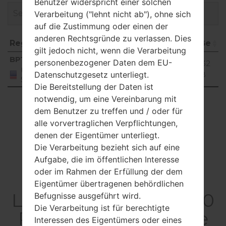
Benutzer widerspricht einer solchen
Verarbeitung ("lehnt nicht ab"), ohne sich
auf die Zustimmung oder einen der
anderen Rechtsgründe zu verlassen. Dies
Region
Dateiname
OS
Größe
gilt jedoch nicht, wenn die Verarbeitung
Region
Dateiname
OS
Größe
BPT
personenbezogener Daten dem EU-
AN270AV1_01.S1_01.cab
56.32
Unknown
United
MiB
Datenschutzgesetz unterliegt.
States
Die Bereitstellung der Daten ist
notwendig, um eine Vereinbarung mit
Showing 1 to 1 of 1 entries
dem Benutzer zu treffen und / oder für
Previous
1
Next
alle vorvertraglichen Verpflichtungen,
denen der Eigentümer unterliegt.
Die Verarbeitung bezieht sich auf eine
Aufgabe, die im öffentlichen Interesse
oder im Rahmen der Erfüllung der dem
Artikel
Eigentümer übertragenen behördlichen
LGAN270PP(LGAN270
Befugnisse ausgeführt wird.
Die Verarbeitung ist für berechtigte
PP) akaLG Exchange
Interessen des Eigentümers oder eines