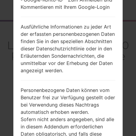
-
Startseite
→
Serie
→
LG Exchange
→
LGAN270PP
Kommentieren mit Ihrem Google-Login
Ausführliche Informationen zu jeder Art
Rückblick
der erfassten personenbezogenen Daten
finden Sie in den speziellen Abschnitten
LGAN270PP(LGAN270
dieser Datenschutzrichtlinie oder in den
PP) akaLG Exchange
Erläuternden Sondernachrichten, die
unmittelbar vor der Erhebung der Daten
angezeigt werden.
Vergleiche
Personenbezogene Daten können vom
Benutzer frei zur Verfügung gestellt oder
bei Verwendung dieses Nachtrags
automatisch erhoben werden.
Sofern nicht anders angegeben, sind alle
in diesem Addendum erforderlichen
Daten obligatorisch, und falls diese