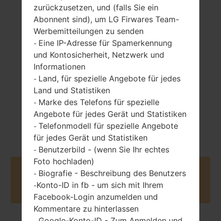
zurückzusetzen, und (falls Sie ein
Abonnent sind), um LG Firwares Team-
124 gramm (4.37
Werbemitteilungen zu senden
entfernbar Li-Ion
unzen)
Eine IP-Adresse für Spamerkennung
1000 mAh
-
und Kontosicherheit, Netzwerk und
Informationen
Land, für spezielle Angebote für jedes
-
Land und Statistiken
Marke des Telefons für spezielle
-
Angebote für jedes Gerät und Statistiken
Juli, 2011
Unknown
Telefonmodell für spezielle Angebote
-
für jedes Gerät und Statistiken
Benutzerbild - (wenn Sie Ihr echtes
-
Foto hochladen)
Buy accessories on Amazon
Biografie - Beschreibung des Benutzers
-
Konto-ID in fb - um sich mit Ihrem
-
Facebook-Login anzumelden und
Kommentare zu hinterlassen
Google-Konto-ID - Zum Anmelden und