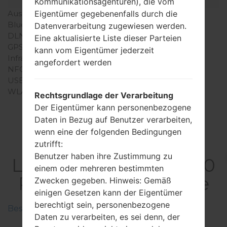
Kommunikationsagenturen), die vom
Interfaces
Ausgabe für Audio
3.5mm jack
Eigentümer gegebenenfalls durch die
Bluetooth
Version 2.1, A2DP
Datenverarbeitung zugewiesen werden.
DLNA
Nein
Eine aktualisierte Liste dieser Parteien
GPS
-
kann vom Eigentümer jederzeit
Infrarotanschluss
Nein
angefordert werden
NFC
Nein
USB
microUSB 2.0
WLAN
-
Rechtsgrundlage der Verarbeitung
Der Eigentümer kann personenbezogene
Daten in Bezug auf Benutzer verarbeiten,
wenn eine der folgenden Bedingungen
Firmware
zutrifft:
Benutzer haben ihre Zustimmung zu
LGAN270PP(LGAN270
einem oder mehreren bestimmten
PP) akaLG Exchange
Zwecken gegeben. Hinweis: Gemäß
einigen Gesetzen kann der Eigentümer
berechtigt sein, personenbezogene
Beschreiben Sie die Regionen der LG-Firmwaren
Daten zu verarbeiten, es sei denn, der