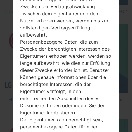
Zwecken der Vertragsabwicklung
How to Factory Reset through menu on LG GB160?
zwischen dem Eigentümer und dem
Nutzer erhoben werden, werden bis zur
vollständigen Vertragserfüllung
aufbewahrt.
Personenbezogene Daten, die zum
Zwecke der berechtigten Interessen des
Eigentümers erhoben werden, werden so
lange aufbewahrt, wie dies zur Erfüllung
dieser Zwecke erforderlich ist. Benutzer
können genaue Informationen über die
berechtigten Interessen, die der
Eigentümer verfolgt, in den
entsprechenden Abschnitten dieses
How to Flash Stock Firmware on LG Smartphone
Dokuments finden oder indem Sie den
using LG Flash Tool 2014?
Eigentümer kontaktieren.
Der Eigentümer kann berechtigt sein,
personenbezogene Daten für einen