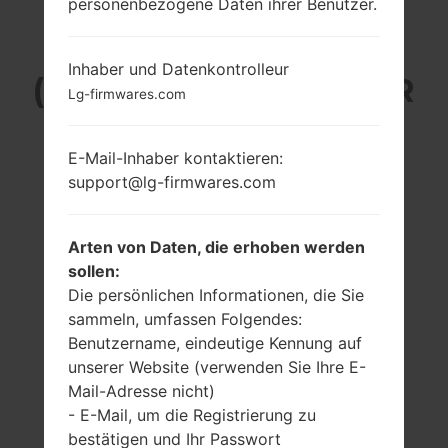
personenbezogene Daten ihrer Benutzer.
LG AN270PP
Inhaber und Datenkontrolleur
(LGAN270PP) AUS DER
Lg-firmwares.com
LG EXCHANGE-SERIE
E-Mail-Inhaber kontaktieren:
support@lg-firmwares.com
Arten von Daten, die erhoben werden
sollen:
2.8 in
600 MHz
Qualcomm
Die persönlichen Informationen, die Sie
240 x 400 Pixel
Snapdragon S1
(~155 Dichte der
sammeln, umfassen Folgendes:
MSM7627
Pixel pro Zoll)
Benutzername, eindeutige Kennung auf
-
unserer Website (verwenden Sie Ihre E-
Mail-Adresse nicht)
- E-Mail, um die Registrierung zu
bestätigen und Ihr Passwort