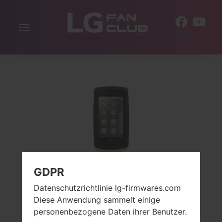
Navigation
DE
aktivieren
GDPR
LG 700 (LG700) AUS
Datenschutzrichtlinie lg-firmwares.com
Diese Anwendung sammelt einige
DER LG BLISS-SERIE
personenbezogene Daten ihrer Benutzer.