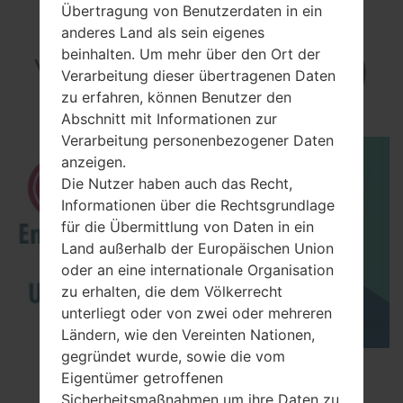
Übertragung von Benutzerdaten in ein
anderes Land als sein eigenes
beinhalten. Um mehr über den Ort der
Video LG700(LG700)
Verarbeitung dieser übertragenen Daten
akaLG Bliss
zu erfahren, können Benutzer den
Abschnitt mit Informationen zur
Verarbeitung personenbezogener Daten
anzeigen.
Die Nutzer haben auch das Recht,
Informationen über die Rechtsgrundlage
für die Übermittlung von Daten in ein
Land außerhalb der Europäischen Union
oder an eine internationale Organisation
zu erhalten, die dem Völkerrecht
unterliegt oder von zwei oder mehreren
Ländern, wie den Vereinten Nationen,
gegründet wurde, sowie die vom
How to Enable Developer Options & USB
Eigentümer getroffenen
Debugging on LG ?
Sicherheitsmaßnahmen um ihre Daten zu