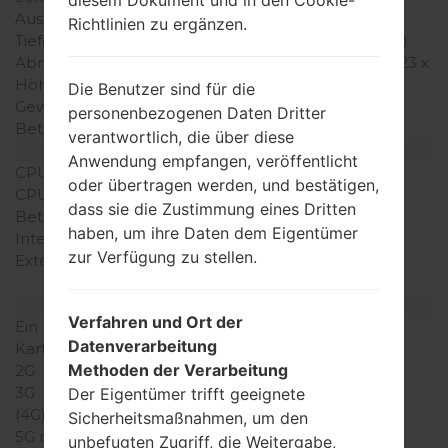
diesem Dokument und in den Cookie-
Ausgabe
2009
Richtlinien zu ergänzen.
Tiefe
11.9 millimeter (0.47 Zoll)
Abmessungen (Breite /
107.5 x 58 millimeter (4.23 x
Höhe)
2.28 Zoll)
Die Benutzer sind für die
Gewicht
95 gramm (3.35 unzen)
personenbezogenen Daten Dritter
Betriebssystem
-
verantwortlich, die über diese
Ausrüstung
Anwendung empfangen, veröffentlicht
CPU
-
oder übertragen werden, und bestätigen,
CPU-Kerne
-
dass sie die Zustimmung eines Dritten
Betriebsgedächtnis
-
haben, um ihre Daten dem Eigentümer
Interner Speicher
71MB
zur Verfügung zu stellen.
Externer Speicher
microSD, zu 16 GB
(dedizierter Slot)
Netzwerk und Daten
Verfahren und Ort der
Ein paar Plätze für SIM-
1 Mini-SIM
Datenverarbeitung
Karten
Methoden der Verarbeitung
2G
-
3G
-
Der Eigentümer trifft geeignete
(4G) LTE
Sicherheitsmaßnahmen, um den
5G network
-
unbefugten Zugriff, die Weitergabe,