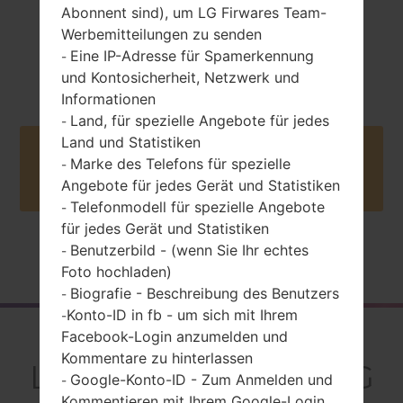
Abonnent sind), um LG Firwares Team-
Werbemitteilungen zu senden
2009
Eine IP-Adresse für Spamerkennung
-
Unknown
und Kontosicherheit, Netzwerk und
Informationen
Land, für spezielle Angebote für jedes
-
Land und Statistiken
Buy accessories on Amazon
Marke des Telefons für spezielle
-
Angebote für jedes Gerät und Statistiken
Telefonmodell für spezielle Angebote
-
für jedes Gerät und Statistiken
Benutzerbild - (wenn Sie Ihr echtes
-
Startseite
→
Serie
→
LG Bliss
→
LG700
Foto hochladen)
Biografie - Beschreibung des Benutzers
-
Konto-ID in fb - um sich mit Ihrem
-
Rückblick
Facebook-Login anzumelden und
Kommentare zu hinterlassen
LG700(LG700) akaLG
Google-Konto-ID - Zum Anmelden und
-
Kommentieren mit Ihrem Google-Login