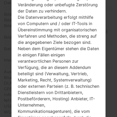
Daten
-
Veränderung oder unbefugte Zerstörung
Anzeige
der Daten zu verhindern.
Bildschirmgröße
3.0 in
Die Datenverarbeitung erfolgt mithilfe
Bildschirmtyp
TFT touchscreen
von Computern und / oder IT-Tools in
Bildschirmerweiterung
240 x 400 Pixel (~155
Übereinstimmung mit organisatorischen
Dichte der Pixel pro Zoll)
Verfahren und Methoden, die streng auf
Bildschirmfarben
256K Farben
die angegebenen Ziele bezogen sind.
Batterie und Tastatur
Neben dem Eigentümer stehen die Daten
Batteriekapazität
entfernbar Li-Ion 1000
mAh
in einigen Fällen einigen
Mechanische Tastatur
-
verantwortlichen Personen zur
Interfaces
Verfügung, die an diesem Addendum
Ausgabe für Audio
2.5mm jack
beteiligt sind (Verwaltung, Vertrieb,
Bluetooth
Version 2.1 EDR
Marketing, Recht, Systemverwaltung)
DLNA
Nein
oder externen Parteien (z. B. technischen
GPS
-
Dienstleistern von Drittanbietern,
Infrarotanschluss
Nein
Postbeförderern, Hosting) Anbieter, IT-
NFC
Nein
Unternehmen,
USB
Ja
Kommunikationsagenturen), die vom
WLAN
-