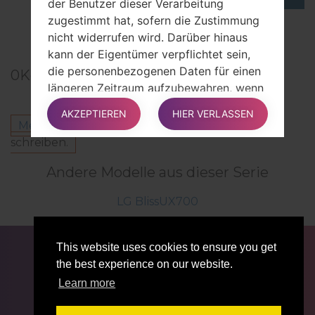
der Benutzer dieser Verarbeitung
zugestimmt hat, sofern die Zustimmung
TOP 5 SECRET CODES for LG!
nicht widerrufen wird. Darüber hinaus
kann der Eigentümer verpflichtet sein,
die personenbezogenen Daten für einen
0
Kommentare
längeren Zeitraum aufzubewahren, wenn
dies zur Erfüllung gesetzlicher
AKZEPTIEREN
HIER VERLASSEN
Verpflichtungen erforderlich ist, oder auf
Melden Sie sich an
um einen Kommentar zu
Antrag einer höheren Behörde.
schreiben.
Andere Modelle aus dieser Serie
Nach der Aufbewahrung werden
personenbezogene Daten gelöscht. Das
LG BlissUX700
Recht auf Auskunft, das Recht auf
Löschung, das Recht auf Berichtigung
FÜR BLOGGER
NACHRICHTEN
VERGLEICHE
This website uses cookies to ensure you get
und das Recht auf Datenübermittlung
KONTAKTE
VERTRAULICHKEIT
the best experience on our website.
können daher nach Ablauf der
NUTZUNGSBEDINGUNGEN
Learn more
Aufbewahrungsfrist nicht erfüllt werden.