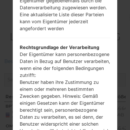
Eigentümer gegebenenfalls durch die
Datenverarbeitung zugewiesen werden.
Eine aktualisierte Liste dieser Parteien
kann vom Eigentümer jederzeit
Firmware
angefordert werden
LG700(LG700) akaLG
Bliss
Rechtsgrundlage der Verarbeitung
Der Eigentümer kann personenbezogene
Daten in Bezug auf Benutzer verarbeiten,
Beschreiben Sie die Regionen der LG-Firmwaren
wenn eine der folgenden Bedingungen
zutrifft:
Benutzer haben ihre Zustimmung zu
einem oder mehreren bestimmten
Zwecken gegeben. Hinweis: Gemäß
Region
Dateiname
OS
Größe
einigen Gesetzen kann der Eigentümer
Region
Dateiname
OS
Größ
BPT
T70LGV05_00.S05_00.cab
56.64
berechtigt sein, personenbezogene
Unknown
United
MiB
Daten zu verarbeiten, es sei denn, der
States
Benutzer widerspricht einer solchen
OMC
T70LGV06_01.S06_01.cab
56.42