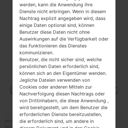
werden, kann die Anwendung ihre
Dienste nicht erbringen. Wenn in diesem
Nachtrag explizit angegeben wird, dass
einige Daten optional sind, können
Benutzer diese Daten nicht ohne
Auswirkungen auf die Verfügbarkeit oder
das Funktionieren des Dienstes
kommunizieren.
Benutzer, die nicht sicher sind, welche
persönlichen Daten erforderlich sind,
können sich an den Eigentümer wenden.
Spezifikation
Jegliche Dateien verwenden von
LG700(LG700) akaLG
Cookies oder anderen Mitteln zur
Nachverfolgung diesen Nachtrags oder
Bliss
von Drittinhabern, die diese Anwendung ,
wird bereitgestellt, um dem Benutzer die
erforderlichen Dienste bereitzustellen,
Modell und seine Eigenschaften
Modell
LG700
die erforderlich sind, um andere in
Serie
LG Bliss