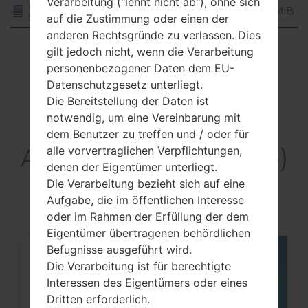
Verarbeitung ("lehnt nicht ab"), ohne sich
Unknown
United
MiB
States
auf die Zustimmung oder einen der
anderen Rechtsgründe zu verlassen. Dies
Showing 1 to 2 of 2 entries
gilt jedoch nicht, wenn die Verarbeitung
personenbezogener Daten dem EU-
Previous
1
Next
Datenschutzgesetz unterliegt.
Die Bereitstellung der Daten ist
notwendig, um eine Vereinbarung mit
dem Benutzer zu treffen und / oder für
Artikel LG700(LG700)
alle vorvertraglichen Verpflichtungen,
denen der Eigentümer unterliegt.
akaLG Bliss
Die Verarbeitung bezieht sich auf eine
Aufgabe, die im öffentlichen Interesse
oder im Rahmen der Erfüllung der dem
Eigentümer übertragenen behördlichen
Befugnisse ausgeführt wird.
21
Die Verarbeitung ist für berechtigte
JULI
Interessen des Eigentümers oder eines
Dritten erforderlich.