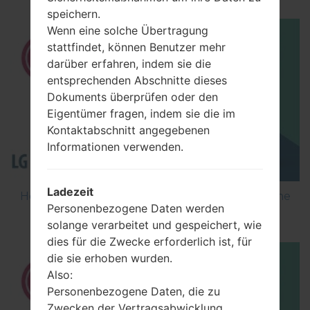
speichern.
Wenn eine solche Übertragung
stattfindet, können Benutzer mehr
darüber erfahren, indem sie die
entsprechenden Abschnitte dieses
Dokuments überprüfen oder den
Eigentümer fragen, indem sie die im
Kontaktabschnitt angegebenen
Informationen verwenden.
Ladezeit
How to Flash Stock Firmware on LG Smartphone
Personenbezogene Daten werden
using LG Flash Tool 2014?
solange verarbeitet und gespeichert, wie
dies für die Zwecke erforderlich ist, für
die sie erhoben wurden.
Also:
Personenbezogene Daten, die zu
Zwecken der Vertragsabwicklung