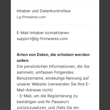
Inhaber und Datenkontrolleur
Lg-firmwares.com
3.0 in
-
E-Mail-Inhaber kontaktieren:
240 x 400 Pixel
-
support@lg-firmwares.com
(~155 Dichte der
Pixel pro Zoll)
Arten von Daten, die erhoben werden
sollen:
Die persönlichen Informationen, die Sie
sammeln, umfassen Folgendes:
Benutzername, eindeutige Kennung auf
95 gramm (3.35
entfernbar Li-Ion
unserer Website (verwenden Sie Ihre E-
unzen)
1000 mAh
Mail-Adresse nicht)
- E-Mail, um die Registrierung zu
bestätigen und Ihr Passwort
zurückzusetzen, und (falls Sie ein