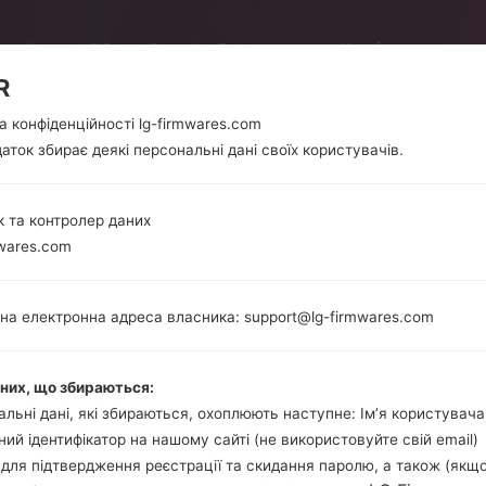
елефони
ОС
Статті
Як прошити
Наші проекти
R
а конфіденційності lg-firmwares.com
аток збирає деякі персональні дані своїх користувачів.
СЕРІЯLG X CAM DUAL LTE
 та контролер даних
wares.com
Головна
→
Серія
→
LG X Cam Dual LTE
на електронна адреса власника: support@lg-firmwares.com
аних, що збираються:
льні дані, які збираються, охоплюють наступне: Ім’я користувача
ний ідентифікатор на нашому сайті (не використовуйте свій email)
, для підтвердження реєстрації та скидання паролю, а також (якщ