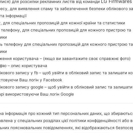
LG Firmwares
лися) для розсилки рекламних листів від команди
ресу, для виявлення спаму та забезпечення безпеки облікового з
та інформації
l LTE схожі за зовнішнім виглядом та мають спільні 
у, для спеціальних пропозицій для кожної країни та статистики
cta-core 1.14 GHz Cortex-A53 Mediatek MT6753 з 2GB 
 телефону, для спеціальних пропозицій для кожного пристрою та
строї серії LG X Cam Dual LTE мають 3.5mm jack і підт
тики
B-порт підтримує microUSB 2.0, а також Wi-Fi802.11b/g/
ь телефону для спеціальних пропозицій для кожного пристрою та
.7% співвідношення екрану до тіла) з роздільною зда
тики
IPS LCD.
ження користувача – (якщо ви завантажите своє справжнє фото)
афію – опис користувача
лікового запису у fb – щоб увійти в обліковий запис та залишати к
стовуючи Ваш логін у Facebook
лікового запису google – щоб увійти в обліковий запис та залишати
рі використовуючи Ваш логін Google
а інформація про кожний тип персональних даних, що збираютьс
влена у спеціальних розділах цієї політики конфіденційності або в
льних пояснювальних повідомленнях, які відображаються безпос