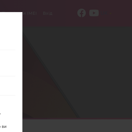
UK
Провірити IMEI
Вхід
,
о ви