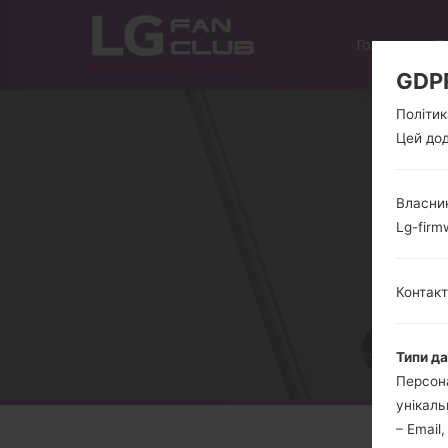
Головна
Т
GDP
Політик
Цей дод
Власник
Lg-firm
Контакт
Типи д
Персона
унікаль
– Email