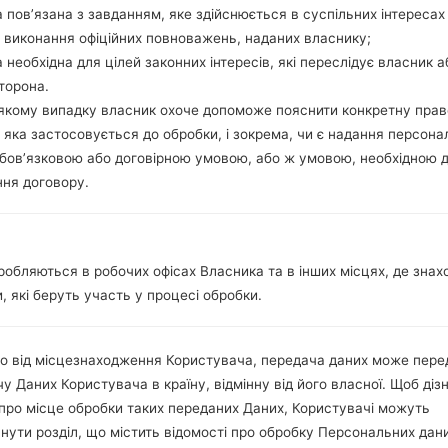
microSD, до 128 GB
 пов’язана з завданням, яке здійснюється в суспільних інтересах
Мережа та дані
 виконання офіційних повноважень, наданих власнику;
1 Мікро SIM
 необхідна для цілей законних інтересів, які переслідує власник а
-
торона.
-
-якому випадку власник охоче допоможе пояснити конкретну пра
LTE1900 (B2), LTE1700/2100 (B
 яка застосовується до обробки, і зокрема, чи є надання персона
LTE1900 (B25)
бов’язковою або договірною умовою, або ж умовою, необхідною 
-
ня договору.
-
Дисплей
5.5 in
Color AM-OLED
робляються в робочих офісах Власника та в інших місцях, де знах
1080 x 1920 пікселів (403 ppi
16M кольорів
, які беруть участь у процесі обробки.
Акамулятор і клавіатура
Не зємний Li-Po 3000 mAh
-
о від місцезнаходження Користувача, передача даних може пере
Інтерфейси
у Даних Користувача в країну, відмінну від його власної. Щоб діз
3.5mm jack
про місце обробки таких переданих Даних, Користувачі можуть
Версія 4.1, A2DP, LE, apt-X
нути розділ, що містить відомості про обробку Персональних дани