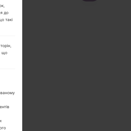
ок,
ня до
що такі
торін,
, що
нованому
ентів
и
ого