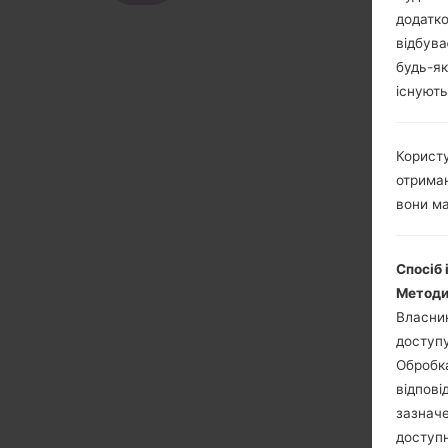
додатко
відбува
будь-як
існують
Користу
отриман
вони ма
Спосіб 
Методи
Власник
доступу
Обробка
відпові
зазначе
доступн