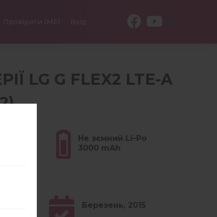
UK
Провірити IMEI
Вхід
РІЇ LG G FLEX2 LTE-A
2)
(5.36
Не зємний Li-Po
3000 mAh
1.x
Березень, 2015
irror