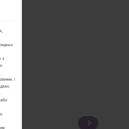
я,
ередньо
у з
го
овими, і
дках,
,
 або
ть
цим