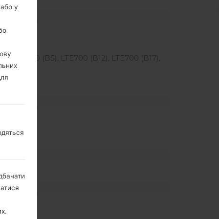
 або у
бо
вову
4), LTE850 (B5), LTE700 (B12), LTE700 (B17),
льних
для
одяться
)
дбачати
натися
х.