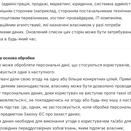
 (адміністрація, продажі, маркетинг, юридична, системна адмініст
нішнім сторонам (наприклад, стороннім постачальникам технічни
 поштовим перевізникам, хостинг-провайдерам, ІТ-компаніям,
аційним агентствам), які назначені власником у разі потреби
995(LGUS995) akaLG G F
ками даних. Оновлений список цих сторін може бути затребуван
а в будь-який час.
Модель та її характеристики
LGUS995
а основа обробки
LG G Flex2 LTE-A (LG Z2)
 може обробляти персональні дані, що стосуються користувачів
Березень, 2015
вується одне з наступного:
9.4 міліметрів (0.37 дюйма)
вачі дали свою згоду на одну або більше конкретних цілей. Примі
149.1 x 75.3 міліметрів (5.87 
з деяким законодавством, власнику може бути дозволено провод
152 грам (5.36 унції)
 персональних даних, доки користувач не виступає проти такої о
Android 5.1.x Lollipop Mirror 
дмовляється»), не покладаючись на згоду або будь-яку іншу з нас
Апаратне забезпечення
х підстав. Це, однак, не застосовується, коли обробка персонал
4 x 2 GHz + 4 x 1.5 GHz Qu
Восьмиядерний
 предметом Закону ЄС про захист даних;
2GB
 даних необхідне для виконання угоди з користувачем та/або для
32GB
дповідних переддоговірних зобов’язань, яким підлягає власник;