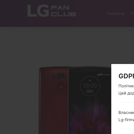
Головна
Т
GDP
Політик
Цей дод
Власник
Lg-firm