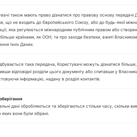
Так
Так, A-GPS, GLONASS
Ні
вачі також мають право дізнатися про правову основу передачі 
Так
ни, що не входить до Європейського Союзу, або до будь-якої міжн
microUSB 2.0
ації, яка регулюється міжнародним публічним правом або створе
WI-FI 802.11 a/b/g/n/ac
 більше країнами, як ООН, та про заходи безпеки, вжиті Власнико
ння їхніх Даних.
5(LGUS995) akaLG G Fle
дбувається така передача, Користувачі можуть дізнатися більше,
ивши відповідні розділи цього документу або спитавши у Власник
товуючи інформацію, надану в розділі контактів.
 LG
зберігання
льні дані обробляються та зберігаються стільки часу, скільки в
я яких вони були зібрані.
ОС
Ро
ОС
Ро
z
Android 5.1.x Lollipop Mirror Release
1.5