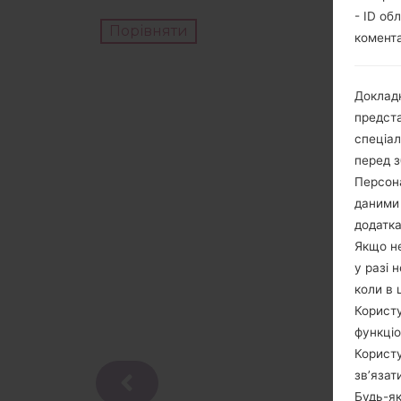
- ID об
Порівняти
комента
Докладн
предста
спеціа
перед з
Персона
даними 
додатка
Якщо не
у разі 
коли в 
Користу
функціо
Користу
зв’язат
Будь-як