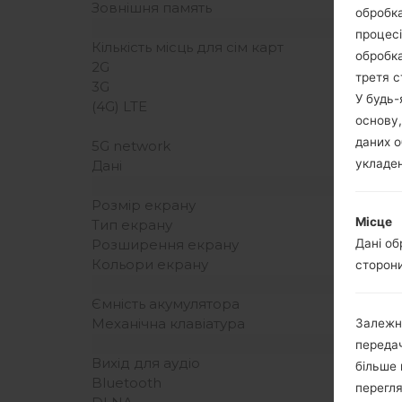
Зовнішня память
обробка
процесі
Кількість місць для сім карт
обробка
2G
третя с
3G
У будь
(4G) LTE
основу,
даних о
5G network
укладен
Дані
Розмір екрану
Місце
Тип екрану
Дані об
Розширення екрану
Кольори екрану
сторони
Ємність акумулятора
Механічна клавіатура
Залежн
передач
Вихід для аудіо
більше 
Bluetooth
перегля