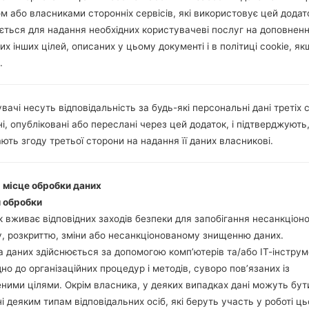
м або власниками сторонніх сервісів, які використовує цей додат
ється для надання необхідних користувачеві послуг на доповнен
их інших цілей, описаних у цьому документі і в політиці cookie, як
.
вачі несуть відповідальність за будь-які персональні дані третіх с
і, опубліковані або переслані через цей додаток, і підтверджують
ють згоду третьої сторони на надання її даних власникові.
і місце обробки даних
 обробки
 вживає відповідних заходів безпеки для запобігання несанкціо
, розкриттю, зміни або несанкціонованому знищенню даних.
 даних здійснюється за допомогою комп’ютерів та/або ІТ-інструм
дно до організаційних процедур і методів, суворо пов’язаних із
ними цілями. Окрім власника, у деяких випадках дані можуть бут
і деяким типам відповідальних осіб, які беруть участь у роботі ць