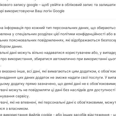
лікового запису google – щоб увійти в обліковий запис та залишати
рі використовуючи Ваш логін Google
а інформація про кожний тип персональних даних, що збираютьс
влена у спеціальних розділах цієї політики конфіденційності або в
льних пояснювальних повідомленнях, які відображаються безпос
бором даних.
льні дані можуть вільно надаватися користувачем або, у випадк
про використання, збиратися автоматично при використанні цьо
.
 вказано інше, всі дані, які вимагаються цим додатком, є обов’язк
ненадання цих даних додаток не зможе надати свої послуги. У випа
цьому додатку прямо зазначено, що деякі дані не є обов’язковими
вачі можуть не повідомляти ці дані без наслідків для доступності
нування сервісу.
вачі, які не впевнені, які персональні дані є обов’язковими, можу
ися з власником.
е використання файлів cookie - або інших засобів відстеження - 