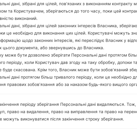
льні дані, зібрані для цілей, пов’язаних з виконанням контракту м
z
Android 5.1.x Lollipop Mirror Release
1.5
ом та Користувачем, зберігаються до того часу, поки цей контра
вністю виконаний.
льні дані, зібрані для цілей законних інтересів Власника, зберіга
Unknown
1.5
оки це необхідно для виконання цих цілей. Користувачі можуть зн
нформацію щодо законних інтересів, які переслідує Власник у відп
х цього документа, або звернувшись до Власника.
у може бути дозволено зберігати Персональні дані протягом біл
го періоду, коли Користувач дав згоду на таку обробку, допоки т
е буде скасована. Крім того, Власник може бути зобов’язаний збе
5(LGUS995) akaLG G Flex2
льні дані протягом більш тривалого періоду, коли це необхідно д
ня правових зобов’язання або за наказом будь-якого вищого орг
акінчення періоду зберігання Персональні дані видаляються. Тож,
уп, право на видалення, право на виправлення та право на пере
05
е можуть виконуватися після закінчення строку зберігання.
ТРАВ.