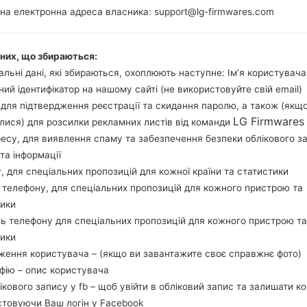
Snapdragon 810
Release
на електронна адреса власника: support@lg-firmwares.com
MSM8994 USB 2.0
2GB
аних, що збираються:
льні дані, які збираються, охоплюють наступне: Ім’я користувача
ний ідентифікатор на нашому сайті (не використовуйте свій email)
Buy accessories on
, для підтвердження реєстрації та скидання паролю, а також (якщ
LG Firmwares
лися) для розсилки рекламних листів від команди
ресу, для виявлення спаму та забезпечення безпеки облікового з
та інформації
Головна
→
Серія
→
LG G Flex2 LTE-A (LG Z2)
→
LGUS995
у, для спеціальних пропозицій для кожної країни та статистики
 телефону, для спеціальних пропозицій для кожного пристрою та
тики
ь телефону для спеціальних пропозицій для кожного пристрою та
тики
(LGUS995) akaLG G Flex2
ження користувача – (якщо ви завантажите своє справжнє фото)
афію – опис користувача
лікового запису у fb – щоб увійти в обліковий запис та залишати к
стовуючи Ваш логін у Facebook