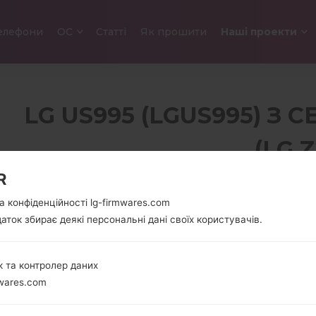
елефони
ОС
Статті
Як прошити
Наші проекти
LG US995 (LGUS995) З СЕ
(LG Z
R
5.5 in
152 грам 
а конфіденційності lg-firmwares.com
1080 x 1920 пікселів
унції)
аток збирає деякі персональні дані своїх користувачів.
(403 ppi)
 та контролер даних
wares.com
4 x 2 GHz + 4 x 1.5
Android 5.
GHz Qualcomm
Lollipop M