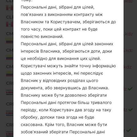
CLP
G810EA30a_00_CLR_COM_OP_1018.kdz
Персональні дані, зібрані для цілей,
Peru
пов’язаних з виконанням контракту між
CLP
G810EA40a_00_1201.kdz
Власником та Користувачем, зберігаються до
Peru
того часу, поки цей контракт не буде
CMC
G810EA10a_03_CLR_COM_OP_0726.kdz
повністю виконаний.
Colombia
Персональні дані, зібрані для цілей законних
CMC
G810EA10a_04_CLR_COM_OP_0206.kdz
інтересів Власника, зберігаються доти, доки
Colombia
це необхідно для виконання цих цілей.
Користувачі можуть знайти точну інформацію
CMC
G810EA20a_00_CLR_COM_OP_1116.kdz
щодо законних інтересів, які переслідує
Colombia
Власник у відповідних розділах цього
CRI
документа, або звернувшись до Власника.
G810EA10a_03_ICE_CR_OP_0726.kdz
Costa
Rica
Власнику може бути дозволено зберігати
Персональні дані протягом більш тривалого
CRI
G810EA10a_04_ICE_CR_OP_0206.kdz
періоду, коли Користувач дав згоду на таку
Costa
Rica
обробку, допоки така згода не буде
CRI
скасована. Крім того, Власник може бути
G810EA20a_00_ICE_CR_OP_1116.kdz
Costa
зобов’язаний зберігати Персональні дані
Rica