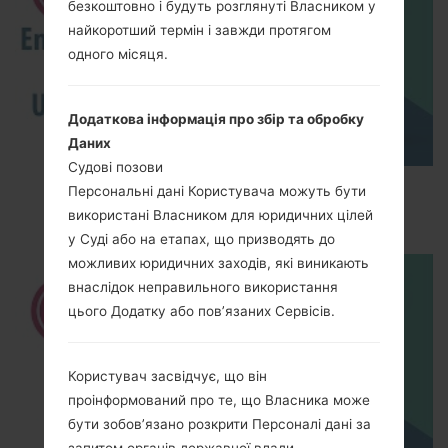
безкоштовно і будуть розглянуті Власником у
найкоротший термін і завжди протягом
одного місяця.
Додаткова інформація про збір та обробку
Даних
Судові позови
How to Enable Developer Options & USB
Персональні дані Користувача можуть бути
Debugging on LG ?
використані Власником для юридичних цілей
у Суді або на етапах, що призводять до
можливих юридичних заходів, які виникають
внаслідок неправильного використання
цього Додатку або пов’язаних Сервісів.
Користувач засвідчує, що він
проінформований про те, що Власника може
бути зобов’язано розкрити Персоналі дані за
запитом органів державної влади.