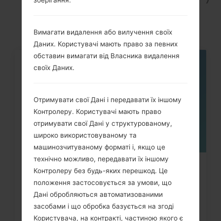
akaLG G8S ThinQ
Вимагати видалення або вилучення своїх
Даних. Користувачі мають право за певних
обставин вимагати від Власника видалення
своїх Даних.
05
ТРАВ.
Отримувати свої Дані і передавати їх іншому
Контролеру. Користувачі мають право
отримувати свої Дані у структурованому,
широко використовуваному та
машинозчитуваному форматі і, якщо це
технічно можливо, передавати їх іншому
Як видалити усі дані з телефона
Контролеру без будь-яких перешкод. Це
LG G3, G4, G5, G7 та...
положення застосовується за умови, що
Дані обробляються автоматизованими
засобами і що обробка базується на згоді
Користувача, на контракті, частиною якого є