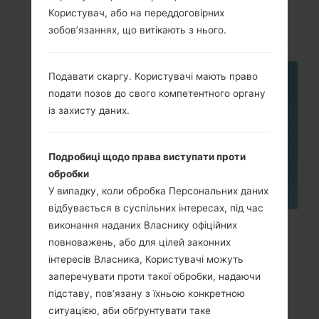
Користувач, або на переддоговірних
зобов’язаннях, що витікають з нього.
Подавати скаргу. Користувачі мають право
05
подати позов до свого компетентного органу
ТРАВ.
із захисту даних.
Подробиці щодо права виступати проти
обробки
У випадку, коли обробка Персональних даних
відбувається в суспільних інтересах, під час
виконання наданих Власнику офіційних
Як видалити усі дані з телефону
повноважень, або для цілей законних
через меню на LG G3,...
інтересів Власника, Користувачі можуть
заперечувати проти такої обробки, надаючи
підставу, пов’язану з їхньою конкретною
ситуацією, аби обґрунтувати таке