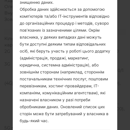
Ядра процесора
Восьмиядерний
знищенню даних.
Оперативна память
4GB
Обробка даних здійснюється за допомогою
Внутрішня память
64GB
комп’ютерів та/або ІТ-інструментів відповідно
Зовнішня память
microSD, до 1 TB
до організаційних процедур і методів, суворо
(виділений слот)
пов’язаних із зазначеними цілями. Окрім
Мережа та дані
власника, у деяких випадках дані можуть
Кількість місць для сім
2 Нано SIM
бути доступні деяким типам відповідальних
карт
2G
GSM 850/900/1800/1900
осіб, які беруть участь у роботі цього додатку
MHz
(адміністрація, продажі, маркетинг,
3G
HSDPA
юридична, системна адміністрація), або
850/900/1700(AWS)/1800/1
зовнішнім сторонам (наприклад, стороннім
900/2100 MHz
постачальникам технічних послуг, поштовим
(4G) LTE
LTE band 1(2100), 2(1900),
перевізникам, хостинг-провайдерам, ІТ-
3(1800), 4(1700/2100),
компаніям, комунікаційним агентствам), які
5(850), 7(2600), 8(900),
назначені власником у разі потреби
12(700), 17(700), 20(800),
обробниками даних. Оновлений список цих
28(700), 32(1500), 38(2600),
сторін може бути затребуваний у власника в
39(1900), 40(2300),
будь-який час.
41(2500)
5G network
-