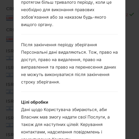
протягом більш тривалого періоду, коли це
CRI
необхідно для виконання правових
G810EA30a_00_ICE_CR_OP_1021.kdz
Costa
зобов’язання або за наказом будь-якого
Rica
вищого органу.
CRI
G810EA40a_01_1201.kdz
Costa
Rica
Після закінчення періоду зберігання
ISR
Персональні дані видаляються. Тож, право на
G810EA10c_00_1114.kdz
Israel
доступ, право на видалення, право на
ISR
виправлення та право на перенесення даних
G810EA10e_00_0210.kdz
Israel
не можуть виконуватися після закінчення
строку зберігання.
ISR
G810EA10f_00_0327.kdz
Israel
ISR
Цілі обробки
G810EA10g_00_0526.kdz
Israel
Дані щодо Користувача збираються, аби
Власник мав змогу надати свої Послуги, а
ISR
G810EA10h_00_0719.kdz
також для наступних цілей: Керування
Israel
контактами, надсилання повідомлень і
ISR
G810EA20a_00_0905.kdz