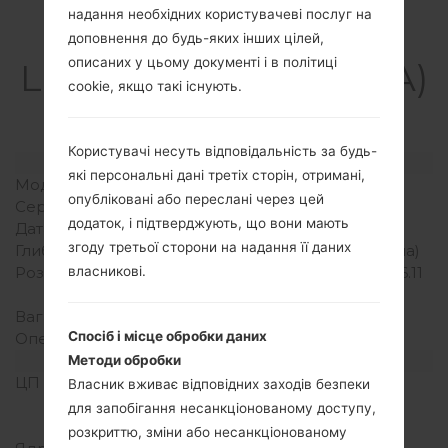
надання необхідних користувачеві послуг на
Специфікація
доповнення до будь-яких інших цілей,
описаних у цьому документі і в політиці
LGG810EA(LMG810EA)
cookie, якщо такі існують.
akaLG G8S ThinQ
Користувачі несуть відповідальність за будь-
Модель та її характеристики
які персональні дані третіх сторін, отримані,
Модель
LGG810EA
опубліковані або переслані через цей
Серія
LG G8S ThinQ
додаток, і підтверджують, що вони мають
Дата випуску
Лютий, 2019
згоду третьої сторони на надання її даних
Глибина
8 міліметрів (0.31 дюйма)
Розміри (ширина/висота)
155.3 x 76.6 міліметрів (6.11
власникові.
x 3.02 дюйма)
Вага
181 грам (6.38 унції)
Спосіб і місце обробки даних
Операційна система
Android 9 Pie
Апаратне забезпечення
Методи обробки
ЦП (процесор)
1x2.84GHz Kryo 485 &
Власник вживає відповідних заходів безпеки
3x2.42GHz Kryo 485 &
для запобігання несанкціонованому доступу,
4x1.78GHz Kryo 485
розкриттю, зміни або несанкціонованому