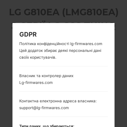
LG G810EA (LMG810EA)
З СЕРІЇ LG G8S THINQ
GDPR
Політика конфіденційності lg-firmwares.com
Цей додаток збирає деякі персональні дані
своїх користувачів.
6.21 дюйма
1x2.84GHz Kryo
(~82.0%
485 & 3x2.42GHz
співвідношення
Kryo 485 &
Власник та контролер даних
екрану до тіла)
4x1.78GHz Kryo
Lg-firmwares.com
485
1080 x 2248
пікселів (~401
4GB
щільність пікселів
Контактна електронна адреса власника:
на дюйм)
support@lg-firmwares.com
Типи даних, що збираються: