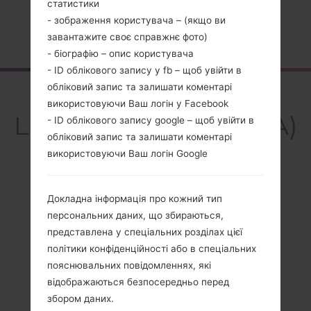
статистики
- зображення користувача – (якщо ви
Головна
→
Серія
→
LG G8S ThinQ
→
LGG810EA
завантажите своє справжнє фото)
- біографію – опис користувача
- ID облікового запису у fb – щоб увійти в
обліковий запис та залишати коментарі
Огляд
використовуючи Ваш логін у Facebook
LGG810EA(LMG810EA)
- ID облікового запису google – щоб увійти в
обліковий запис та залишати коментарі
akaLG G8S ThinQ
використовуючи Ваш логін Google
Докладна інформація про кожний тип
персональних даних, що збираються,
Порівняти
представлена у спеціальних розділах цієї
політики конфіденційності або в спеціальних
пояснювальних повідомленнях, які
відображаються безпосередньо перед
збором даних.