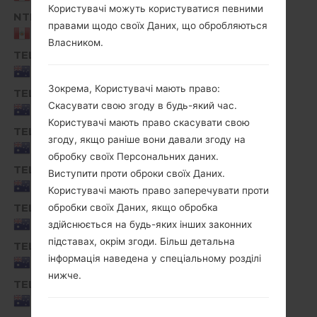
Користувачі можуть користуватися певними
NTP
G810EA40a_00_1201.kdz
правами щодо своїх Даних, що обробляються
Peru
Власником.
TEL
G810EA10b_00_0703.kdz
Australia
Зокрема, Користувачі мають право:
TEL
G810EA10c_00_0926.kdz
Скасувати свою згоду в будь-який час.
Australia
Користувачі мають право скасувати свою
TEL
G810EA10d_00_1107.kdz
згоду, якщо раніше вони давали згоду на
Australia
обробку своїх Персональних даних.
TEL
Виступити проти оброки своїх Даних.
G810EA10f_00_0210.kdz
Australia
Користувачі мають право заперечувати проти
TEL
обробки своїх Даних, якщо обробка
G810EA10g_00_0719.kdz
Australia
здійснюється на будь-яких інших законних
підставах, окрім згоди. Більш детальна
TEL
G810EA20a_00_0925.kdz
інформація наведена у спеціальному розділі
Australia
нижче.
TEL
G810EA20b_00_1215.kdz
Australia