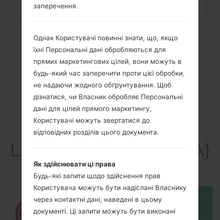
заперечення.
Однак Користувачі повинні знати, що, якщо
їхні Персональні дані обробляються для
прямих маркетингових цілей, вони можуть в
будь-який час заперечити проти цієї обробки,
не надаючи жодного обґрунтування. Щоб
дізнатися, чи Власник обробляє Персональні
дані для цілей прямого маркетингу,
Користувачі можуть звертатися до
Відео
відповідних розділів цього документа.
LGG810EA(LMG810EA)
akaLG G8S ThinQ
Як здійснювати ці права
Будь-які запити щодо здійснення прав
Користувача можуть бути надіслані Власнику
через контактні дані, наведені в цьому
документі. Ці запити можуть бути виконані