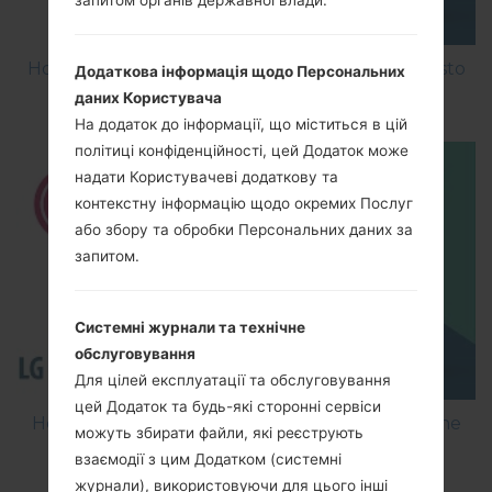
How to Factory Reset through menu on LG Aristo
Додаткова інформація щодо Персональних
MS210?
даних Користувача
На додаток до інформації, що міститься в цій
політиці конфіденційності, цей Додаток може
надати Користувачеві додаткову та
контекстну інформацію щодо окремих Послуг
або збору та обробки Персональних даних за
запитом.
Системні журнали та технічне
обслуговування
Для цілей експлуатації та обслуговування
цей Додаток та будь-які сторонні сервіси
How to Flash Stock Firmware on LG Smartphone
можуть збирати файли, які реєструють
using LG Flash Tool 2014?
взаємодії з цим Додатком (системні
журнали), використовуючи для цього інші