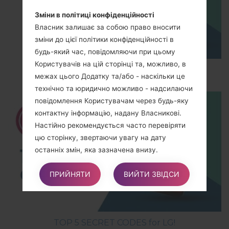
Зміни в політиці конфіденційності
Власник залишає за собою право вносити
зміни до цієї політики конфіденційності в
будь-який час, повідомляючи при цьому
Користувачів на цій сторінці та, можливо, в
How to Hard Reset on LG G5 H850?
межах цього Додатку та/або - наскільки це
технічно та юридично можливо - надсилаючи
повідомлення Користувачам через будь-яку
контактну інформацію, надану Власникові.
Настійно рекомендується часто перевіряти
цю сторінку, звертаючи увагу на дату
останніх змін, яка зазначена внизу.
ПРИЙНЯТИ
ВИЙТИ ЗВІДСИ
У випадку, коли зміни впливають на обробку,
що здійснюється на підставі згоди
Користувача, Власник повинен отримати
нову згоду від Користувача, де це необхідно.
TOP 5 SECRET CODES for LG!