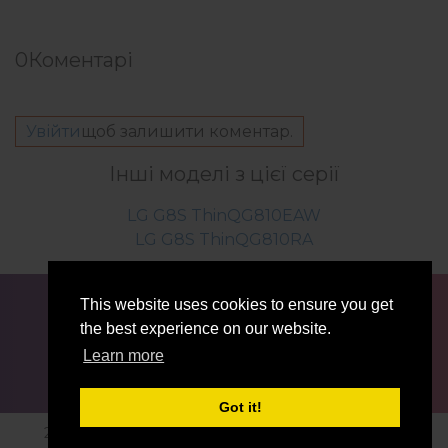
0
Коментарі
Увійти
щоб залишити коментар.
Інші моделі з цієї серії
LG G8S ThinQG810EAW
LG G8S ThinQG810RA
ДЛЯ БЛОГЕРІВ ТА ЖУРНАЛІСТІВ
НОВИНИ
This website uses cookies to ensure you get
ПОРІВНЯТИ
КОНТАКТИ
ПРИВАТНІСТЬ
the best experience on our website.
УМОВИ ВИКОРИСТАННЯ
Learn more
Got it!
2016-2026 © lg-firmwares.com |Усі права захищені.