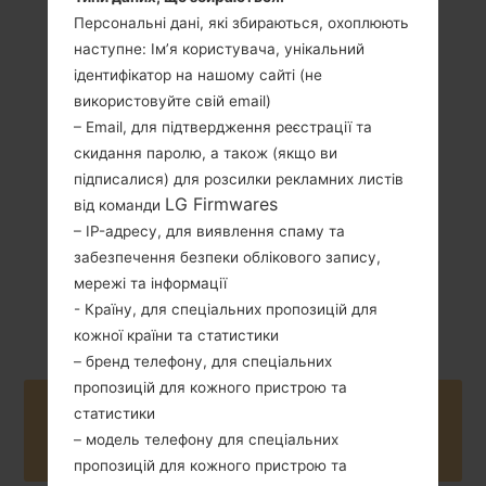
Персональні дані, які збираються, охоплюють
наступне: Ім’я користувача, унікальний
ідентифікатор на нашому сайті (не
181 грам (6.38
Не зємний Li-Po
унції)
використовуйте свій email)
3550 mAh
– Email, для підтвердження реєстрації та
скидання паролю, а також (якщо ви
підписалися) для розсилки рекламних листів
LG Firmwares
від команди
– IP-адресу, для виявлення спаму та
забезпечення безпеки облікового запису,
Лютий, 2019
Android 12 Snow
мережі та інформації
Cone
- Країну, для спеціальних пропозицій для
кожної країни та статистики
– бренд телефону, для спеціальних
пропозицій для кожного пристрою та
Buy accessories on Amazon
статистики
– модель телефону для спеціальних
пропозицій для кожного пристрою та