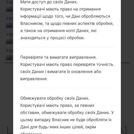
TEL
Мати доступ до своїх Даних.
G810EA20c_00_0222.kdz
Australia
Користувачі мають право на отримання
інформації щодо того, чи Дані обробляються
TEL
G810EA20d_00_0321.kdz
Власником, та щодо певних аспектів обробки,
Australia
а також на отримання копії Даних, які
TEL
G810EA20e_00_0520.kdz
знаходяться у процесі обробки.
Australia
TEL
G810EA30a_00_1126.kdz
Перевіряти та вимагати виправлення.
Australia
Користувачі мають право перевіряти точність
Showing 1 to 50 of 72 entries
своїх Даних і вимагати їх оновлення або
виправлення.
Previous
1
2
Next
Обмежувати обробку своїх Даних.
Користувачі мають право, за певних
обставин, обмежувати обробку своїх Даних. У
Статті
цьому випадку Власник не буде обробляти їх
LGG810EA(LMG810EA)
Дані для будь-яких інших цілей, окрім
зберігання.