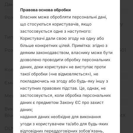
Дані
GPRS/EDGE
Правова основа обробки
Дисплей
Розмір екрану
6.21 дюйма (~82.0%
Власник може обробляти персональні дані,
співвідношення екрану
що стосуються користувачів, якщо
до тіла)
застосовується одне з наступного:
Тип екрану
G-OLED ємнісний
Користувачі дали свою згоду на одну або
сенсорний екран
більше конкретних цілей. Примітка: згідно з
Розширення екрану
1080 x 2248 пікселів (~401
деяким законодавством, власнику може бути
щільність пікселів на
дозволено проводити обробку персональних
дюйм)
даних, доки користувач не виступає проти
Кольори екрану
16M кольорів
такої обробки («не відмовляється»), не
Акамулятор і клавіатура
покладаючись на згоду або будь-яку іншу з
Ємність акумулятора
Не зємний Li-Po 3550
наступних правових підстав. Це, однак, не
mAh
Механічна клавіатура
-
застосовується, коли обробка персональних
Інтерфейси
даних є предметом Закону ЄС про захист
Вихід для аудіо
3.5mm jack
даних;
Bluetooth
Версія 5.0, A2DP, LE, aptX
надання даних необхідне для виконання
HD
угоди з користувачем та/або для будь-яких
DLNA
Так
відповідних переддоговірних зобов’язань,