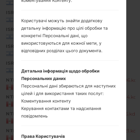
коментування Контенту.
Israel
ISR
G810EA20c_00_0222.kdz
Israel
Користувачі можуть знайти додаткову
детальну інформацію про цілі обробки та
ISR
G810EA20d_00_0321.kdz
конкретні Персональні дані, що
Israel
використовуються для кожної мети, у
ISR
G810EA30a_00_1126.kdz
відповідних розділах цього документа.
Israel
ISR
G810EA40a_00_1031.kdz
Israel
Детальна інформація щодо обробки
Персональних даних
NTP
G810EA10a_03_OPEN_SCA_OP_0206.kdz
Персональні дані збираються для наступних
Peru
цілей і для використання таких послуг:
NTP
G810EA10a_04_OPEN_SCA_OP_0414.kdz
Коментування контенту
Peru
Керування контактами та надсилання
NTP
G810EA20a_00_OPEN_SCA_OP_1116.kdz
повідомлень
Peru
NTP
G810EA30a_00_OPEN_SCA_OP_1021.kdz
Права Користувачів
Peru