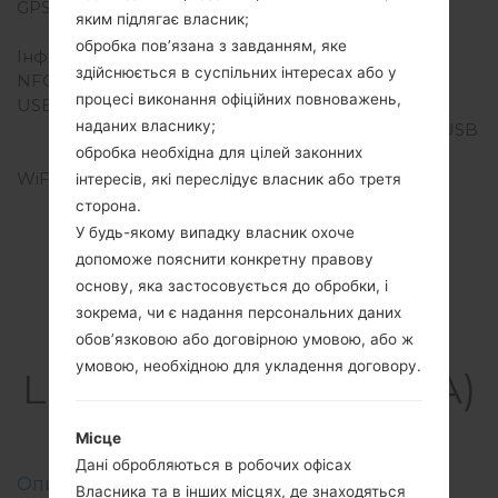
GPS
Так, A-GPS, GLONASS,
яким підлягає власник;
GALILEO, BDS
обробка пов’язана з завданням, яке
Інфрачервоний порт
Ні
здійснюється в суспільних інтересах або у
NFC
Так
процесі виконання офіційних повноважень,
USB
USB 3.1, Type-C 1.0
наданих власнику;
реверсивний розєм, USB
On-The-Go
обробка необхідна для цілей законних
WiFi
Wi-Fi 802.11 a/b/g/n/ac,
інтересів, які переслідує власник або третя
dual-band, Wi-Fi Direct,
сторона.
DLNA, hotspot
У будь-якому випадку власник охоче
допоможе пояснити конкретну правову
основу, яка застосовується до обробки, і
зокрема, чи є надання персональних даних
Прошивки
обов’язковою або договірною умовою, або ж
умовою, необхідною для укладення договору.
LGG810EA(LMG810EA)
akaLG G8S ThinQ
Місце
Дані обробляються в робочих офісах
Описання регіонів прошивок телефонів LG
Власника та в інших місцях, де знаходяться