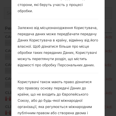
сторони, які беруть участь у процесі
обробки.
Залежно від місцезнаходження Користувача,
Регіон
Назва файлу
передача даних може передбачати передачу
Регіон
Назва файлу
CAO
G810EA10a_03_CLR_COM_OP_0726.kdz
Даних Користувача в країну, відмінну від його
Unknown
власної. Щоб дізнатися більше про місце
CAO
G810EA10a_04_CLR_COM_OP_0513.kdz
обробки таких переданих Даних, Користувачі
Unknown
можуть переглянути розділ, що містить
CAO
G810EA20a_00_CLR_COM_OP_1116.kdz
відомості про обробку Персональних даних.
Unknown
CAO
G810EA30a_00_CLR_COM_OP_1018.kdz
Користувачі також мають право дізнатися
Unknown
про правову основу передачі Даних до
CLP
G810EA10a_03_CLR_COM_OP_0726.kdz
країни, що не входить до Європейського
Peru
Союзу, або до будь-якої міжнародної
CLP
G810EA10a_04_CLR_COM_OP_0402.kdz
організації, яка регулюється міжнародним
Peru
публічним правом або створена двома і