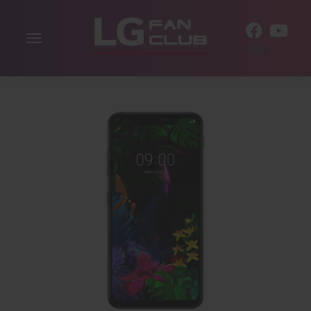
Включити
UK
навігацію