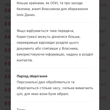
більше країнами, як ООН, та про заходи
CLP
G810EA10a_05_CLR_COM_OP_0706.kdz
безпеки, вжиті Власником для збереження
Peru
їхніх Даних.
CLP
G810EA10a_06_CLR_COM_OP_0908.kdz
Peru
CLP
G810EA20a_00_CLR_COM_OP_1116.kdz
Якщо відбувається така передача,
Peru
Користувачі можуть дізнатися більше,
перевіривши відповідні розділи цього
CLP
G810EA20a_01_CLR_COM_OP_1216.kdz
документу або спитавши у Власника,
Peru
використовуючи інформацію, надану в розділі
CLP
G810EA20a_02_CLR_COM_OP_0204.kdz
контактів.
Peru
CLP
G810EA20a_03_CLR_COM_OP_0329.kdz
Peru
Період зберігання
Персональні дані обробляються та
CLP
G810EA20a_04_CLR_COM_OP_0510.kdz
зберігаються стільки часу, скільки вимагають
Peru
цілі, для яких вони були зібрані.
CLP
G810EA20a_05_CLR_COM_OP_0716.kdz
Peru
Тому: