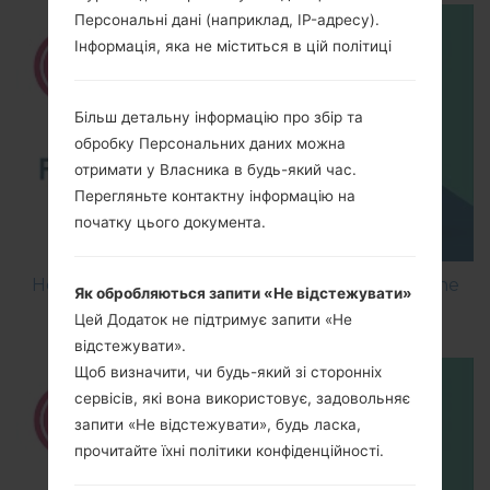
Персональні дані (наприклад, IP-адресу).
Інформація, яка не міститься в цій політиці
Більш детальну інформацію про збір та
обробку Персональних даних можна
отримати у Власника в будь-який час.
Перегляньте контактну інформацію на
початку цього документа.
How to Flash Stock Firmware on LG Smartphone
Як обробляються запити «Не відстежувати»
using LG UP?
Цей Додаток не підтримує запити «Не
відстежувати».
Щоб визначити, чи будь-який зі сторонніх
сервісів, які вона використовує, задовольняє
запити «Не відстежувати», будь ласка,
прочитайте їхні політики конфіденційності.