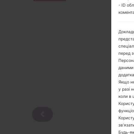
- ID об
комента
Докладн
предста
спеціа
перед з
Персона
даними 
додатка
Якщо не
у разі 
коли в 
Користу
функціо
Користу
зв’язат
Будь-як