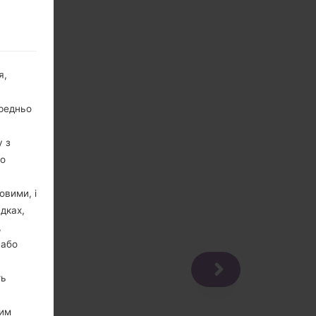
я,
ередньо
у з
го
овими, і
дках,
,
 або
ть
цим