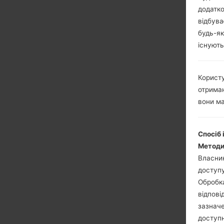
додатко
відбува
будь-як
існують
Користу
отриман
вони ма
Спосіб 
Методи
Власник
доступу
Обробка
відпові
зазначе
доступн