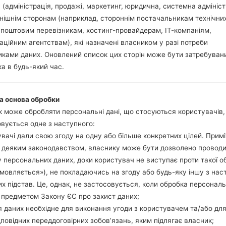
 (адміністрація, продажі, маркетинг, юридична, системна адмініст
нішнім сторонам (наприклад, стороннім постачальникам технічни
 поштовим перевізникам, хостинг-провайдерам, ІТ-компаніям,
ифікація LGKP100(LGK
аційним агентствам), які назначені власником у разі потреби
ками даних. Оновлений список цих сторін може бути затребуван
Модель та її характеристики
а в будь-який час.
LGKP100
LG Others
Серпень, 2008
а основа обробки
12.9 міліметрів (0.51 дюйма)
 може обробляти персональні дані, що стосуються користувачів
45.5 x 99.8 міліметрів (1.79 x
вується одне з наступного:
65 грам (2.29 унції)
вачі дали свою згоду на одну або більше конкретних цілей. Примі
No
з деяким законодавством, власнику може бути дозволено провод
Апаратне забезпечення
 персональних даних, доки користувач не виступає проти такої о
-
дмовляється»), не покладаючись на згоду або будь-яку іншу з нас
-
х підстав. Це, однак, не застосовується, коли обробка персонал
-
1MB
 предметом Закону ЄС про захист даних;
-
 даних необхідне для виконання угоди з користувачем та/або для
Мережа та дані
дповідних переддоговірних зобов’язань, яким підлягає власник;