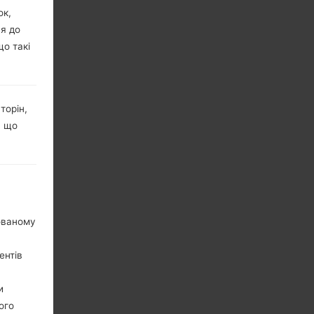
ок,
ня до
що такі
торін,
, що
нованому
ентів
и
ого