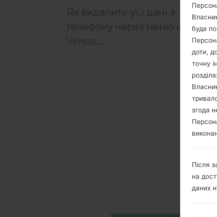
Персона
Як видалити усі дані з
Власник
телефону через меню на LG
буде по
Venus,...
Персона
доти, д
точну і
розділа
Власник
тривало
згода н
Персона
виконан
Після з
на дост
даних н