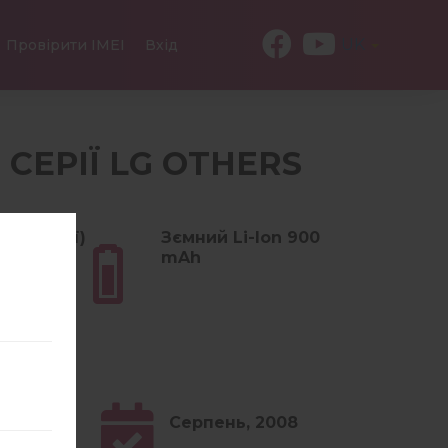
UK
Провірити IMEI
Вхід
З СЕРІЇ LG OTHERS
2.29 унції)
Зємний Li-Ion 900
mAh
Серпень, 2008