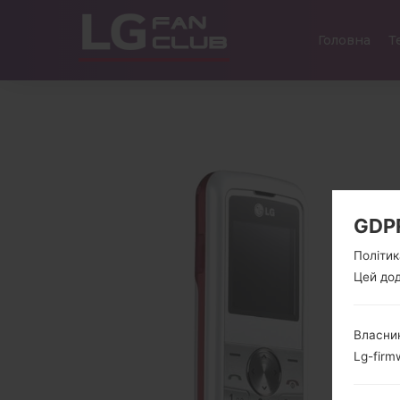
Головна
Т
GDP
Політик
Цей дод
Власник
Lg-firm