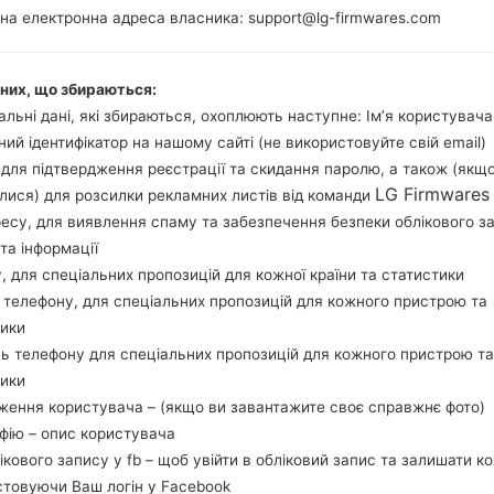
на електронна адреса власника: support@lg-firmwares.com
аних, що збираються:
Buy accessories on
льні дані, які збираються, охоплюють наступне: Ім’я користувача
ний ідентифікатор на нашому сайті (не використовуйте свій email)
, для підтвердження реєстрації та скидання паролю, а також (якщ
LG Firmwares
лися) для розсилки рекламних листів від команди
Головна
→
Серія
→
LG Others
→
LGKP100
ресу, для виявлення спаму та забезпечення безпеки облікового з
та інформації
у, для спеціальних пропозицій для кожної країни та статистики
 телефону, для спеціальних пропозицій для кожного пристрою та
тики
Огляд LGKP100(LGKP100
ь телефону для спеціальних пропозицій для кожного пристрою та
тики
ження користувача – (якщо ви завантажите своє справжнє фото)
афію – опис користувача
лікового запису у fb – щоб увійти в обліковий запис та залишати к
стовуючи Ваш логін у Facebook