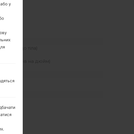
 або у
бо
вову
льних
для
я екрану до тіла)
ність пікселів на дюйм)
одяться
дбачати
натися
х.