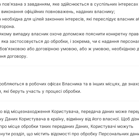
1 Міні SIM
 пов’язана з завданням, яке здійснюється в суспільних інтересах
GSM 900/1800 MHz
 виконання офіційних повноважень, наданих власнику;
-
 необхідна для цілей законних інтересів, які переслідує власник а
-
торона.
-
-якому випадку власник охоче допоможе пояснити конкретну пра
GPRS
 яка застосовується до обробки, і зокрема, чи є надання персона
Дисплей
бов’язковою або договірною умовою, або ж умовою, необхідною 
1.5 in (~16.0% співвідношенн
ня договору.
STN LCD
128 x 128 пікселів (~121 щіль
65K кольорів
Акамулятор і клавіатура
Зємний Li-Ion 900 mAh
робляються в робочих офісах Власника та в інших місцях, де знах
Так
, які беруть участь у процесі обробки.
Інтерфейси
-
-
о від місцезнаходження Користувача, передача даних може пере
Ні
у Даних Користувача в країну, відмінну від його власної. Щоб діз
-
про місце обробки таких переданих Даних, Користувачі можуть
Ні
нути розділ, що містить відомості про обробку Персональних дани
Ні