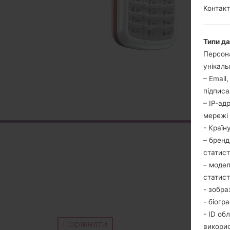
Контакт
Типи д
Персона
унікаль
– Email
підписа
– IP-ад
мережі 
- Країн
– бренд
статис
– модел
статис
- зобра
- біогр
- ID об
Порівняти
викори