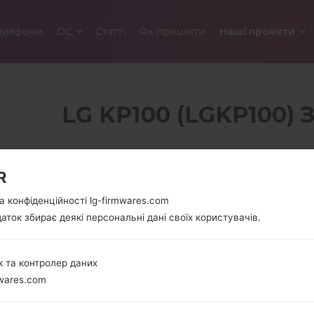
елефони
ОС
Статті
Як прошити
Наші проекти
LG KP100 (LGKP100) 
1.5 in (~16.0%
65 грам (
співвідношення
R
екрану до тіла)
а конфіденційності lg-firmwares.com
128 x 128 пікселів (~121
аток збирає деякі персональні дані своїх користувачів.
щільність пікселів на
дюйм)
 та контролер даних
wares.com
-
Unknown
-