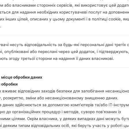
м або власниками сторонніх сервісів, які використовує цей додат
ється для надання необхідних користувачеві послуг на доповнен
их інших цілей, описаних у цьому документі і в політиці cookie, як
.
вачі несуть відповідальність за будь-які персональні дані третіх с
і, опубліковані або переслані через цей додаток, і підтверджують
ють згоду третьої сторони на надання її даних власникові.
і місце обробки даних
 обробки
 вживає відповідних заходів безпеки для запобігання несанкціо
, розкриттю, зміни або несанкціонованому знищенню даних.
 даних здійснюється за допомогою комп’ютерів та/або ІТ-інструм
дно до організаційних процедур і методів, суворо пов’язаних із
ними цілями. Окрім власника, у деяких випадках дані можуть бут
і деяким типам відповідальних осіб, які беруть участь у роботі ць