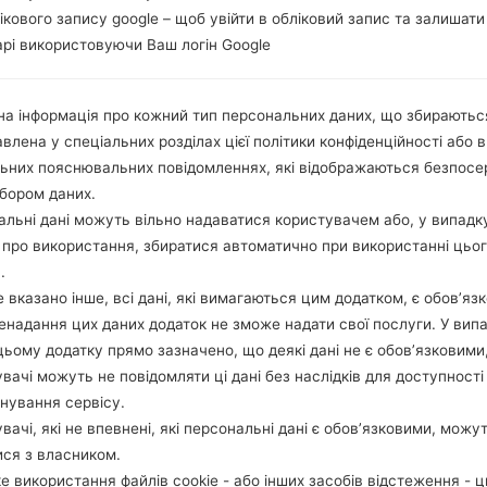
лікового запису google – щоб увійти в обліковий запис та залишати
рі використовуючи Ваш логін Google
а інформація про кожний тип персональних даних, що збираютьс
влена у спеціальних розділах цієї політики конфіденційності або в
льних пояснювальних повідомленнях, які відображаються безпос
бором даних.
льні дані можуть вільно надаватися користувачем або, у випадк
про використання, збиратися автоматично при використанні цьо
.
 вказано інше, всі дані, які вимагаються цим додатком, є обов’язк
ненадання цих даних додаток не зможе надати свої послуги. У випа
цьому додатку прямо зазначено, що деякі дані не є обов’язковими
вачі можуть не повідомляти ці дані без наслідків для доступності
нування сервісу.
вачі, які не впевнені, які персональні дані є обов’язковими, можу
ися з власником.
е використання файлів cookie - або інших засобів відстеження - 