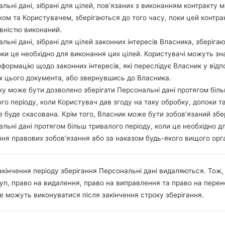
льні дані, зібрані для цілей, пов’язаних з виконанням контракту м
ом та Користувачем, зберігаються до того часу, поки цей контра
вністю виконаний.
льні дані, зібрані для цілей законних інтересів Власника, зберіга
оки це необхідно для виконання цих цілей. Користувачі можуть зн
нформацію щодо законних інтересів, які переслідує Власник у відп
х цього документа, або звернувшись до Власника.
у може бути дозволено зберігати Персональні дані протягом біл
го періоду, коли Користувач дав згоду на таку обробку, допоки т
е буде скасована. Крім того, Власник може бути зобов’язаний збе
льні дані протягом більш тривалого періоду, коли це необхідно д
ня правових зобов’язання або за наказом будь-якого вищого орг
акінчення періоду зберігання Персональні дані видаляються. Тож,
уп, право на видалення, право на виправлення та право на пере
е можуть виконуватися після закінчення строку зберігання.
Відео LGKP100(LGKP100