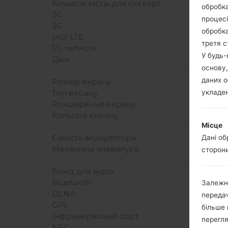
Кількість місць для сім карт
обробка
2G
процесі
3G
обробка
(4G) LTE
третя с
5G network
У будь
Дані
основу,
даних о
Розмір екрану
укладен
Тип екрану
Розширення екрану
Кольори екрану
Місце
Ємність акумулятора
Дані об
Механічна клавіатура
сторони
Вихід для аудіо
Bluetooth
Залежн
DLNA
передач
GPS
більше 
Інфрачервоний порт
перегля
NFC