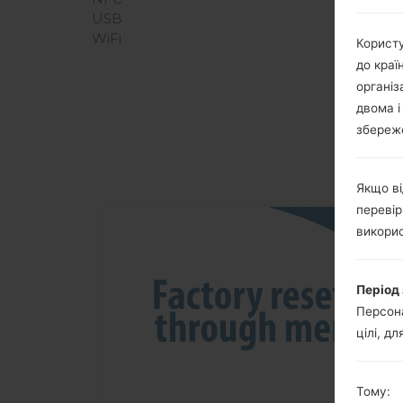
USB
WiFi
Користу
до краї
організ
двома і
збереже
Якщо ві
перевір
викорис
13
ЧЕРВ.
Період 
Персона
цілі, дл
Тому: