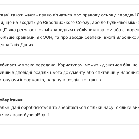
-
-
вачі також мають право дізнатися про правову основу передачі 
ни, що не входить до Європейського Союзу, або до будь-якої міжн
ації, яка регулюється міжнародним публічним правом або створе
 більше країнами, як ООН, та про заходи безпеки, вжиті Власнико
Статті LGKP100(LGKP100
ння їхніх Даних.
дбувається така передача, Користувачі можуть дізнатися більше,
ивши відповідні розділи цього документу або спитавши у Власник
товуючи інформацію, надану в розділі контактів.
зберігання
льні дані обробляються та зберігаються стільки часу, скільки в
я яких вони були зібрані.