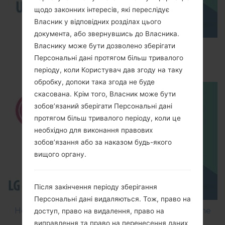
щодо законних інтересів, які переслідує
Власник у відповідних розділах цього
документа, або звернувшись до Власника.
Власнику може бути дозволено зберігати
How to Enable Developer Options & USB
Персональні дані протягом більш тривалого
Debugging on LG ?
періоду, коли Користувач дав згоду на таку
обробку, допоки така згода не буде
скасована. Крім того, Власник може бути
зобов’язаний зберігати Персональні дані
протягом більш тривалого періоду, коли це
необхідно для виконання правових
зобов’язання або за наказом будь-якого
вищого органу.
Після закінчення періоду зберігання
Персональні дані видаляються. Тож, право на
How to Flash Stock Firmware on LG Smartphone
доступ, право на видалення, право на
using LG Flash Tool 2014?
виправлення та право на перенесення даних