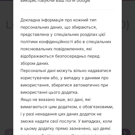
використовуючи Ваш логін Google
Огляд
Докладна інформація про кожний тип
LGKH3900(LGKH3900)
персональних даних, що збираються,
akaLG Joypop
представлена у спеціальних розділах цієї
політики конфіденційності або в спеціальних
пояснювальних повідомленнях, які
відображаються безпосередньо перед
збором даних.
Порівняти
Персональні дані можуть вільно надаватися
користувачем або, у випадку з даними про
використання, збиратися автоматично при
використанні цього додатка.
Якщо не вказано інше, всі дані, які
вимагаються цим додатком, є обов’язковими,
і у разі ненадання цих даних додаток не
зможе надати свої послуги. У випадках, коли
в цьому додатку прямо зазначено, що деякі