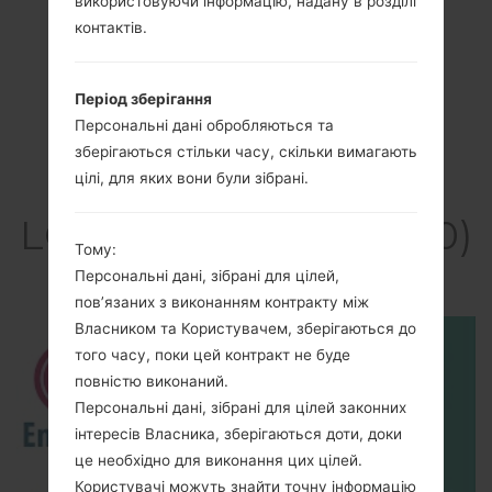
використовуючи інформацію, надану в розділі
контактів.
Період зберігання
Персональні дані обробляються та
зберігаються стільки часу, скільки вимагають
цілі, для яких вони були зібрані.
Відео
LGKH3900(LGKH3900)
Тому:
akaLG Joypop
Персональні дані, зібрані для цілей,
пов’язаних з виконанням контракту між
Власником та Користувачем, зберігаються до
того часу, поки цей контракт не буде
повністю виконаний.
Персональні дані, зібрані для цілей законних
інтересів Власника, зберігаються доти, доки
це необхідно для виконання цих цілей.
Користувачі можуть знайти точну інформацію