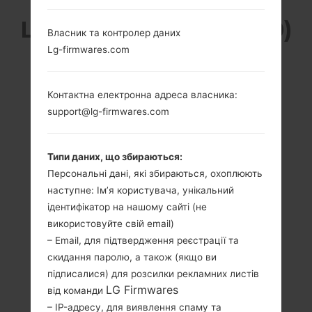
LG KH3900 (LGKH3900)
Власник та контролер даних
Lg-firmwares.com
З СЕРІЇ LG JOYPOP
Контактна електронна адреса власника:
support@lg-firmwares.com
2.8 in
-
Типи даних, що збираються:
400 x 240 пікселів
-
Персональні дані, які збираються, охоплюють
(~167 щільність
наступне: Ім’я користувача, унікальний
пікселів на дюйм)
ідентифікатор на нашому сайті (не
використовуйте свій email)
– Email, для підтвердження реєстрації та
скидання паролю, а також (якщо ви
підписалися) для розсилки рекламних листів
LG Firmwares
від команди
108 грам (3.81
– IP-адресу, для виявлення спаму та
Зємний Li-Ion 900