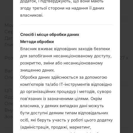
akaLG Joypop
додаток, і підтверджують, що вони мають
згоду третьої сторони на надання її даних
власникові.
Модель та її характеристики
Модель
LGKH3900
Серія
LG Joypop
Спосіб і місце обробки даних
Дата випуску
Квітень, 2010
Методи обробки
Глибина
14.6 міліметрів ( 0.57
Власник вживає відповідних заходів безпеки
дюйма)
для запобігання несанкціонованому доступу,
Розміри (ширина/висота)
108.5 x 52 міліметрів (4.27 x
розкриттю, зміни або несанкціонованому
2.05 дюйма)
знищенню даних.
Вага
108 грам (3.81 унції)
Операційна система
-
Обробка даних здійснюється за допомогою
Апаратне забезпечення
комп’ютерів та/або ІТ-інструментів відповідно
ЦП (процесор)
-
до організаційних процедур і методів, суворо
Ядра процесора
-
пов’язаних із зазначеними цілями. Окрім
Оперативна память
-
власника, у деяких випадках дані можуть
Внутрішня память
190MB
бути доступні деяким типам відповідальних
Зовнішня память
microSD, до 8 GB
осіб, які беруть участь у роботі цього додатку
(виділений слот)
(адміністрація, продажі, маркетинг,
Мережа та дані