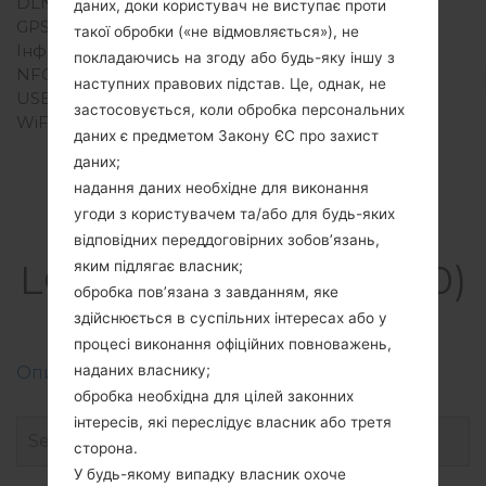
DLNA
Ні
даних, доки користувач не виступає проти
GPS
-
такої обробки («не відмовляється»), не
Інфрачервоний порт
Ні
покладаючись на згоду або будь-яку іншу з
NFC
Ні
наступних правових підстав. Це, однак, не
USB
USB 2.0
застосовується, коли обробка персональних
WiFi
Wi-Fi802.11b/g
даних є предметом Закону ЄС про захист
даних;
надання даних необхідне для виконання
угоди з користувачем та/або для будь-яких
Прошивки
відповідних переддоговірних зобов’язань,
LGKH3900(LGKH3900)
яким підлягає власник;
обробка пов’язана з завданням, яке
akaLG Joypop
здійснюється в суспільних інтересах або у
процесі виконання офіційних повноважень,
наданих власнику;
Описання регіонів прошивок телефонів LG
обробка необхідна для цілей законних
інтересів, які переслідує власник або третя
сторона.
У будь-якому випадку власник охоче