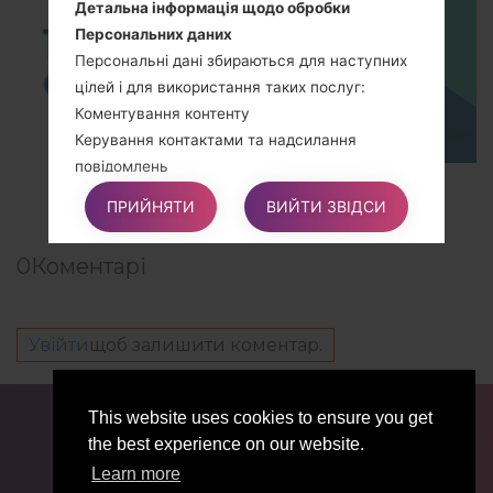
Детальна інформація щодо обробки
Персональних даних
Персональні дані збираються для наступних
цілей і для використання таких послуг:
Коментування контенту
Керування контактами та надсилання
повідомлень
TOP 5 SECRET CODES for LG!
ПРИЙНЯТИ
ВИЙТИ ЗВІДСИ
Права Користувачів
0
Коментарі
Користувачі можуть користуватися певними
правами щодо своїх Даних, що обробляються
Власником.
Увійти
щоб залишити коментар.
Зокрема, Користувачі мають право:
ДЛЯ БЛОГЕРІВ ТА ЖУРНАЛІСТІВ
НОВИНИ
Скасувати свою згоду в будь-який час.
This website uses cookies to ensure you get
ПОРІВНЯТИ
КОНТАКТИ
ПРИВАТНІСТЬ
Користувачі мають право скасувати свою
the best experience on our website.
УМОВИ ВИКОРИСТАННЯ
згоду, якщо раніше вони давали згоду на
Learn more