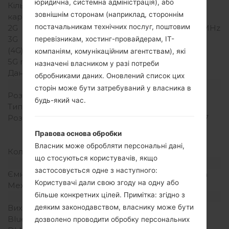
юридична, системна адміністрація), або
Кількість місць для сім
1 Міні SIM
зовнішнім сторонам (наприклад, стороннім
карт
постачальникам технічних послуг, поштовим
2G
GSM 900 / 1800 / 1900 MHz
3G
-
перевізникам, хостинг-провайдерам, ІТ-
(4G) LTE
-
компаніям, комунікаційним агентствам), які
5G network
-
назначені власником у разі потреби
Дані
GPRS/EDGE
обробниками даних. Оновлений список цих
Дисплей
сторін може бути затребуваний у власника в
Розмір екрану
2.8 in
будь-який час.
Тип екрану
TFT
Розширення екрану
400 x 240 пікселів (~167
щільність пікселів на
Правова основа обробки
дюйм)
Власник може обробляти персональні дані,
Кольори екрану
256K кольорів
що стосуються користувачів, якщо
Акамулятор і клавіатура
застосовується одне з наступного:
Ємність акумулятора
Зємний Li-Ion 900 mAh
Користувачі дали свою згоду на одну або
Механічна клавіатура
Так
більше конкретних цілей. Примітка: згідно з
Інтерфейси
деяким законодавством, власнику може бути
Вихід для аудіо
-
Bluetooth
USB 2.0, A2DP
дозволено проводити обробку персональних