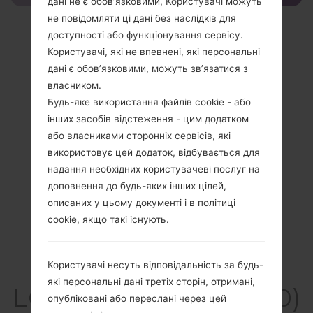
дані не є обов’язковими, Користувачі можуть
не повідомляти ці дані без наслідків для
доступності або функціонування сервісу.
Користувачі, які не впевнені, які персональні
дані є обов’язковими, можуть зв’язатися з
власником.
Будь-яке використання файлів cookie - або
інших засобів відстеження - цим додатком
або власниками сторонніх сервісів, які
використовує цей додаток, відбувається для
надання необхідних користувачеві послуг на
доповнення до будь-яких інших цілей,
описаних у цьому документі і в політиці
cookie, якщо такі існують.
Специфікація
Користувачі несуть відповідальність за будь-
які персональні дані третіх сторін, отримані,
LGKH3900(LGKH3900)
опубліковані або переслані через цей