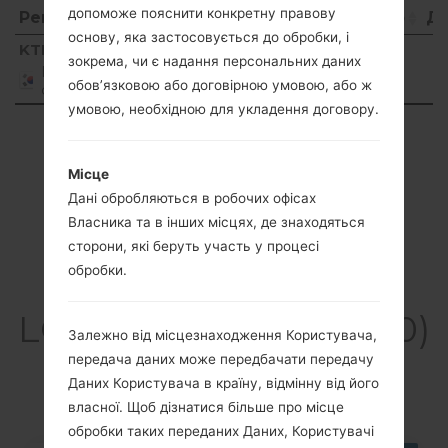
допоможе пояснити конкретну правову
Регіон
Назва файлу
ОС
Розмір
Д
основу, яка застосовується до обробки, і
Регіон
Назва файлу
ОС
Розмір
Д
KTF
KW390012_00.kdz
38.23
2
зокрема, чи є надання персональних даних
Unknown
Republic
MiB
0
обов’язковою або договірною умовою, або ж
of Korea
умовою, необхідною для укладення договору.
Showing 1 to 1 of 1 entries
Previous
1
Next
Місце
Дані обробляються в робочих офісах
Власника та в інших місцях, де знаходяться
сторони, які беруть участь у процесі
обробки.
Статті
LGKH3900(LGKH3900)
Залежно від місцезнаходження Користувача,
akaLG Joypop
передача даних може передбачати передачу
Даних Користувача в країну, відмінну від його
власної. Щоб дізнатися більше про місце
обробки таких переданих Даних, Користувачі