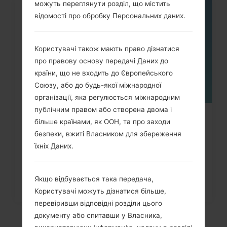
можуть переглянути розділ, що містить
відомості про обробку Персональних даних.
05
ТРАВ.
Користувачі також мають право дізнатися
про правову основу передачі Даних до
країни, що не входить до Європейського
Союзу, або до будь-якої міжнародної
організації, яка регулюється міжнародним
публічним правом або створена двома і
Як скинути до заводських
більше країнами, як ООН, та про заходи
безпеки, вжиті Власником для збереження
налаштувань за допомогою коду...
їхніх Даних.
Якщо відбувається така передача,
Користувачі можуть дізнатися більше,
перевіривши відповідні розділи цього
документу або спитавши у Власника,