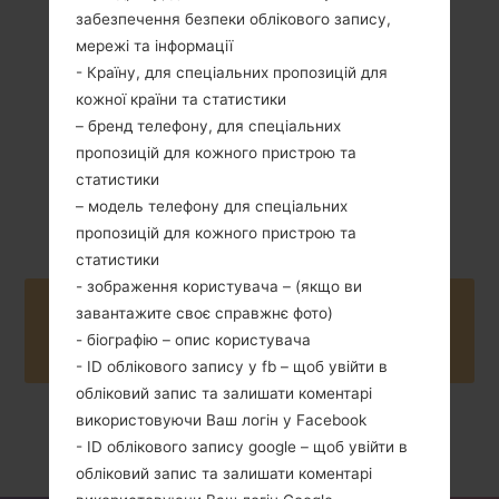
унції)
забезпечення безпеки облікового запису,
mAh
мережі та інформації
- Країну, для спеціальних пропозицій для
кожної країни та статистики
– бренд телефону, для спеціальних
пропозицій для кожного пристрою та
статистики
Квітень, 2010
Unknown
– модель телефону для спеціальних
пропозицій для кожного пристрою та
статистики
- зображення користувача – (якщо ви
Buy accessories on Amazon
завантажите своє справжнє фото)
- біографію – опис користувача
- ID облікового запису у fb – щоб увійти в
обліковий запис та залишати коментарі
використовуючи Ваш логін у Facebook
Головна
→
Серія
→
LG Joypop
→
LGKH3900
- ID облікового запису google – щоб увійти в
обліковий запис та залишати коментарі