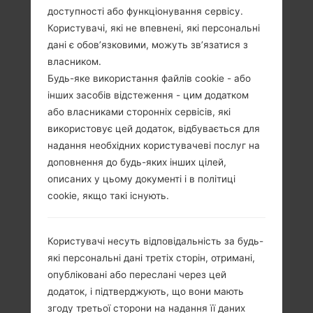
доступності або функціонування сервісу.
Користувачі, які не впевнені, які персональні
дані є обов’язковими, можуть зв’язатися з
власником.
Будь-яке використання файлів cookie - або
інших засобів відстеження - цим додатком
або власниками сторонніх сервісів, які
використовує цей додаток, відбувається для
надання необхідних користувачеві послуг на
доповнення до будь-яких інших цілей,
описаних у цьому документі і в політиці
cookie, якщо такі існують.
Користувачі несуть відповідальність за будь-
Специфікація
які персональні дані третіх сторін, отримані,
опубліковані або переслані через цей
LGKG120(LGKG120)
додаток, і підтверджують, що вони мають
згоду третьої сторони на надання її даних