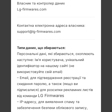
Власник та контролер даних
LG KG120 (LGKG120) З
Lg-firmwares.com
СЕРІЇ LG OTHERS
Контактна електронна адреса власника:
support@lg-firmwares.com
Типи даних, що збираються:
Персональні дані, які збираються, охоплюють
1.5 in (Primary)
-
наступне: Ім’я користувача, унікальний
128 x 128 пікселів
-
ідентифікатор на нашому сайті (не
(Primary), 64 x 96
використовуйте свій email)
пікселів
(Secondary)
– Email, для підтвердження реєстрації та
скидання паролю, а також (якщо ви
підписалися) для розсилки рекламних листів
LG Firmwares
від команди
– IP-адресу, для виявлення спаму та
забезпечення безпеки облікового запису,