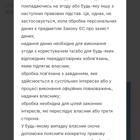
USB
-
покладаючись на згоду або будь-яку іншу з
WiFi
-
наступних правових підстав. Це, однак, не
застосовується, коли обробка персональних
даних є предметом Закону ЄС про захист
даних;
Статті
надання даних необхідне для виконання
угоди з користувачем та/або для будь-яких
LGKG120(LGKG120)
відповідних переддоговірних зобов’язань,
яким підлягає власник;
обробка пов’язана з завданням, яке
здійснюється в суспільних інтересах або у
процесі виконання офіційних повноважень,
05
наданих власнику;
ТРАВ.
обробка необхідна для цілей законних
інтересів, які переслідує власник або третя
сторона.
У будь-якому випадку власник охоче
допоможе пояснити конкретну правову