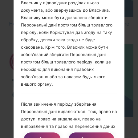
Власник у відповідних розділах цього
документа, або звернувшись до Власника.
Власнику може бути дозволено зберігати
How to Flash Stock Firmware on LG Smartphone
Персональні дані протягом більш тривалого
using LG UP?
періоду, коли Користувач дав згоду на таку
обробку, допоки така згода не буде
скасована. Крім того, Власник може бути
зобов’язаний зберігати Персональні дані
протягом більш тривалого періоду, коли це
необхідно для виконання правових
зобов’язання або за наказом будь-якого
вищого органу.
Після закінчення періоду зберігання
Персональні дані видаляються. Тож, право на
доступ, право на видалення, право на
TOP 5 SECRET CODES for LG!
виправлення та право на перенесення даних
не можуть виконуватися після закінчення