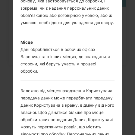
основу, яка застосовується до обробки, і
зокрема, чи є надання персональних даних
обов’язковою або договірною умовою, або ж
Як скинути до заводських
умовою, необхідною для укладення договору.
налаштувань за допомогою коду...
Місце
Дані обробляються в робочих офісах
Власника та в інших місцях, де знаходяться
сторони, які беруть участь у процесі
обробки.
Залежно від місцезнаходження Користувача,
передача даних може передбачати передачу
Даних Користувача в країну, відмінну від його
власної. Щоб дізнатися більше про місце
обробки таких переданих Даних, Користувачі
можуть переглянути розділ, що містить
Відео
відомості про обробку Персональних даних.