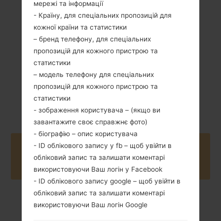
мережі та інформації
80 грам (2.82
Зємний Li-Ion 830
унції)
- Країну, для спеціальних пропозицій для
mAh
кожної країни та статистики
– бренд телефону, для спеціальних
пропозицій для кожного пристрою та
статистики
– модель телефону для спеціальних
пропозицій для кожного пристрою та
2006
Unknown
статистики
- зображення користувача – (якщо ви
завантажите своє справжнє фото)
- біографію – опис користувача
- ID облікового запису у fb – щоб увійти в
Buy accessories on Amazon
обліковий запис та залишати коментарі
використовуючи Ваш логін у Facebook
- ID облікового запису google – щоб увійти в
обліковий запис та залишати коментарі
використовуючи Ваш логін Google
Головна
→
Серія
→
LG Others
→
LGKG120