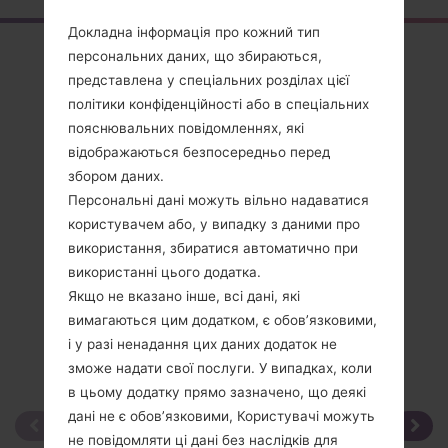
Докладна інформація про кожний тип
Огляд
персональних даних, що збираються,
представлена у спеціальних розділах цієї
LGKG120(LGKG120)
політики конфіденційності або в спеціальних
пояснювальних повідомленнях, які
відображаються безпосередньо перед
збором даних.
Персональні дані можуть вільно надаватися
Порівняти
користувачем або, у випадку з даними про
використання, збиратися автоматично при
використанні цього додатка.
Якщо не вказано інше, всі дані, які
вимагаються цим додатком, є обов’язковими,
і у разі ненадання цих даних додаток не
зможе надати свої послуги. У випадках, коли
в цьому додатку прямо зазначено, що деякі
дані не є обов’язковими, Користувачі можуть
не повідомляти ці дані без наслідків для