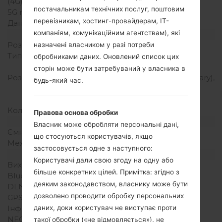
(4G) LTE
-
постачальникам технічних послуг, поштовим
5G network
-
перевізникам, хостинг-провайдерам, ІТ-
Дані
GPRS
компаніям, комунікаційним агентствам), які
Дисплей
Розмір екрану
1.5 in (Primary)
назначені власником у разі потреби
Тип екрану
CSTN (Primary), LCD
обробниками даних. Оновлений список цих
(Secondary)
сторін може бути затребуваний у власника в
Розширення екрану
128 x 128 пікселів (Primary),
будь-який час.
64 x 96 пікселів
(Secondary)
Кольори екрану
65K кольорів (Primary)
Правова основа обробки
Акамулятор і клавіатура
Власник може обробляти персональні дані,
Ємність акумулятора
Зємний Li-Ion 830 mAh
що стосуються користувачів, якщо
Механічна клавіатура
Так
застосовується одне з наступного:
Інтерфейси
Користувачі дали свою згоду на одну або
Вихід для аудіо
-
більше конкретних цілей. Примітка: згідно з
Bluetooth
-
деяким законодавством, власнику може бути
DLNA
Ні
дозволено проводити обробку персональних
GPS
-
Інфрачервоний порт
Ні
даних, доки користувач не виступає проти
NFC
Ні
такої обробки («не відмовляється»), не