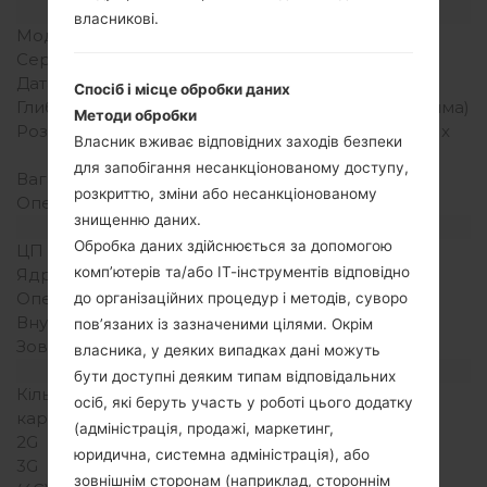
Модель та її характеристики
власникові.
Модель
LGKG120
Серія
LG Others
Дата випуску
2006
Спосіб і місце обробки даних
Глибина
22 міліметрів (0.86 дюйма)
Методи обробки
Розміри (ширина/висота)
85 x 43 міліметрів (3.34 x
Власник вживає відповідних заходів безпеки
1.69 дюйма)
для запобігання несанкціонованому доступу,
Вага
80 грам (2.82 унції)
розкриттю, зміни або несанкціонованому
Операційна система
-
знищенню даних.
Апаратне забезпечення
Обробка даних здійснюється за допомогою
ЦП (процесор)
-
комп’ютерів та/або ІТ-інструментів відповідно
Ядра процесора
-
Оперативна память
-
до організаційних процедур і методів, суворо
Внутрішня память
500 KB
пов’язаних із зазначеними цілями. Окрім
Зовнішня память
-
власника, у деяких випадках дані можуть
Мережа та дані
бути доступні деяким типам відповідальних
Кількість місць для сім
1 Міні SIM
осіб, які беруть участь у роботі цього додатку
карт
(адміністрація, продажі, маркетинг,
2G
GSM 900/1800 MHz
юридична, системна адміністрація), або
3G
-
зовнішнім сторонам (наприклад, стороннім