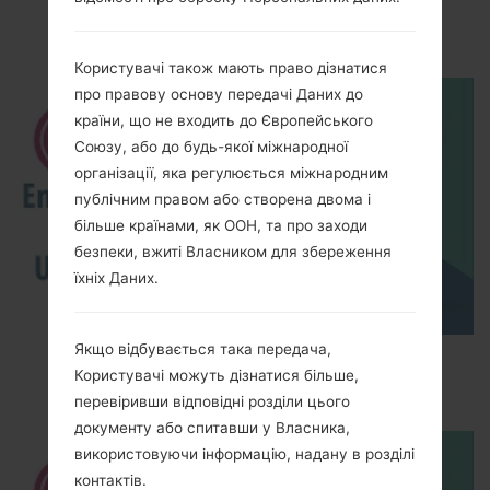
LGKG120(LGKG120)
Користувачі також мають право дізнатися
про правову основу передачі Даних до
країни, що не входить до Європейського
Союзу, або до будь-якої міжнародної
організації, яка регулюється міжнародним
публічним правом або створена двома і
більше країнами, як ООН, та про заходи
безпеки, вжиті Власником для збереження
їхніх Даних.
Якщо відбувається така передача,
How to Enable Developer Options & USB
Користувачі можуть дізнатися більше,
Debugging on LG ?
перевіривши відповідні розділи цього
документу або спитавши у Власника,
використовуючи інформацію, надану в розділі
контактів.