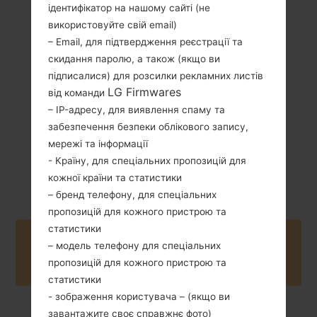
ідентифікатор на нашому сайті (не
145 грам (5.11
використовуйте свій email)
Зємний Li-Ion
унції)
3000 mAh
– Email, для підтвердження реєстрації та
скидання паролю, а також (якщо ви
підписалися) для розсилки рекламних листів
LG Firmwares
від команди
– IP-адресу, для виявлення спаму та
забезпечення безпеки облікового запису,
мережі та інформації
Червень, 2016
Android 7.x
- Країну, для спеціальних пропозицій для
Nougat
кожної країни та статистики
– бренд телефону, для спеціальних
пропозицій для кожного пристрою та
статистики
Buy accessories on Amazon
– модель телефону для спеціальних
пропозицій для кожного пристрою та
статистики
- зображення користувача – (якщо ви
завантажите своє справжнє фото)