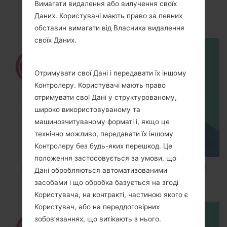
How to Enable Developer Options & USB
Вимагати видалення або вилучення своїх
Debugging on LG ?
Даних. Користувачі мають право за певних
обставин вимагати від Власника видалення
своїх Даних.
Отримувати свої Дані і передавати їх іншому
Контролеру. Користувачі мають право
отримувати свої Дані у структурованому,
широко використовуваному та
машинозчитуваному форматі і, якщо це
технічно можливо, передавати їх іншому
Контролеру без будь-яких перешкод. Це
положення застосовується за умови, що
How to Factory Reset through code on LG K8
Дані обробляються автоматизованими
M200E?
засобами і що обробка базується на згоді
Користувача, на контракті, частиною якого є
Користувач, або на переддоговірних
зобов’язаннях, що витікають з нього.