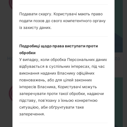
Подавати скаргу. Користувачі мають право
подати позов до свого компетентного органу
із захисту даних.
Подробиці щодо права виступати проти
обробки
How to Factory Reset through menu on LG Aristo
У випадку, коли обробка Персональних даних
MS210?
відбувається в суспільних інтересах, під час
виконання наданих Власнику офіційних
повноважень, або для цілей законних
інтересів Власника, Користувачі можуть
заперечувати проти такої обробки, надаючи
підставу, пов’язану з їхньою конкретною
ситуацією, аби обґрунтувати таке
заперечення.