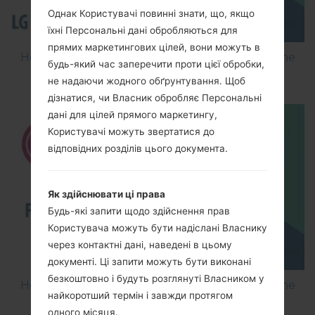
Однак Користувачі повинні знати, що, якщо
їхні Персональні дані обробляються для
прямих маркетингових цілей, вони можуть в
How to Flash Stock Firmware on LG Smartphone
будь-який час заперечити проти цієї обробки,
using LG Flash Tool 2014?
не надаючи жодного обґрунтування. Щоб
дізнатися, чи Власник обробляє Персональні
дані для цілей прямого маркетингу,
Користувачі можуть звертатися до
відповідних розділів цього документа.
Як здійснювати ці права
Будь-які запити щодо здійснення прав
Користувача можуть бути надіслані Власнику
через контактні дані, наведені в цьому
документі. Ці запити можуть бути виконані
безкоштовно і будуть розглянуті Власником у
How to Flash Stock Firmware on LG Smartphone
найкоротший термін і завжди протягом
using LG UP?
одного місяця.