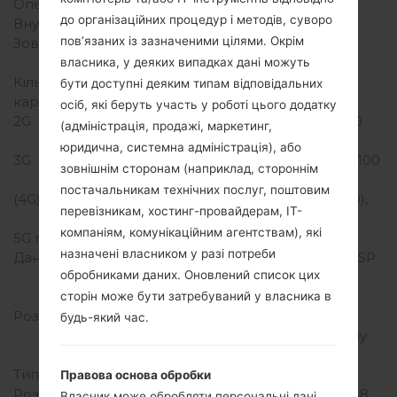
Оперативна память
1.5GB
до організаційних процедур і методів, суворо
Внутрішня память
16GB
пов’язаних із зазначеними цілями. Окрім
Зовнішня память
microSD, до 256 GB
Мережа та дані
власника, у деяких випадках дані можуть
Кількість місць для сім
2 Мікро SIM
бути доступні деяким типам відповідальних
карт
осіб, які беруть участь у роботі цього додатку
2G
GSM 850/900/1800/1900
(адміністрація, продажі, маркетинг,
MHz
юридична, системна адміністрація), або
3G
HSDPA 850/900/1900/2100
зовнішнім сторонам (наприклад, стороннім
MHz
постачальникам технічних послуг, поштовим
(4G) LTE
LTE band 1(2100), 3(1800),
перевізникам, хостинг-провайдерам, ІТ-
7(2600), 8(900), 20(800)
компаніям, комунікаційним агентствам), які
5G network
-
назначені власником у разі потреби
Дані
HSDPA,HSUPA,HSPA,HSP
обробниками даних. Оновлений список цих
A+,GPRS,EDGE,LTE
Дисплей
сторін може бути затребуваний у власника в
Розмір екрану
5.7 in (~72.6%
будь-який час.
співвідношення екрану
до тіла)
Тип екрану
IPS LCD
Правова основа обробки
Розширення екрану
720 x 1280 пікселів (~258
Власник може обробляти персональні дані,