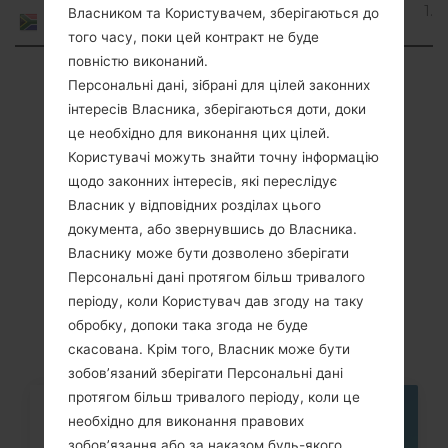
1.6
South
Власником та Користувачем, зберігаються до
Nougat
Africa
того часу, поки цей контракт не буде
повністю виконаний.
Showing 1 to 15 of 15 entries
Персональні дані, зібрані для цілей законних
інтересів Власника, зберігаються доти, доки
Previous
1
Next
це необхідно для виконання цих цілей.
Користувачі можуть знайти точну інформацію
щодо законних інтересів, які переслідує
Власник у відповідних розділах цього
Статті
документа, або звернувшись до Власника.
Власнику може бути дозволено зберігати
LGK520K(LGK520K)
Персональні дані протягом більш тривалого
akaLG Stylus 2
періоду, коли Користувач дав згоду на таку
обробку, допоки така згода не буде
скасована. Крім того, Власник може бути
зобов’язаний зберігати Персональні дані
протягом більш тривалого періоду, коли це
необхідно для виконання правових
05
ТРАВ.
зобов’язання або за наказом будь-якого