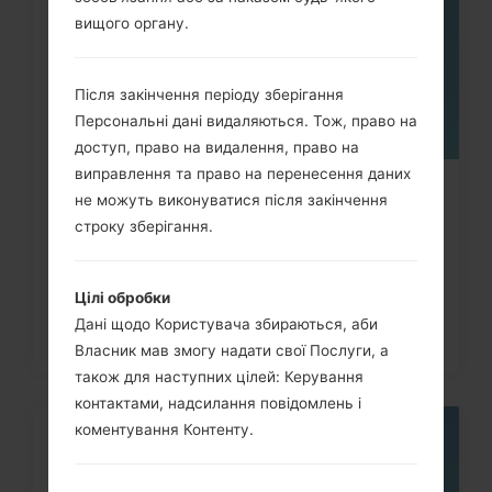
вищого органу.
Після закінчення періоду зберігання
Персональні дані видаляються. Тож, право на
доступ, право на видалення, право на
виправлення та право на перенесення даних
Як видалити усі дані з телефона
не можуть виконуватися після закінчення
LG G3, G4, G5, G7 та...
строку зберігання.
Цілі обробки
Дані щодо Користувача збираються, аби
Власник мав змогу надати свої Послуги, а
також для наступних цілей: Керування
контактами, надсилання повідомлень і
коментування Контенту.
05
ТРАВ.