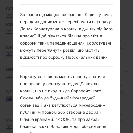
CCM
K520K20a_00_1211.kdz
Android 7.x
1.6
Залежно від місцезнаходження Користувача,
Nougat
Israel
передача даних може передбачати передачу
ISR
K520K10b_00_0429.kdz
Unknown
1.2
Даних Користувача в країну, відмінну від його
Israel
власної. Щоб дізнатися більше про місце
Android 6.0.x
обробки таких переданих Даних, Користувачі
ISR
K520K10c_00_1123.kdz
Marshmallow
1.4
можуть переглянути розділ, що містить
Mirror
Israel
відомості про обробку Персональних даних.
Release
ISR
K520K20a_00_1211.kdz
Android 7.x
1.6
Nougat
Israel
Користувачі також мають право дізнатися
про правову основу передачі Даних до
Android 6.0.x
країни, що не входить до Європейського
OPT
K520K10b_00_1123.kdz
Marshmallow
1.4
Mirror
Союзу, або до будь-якої міжнародної
Australia
Release
організації, яка регулюється міжнародним
публічним правом або створена двома і
Android 6.0.x
більше країнами, як ООН, та про заходи
ORI
K520K10c_00_1123.kdz
Marshmallow
1.4
Mirror
безпеки, вжиті Власником для збереження
Israel