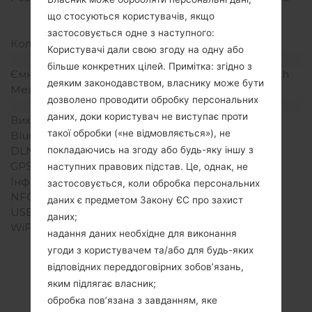
щільність пікселів на
що стосуються користувачів, якщо
дюйм)
застосовується одне з наступного:
Кольори екрану
16M кольорів
Користувачі дали свою згоду на одну або
Акамулятор і клавіатура
більше конкретних цілей. Примітка: згідно з
Ємність акумулятора
Зємний Li-Ion 3000 mAh
деяким законодавством, власнику може бути
Механічна клавіатура
-
дозволено проводити обробку персональних
Інтерфейси
даних, доки користувач не виступає проти
Вихід для аудіо
3.5mm jack
такої обробки («не відмовляється»), не
Bluetooth
Версія 4.1, A2DP
DLNA
Так
покладаючись на згоду або будь-яку іншу з
GPS
Так, A-GPS, GLONASS
наступних правових підстав. Це, однак, не
Інфрачервоний порт
Ні
застосовується, коли обробка персональних
NFC
Ні
даних є предметом Закону ЄС про захист
USB
microUSB 2.0
даних;
WiFi
Wi-Fi802.11b/g/n, Wi-Fi
надання даних необхідне для виконання
Direct, hotspot
угоди з користувачем та/або для будь-яких
відповідних переддоговірних зобов’язань,
яким підлягає власник;
обробка пов’язана з завданням, яке