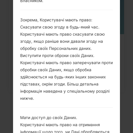
Власником.
Зокрема, Користувачі мають право:
Скасувати свою згоду в будь-який час.
Користувачі мають право скасувати свою
згоду, якщо раніше вони давали згоду на
Як видалити усі дані з телефону
обробку своїх Персональних даних.
через меню на LG G3,...
Виступити проти оброки своїх Даних.
Користувачі мають право заперечувати проти
обробки своїх Даних, якщо обробка
здійснюється на будь-яких інших законних
підставах, окрім згоди. Більш детальна
інформація наведена у спеціальному розділі
нижче.
Мати доступ до своїх Даних.
Користувачі мають право на отримання
інформації щодо того, чи Дані обробляються