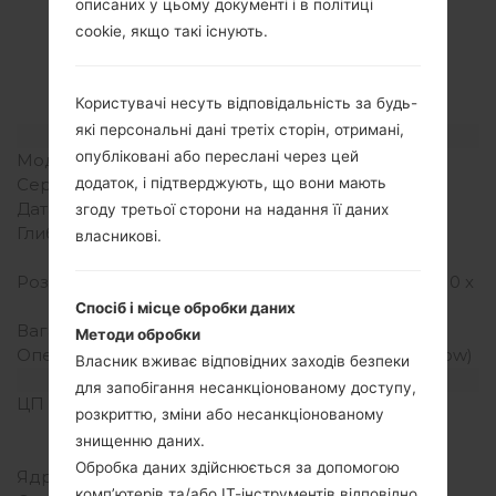
Специфікація
описаних у цьому документі і в політиці
LGK520K(LGK520K)
cookie, якщо такі існують.
akaLG Stylus 2
Користувачі несуть відповідальність за будь-
які персональні дані третіх сторін, отримані,
Модель та її характеристики
опубліковані або переслані через цей
Модель
LGK520K
Серія
LG Stylus 2
додаток, і підтверджують, що вони мають
Дата випуску
Червень, 2016
згоду третьої сторони на надання її даних
Глибина
7.4 міліметрів (0.29
власникові.
дюйма)
Розміри (ширина/висота)
155 x 79.6 міліметрів (6.10 x
3.13 дюйма)
Спосіб і місце обробки даних
Вага
145 грам (5.11 унції)
Методи обробки
Операційна система
Android 6.0 (Marshmallow)
Власник вживає відповідних заходів безпеки
Апаратне забезпечення
для запобігання несанкціонованому доступу,
ЦП (процесор)
1.2 GHz Cortex-A53
розкриттю, зміни або несанкціонованому
Qualcomm MSM8916
знищенню даних.
Snapdragon 410
Обробка даних здійснюється за допомогою
Ядра процесора
Чотирьохядерний
комп’ютерів та/або ІТ-інструментів відповідно