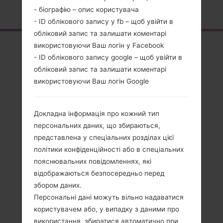
Головна
→
Серія
→
LG Stylus 2
→
LGK520K
- біографію – опис користувача
- ID облікового запису у fb – щоб увійти в
обліковий запис та залишати коментарі
Огляд
використовуючи Ваш логін у Facebook
- ID облікового запису google – щоб увійти в
LGK520K(LGK520K)
обліковий запис та залишати коментарі
akaLG Stylus 2
використовуючи Ваш логін Google
Докладна інформація про кожний тип
персональних даних, що збираються,
представлена у спеціальних розділах цієї
Порівняти
політики конфіденційності або в спеціальних
пояснювальних повідомленнях, які
відображаються безпосередньо перед
збором даних.
Персональні дані можуть вільно надаватися
користувачем або, у випадку з даними про
використання, збиратися автоматично при