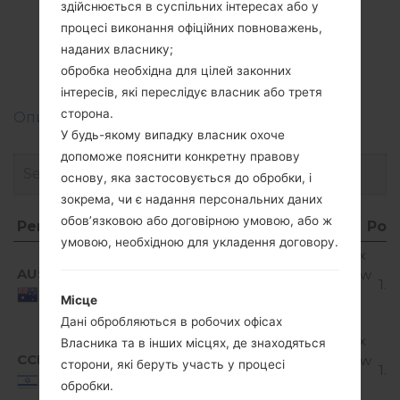
Прошивки
здійснюється в суспільних інтересах або у
процесі виконання офіційних повноважень,
LGK520K(LGK520K)
наданих власнику;
akaLG Stylus 2
обробка необхідна для цілей законних
інтересів, які переслідує власник або третя
сторона.
Описання регіонів прошивок телефонів LG
У будь-якому випадку власник охоче
допоможе пояснити конкретну правову
основу, яка застосовується до обробки, і
зокрема, чи є надання персональних даних
обов’язковою або договірною умовою, або ж
Регіон
Назва файлу
ОС
Роз
умовою, необхідною для укладення договору.
Регіон
Назва файлу
ОС
Ро
Android 6.0.x
AUS
K520K10b_00_1123.kdz
Marshmallow
1.4
Mirror
Australia
Місце
Release
Дані обробляються в робочих офісах
Android 6.0.x
Власника та в інших місцях, де знаходяться
CCM
K520K10c_00_1123.kdz
Marshmallow
сторони, які беруть участь у процесі
1.4
Mirror
Israel
обробки.
Release