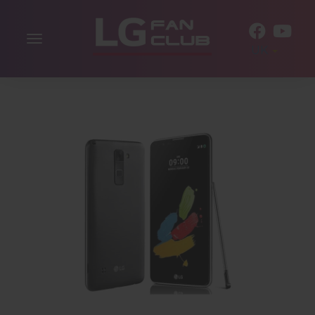
Включити
UK
навігацію