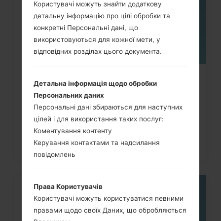
Користувачі можуть знайти додаткову
детальну інформацію про цілі обробки та
конкретні Персональні дані, що
використовуються для кожної мети, у
відповідних розділах цього документа.
Як скинути до заводських
Детальна інформація щодо обробки
налаштувань за допомогою коду...
Персональних даних
Персональні дані збираються для наступних
цілей і для використання таких послуг:
Коментування контенту
Керування контактами та надсилання
повідомлень
Права Користувачів
05
Користувачі можуть користуватися певними
ТРАВ.
правами щодо своїх Даних, що обробляються