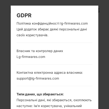
LG K520K (LGK520K) З
GDPR
СЕРІЇ LG STYLUS 2
Політика конфіденційності lg-firmwares.com
Цей додаток збирає деякі персональні дані
своїх користувачів.
Власник та контролер даних
5.7 in (~72.6%
1.2 GHz Cortex-A53
Lg-firmwares.com
співвідношення
Qualcomm
екрану до тіла)
MSM8916
Snapdragon 410
720 x 1280 пікселів
Контактна електронна адреса власника:
(~258 щільність
1.5GB
support@lg-firmwares.com
пікселів на дюйм)
Типи даних, що збираються:
Персональні дані, які збираються, охоплюють
наступне: Ім’я користувача, унікальний