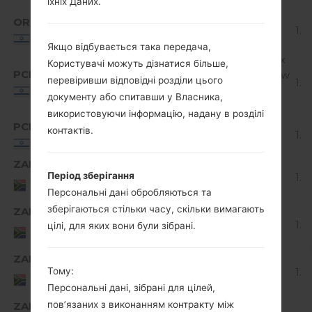
Release
їхніх Даних.
ORI
K520K20a_00_1211.kdz
Android 7.x
1.6
Nougat
Israel
Якщо відбувається така передача,
Android 6.0.x
Користувачі можуть дізнатися більше,
PCL
K520K10c_00_1123.kdz
Marshmallow
перевіривши відповідні розділи цього
1.4
Mirror
Israel
документу або спитавши у Власника,
Release
використовуючи інформацію, надану в розділі
PCL
K520K20a_00_1211.kdz
Android 7.x
контактів.
1.6
Nougat
Israel
ZAF
K520K10d_00_0924.kdz
Період зберігання
Unknown
1.4
South
Africa
Персональні дані обробляються та
зберігаються стільки часу, скільки вимагають
ZAF
K520K10e_00_1123.kdz
Unknown
1.4
South
цілі, для яких вони були зібрані.
Africa
ZAF
K520K20c_00_0301.kdz
Android 7.x
1.6
Тому:
South
Nougat
Africa
Персональні дані, зібрані для цілей,
пов’язаних з виконанням контракту між
ZAF
K520K20e_00_0118.kdz
Android 7.x