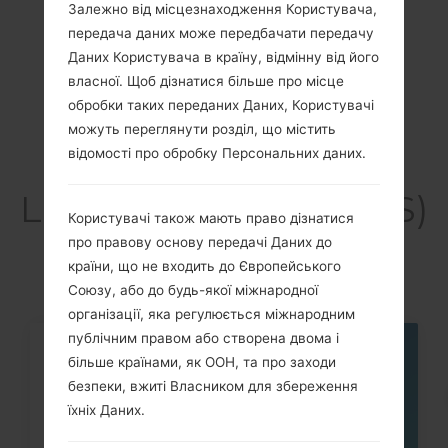
Showing 1 to 1 of 1 entries
Залежно від місцезнаходження Користувача,
передача даних може передбачати передачу
Previous
1
Next
Даних Користувача в країну, відмінну від його
власної. Щоб дізнатися більше про місце
обробки таких переданих Даних, Користувачі
можуть переглянути розділ, що містить
відомості про обробку Персональних даних.
Статті
LGK420DS(LGK420DS)
Користувачі також мають право дізнатися
akaLG K10 LTE
про правову основу передачі Даних до
країни, що не входить до Європейського
Союзу, або до будь-якої міжнародної
організації, яка регулюється міжнародним
публічним правом або створена двома і
05
більше країнами, як ООН, та про заходи
ТРАВ.
безпеки, вжиті Власником для збереження
їхніх Даних.