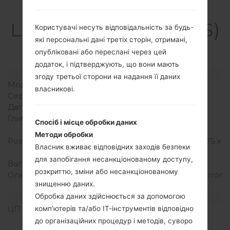
Специфікація
LGK420DS(LGK420DS)
Користувачі несуть відповідальність за будь-
які персональні дані третіх сторін, отримані,
akaLG K10 LTE
опубліковані або переслані через цей
додаток, і підтверджують, що вони мають
Модель та її характеристики
згоду третьої сторони на надання її даних
Модель
LGK420DS
власникові.
Серія
LG K10 LTE
Дата випуску
Січень, 2016
Глибина
8.8 міліметрів (0.35
Спосіб і місце обробки даних
дюйма)
Методи обробки
Розміри (ширина/висота)
146 x 74.8 міліметрів (5.75 x
Власник вживає відповідних заходів безпеки
2.94 дюйма)
для запобігання несанкціонованому доступу,
Вага
142 грам (5.01 унції)
розкриттю, зміни або несанкціонованому
Операційна система
Android 5.1.x Lollipop Mirror
знищенню даних.
Release
Обробка даних здійснюється за допомогою
Апаратне забезпечення
ЦП (процесор)
1.2 GHz Cortex-A53
комп’ютерів та/або ІТ-інструментів відповідно
Qualcomm MSM8916
до організаційних процедур і методів, суворо