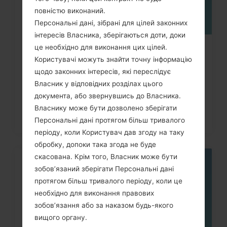
повністю виконаний.
Персональні дані, зібрані для цілей законних
інтересів Власника, зберігаються доти, доки
це необхідно для виконання цих цілей.
Як скинути до заводських
Користувачі можуть знайти точну інформацію
налаштувань за допомогою коду...
щодо законних інтересів, які переслідує
Власник у відповідних розділах цього
документа, або звернувшись до Власника.
Власнику може бути дозволено зберігати
Персональні дані протягом більш тривалого
періоду, коли Користувач дав згоду на таку
обробку, допоки така згода не буде
скасована. Крім того, Власник може бути
05
зобов’язаний зберігати Персональні дані
ТРАВ.
протягом більш тривалого періоду, коли це
необхідно для виконання правових
зобов’язання або за наказом будь-якого
вищого органу.