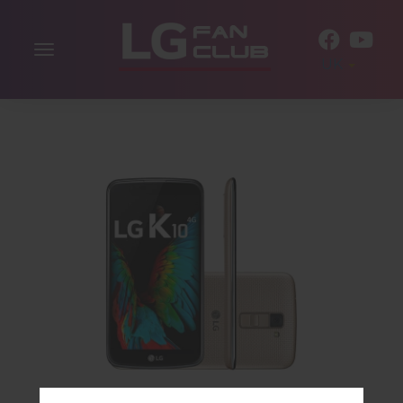
Включити
UK
навігацію