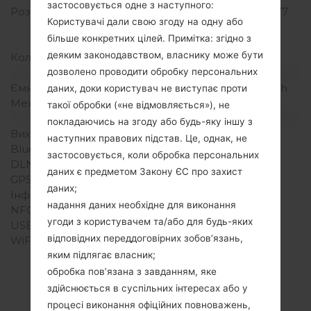
застосовується одне з наступного:
Розширення екрану
720 x 1280 пікселів (~277
Користувачі дали свою згоду на одну або
щільність пікселів на
більше конкретних цілей. Примітка: згідно з
дюйм)
деяким законодавством, власнику може бути
Кольори екрану
16M кольорів
дозволено проводити обробку персональних
Акамулятор і клавіатура
Ємність акумулятора
Зємний Li-Ion 2300 mAh
даних, доки користувач не виступає проти
Механічна клавіатура
-
такої обробки («не відмовляється»), не
Інтерфейси
покладаючись на згоду або будь-яку іншу з
Вихід для аудіо
3.5mm jack
наступних правових підстав. Це, однак, не
Bluetooth
Версія 4.1, A2DP, LE
застосовується, коли обробка персональних
DLNA
Ні
даних є предметом Закону ЄС про захист
GPS
Так, A-GPS, GLONASS
даних;
Інфрачервоний порт
Ні
надання даних необхідне для виконання
NFC
Так
угоди з користувачем та/або для будь-яких
USB
microUSB 2.0
відповідних переддоговірних зобов’язань,
WiFi
Wi-Fi 802.11 a/b/g/n/ac,
яким підлягає власник;
dual-band, WiFi Direct,
hotspot
обробка пов’язана з завданням, яке
здійснюється в суспільних інтересах або у
процесі виконання офіційних повноважень,