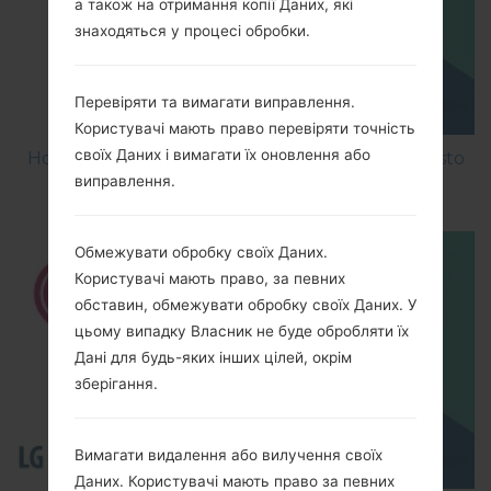
а також на отримання копії Даних, які
знаходяться у процесі обробки.
Перевіряти та вимагати виправлення.
Користувачі мають право перевіряти точність
своїх Даних і вимагати їх оновлення або
How to Factory Reset through menu on LG Aristo
виправлення.
MS210?
Обмежувати обробку своїх Даних.
Користувачі мають право, за певних
обставин, обмежувати обробку своїх Даних. У
цьому випадку Власник не буде обробляти їх
Дані для будь-яких інших цілей, окрім
зберігання.
Вимагати видалення або вилучення своїх
Даних. Користувачі мають право за певних