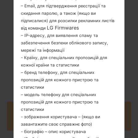
– Email, для підтвердження реєстрації та
142 грам (5.01
Зємний Li-Ion
скидання паролю, а також (якщо ви
унції)
2300 mAh
підписалися) для розсилки рекламних листів
LG Firmwares
від команди
– IP-адресу, для виявлення спаму та
забезпечення безпеки облікового запису,
мережі та інформації
- Країну, для спеціальних пропозицій для
Січень, 2016
кожної країни та статистики
Android 5.1.x
– бренд телефону, для спеціальних
Lollipop Mirror
Release
пропозицій для кожного пристрою та
статистики
– модель телефону для спеціальних
пропозицій для кожного пристрою та
статистики
Buy accessories on Amazon
- зображення користувача – (якщо ви
завантажите своє справжнє фото)
- біографію – опис користувача