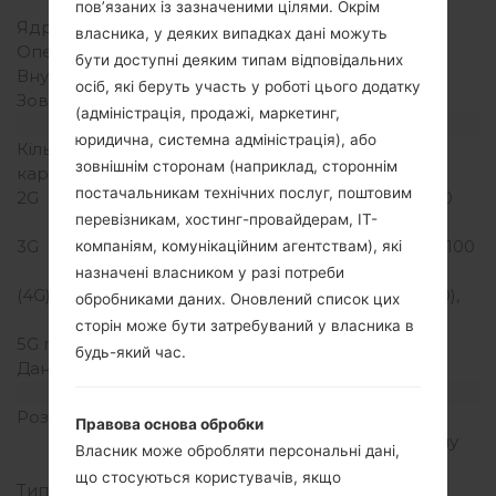
Snapdragon 410
пов’язаних із зазначеними цілями. Окрім
Ядра процесора
Чотирьохядерний
власника, у деяких випадках дані можуть
Оперативна память
2GB
бути доступні деяким типам відповідальних
Внутрішня память
16GB
осіб, які беруть участь у роботі цього додатку
Зовнішня память
microSD, до 32 GB
(адміністрація, продажі, маркетинг,
Мережа та дані
юридична, системна адміністрація), або
Кількість місць для сім
2 Nani-SIM
зовнішнім сторонам (наприклад, стороннім
карт
постачальникам технічних послуг, поштовим
2G
GSM 850/900/1800/1900
перевізникам, хостинг-провайдерам, ІТ-
MHz
3G
HSDPA 850/900/1900/2100
компаніям, комунікаційним агентствам), які
MHz
назначені власником у разі потреби
(4G) LTE
LTE band 1(2100), 3(1800),
обробниками даних. Оновлений список цих
7(2600), 8(900), 20(800)
сторін може бути затребуваний у власника в
5G network
-
будь-який час.
Дані
GPRS,EDGE
Дисплей
Розмір екрану
5.3 in (~70.9%
Правова основа обробки
співвідношення екрану
Власник може обробляти персональні дані,
до тіла)
що стосуються користувачів, якщо
Тип екрану
IPS LCD