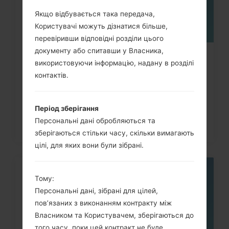
Якщо відбувається така передача,
Користувачі можуть дізнатися більше,
перевіривши відповідні розділи цього
документу або спитавши у Власника,
Як видалити усі дані з телефона
використовуючи інформацію, надану в розділі
LG G3, G4, G5, G7 та...
контактів.
Період зберігання
Персональні дані обробляються та
зберігаються стільки часу, скільки вимагають
цілі, для яких вони були зібрані.
05
Тому:
ТРАВ.
Персональні дані, зібрані для цілей,
пов’язаних з виконанням контракту між
Власником та Користувачем, зберігаються до
того часу, поки цей контракт не буде