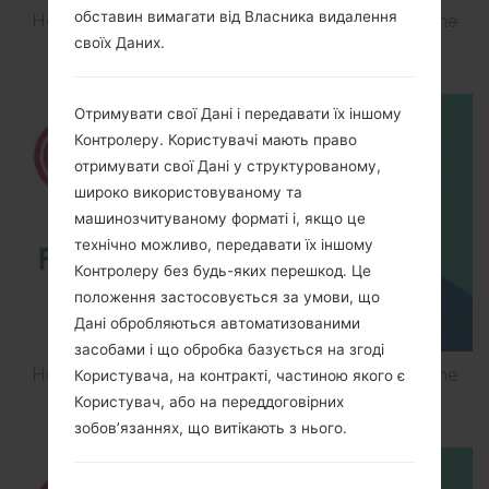
обставин вимагати від Власника видалення
How to Flash Stock Firmware on LG Smartphone
своїх Даних.
using LG Flash Tool 2014?
Отримувати свої Дані і передавати їх іншому
Контролеру. Користувачі мають право
отримувати свої Дані у структурованому,
широко використовуваному та
машинозчитуваному форматі і, якщо це
технічно можливо, передавати їх іншому
Контролеру без будь-яких перешкод. Це
положення застосовується за умови, що
Дані обробляються автоматизованими
засобами і що обробка базується на згоді
How to Flash Stock Firmware on LG Smartphone
Користувача, на контракті, частиною якого є
using LG UP?
Користувач, або на переддоговірних
зобов’язаннях, що витікають з нього.