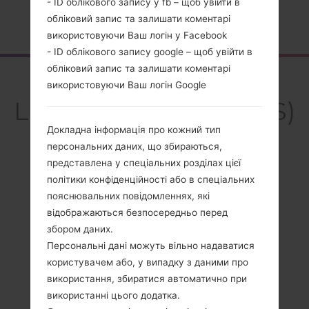
- ID облікового запису у fb – щоб увійти в
обліковий запис та залишати коментарі
Головна
→
Серія
→
LG K10 LTE
→
LGK420DS
використовуючи Ваш логін у Facebook
- ID облікового запису google – щоб увійти в
обліковий запис та залишати коментарі
Огляд
використовуючи Ваш логін Google
LGK420DS(LGK420DS)
akaLG K10 LTE
Докладна інформація про кожний тип
персональних даних, що збираються,
представлена у спеціальних розділах цієї
політики конфіденційності або в спеціальних
пояснювальних повідомленнях, які
Порівняти
відображаються безпосередньо перед
збором даних.
Персональні дані можуть вільно надаватися
користувачем або, у випадку з даними про
використання, збиратися автоматично при
використанні цього додатка.