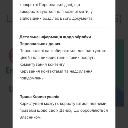
Відео
конкретні Персональні дані, що
використовуються для кожної мети, у
LGK420DS(LGK420DS)
відповідних розділах цього документа.
akaLG K10 LTE
Детальна інформація щодо обробки
Персональних даних
Персональні дані збираються для наступних
цілей і для використання таких послуг:
Коментування контенту
Керування контактами та надсилання
повідомлень
Права Користувачів
Користувачі можуть користуватися певними
правами щодо своїх Даних, що обробляються
How to Enable Developer Options & USB
Власником.
Debugging on LG ?