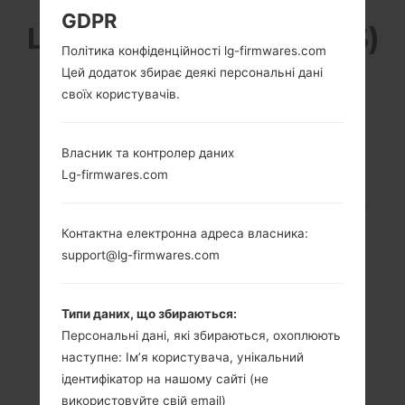
GDPR
LG K420DS (LGK420DS)
Політика конфіденційності lg-firmwares.com
З СЕРІЇ LG K10 LTE
Цей додаток збирає деякі персональні дані
своїх користувачів.
Власник та контролер даних
Lg-firmwares.com
5.3 in (~70.9%
1.2 GHz Cortex-A53
співвідношення
Qualcomm
Контактна електронна адреса власника:
екрану до тіла)
MSM8916
support@lg-firmwares.com
Snapdragon 410
720 x 1280 пікселів
(~277 щільність
2GB
пікселів на дюйм)
Типи даних, що збираються:
Персональні дані, які збираються, охоплюють
наступне: Ім’я користувача, унікальний
ідентифікатор на нашому сайті (не
використовуйте свій email)