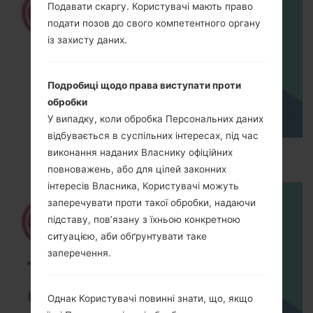
Подавати скаргу. Користувачі мають право
подати позов до свого компетентного органу
із захисту даних.
Подробиці щодо права виступати проти
обробки
У випадку, коли обробка Персональних даних
відбувається в суспільних інтересах, під час
How to Hard Reset on LG G5 H850?
виконання наданих Власнику офіційних
повноважень, або для цілей законних
інтересів Власника, Користувачі можуть
заперечувати проти такої обробки, надаючи
підставу, пов’язану з їхньою конкретною
ситуацією, аби обґрунтувати таке
заперечення.
Однак Користувачі повинні знати, що, якщо