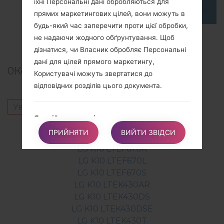
їхні Персональні дані обробляються для
прямих маркетингових цілей, вони можуть в
будь-який час заперечити проти цієї обробки,
TOP 5 SECRET CODES for LG!
не надаючи жодного обґрунтування. Щоб
дізнатися, чи Власник обробляє Персональні
дані для цілей прямого маркетингу,
0
Коментарі
Користувачі можуть звертатися до
відповідних розділів цього документа.
Увійти
щоб залишити коментар.
Як здійснювати ці права
Інші моделі з цієї серії
Будь-які запити щодо здійснення прав
ПРИЙНЯТИ
ВИЙТИ ЗВІДСИ
Користувача можуть бути надіслані Власнику
LG K10 LTEF670K
через контактні дані, наведені в цьому
LG K10 LTEF670L
документі. Ці запити можуть бути виконані
LG K10 LTEF670S
безкоштовно і будуть розглянуті Власником у
LG K10 LTEK430AR
найкоротший термін і завжди протягом
LG K10 LTEK430DS
одного місяця.
LG K10 LTEK430DSE
LG K10 LTEK430T