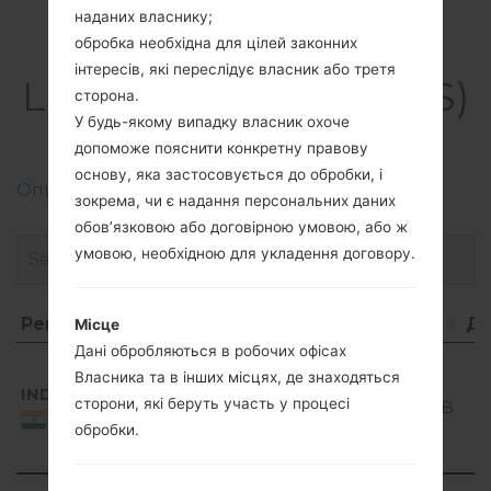
наданих власнику;
Прошивки
обробка необхідна для цілей законних
інтересів, які переслідує власник або третя
LGK420DS(LGK420DS)
сторона.
akaLG K10 LTE
У будь-якому випадку власник охоче
допоможе пояснити конкретну правову
основу, яка застосовується до обробки, і
Описання регіонів прошивок телефонів LG
зокрема, чи є надання персональних даних
обов’язковою або договірною умовою, або ж
умовою, необхідною для укладення договору.
Регіон
Назва файлу
ОС
Розмір
Да
Місце
Дані обробляються в робочих офісах
Регіон
Назва файлу
ОС
Розмір
Д
Android
Власника та в інших місцях, де знаходяться
5.1.x
IND
K420ds10d_00_0120.kdz
2
сторони, які беруть участь у процесі
Lollipop
1.25 GiB
0
India
обробки.
Mirror
Release