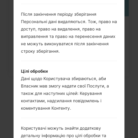
Після закінчення періоду зберігання
Персональні дані видаляються. Тож, право на
Як видалити усі дані з телефону
доступ, право на видалення, право на
через меню на LG G3,...
виправлення та право на перенесення даних
не можуть виконуватися після закінчення
строку зберігання.
Цілі обробки
Дані щодо Користувача збираються, аби
Власник мав змогу надати свої Послуги, а
також для наступних цілей: Керування
контактами, надсилання повідомлень і
коментування Контенту.
Користувачі можуть знайти додаткову
детальну інформацію про цілі обробки та