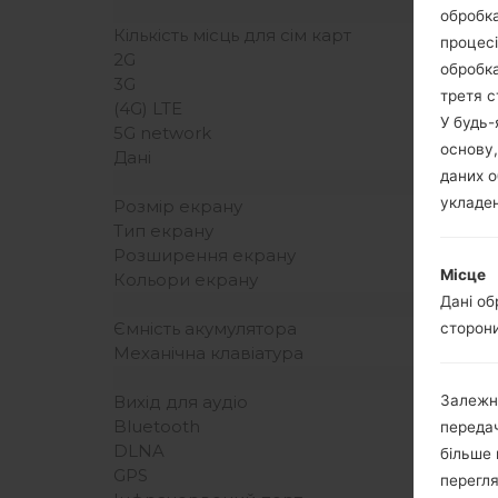
обробка
Кількість місць для сім карт
процесі
2G
обробка
3G
третя с
(4G) LTE
У будь
5G network
основу,
Дані
даних о
укладен
Розмір екрану
Тип екрану
Розширення екрану
Місце
Кольори екрану
Дані об
Ємність акумулятора
сторони
Механічна клавіатура
Залежн
Вихід для аудіо
Bluetooth
передач
DLNA
більше 
GPS
перегля