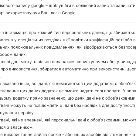
лікового запису google – щоб увійти в обліковий запис та залишати
рі використовуючи Ваш логін Google
а інформація про кожний тип персональних даних, що збираютьс
влена у спеціальних розділах цієї політики конфіденційності або в
льних пояснювальних повідомленнях, які відображаються безпос
бором даних.
льні дані можуть вільно надаватися користувачем або, у випадк
про використання, збиратися автоматично при використанні цьо
.
 вказано інше, всі дані, які вимагаються цим додатком, є обов’язк
ненадання цих даних додаток не зможе надати свої послуги. У випа
цьому додатку прямо зазначено, що деякі дані не є обов’язковими
вачі можуть не повідомляти ці дані без наслідків для доступності
нування сервісу.
вачі, які не впевнені, які персональні дані є обов’язковими, можу
ися з власником.
е використання файлів cookie - або інших засобів відстеження - 