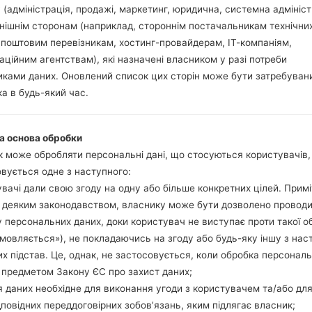
 (адміністрація, продажі, маркетинг, юридична, системна адмініст
нішнім сторонам (наприклад, стороннім постачальникам технічни
 поштовим перевізникам, хостинг-провайдерам, ІТ-компаніям,
аційним агентствам), які назначені власником у разі потреби
ія LGK350Z(LGK350Z) a
ками даних. Оновлений список цих сторін може бути затребуван
а в будь-який час.
Модель та її характеристики
LGK350Z
LG K8 LTE
а основа обробки
Лютий, 2016
 може обробляти персональні дані, що стосуються користувачів
8.7 міліметрів (0.34 дюйма)
вується одне з наступного:
144.53 x 71.37 міліметрів (2.8
вачі дали свою згоду на одну або більше конкретних цілей. Примі
140 грам (4.9 унції)
з деяким законодавством, власнику може бути дозволено провод
Android 6.0 Marshmallow
 персональних даних, доки користувач не виступає проти такої о
Апаратне забезпечення
дмовляється»), не покладаючись на згоду або будь-яку іншу з нас
1.3Ghz ARM Cortex-A53 Medi
х підстав. Це, однак, не застосовується, коли обробка персонал
Чотирьохядерний
 предметом Закону ЄС про захист даних;
1GB
16GB
 даних необхідне для виконання угоди з користувачем та/або для
microSD, до 128 GB
дповідних переддоговірних зобов’язань, яким підлягає власник;