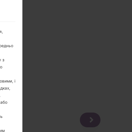
я,
ередньо
у з
го
овими, і
дках,
,
 або
ть
цим