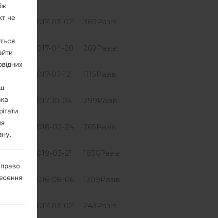
іж
кт не
 GiB
2017-03-02
369Разів
ються
 GiB
2017-04-28
269Разів
айти
овідних
2 GiB
2017-07-12
1115Разів
ьш
ака
GiB
2017-10-06
299Разів
рігати
ля
2 GiB
2018-02-24
765Разів
ану.
2 GiB
2019-03-21
1836Разів
 право
несення
GiB
2016-08-06
1309Разів
 GiB
2017-03-02
243Разів