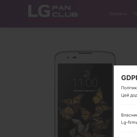
Головна
Т
GDP
Політик
Цей дод
Власник
Lg-firm