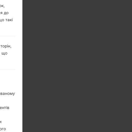
ок,
ня до
що такі
торін,
, що
нованому
ентів
и
ого