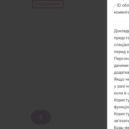
Порівняти
- ID об
комента
Докладн
предста
спеціа
перед з
Персона
даними 
додатка
Якщо не
у разі 
коли в 
Користу
функціо
Користу
зв’язат
Будь-як