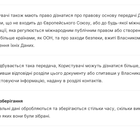
Ні
Ні
microUSB 2.0
вачі також мають право дізнатися про правову основу передачі 
Wi-Fi802.11b/g/n, Wi-Fi Direct
ни, що не входить до Європейського Союзу, або до будь-якої міжн
ації, яка регулюється міжнародним публічним правом або створе
 більше країнами, як ООН, та про заходи безпеки, вжиті Власнико
ння їхніх Даних.
 LGK350Z(LGK350Z) aka
дбувається така передача, Користувачі можуть дізнатися більше,
 LG
ивши відповідні розділи цього документу або спитавши у Власник
товуючи інформацію, надану в розділі контактів.
зберігання
лу
ОС
Ро
льні дані обробляються та зберігаються стільки часу, скільки в
у
ОС
Ро
я яких вони були зібрані.
0_0718.kdz
Android 6.0.x Marshmallow
1.3 
0_0718.kdz
Unknown
1.3 