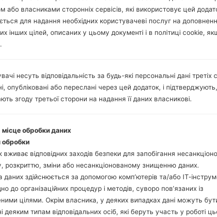
м або власниками сторонніх сервісів, які використовує цей додат
ється для надання необхідних користувачеві послуг на доповнен
их інших цілей, описаних у цьому документі і в політиці cookie, як
.
вачі несуть відповідальність за будь-які персональні дані третіх с
і, опубліковані або переслані через цей додаток, і підтверджують
ють згоду третьої сторони на надання її даних власникові.
і місце обробки даних
 обробки
 вживає відповідних заходів безпеки для запобігання несанкціо
, розкриттю, зміни або несанкціонованому знищенню даних.
 даних здійснюється за допомогою комп’ютерів та/або ІТ-інструм
дно до організаційних процедур і методів, суворо пов’язаних із
ними цілями. Окрім власника, у деяких випадках дані можуть бут
і деяким типам відповідальних осіб, які беруть участь у роботі ць