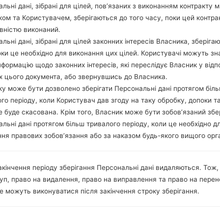
льні дані, зібрані для цілей, пов’язаних з виконанням контракту м
ом та Користувачем, зберігаються до того часу, поки цей контра
0_0217.kdz
Unknown
1.31
вністю виконаний.
льні дані, зібрані для цілей законних інтересів Власника, зберіга
0_0324.kdz
Unknown
1.31
оки це необхідно для виконання цих цілей. Користувачі можуть зн
нформацію щодо законних інтересів, які переслідує Власник у відп
_0621.kdz
Android 6.0.x Marshmallow
1.3
х цього документа, або звернувшись до Власника.
у може бути дозволено зберігати Персональні дані протягом біл
го періоду, коли Користувач дав згоду на таку обробку, допоки т
0_0915.kdz
Android 6.0.x Marshmallow
1.3 
е буде скасована. Крім того, Власник може бути зобов’язаний збе
льні дані протягом більш тривалого періоду, коли це необхідно д
0_0124.kdz
Android 6.0.x Marshmallow
1.3
ня правових зобов’язання або за наказом будь-якого вищого орг
_0213.kdz
Android 6.0.x Marshmallow
1.3
акінчення періоду зберігання Персональні дані видаляються. Тож,
уп, право на видалення, право на виправлення та право на пере
0_0718.kdz
Unknown
1.3 
е можуть виконуватися після закінчення строку зберігання.
0_0217.kdz
Unknown
1.31