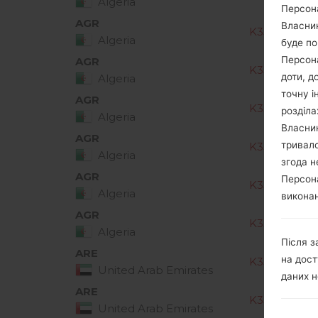
Algeria
Персона
AGR
Власник
K350Z10d_0
Algeria
буде по
Персона
AGR
K350Z10e_0
доти, д
Algeria
точну і
AGR
K350Z10f_00
розділа
Algeria
Власник
AGR
тривало
K350Z10g_0
Algeria
згода н
AGR
Персона
K350Z10h_0
Algeria
виконан
AGR
K350Z10i_00
Algeria
Після з
ARE
на дост
K350Z10b_0
United Arab Emirates
даних н
ARE
K350Z10d_0
United Arab Emirates