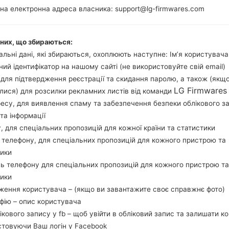
MT6735 (28nm)
на електронна адреса власника: support@lg-firmwares.com
1GB
аних, що збираються:
льні дані, які збираються, охоплюють наступне: Ім’я користувача
Buy accessories on
ний ідентифікатор на нашому сайті (не використовуйте свій email)
, для підтвердження реєстрації та скидання паролю, а також (якщ
LG Firmwares
лися) для розсилки рекламних листів від команди
ресу, для виявлення спаму та забезпечення безпеки облікового з
Головна
→
Серія
→
LG K8 LTE
→
LGK350Z
та інформації
у, для спеціальних пропозицій для кожної країни та статистики
 телефону, для спеціальних пропозицій для кожного пристрою та
тики
ь телефону для спеціальних пропозицій для кожного пристрою та
LGK350Z(LGK350Z) akaLG
тики
ження користувача – (якщо ви завантажите своє справжнє фото)
афію – опис користувача
лікового запису у fb – щоб увійти в обліковий запис та залишати к
стовуючи Ваш логін у Facebook