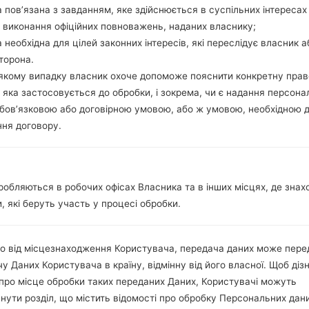
Мережа та дані
 пов’язана з завданням, яке здійснюється в суспільних інтересах
1 Нано SIM
 виконання офіційних повноважень, наданих власнику;
GSM 850/900/1800/1900 MH
 необхідна для цілей законних інтересів, які переслідує власник а
UMTS 850/900/1700/1900 M
торона.
LTE Cat4 700/850/1700/1900/2
-якому випадку власник охоче допоможе пояснити конкретну пра
-
 яка застосовується до обробки, і зокрема, чи є надання персона
GPRS, EDGE, UMTS, HSDPA, 
бов’язковою або договірною умовою, або ж умовою, необхідною 
Дисплей
ня договору.
5.0 in (~66.8% співвідношенн
IPS LCD
720 x 1280 пікселів (~294 щі
16M кольорів
робляються в робочих офісах Власника та в інших місцях, де знах
Акамулятор і клавіатура
Зємний Li-Ion 2125 mAh
, які беруть участь у процесі обробки.
-
Інтерфейси
о від місцезнаходження Користувача, передача даних може пере
3.5mm jack
Версія 4.1, A2DP
у Даних Користувача в країну, відмінну від його власної. Щоб діз
Ні
про місце обробки таких переданих Даних, Користувачі можуть
Так, A-GPS, GeoTagging, GL
нути розділ, що містить відомості про обробку Персональних дани