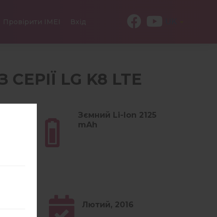
UK
Провірити IMEI
Вхід
З СЕРІЇ LG K8 LTE
(4.9
Зємний Li-Ion 2125
mAh
0.x
Лютий, 2016
low