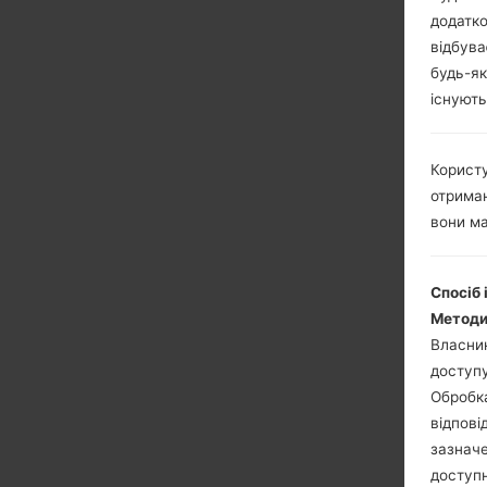
додатко
відбува
будь-як
існують
Користу
отриман
вони ма
Спосіб 
Методи
Власник
доступу
Обробка
відпові
зазначе
доступн