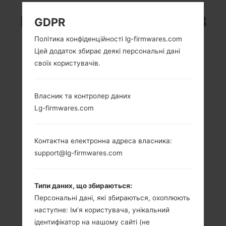
LG K240F (LGK240F) З
GDPR
Політика конфіденційності lg-firmwares.com
СЕРІЇ LG X MAX
Цей додаток збирає деякі персональні дані
своїх користувачів.
Власник та контролер даних
Lg-firmwares.com
5.5 in (~71.5%
1.3 GHz Cortex-
співвідношення
A53, Mediatek
екрану до тіла)
MT6735
Контактна електронна адреса власника:
720 x 1280 пікселів
1.5GB
support@lg-firmwares.com
(~267 щільність
пікселів на дюйм)
Типи даних, що збираються:
Персональні дані, які збираються, охоплюють
наступне: Ім’я користувача, унікальний
ідентифікатор на нашому сайті (не