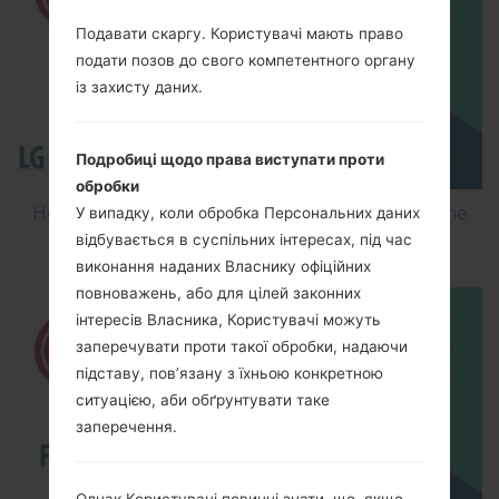
Подавати скаргу. Користувачі мають право
подати позов до свого компетентного органу
із захисту даних.
Подробиці щодо права виступати проти
обробки
How to Flash Stock Firmware on LG Smartphone
У випадку, коли обробка Персональних даних
using LG Flash Tool 2014?
відбувається в суспільних інтересах, під час
виконання наданих Власнику офіційних
повноважень, або для цілей законних
інтересів Власника, Користувачі можуть
заперечувати проти такої обробки, надаючи
підставу, пов’язану з їхньою конкретною
ситуацією, аби обґрунтувати таке
заперечення.