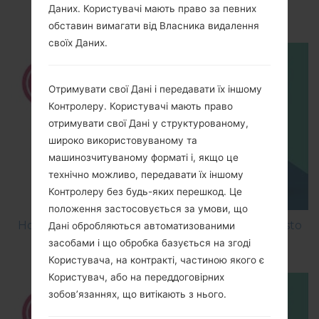
Даних. Користувачі мають право за певних
M200E?
обставин вимагати від Власника видалення
своїх Даних.
Отримувати свої Дані і передавати їх іншому
Контролеру. Користувачі мають право
отримувати свої Дані у структурованому,
широко використовуваному та
машинозчитуваному форматі і, якщо це
технічно можливо, передавати їх іншому
Контролеру без будь-яких перешкод. Це
положення застосовується за умови, що
How to Factory Reset through menu on LG Aristo
Дані обробляються автоматизованими
MS210?
засобами і що обробка базується на згоді
Користувача, на контракті, частиною якого є
Користувач, або на переддоговірних
зобов’язаннях, що витікають з нього.