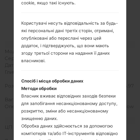
Специфікація
cookie, якщо такі існують.
LGK240F(LGK240F)
Користувачі несуть відповідальність за будь-
akaLG X Max
які персональні дані третіх сторін, отримані,
опубліковані або переслані через цей
Модель та її характеристики
додаток, і підтверджують, що вони мають
Модель
LGK240F
згоду третьої сторони на надання її даних
Серія
LG X Max
власникові.
Дата випуску
Липень, 2016
Глибина
7.2 міліметрів (0.28
дюйма)
Спосіб і місце обробки даних
Розміри (ширина/висота)
151.6 x 76.9 міліметрів (5.97
Методи обробки
x 3.03 дюйма)
Власник вживає відповідних заходів безпеки
Вага
133 грам (4.69 унції)
для запобігання несанкціонованому доступу,
Операційна система
Android 6.0.x Marshmallow
розкриттю, зміни або несанкціонованому
Mirror Release
знищенню даних.
Апаратне забезпечення
Обробка даних здійснюється за допомогою
ЦП (процесор)
1.3 GHz Cortex-A53,
Mediatek MT6735
комп’ютерів та/або ІТ-інструментів відповідно