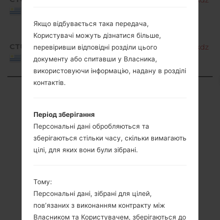
Uruguay
Якщо відбувається така передача,
Користувачі можуть дізнатися більше,
CTU
K240F10a_03_CLR_COM_OP_0301.kdz
перевіривши відповідні розділи цього
Uruguay
документу або спитавши у Власника,
використовуючи інформацію, надану в розділі
контактів.
Showing 1 to 7 of 7 entries
Previous
1
Next
Період зберігання
Персональні дані обробляються та
зберігаються стільки часу, скільки вимагають
цілі, для яких вони були зібрані.
Статті
LGK240F(LGK240F)
Тому:
Персональні дані, зібрані для цілей,
akaLG X Max
пов’язаних з виконанням контракту між
Власником та Користувачем, зберігаються до