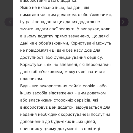
використанні цього додатка.
Якщо не вказано інше, всі дані, які
вимагаються цим додатком, є обов’язковими,
і у разі ненадання цих даних додаток не
зможе надати свої послуги. У випадках, коли
в цьому додатку прямо зазначено, що деякі
дані не є обов’язковими, Користувачі можуть
не повідомляти ці дані без наслідків для
доступності або функціонування сервісу.
Користувачі, які не впевнені, які персональні
дані є обов’язковими, можуть зв’язатися з
власником.
Будь-яке використання файлів cookie - або
інших засобів відстеження - цим додатком
або власниками сторонніх сервісів, які
використовує цей додаток, відбувається для
надання необхідних користувачеві послуг на
доповнення до будь-яких інших цілей,
описаних у цьому документі і в політиці