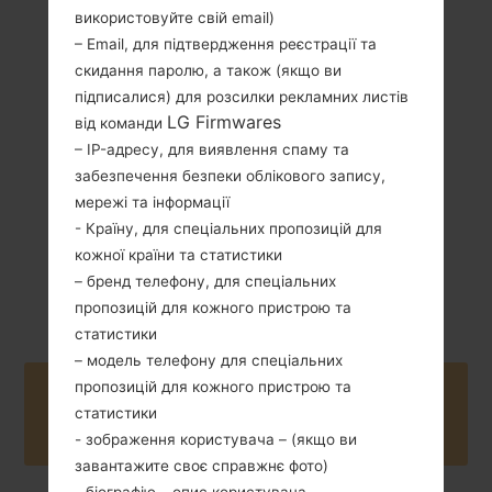
використовуйте свій email)
133 грам (4.69
Зємний Li-Ion
– Email, для підтвердження реєстрації та
унції)
2800 mAh
скидання паролю, а також (якщо ви
підписалися) для розсилки рекламних листів
LG Firmwares
від команди
– IP-адресу, для виявлення спаму та
забезпечення безпеки облікового запису,
мережі та інформації
Липень, 2016
- Країну, для спеціальних пропозицій для
Android 6.0.x
кожної країни та статистики
Marshmallow
– бренд телефону, для спеціальних
Mirror Release
пропозицій для кожного пристрою та
статистики
– модель телефону для спеціальних
пропозицій для кожного пристрою та
Buy accessories on Amazon
статистики
- зображення користувача – (якщо ви
завантажите своє справжнє фото)