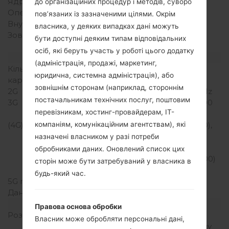
Ядра процесора
Чотирьохядерний
до організаційних процедур і методів, суворо
Оперативна память
1.5GB
пов’язаних із зазначеними цілями. Окрім
Внутрішня память
16GB
власника, у деяких випадках дані можуть
Зовнішня память
microSD, до 32 GB
бути доступні деяким типам відповідальних
(виділений слот)
осіб, які беруть участь у роботі цього додатку
Мережа та дані
(адміністрація, продажі, маркетинг,
Кількість місць для сім
1 Нано SIM
юридична, системна адміністрація), або
карт
зовнішнім сторонам (наприклад, стороннім
2G
GSM 900/1800/1900 MHz
постачальникам технічних послуг, поштовим
3G
HSPA 850/900/1900/2100
перевізникам, хостинг-провайдерам, ІТ-
MHz
(4G) LTE
LTE band 1(2100), 2(1900),
компаніям, комунікаційним агентствам), які
3(1800), 4(1700/2100),
назначені власником у разі потреби
5(850), 7(2600), 12(700),
обробниками даних. Оновлений список цих
20(800), 29(700), 30(2300)
сторін може бути затребуваний у власника в
MHz
будь-який час.
5G network
-
Дані
GPRS/EDGE
Дисплей
Правова основа обробки
Розмір екрану
5.5 in (~71.5%
Власник може обробляти персональні дані,
співвідношення екрану