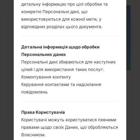
детальну інформацію про цілі обробки та
конкретні Персональні дані, що
05
використовуються для кожної мети, у
ТРАВ.
відповідних розділах цього документа.
Детальна інформація щодо обробки
Персональних даних
Персональні дані збираються для наступних
цілей і для використання таких послуг:
Коментування контенту
Як видалити усі дані з телефону
Керування контактами та надсилання
через меню на LG G3,...
повідомлень
Права Користувачів
Користувачі можуть користуватися певними
правами щодо своїх Даних, що обробляються
Власником.