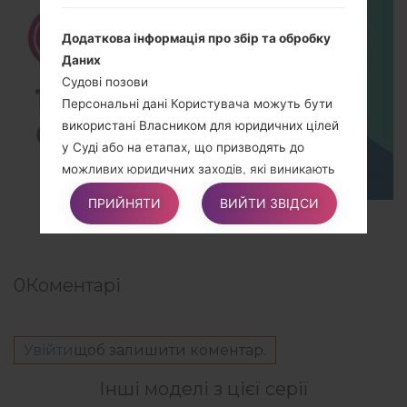
Додаткова інформація про збір та обробку
Даних
Судові позови
Персональні дані Користувача можуть бути
використані Власником для юридичних цілей
у Суді або на етапах, що призводять до
можливих юридичних заходів, які виникають
внаслідок неправильного використання
ПРИЙНЯТИ
ВИЙТИ ЗВІДСИ
цього Додатку або пов’язаних Сервісів.
TOP 5 SECRET CODES for LG!
Користувач засвідчує, що він
0
Коментарі
проінформований про те, що Власника може
бути зобов’язано розкрити Персоналі дані за
запитом органів державної влади.
Увійти
щоб залишити коментар.
Інші моделі з цієї серії
Додаткова інформація щодо Персональних