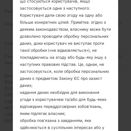
що стосуються користувачів, якщо
до тіла)
застосовується одне з наступного:
Тип екрану
IPS LCD ємнісний
Користувачі дали свою згоду на одну або
сенсорний екран
більше конкретних цілей. Примітка: згідно з
Розширення екрану
720 x 1280 пікселів (~267
деяким законодавством, власнику може бути
щільність пікселів на
дозволено проводити обробку персональних
дюйм)
Кольори екрану
16M кольорів
даних, доки користувач не виступає проти
Акамулятор і клавіатура
такої обробки («не відмовляється»), не
Ємність акумулятора
Зємний Li-Ion 2800 mAh
покладаючись на згоду або будь-яку іншу з
Механічна клавіатура
-
наступних правових підстав. Це, однак, не
Інтерфейси
застосовується, коли обробка персональних
Вихід для аудіо
3.5mm jack
даних є предметом Закону ЄС про захист
Bluetooth
Версія 4.2, A2DP, LE
даних;
DLNA
Ні
надання даних необхідне для виконання
GPS
Так, A-GPS, GLONASS
угоди з користувачем та/або для будь-яких
Інфрачервоний порт
Ні
відповідних переддоговірних зобов’язань,
NFC
Ні
яким підлягає власник;
USB
microUSB 2.0
WiFi
Wi-Fi 802.11 a/b/g/n/ac,
обробка пов’язана з завданням, яке
dual-band, WiFi Direct,
здійснюється в суспільних інтересах або у