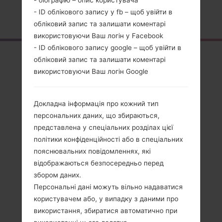
- біографію – опис користувача
- ID облікового запису у fb – щоб увійти в
Головна
→
Серія
→
LG X Max
→
LGK240F
обліковий запис та залишати коментарі
використовуючи Ваш логін у Facebook
- ID облікового запису google – щоб увійти в
Огляд
обліковий запис та залишати коментарі
використовуючи Ваш логін Google
LGK240F(LGK240F)
akaLG X Max
Докладна інформація про кожний тип
персональних даних, що збираються,
представлена у спеціальних розділах цієї
політики конфіденційності або в спеціальних
пояснювальних повідомленнях, які
Порівняти
відображаються безпосередньо перед
збором даних.
Персональні дані можуть вільно надаватися
користувачем або, у випадку з даними про
використання, збиратися автоматично при