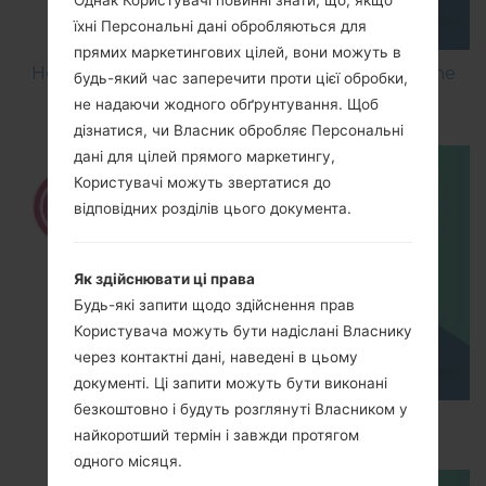
Однак Користувачі повинні знати, що, якщо
їхні Персональні дані обробляються для
прямих маркетингових цілей, вони можуть в
How to Flash Stock Firmware on LG Smartphone
будь-який час заперечити проти цієї обробки,
using LG UP?
не надаючи жодного обґрунтування. Щоб
дізнатися, чи Власник обробляє Персональні
дані для цілей прямого маркетингу,
Користувачі можуть звертатися до
відповідних розділів цього документа.
Як здійснювати ці права
Будь-які запити щодо здійснення прав
Користувача можуть бути надіслані Власнику
через контактні дані, наведені в цьому
документі. Ці запити можуть бути виконані
безкоштовно і будуть розглянуті Власником у
How to Hard Reset on LG G5 H850?
найкоротший термін і завжди протягом
одного місяця.