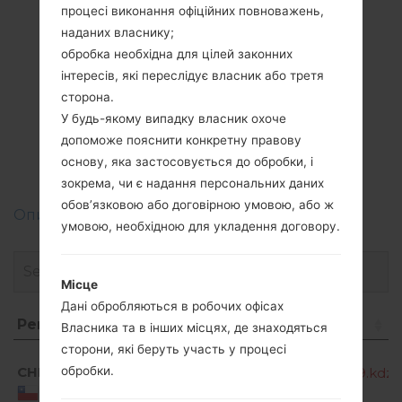
hotspot
процесі виконання офіційних повноважень,
наданих власнику;
обробка необхідна для цілей законних
інтересів, які переслідує власник або третя
Прошивки
сторона.
У будь-якому випадку власник охоче
LGK240F(LGK240F)
допоможе пояснити конкретну правову
akaLG X Max
основу, яка застосовується до обробки, і
зокрема, чи є надання персональних даних
обов’язковою або договірною умовою, або ж
Описання регіонів прошивок телефонів LG
умовою, необхідною для укладення договору.
Місце
Дані обробляються в робочих офісах
Регіон
Назва файлу
О
Власника та в інших місцях, де знаходяться
Регіон
Назва файлу
сторони, які беруть участь у процесі
CHL
обробки.
K240F10b_00_OPEN_SCA_OP_0719.kdz
Chile