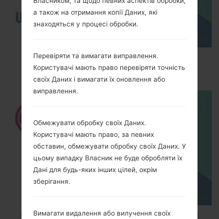
Власником, та щодо певних аспектів обробки,
а також на отримання копії Даних, які
знаходяться у процесі обробки.
Перевіряти та вимагати виправлення.
How to Enable Developer Options & USB
Користувачі мають право перевіряти точність
Debugging on LG ?
своїх Даних і вимагати їх оновлення або
виправлення.
Обмежувати обробку своїх Даних.
Користувачі мають право, за певних
обставин, обмежувати обробку своїх Даних. У
цьому випадку Власник не буде обробляти їх
Дані для будь-яких інших цілей, окрім
зберігання.
Вимагати видалення або вилучення своїх
How to Factory Reset through code on LG K8