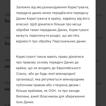
Залежно від місцезнаходження Користувача,
передача даних може передбачати передачу
CHL
K240F10c_00_OPEN_SCA_OP_1207.kdz
Даних Користувача в країну, відмінну від його
Chile
власної. Щоб дізнатися більше про місце
обробки таких переданих Даних, Користувачі
можуть переглянути розділ, що містить
CHL
K240F10d_00_OPEN_SCA_OP_0301.kdz
відомості про обробку Персональних даних.
Chile
Користувачі також мають право дізнатися
CMC
K240F10a_01_CLR_COM_OP_1226.kdz
про правову основу передачі Даних до
Colombia
країни, що не входить до Європейського
Союзу, або до будь-якої міжнародної
організації, яка регулюється міжнародним
CMC
K240F10a_02_CLR_COM_OP_0228.kdz
публічним правом або створена двома і
Colombia
більше країнами, як ООН, та про заходи
безпеки, вжиті Власником для збереження
їхніх Даних.
CTU
K240F10a_02_CLR_COM_OP_0103.kdz