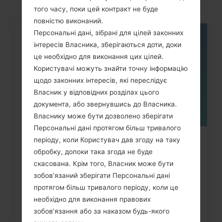
того часу, поки цей контракт не буде
повністю виконаний.
Персональні дані, зібрані для цілей законних
05
інтересів Власника, зберігаються доти, доки
ТРАВ.
це необхідно для виконання цих цілей.
Користувачі можуть знайти точну інформацію
щодо законних інтересів, які переслідує
Власник у відповідних розділах цього
документа, або звернувшись до Власника.
Власнику може бути дозволено зберігати
Персональні дані протягом більш тривалого
періоду, коли Користувач дав згоду на таку
Як видалити усі дані з телефона
обробку, допоки така згода не буде
LG G3, G4, G5, G7 та...
скасована. Крім того, Власник може бути
зобов’язаний зберігати Персональні дані
протягом більш тривалого періоду, коли це
необхідно для виконання правових
зобов’язання або за наказом будь-якого