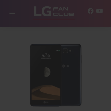
Включити
UK
навігацію