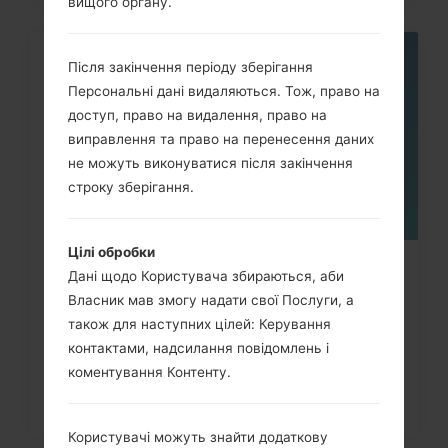
вищого органу.
Після закінчення періоду зберігання
05
ТРАВ.
Персональні дані видаляються. Тож, право на
доступ, право на видалення, право на
виправлення та право на перенесення даних
не можуть виконуватися після закінчення
строку зберігання.
Цілі обробки
Як скинути до заводських
Дані щодо Користувача збираються, аби
Власник мав змогу надати свої Послуги, а
налаштувань за допомогою коду...
також для наступних цілей: Керування
контактами, надсилання повідомлень і
коментування Контенту.
Користувачі можуть знайти додаткову